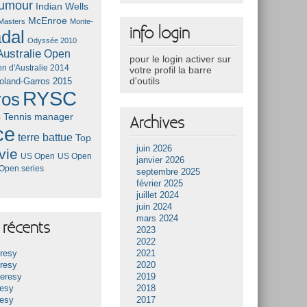
umour
Indian Wells
McEnroe
Masters
Monte-
info login
dal
Odyssée 2010
ustralie
Open
pour le login activer sur
n d'Australie 2014
votre profil la barre
d'outils
oland-Garros 2015
RYSC
ros
s
Tennis manager
Archives
ce
terre battue
Top
juin 2026
vie
US Open
US Open
janvier 2026
Open series
septembre 2025
février 2025
juillet 2024
juin 2024
mars 2024
récents
2023
2022
resy
2021
resy
2020
Heresy
2019
resy
2018
resy
2017