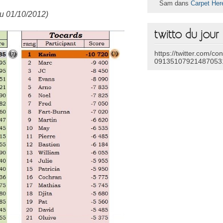
Sam dans
Carpet Her
 au 01/10/2012)
twitto du jour
https://twitter.com/co
09135107921487053