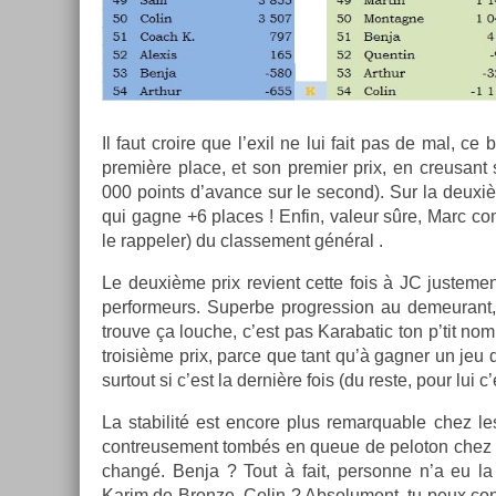
Il faut croire que l’exil ne lui fait pas de mal, ce
première place, et son pre­mi­er prix, en creusant su
000 points d’avan­ce sur le second). Sur la deuxi
qui gagne +6 places ! Enfin, valeur sûre, Marc comp
le rap­pel­er) du clas­se­ment général .
Le deuxième prix re­vient cette fois à JC just­e­ment
per­for­meurs. Super­be pro­gress­ion au de­meur
trouve ça louc­he, c’est pas Karabatic ton p’tit no
troisiè­me prix, parce que tant qu’à gagn­er un jeu 
sur­tout si c’est la dernière fois (du reste, pour lui 
La stabilité est en­core plus re­mar­qu­able chez l
contreuse­ment tombés en queue de peloton chez les
changé. Benja ? Tout à fait, per­son­ne n’a eu la
Karim de Bron­ze. Colin ? Ab­solu­ment, tu peux con­t