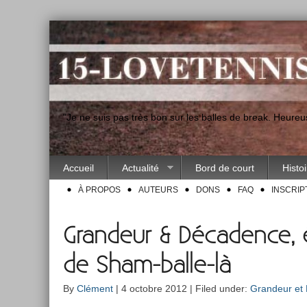
"Je ne suis pas très bon sur les balles de break. Heur
Accueil
Actualité
Bord de court
Histo
À PROPOS
AUTEURS
DONS
FAQ
INSCRIP
Grandeur & Décadence, é
de Sham-balle-là
By
Clément
| 4 octobre 2012 | Filed under:
Grandeur et