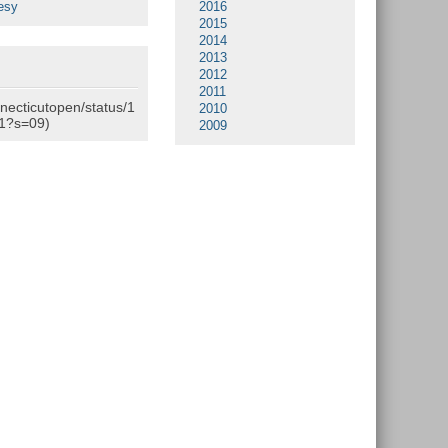
esy
2016
2015
2014
2013
2012
2011
nnecticutopen/status/1
2010
1?s=09)
2009