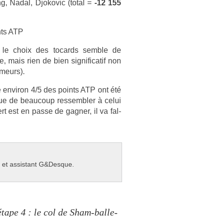
ing, Nadal, Djokovic (total =
-12 155
ts ATP
ue le choix des tocards semble de
, mais rien de bien sig­nificatif non
­meurs).
 en­viron 4/5 des points ATP ont été
que de be­aucoup re­ssembl­er à celui
est en passe de gagn­er, il va fal­
m et as­sis­tant G&Des­que.
ape 4 : le col de Sham-balle-