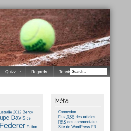
Quizz
Regards
Tennis Race
Méta
Bercy
ustralie 2012
Connexion
upe Davis
Flux
RSS
des articles
del
RSS
des commentaires
Federer
Fiction
Site de WordPress-FR