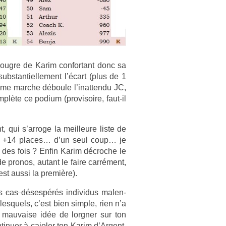
 boug­re de Karim con­for­tant donc sa
b­stan­tiel­le­ment l’écart (plus de 1
ème marche déboule l’inat­tendu JC,
lète ce podium (pro­visoire, faut-il
, qui s’ar­roge la meil­leure liste de
ant, +14 places… d’un seul coup… je
m des fois ? Enfin Karim décroc­he le
de pro­nos, autant le faire carrément,
c’est aussi la première).
es
cas désespérés
in­dividus mal­en­
­quels, c’est bien sim­ple, rien n’a
 mauva­ise idée de lorgn­er sur ton
inu­er à cajol­er ton Karim d’Ar­gent.