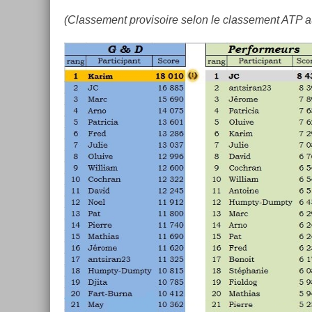
(Clas­se­ment pro­visoire selon le clas­se­ment ATP