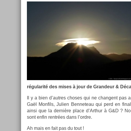
régularité des mises à jour de Gran­deur & Déca
Il y a bien d’aut­res choses qui ne chan­gent pas
Gaël Mon­fils, Juli­en Be­nneteau qui perd en fin
ainsi que la dernière place d’Arthur à G&D ? Non
sont enfin rentrées dans l’ordre.
Ah mais en fait pas du tout !