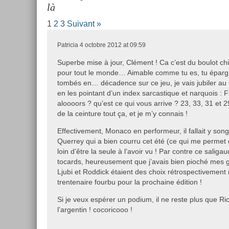
là
1
2
3
Suivant »
Patricia
4 octobre 2012 at 09:59
Superbe mise à jour, Clément ! Ca c’est du boulot ch
pour tout le monde… Aimable comme tu es, tu épargn
tombés en… décadence sur ce jeu, je vais jubiler au 
en les pointant d’un index sarcastique et narquois : F
aloooors ? qu’est ce qui vous arrive ? 23, 33, 31 et 
de la ceinture tout ça, et je m’y connais !
Effectivement, Monaco en performeur, il fallait y son
Querrey qui a bien courru cet été (ce qui me permet d
loin d’être la seule à l’avoir vu ! Par contre ce sali
tocards, heureusement que j’avais bien pioché mes 
Ljubi et Roddick étaient des choix rétrospectivement ma
trentenaire fourbu pour la prochaine édition !
Si je veux espérer un podium, il ne reste plus que Ric
l’argentin ! cocoricooo !