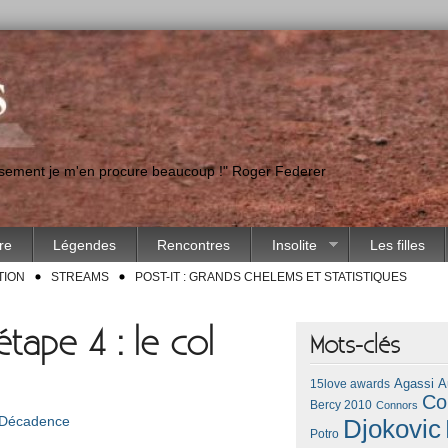
eusement je m'en procure beaucoup !" Roger Federer
ire
Légendes
Rencontres
Insolite
Les filles
TION
STREAMS
POST-IT : GRANDS CHELEMS ET STATISTIQUES
tape 4 : le col
Mots-clés
Agassi
A
15love awards
Co
Bercy 2010
Connors
 Décadence
Djokovic
Potro