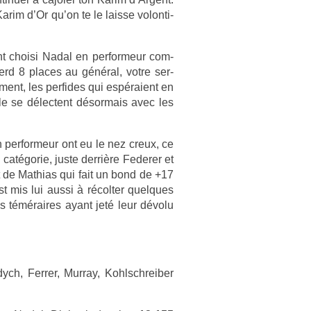
arim d’Or qu’on te le lais­se volon­ti­
t choisi Nadal en per­for­meur com­
perd 8 places au général, votre ser­
ment, les per­fides qui espéraient en
e se délec­tent désor­mais avec les
 per­for­meur ont eu le nez creux, ce
a catégorie, juste derrière Feder­er et
it de Mat­hias qui fait un bond de +17
t mis lui aussi à récolt­er quel­ques
es téméraires ayant jeté leur dévolu
ych, Ferr­er, Mur­ray, Kohlschreib­er