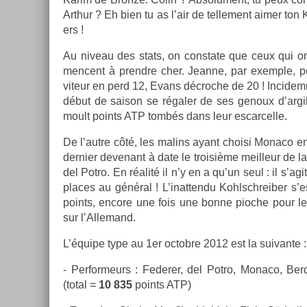
Arthur ? Eh bien tu as l’air de tel­le­ment aimer ton K
ers !
Au niveau des stats, on con­state que ceux qui on
men­cent à pre­ndre cher. Jean­ne, par ex­em­ple, 
viteur en perd 12, Evans décroc­he de 20 ! In­cidem­
début de saison se régaler de ses genoux d’ar­gil
moult points ATP tombés dans leur es­carcel­le.
De l’autre côté, les mal­ins ayant choisi Monaco en
de­rni­er de­venant à date le troisiè­me meil­leur de l
del Potro. En réalité il n’y en a qu’un seul : il s’ag
places au général ! L’inat­tendu Kohlschreib­er s’es
points, en­core une fois une bonne pioc­he pour l
sur l’Al­lemand.
L’équipe type au 1er oc­tob­re 2012 est la suivan­te :
- Per­for­meurs : Feder­er, del Potro, Monaco, Be­rd
(total =
10 835
points ATP)