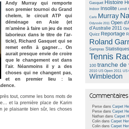
Histoire
H
Andy Mur­ray qui re­mpor­te
Gasquet
Insolite
son pre­mi­er tour­noi du Grand
Lendl
Indoor
Na
Murray
chelem, le cir­cuit ATP qui
Carlo
déménage en Asie (et
Open d'A
Odyssée 2011
d'Australie 2011
m’amène à faire un jeu de mot
Ope
Reportage
Quizz
R
laborieux dans le titre de l’ar­
Roland Gar
ticle), Ric­hard Gas­quet qui se
remet enfin à gagn­er… On
Statistique
Sampras
aurait pre­sque envie de croire
Tennis Ra
que le chan­ge­ment est dans
tranche de 
100
l’air. Néan­moins il y a des
US Open 2011
US 
2010
choses qui ne chan­gent pas,
Wimbledon
et en pre­mi­er lieu : la
d­ence.
Commentaires 
 après tout, comme les bons mots de
­ale… et la première place de Karim
Perse dans
Carpet He
 je plaisan­te bien sûr, les choses
Perse dans
Carpet He
Nathan dans
Carpet 
Colin dans
Carpet He
Colin dans
Carpet He