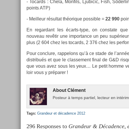
- Tocards : Chela, Mon­fils, Ljubicic, Fish, Söderl­
points ATP)
- Meil­leur résul­tat théorique pos­sible =
22 990
poin
En re­gar­dant les écarts-type, on con­state q
nouveau revêtir une im­por­tance un peu sup­érieure
plus (2 604 chez les tocards, 2 376 chez les per­for
Pour con­clure, rap­pelons qu’à ce stade de l’année
dis­tribués et que le clas­se­ment final de G&D ris­
que vous avez sous les yeux… Le petit homme vert 
loir vous y préparer !
About
Clément
Post­eur à temps par­tiel, lec­teur en intéri
Tags:
Gran­deur et décad­ence 2012
296 Responses to
Grandeur & Décadence, ét