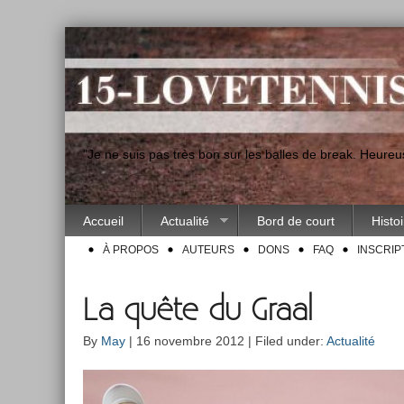
"Je ne suis pas très bon sur les balles de break. Heur
Accueil
Actualité
Bord de court
Histo
À PROPOS
AUTEURS
DONS
FAQ
INSCRIP
La quête du Graal
By
May
| 16 novembre 2012 | Filed under:
Actualité