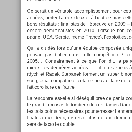
Ce serait un vérit­able ac­complis­se­ment pour ces
années, por­tent à eux deux et à bout de bras cet
bons résul­tats : fin­alis­tes de l’épreuve en 2009 – 
en­core demi-finalistes en 2010. Lorsque l’on com
pagne, USA, Ser­bie, même Fran­ce), l’exploit est déj
Qui a dit dès lors qu’une équipe com­pos­ée uni­q
pouvait pas brill­er dans cette com­péti­tion ? R
2005… Contra­ire­ment à ce que l’on dit, la pair
mieux ces dernières années… Enfin, re­venons 
rdych et Radek Stepanek for­ment un super binôm
son glaci­al com­pat­riote, cela ne pouvait faire qu’u
fait cor­ol­laire de l’autre.
La re­ncontre est-elle si déséquilibrée de par la co
le grand Tomas et le tom­beur de ces dames Radek 
les trois points néces­saires pour ter­rass­er l’en­nem
fin­ale à eux deux, ne reste plus qu’une dernièr
sera de facto le doub­le.