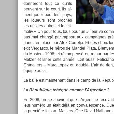
don­neront tout ce qu’ils
peuvent sur le court. Ils ai­
ment jouer pour leur pays,
les joueurs sont pro­ches
les uns les aut­res et le leit­
motiv « Un pour tous, tous pour un », leur va comme
pas mal changé par rap­port aux cam­pagnes précé
banc, re­mplacé par Alex Cor­ret­ja. Et des choix fo
exit Ver­dasco, le héros de Mar del Plata. Bi­en­ven
du Mast­ers 1998, et récom­pensé en re­tour par les
Melz­er et Isner cette année. Exit aussi Feliciano
Granoll­ers – Marc Lopez en doub­le. L’air de rie
équipe aussi.
La balle est main­tenant dans le camp de la Répub­
La Répub­lique tchèque comme l’Ar­gentine ?
En 2008, on se souvient que l’Ar­gentine re­cevai
leur numéro un était déjà en con­valesc­ence. Que d
la première fois au Mast­ers. Que David Nal­bandian