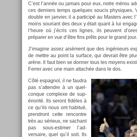
C’est l’année ou jamais pour eux, notre mérou ado
ces de­rni­ers temps quel­ques soucis physiques. 
doub­le en jan­vi­er, il a par­ticipé au Mast­ers avec 
moins souriant des deux y était quant à lui engagé
l’heure où j’écris ces lig­nes, ils peuvent d’or
préparer en vue d’être fins prêts pour le grand jour.
J’imagine assez aisément que des in­génieurs ex­p
de mettre au point la sur­face, qui de­vrait être p
arène. Il faut bien se donn­er tous les moyens ex­is­
Ferr­er avec une main at­tachée dans le dos.
Côté es­pagnol, il ne faud­ra
pas s’at­tendre à un quel­
conque com­plexe de sup­
ériorité. Ils seront fidèles à
ce qu’ils nous ont habitué,
pre­ndront cette re­ncontre
très au sérieux, ne sac­hant
pas sous-estimer l’ad­
versaire, quel qu’il soit. Ils