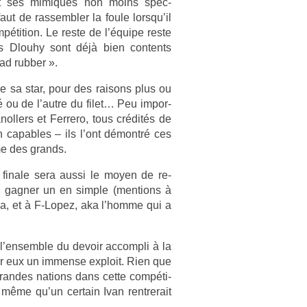
t et ses mimiques non moins spec­
ut de ras­sembl­er la foule lorsqu’il
péti­tion. Le reste de l’équipe reste
es Dlouhy sont déjà bien con­tents
ad rubb­er ».
e sa star, pour des raisons plus ou
 ou de l’autre du filet… Peu im­por­
noll­ers et Fer­rero, tous crédités de
n cap­ables – ils l’ont démontré ces
me des grands.
te fin­ale sera aussi le moyen de re­
n gagn­er un en sim­ple (men­tions à
ça, et à F-Lopez, aka l’homme qui a
l’en­semble du de­voir ac­compli à la
r eux un im­men­se ex­ploit. Rien que
ran­des na­tions dans cette com­péti­
 même qu’un cer­tain Ivan re­ntrerait