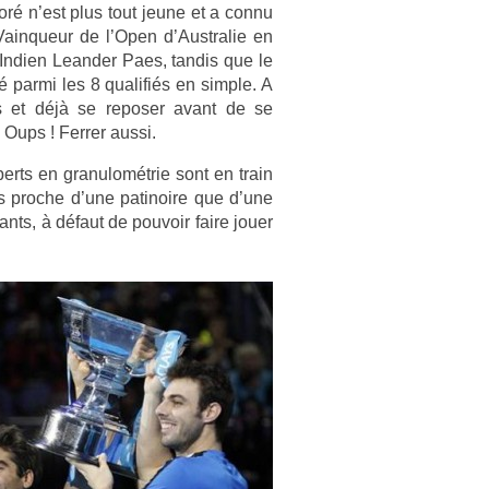
ré n’est plus tout jeune et a connu
Vain­queur de l’Open d’Australie en
l’In­di­en Leand­er Paes, tan­dis que le
 parmi les 8 qualifiés en sim­ple. A
es et déjà se re­pos­er avant de se
 Oups ! Ferr­er aussi.
erts en granulométrie sont en train
lus pro­che d’une patinoire que d’une
tants, à défaut de pouvoir faire jouer