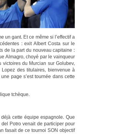
 un gant. Et ce même si l’ef­fectif a
den­tes : exit Al­bert Costa sur le
rts de la part du nouveau capitaine :
ue Al­mag­ro, choyé par le vain­queur
 vic­toires du Mur­cian sur Golubev,
 Lopez des titulaires, bi­en­venue à
n, une page s’est tournée dans cette
lique tchèque.
t déjà cette équipe es­pagnole. Que
el Potro venait de par­ticip­er pour
 fasait de ce tour­noi SON ob­jec­tif