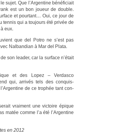
 le sujet. Que l’Ar­gentine bénéficiait
nk est un bon joueur de doub­le.
sur­face et pour­tant… Oui, ce jour de
 du ten­nis qui a toujours été privée de
 à eux.
ouvient que del Potro ne s’est pas
avec Nal­bandian à Mar del Plata.
e son lead­er, car la sur­face n’était
érique et des Lopez – Ver­dasco
 qui, arrivés tels des con­quis­
s l’Ar­gentine de ce trophée tant con­
serait vrai­ment une vic­toire épique
as matée comme l’a été l’Ar­gentine
s­tes en 2012