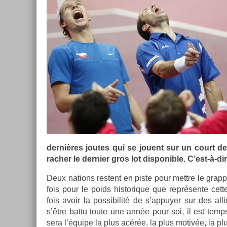
dernières joutes qui se jouent sur un court de t
rach­er le de­rni­er gros lot dis­ponib­le. C’est-à-
Deux na­tions re­stent en piste pour mettre le grap­p
fois pour le poids his­torique que représente cett
fois avoir la pos­sibilité de s’ap­puy­er sur des al
s’être battu toute une année pour soi, il est temps
sera l’équipe la plus acérée, la plus motivée, la plus