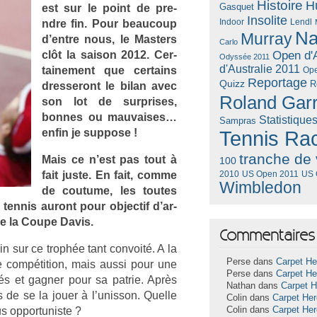
Histoire
H
Gasquet
est sur le point de pre­
Insolite
Lendl
ndre fin. Pour be­aucoup
Indoor
Na
Murray
d’entre nous, le Mast­ers
Carlo
clôt la saison 2012. Cer­
Open d'A
Odyssée 2011
d'Australie 2011
taine­ment que cer­tains
Ope
Reportage
Quizz
R
dres­seront le bilan avec
Roland Gar
son lot de sur­prises,
bon­nes ou mauvaises…
Statistique
Sampras
enfin je sup­pose !
Tennis Ra
tranche de 
Mais ce n’est pas tout à
100
fait juste. En fait, comme
US Open 2011
US 
2010
Wimbledon
de co­utume, les toutes
en­nis auront pour ob­jec­tif d’ar­
dire la Coupe Davis.
Commentaires 
in sur ce trophée tant con­voité. A la
Perse dans
Carpet He
e com­péti­tion, mais aussi pour une
Perse dans
Carpet He
liés et gagn­er pour sa pat­rie. Après
Nathan dans
Carpet 
 de se la jouer à l’unis­son. Quel­le
Colin dans
Carpet He
 op­por­tunis­te ?
Colin dans
Carpet He