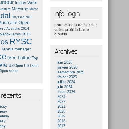
umour
Indian Wells
McEnroe
Masters
Monte-
info login
dal
Odyssée 2010
ustralie
Open
pour le login activer sur
n d'Australie 2014
votre profil la barre
d'outils
oland-Garros 2015
RYSC
ros
s
Tennis manager
Archives
ce
terre battue
Top
juin 2026
vie
US Open
US Open
janvier 2026
Open series
septembre 2025
février 2025
juillet 2024
juin 2024
mars 2024
récents
2023
2022
resy
2021
resy
2020
Heresy
2019
resy
2018
resy
2017