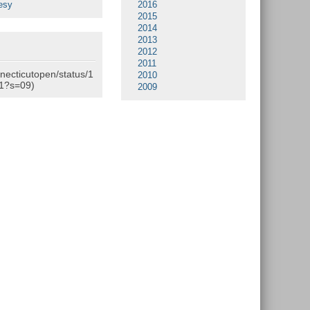
esy
2016
2015
2014
2013
2012
2011
nnecticutopen/status/1
2010
1?s=09)
2009