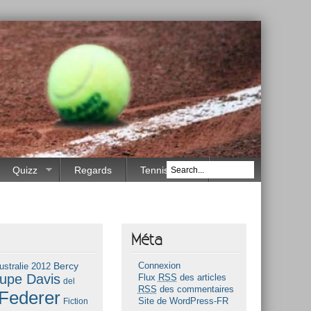
Quizz
Regards
Tennis Race
Méta
Bercy
ustralie 2012
Connexion
upe Davis
Flux
RSS
des articles
del
RSS
des commentaires
Federer
Fiction
Site de WordPress-FR