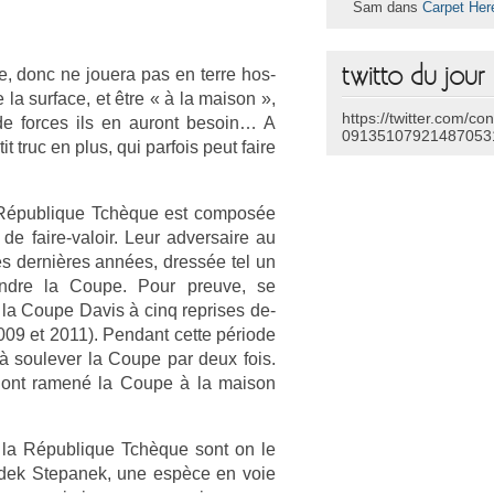
Sam dans
Carpet Her
twitto du jour
ne, donc ne jouera pas en terre hos­
 la sur­face, et être « à la maison »,
https://twitter.com/co
 de for­ces ils en auront be­soin… A
09135107921487053
 truc en plus, qui par­fois peut faire
 Répub­lique Tchèque est com­pos­ée
 de faire-valoir. Leur ad­versaire au
ces dernières années, dressée tel un
eindre la Coupe. Pour pre­uve, se
 la Coupe Davis à cinq re­prises de­
009 et 2011). Pen­dant cette période
 à soulev­er la Coupe par deux fois.
tes ont ramené la Coupe à la maison
 de la Répub­lique Tchèque sont on le
 Radek Stepanek, une espèce en voie