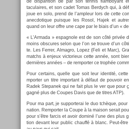
de dis­pari­tion de par son ten­nis flam­boyan
taculaires, et son cadet Tomas Be­rdych qui, à défa
joue en solo, prend de l’ampleur lors de cette com­
an­ec­dotique puis­que les Rosol, Hajek et aut­r
quand on leur offre une cape par le biais d’un « de
« L’Ar­mada » es­pagnole est de son côté privée d
moins ob­scures selon que l’on se trouve d’un côté
te. Les Ferr­er, Al­mag­ro, Lopez (Feli et Marc), Gra
matchs à en­jeux vic­torieux cette année, sont bie
dernières années – de re­mport­er ce trophée com
Pour cer­tains, quel­le que soit leur iden­tité, cet
mport­er un titre im­por­tant à défaut de pouvoir e
Radek Stepanek qui ne fait plus le ver que pour 
gagné plus de Co­upes Davis que de tit­res ATP).
Pour ma part, je sup­por­terai le duo tchèque, pour 
na­tion. Re­mport­er la Coupe à la maison serait pou
pour s’être far­cis et avoir dominé l’une des plus g
tion de­vant leur pub­lic chauffé à blanc. Peut-être
au pays qui sait.