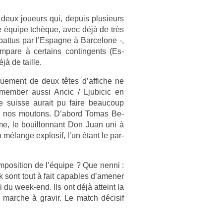
 deux joueurs qui, de­puis plusieurs
te équipe tchèque, avec déjà de très
bat­tus par l’Es­pagne à Bar­celone -,
­pare à cer­tains con­tin­gents (Es­
à de tail­le.
ue­ment de deux têtes d’af­fiche ne
e­memb­er aussi Ancic / Ljubicic en
e suis­se aurait pu faire be­aucoup
à nos moutons. D’abord Tomas Be­
e, le bouil­lonnant Don Juan uni à
n mélange ex­plosif, l’un étant le par­
m­posi­tion de l’équipe ? Que nenni :
sont tout à fait cap­ables d’amen­er
i du week-end. Ils ont déjà at­teint la
e marche à gravir. Le match décisif