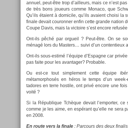
an­nuel, peut-être trop d’ail­leurs, mais ce n’est pas
de très bons joueurs comme Monaco, que Schwa
Qu’ils étaient à domicile, qu’ils avaient choisi la 
fin­ale de­vait co­uronn­er enfin cette gran­de na­tion
Coupe Davis, mais la vic­toire s’est en­core refusée
Ont-ils pêché par or­gueil ? Peut-être. On se s
ménagé lors du Mast­ers… suivi d’un con­ten­tieux 
Ont-ils sous-estimé l’équipe d’Es­pagne car privée d
pas faite pour les avan­tag­er? Pro­b­able.
Ou est-ce tout simple­ment cette équipe ib
métamorphosés en héros le temps d’un week-end
tadores en terre hos­tile, ont privé en­core une foi
voité ?
Si la Répub­lique Tchèque de­vait l’em­port­er, ce 
comme je les aime, en espérant qu’elle ne sera p
en 2008.
En route vers la fin­ale
: Par­cours des deux fin­ali