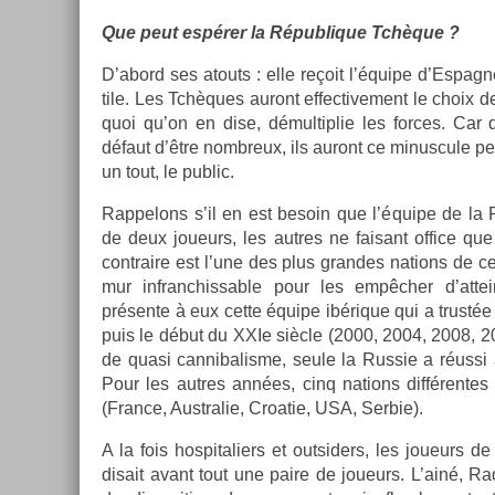
Que peut espérer la Répub­lique Tchèque ?
D’abord ses atouts : elle reçoit l’équipe d’Es­pag
tile. Les Tchèques auront ef­fective­ment le choix de
quoi qu’on en dise, démul­tiplie les for­ces. Car
défaut d’être nombreux, ils auront ce minus­cule petit
un tout, le pub­lic.
Rap­pelons s’il en est be­soin que l’équipe de la
de deux joueurs, les aut­res ne faisant of­fice que
contra­ire est l’une des plus gran­des na­tions de 
mur in­franchiss­able pour les empêcher d’at­t
présente à eux cette équipe ibérique qui a trustée
puis le début du XXIe siècle (2000, 2004, 2008, 2
de quasi can­nibalis­me, seule la Rus­sie a réussi
Pour les aut­res années, cinq na­tions dif­féren­
(Fran­ce, Australie, Croatie, USA, Ser­bie).
A la fois hos­pitali­ers et out­sid­ers, les joueurs
dis­ait avant tout une paire de joueurs. L’ainé,