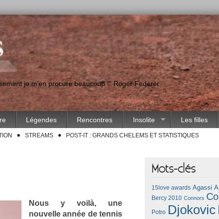
eusement je m'en procure beaucoup !" Roger Federer
ire
Légendes
Rencontres
Insolite
Les filles
TION
STREAMS
POST-IT : GRANDS CHELEMS ET STATISTIQUES
Mots-clés
Agassi
A
15love awards
Co
Bercy 2010
Connors
Nous y voilà, une
Djokovic
Potro
nouvel­le année de ten­nis