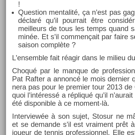
!
Ques­tion men­talité, ça n’est pas ga
déclaré qu’il pour­rait être con­s
meil­leurs de tous les temps quand sa
minée. Et s’il com­men­çait par faire 
saison complète ?
L’en­semble fait réagir dans le milieu du 
Choqué par le man­que de pro­fes­sion
Pat Raft­er a an­noncé le mois de­rni­er qu
nera pas pour le pre­mi­er tour 2013 d
quoi l’intéressé a répliqué qu’il n’aurai
été dis­ponib­le à ce moment-là.
In­ter­view­ée à son sujet, Stosur ne
et se de­man­de s’il est vrai­ment prêt à
joueur de ten­nis pro­fes­sion­nel. Elle e