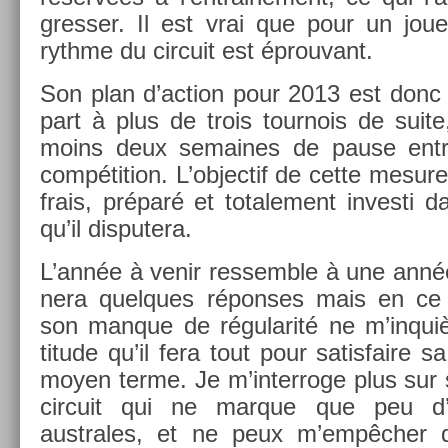
gress­er. Il est vrai que pour un jou
rythme du cir­cuit est épro­uvant.
Son plan d’ac­tion pour 2013 est donc
part à plus de trois tour­nois de suite, 
moins deux semaines de pause entr
com­péti­tion. L’ob­jectif de cette mesur
frais, préparé et totale­ment in­ves­ti 
qu’il dis­putera.
L’année à venir re­ssemble à une année
nera quel­ques répon­ses mais en ce 
son man­que de régularité ne m’inquièt
titude qu’il fera tout pour satis­faire sa
moyen terme. Je m’in­terroge plus sur 
cir­cuit qui ne mar­que que peu d’
australes, et ne peux m’empêcher de 