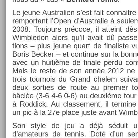
Le jeune Australi­en s’est fait con­nait­r
re­mpor­tant l’Open d’Australie à seule
2008. Toujours précoce, il at­teint dè
Wimbledon alors qu’il avait dû pass­er
tions – plus jeune quart de fin­alis­te 
Boris Be­ck­er – et con­tinue sur la bonn
avec un huitième de fin­ale perdu con­
Mais le reste de son année 2012 ne c
trois tour­nois du Grand chelem suiva
deux sort­ies de route au pre­mi­er t
bâclée (3-6 4-6 0-6) au deuxième tour
à Rod­dick. Au clas­se­ment, il ter­min
un pic à la 27e place juste avant Wimb
Son style de jeu a déjà séduit u
d’amateurs de ten­nis. Doté d’un sens 