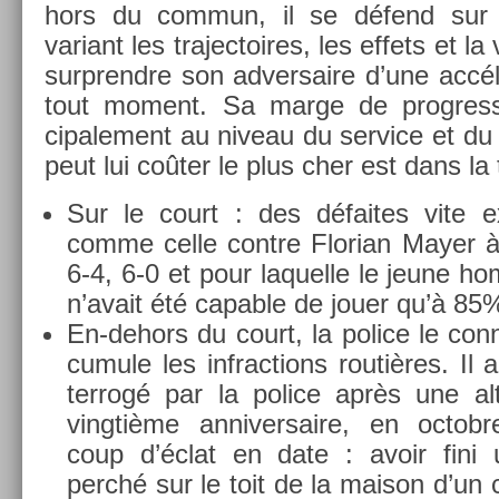
hors du com­mun, il se défend sur l
variant les trajec­toires, les ef­fets et la
sur­prendre son ad­versaire d’une accél
tout mo­ment. Sa marge de pro­gress­
cipale­ment au niveau du ser­vice et du 
peut lui coûter le plus cher est dans la 
Sur le court : des défaites vite 
comme celle con­tre Florian Mayer à
6-4, 6-0 et pour laquel­le le jeune h
n’avait été cap­able de jouer qu’à 85
En-dehors du court, la police le con­na
cum­ule les in­frac­tions routières. Il
ter­rogé par la police après une al­t
vingtiè­me an­niver­saire, en oc­tob­re
coup d’éclat en date : avoir fini 
perché sur le toit de la maison d’un 