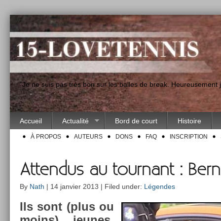
"Je ne suis pas très bon sur les balles de break. Heureusement
Accueil
Actualité
Bord de court
Histoire
À PROPOS
AUTEURS
DONS
FAQ
INSCRIPTION
Attendus au tournant : Ber
By
Nath
| 14 janvier 2013 | Filed under:
Légendes
Ils sont (plus ou
moins) jeunes,