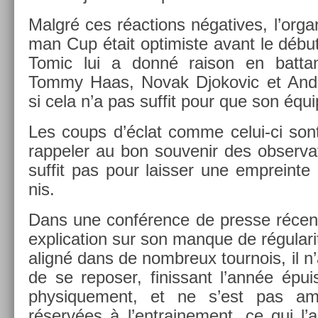
Malgré ces réac­tions négatives, l’or­g
man Cup était opt­imis­te avant le début
Tomic lui a donné raison en bat­tant
Tommy Haas, Novak Djokovic et An­
si cela n’a pas suf­fit pour que son équi
Les coups d’éclat comme celui-ci sont
rap­pel­er au bon souvenir des ob­ser­v
suf­fit pas pour laiss­er une em­prein­te
nis.
Dans une conférence de pre­sse récent
ex­plica­tion sur son man­que de régular
aligné dans de nombreux tour­nois, il n
de se re­pos­er, fin­is­sant l’année épu
physique­ment, et ne s’est pas a
réservées à l’entraine­ment, ce qui l