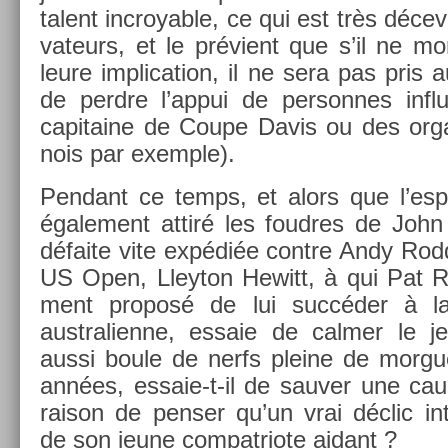
talent in­croy­able, ce qui est très déce
vateurs, et le prévient que s’il ne m
leure im­plica­tion, il ne sera pas pris 
de per­dre l’appui de per­son­nes in­
capitaine de Coupe Davis ou des or­ga
nois par ex­em­ple).
Pen­dant ce temps, et alors que l’es­po
égale­ment attiré les foud­res de Joh
défaite vite expédiée con­tre Andy Rod­di
US Open, Lleyton Hewitt, à qui Pat Ra
ment pro­posé de lui succéder à la
australien­ne, es­saie de calm­er le j
aussi boule de nerfs pleine de mor­g
années, essaie-t-il de sauv­er une caus
raison de pens­er qu’un vrai déclic in­te
de son jeune com­pat­riote aidant ?