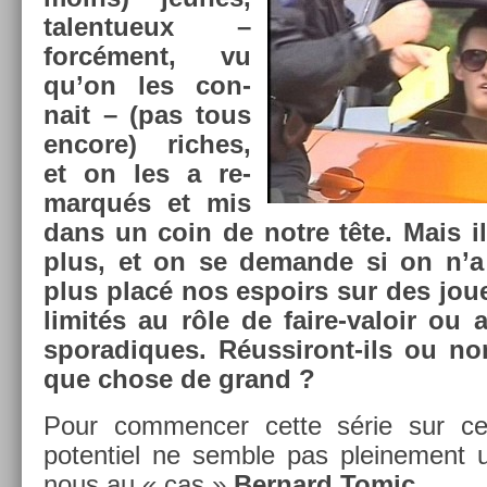
talen­tueux –
forcément, vu
qu’on les con­
nait – (pas tous
en­core) ric­hes,
et on les a re­
mar­qués et mis
dans un coin de notre tête. Mais il
plus, et on se de­man­de si on n’
plus placé nos es­poirs sur des joue
limités au rôle de faire-valoir ou 
sporadiques. Réussiront-ils ou non 
que chose de grand ?
Pour com­menc­er cette série sur ce
poten­tiel ne semble pas pleine­ment ut
nous au « cas »
Be­rnard Tomic
.