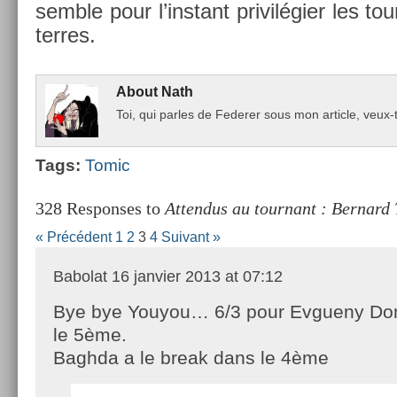
semble pour l’instant privilégi­er les to
ter­res.
About
Nath
Toi, qui par­les de Feder­er sous mon ar­ticle, ve
Tags:
Tomic
328 Responses to
Attendus au tournant : Bernard
« Précédent
1
2
3
4
Suivant »
Babolat
16 janvier 2013 at 07:12
Bye bye Youyou… 6/3 pour Evgueny Do
le 5ème.
Baghda a le break dans le 4ème