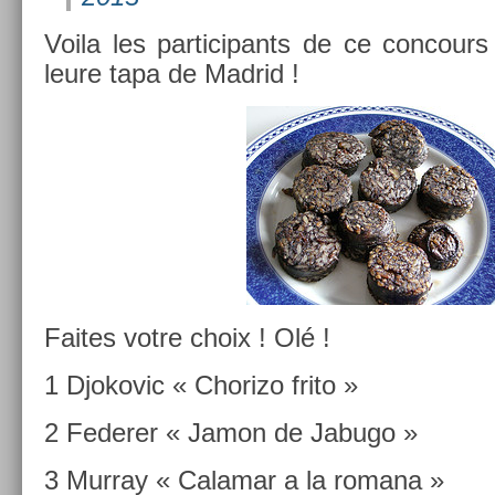
Voila les par­ticipants de ce con­cou
leure tapa de Mad­rid !
Faites votre choix ! Olé !
1 Djokovic « Chorizo frito »
2 Feder­er « Jamon de Jabugo »
3 Mur­ray « Calamar a la romana »