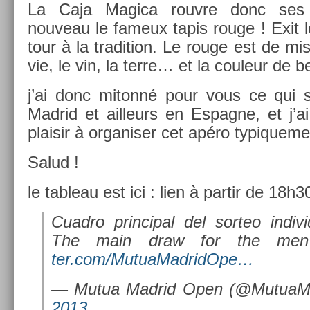
La Caja Magica rouv­re donc ses 
nouveau le fameux tapis rouge ! Exit l
tour à la tradi­tion. Le rouge est de mis
vie, le vin, la terre… et la co­uleur de 
j’ai donc mitonné pour vous ce qui 
Mad­rid et ail­leurs en Es­pagne, et j’
plaisir à or­ganis­er cet apéro typique­me
Salud !
le tab­leau est ici : lien à par­tir de 18h3
Cuad­ro prin­cip­al del sor­teo in­div
The main draw for the men
ter.com/MutuaMad­ridOpe…
— Mutua Mad­rid Open (@MutuaM
2013