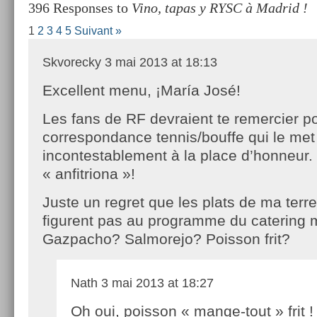
396 Responses to
Vino, tapas y RYSC à Madrid !
1
2
3
4
5
Suivant »
Skvorecky
3 mai 2013 at 18:13
Excellent menu, ¡María José!
Les fans de RF devraient te remercier po
correspondance tennis/bouffe qui le met
incontestablement à la place d’honneur. 
« anfitriona »!
Juste un regret que les plats de ma ter
figurent pas au programme du catering 
Gazpacho? Salmorejo? Poisson frit?
Nath
3 mai 2013 at 18:27
Oh oui, poisson « mange-tout » frit !