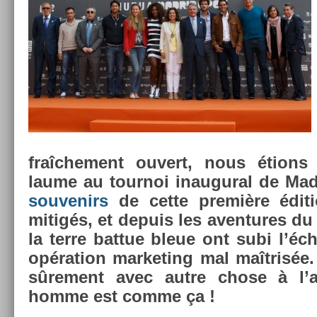
fraîche­ment ouvert, nous étions
laume au tour­noi in­augur­al de Mad
souvenirs
de cette première édi­t
mitigés, et de­puis les aven­tures du
la terre bat­tue bleue ont subi l’é
op­éra­tion mar­ket­ing mal maîtrisée.
sûre­ment avec autre chose à l
homme est comme ça !