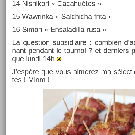
14 Nis­hikori « Cacahuè­tes »
15 Waw­rinka « Salchic­ha frita »
16 Simon « En­saladil­la rusa »
La ques­tion sub­sidiaire : com­bi­en d’a
nant pen­dant le tour­noi ? et de­rni­ers p
que lundi 14h
J’espère que vous aimerez ma sélec­ti
tes ! Miam !