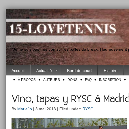
"Je ne suis pas très bon sur les balles de break. Heureusement
Accueil
Actualité
Bord de court
Histoire
À PROPOS
AUTEURS
DONS
FAQ
INSCRIPTION
Vino, tapas y RYSC à Madrid
By
MarieJo
| 3 mai 2013 | Filed under:
RYSC