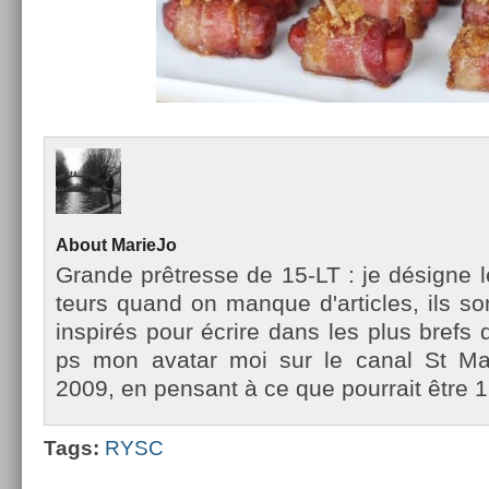
About
MarieJo
Gran­de prêtres­se de 15-LT : je désigne l
teurs quand on man­que d'ar­ticles, ils so
in­spirés pour écrire dans les plus brefs d
ps mon avatar moi sur le canal St Mar­
2009, en pen­sant à ce que pour­rait être 1
Tags:
RYSC