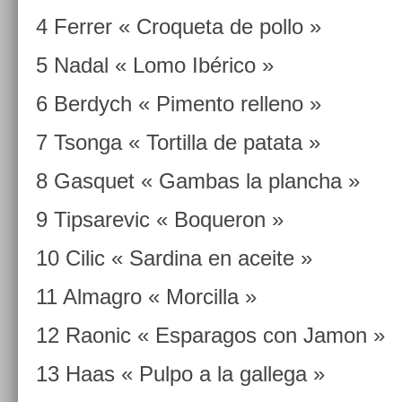
4 Ferr­er « Croqueta de pollo »
5 Nadal « Lomo Ibérico »
6 Be­rdych « Pimen­to re­lleno »
7 Tson­ga « Tor­tilla de patata »
8 Gas­quet « Gam­bas la plancha »
9 Tip­sarevic « Boqueron »
10 Cilic « Sar­dina en aceite »
11 Al­mag­ro « Mor­cilla »
12 Raonic « Es­paragos con Jamon »
13 Haas « Pulpo a la gal­lega »