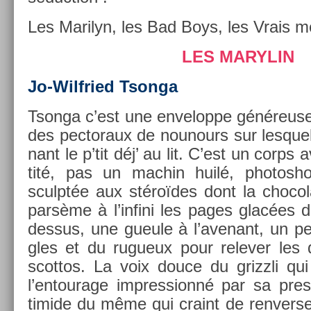
Les Marilyn, les Bad Boys, les Vrais m
LES MARYLIN
Jo-Wilfried Tson­ga
Tson­ga c’est une en­velop­pe généreuse,
des pec­toraux de nounours sur les­quel
nant le p’tit déj’ au lit. C’est un corps
tité, pas un mac­hin huilé, photos­hop
sculptée aux stéroïdes dont la chocol
parsème à l’in­fini les pages glacées
dessus, une gueule à l’avenant, un pe
gles et du rugueux pour re­lev­er les
scot­tos. La voix douce du grizzli qui 
l’en­tourage im­pres­sionné par sa pre­
timide du même qui craint de re­nvers­er