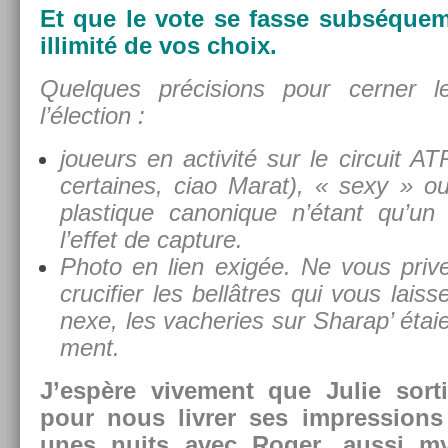
Et que le vote se fasse sub­séquem
il­limité de vos choix.
Quel­ques précis­ions pour cern­er 
l’élec­tion :
joueurs en ac­tivité sur le cir­cuit AT
cer­taines, ciao Marat), « sexy » o
plas­tique canonique n’étant qu’un 
l’effet de cap­ture.
Photo en lien exigée. Ne vous priv
crucifi­er les bellâtres qui vous lais­
nexe, les vac­he­ries sur Sharap’ éta
ment.
J’espère vive­ment que Julie sor­t
pour nous li­vr­er ses im­press­ion
unes nuits avec Roger, aussi my