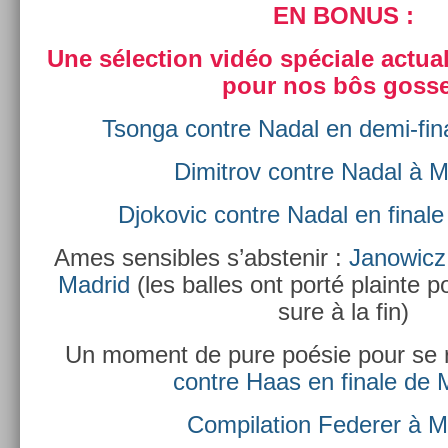
EN BONUS :
Une sélec­tion vidéo spéciale ac­tuali
pour nos bôs gos­s
Tson­ga con­tre Nadal en demi-fi
Di­mit­rov con­tre Nadal à
Djokovic con­tre Nadal en fin­a
Ames sen­sib­les s’abstenir :
Janowicz 
Mad­rid
(les bal­les ont porté plain­te 
sure à la fin)
Un mo­ment de pure poésie pour se r
con­tre Haas en fin­ale de
Com­pila­tion Feder­er à M