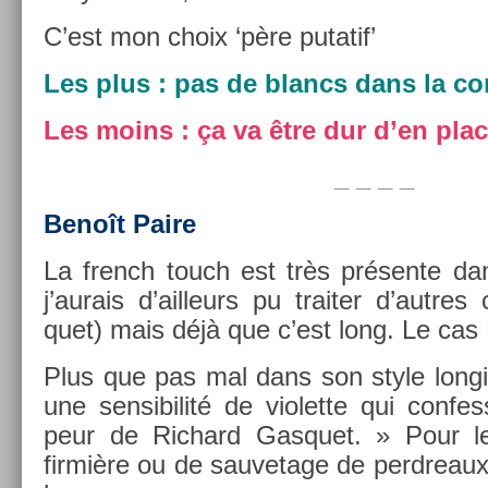
C’est mon choix ‘père putatif’
Les plus : pas de blancs dans la con­
Les moins : ça va être dur d’en plac
_ _ _ _
Benoît Paire
La french touch est très présente d
j’aurais d’ail­leurs pu trait­er d’aut­re
quet) mais déjà que c’est long. Le cas B
Plus que pas mal dans son style lon­gil
une sen­sibilité de violet­te qui con­f
peur de Ric­hard Gas­quet. » Pour le
firmiè­re ou de sauvetage de per­dreaux