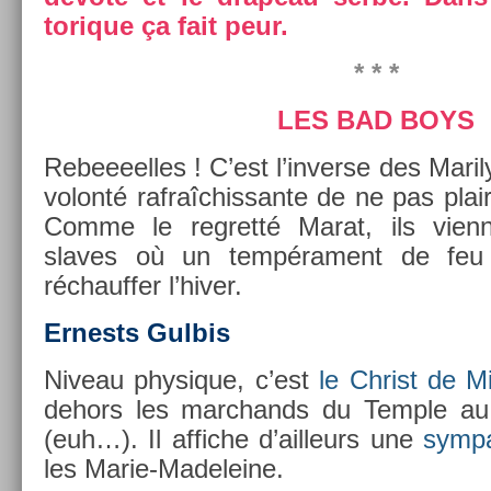
torique ça fait peur.
* * *
LES BAD BOYS
Re­beeeel­les ! C’est l’in­verse des Marily
volonté raf­raîchis­sante de ne pas pla
Comme le re­gretté Marat, ils vien­
slaves où un tempéra­ment de feu
réchauff­er l’hiver.
Er­nests Gul­bis
Niveau physique, c’est
le Chr­ist de M
de­hors les marchands du Tem­ple au J
(euh…). Il af­fiche d’ail­leurs une
sym­pa
les Marie-Madeleine.