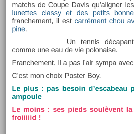
matchs de Coupe Davis qu’align­er le
lunet­tes clas­sy et des petits bon­n
franche­ment, il est
carrément chou av
pine
.
Un ten­nis décapant,
comme une eau de vie polona­ise.
Franche­ment, il a pas l’air sympa avec 
C’est mon choix Post­er Boy.
Le plus : pas be­soin d’es­cabeau 
am­poule
Le moins : ses pieds soulèvent la c
froiiiiid !