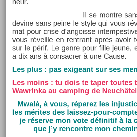
heur.
Il se montre sans
de­vine sans peine le style qui vous rév
mat pour crise d’an­gois­se in­tem­pestive,
vous réveil­le en re­ntrant après avoir
sur le périf. Le genre pour fille jeune, 
a dix ans à con­sacr­er à une Cause.
Les plus : pas ex­igeant sur ses me
Les moins : tu dois te taper toutes 
Waw­rinka au camp­ing de Neuchâtel
Mwalà, à vous, réparez les in­jus­t
les mérites des laissez-pour-compte
je réserve mon vote définitif à la 
que j’y re­ncontre mon chemi