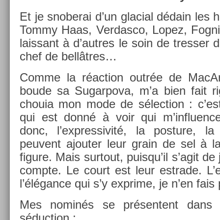
Et je snoberai d’un glaci­al dédain les h
Tommy Haas, Ver­dasco, Lopez, Fog­nini 
lais­sant à d’aut­res le soin de tress­er d
chef de bellâtres…
Comme la réac­tion outrée de MacArt
boude sa Sugar­pova, m’a bien fait rigo
chouia mon mode de sélec­tion : c’est
qui est donné à voir qui m’influ­ence.
donc, l’expres­sivité, la post­ure, la
peuvent ajout­er leur grain de sel à la 
figure. Mais sur­tout, puis­qu’il s’agit de
com­pte. Le court est leur estrade. L’es
l’élégance qui s’y ex­prime, je n’en fais 
Mes nominés se présen­tent dans tr
séduc­tion :