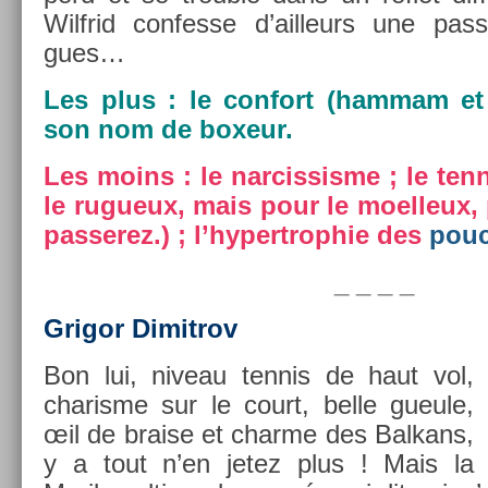
Wilfrid con­fes­se d’ail­leurs une pass
gues…
Les plus : le con­fort (ham­mam et 
son nom de boxeur.
Les moins : le nar­cissis­me ; le ten­
le rugueux, mais pour le moel­leux, 
pas­serez.) ; l’hypertrop­hie des
pou
_ _ _ _
Grigor Di­mit­rov
Bon lui, niveau ten­nis de haut vol,
charis­me sur le court, belle gueule,
œil de bra­ise et char­me des Bal­kans,
y a tout n’en jetez plus ! Mais la