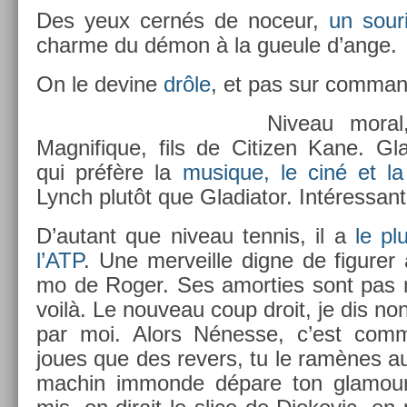
Des yeux cernés de noceur,
un sour
char­me du démon à la gueule d’ange.
On le de­vine
drôle
, et pas sur com­man­
Niveau moral
Mag­nifique, fils de Citiz­en Kane. Gla
qui préfère la
musique, le ciné et la
Lynch plutôt que Gladiator. In­téres­sant
D’autant que niveau ten­nis, il a
le pl
l’ATP
. Une mer­veil­le digne de figur­e
mo de Roger. Ses amort­ies sont pas 
voilà. Le nouveau coup droit, je dis non
par moi. Alors Nénesse, c’est com
joues que des re­v­ers, tu le ramènes 
mac­hin im­mon­de dépare ton glamo