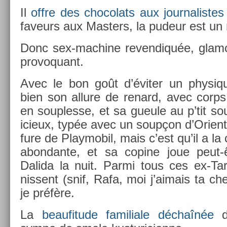
Il
offre des chocolats aux jour­nalis­te
faveurs aux Mast­ers, la pudeur est un m
Donc sex-machine re­ven­diquée, glamo
pro­voquant.
Avec le bon goût d’éviter un physiq
bien son al­lure de re­nard, avec corps 
en soup­lesse, et sa gueule au p’tit so
icieux, typée avec un soupçon d’Orient. 
fure de Playmobil, mais c’est qu’il a la
ab­on­dante, et sa co­pine joue peut
Dalida la nuit. Parmi tous ces ex-Ta
nissent (snif, Rafa, moi j’aimais ta ch
je préfère.
La
be­aufitude familiale déchaînée