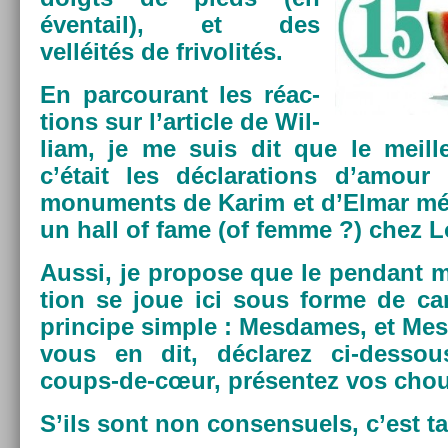
éven­tail), et des
velléités de frivolités.
En par­courant les réac­
tions sur l’ar­ticle de Wil­
liam, je me suis dit que le meil­le
c’était les déclara­tions d’amour
monu­ments de Karim et d’Elmar mé
un hall of fame (of femme ?) chez L
Aussi, je pro­pose que le pen­dant ma
tion se joue ici sous forme de c
prin­cipe sim­ple : Mes­dames, et Mes
vous en dit, déclarez ci-dessou
coups-de-cœur, présen­tez vos chou
S’ils sont non con­sen­suels, c’est t