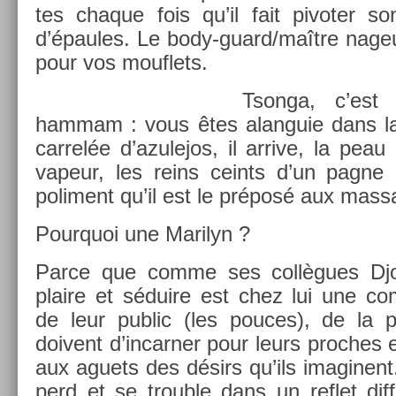
tes chaque fois qu’il fait pivot­er so
d’épaules. Le body-guard/maître nage
pour vos mouf­lets.
Tson­ga, c’est
ham­mam : vous êtes al­an­guie dans l
car­relée d’azulejos, il ar­rive, la pea
vapeur, les reins ceints d’un pagne b
poli­ment qu’il est le préposé aux mas
Pour­quoi une Marilyn ?
Parce que comme ses collègues Djoko
plaire et séduire est chez lui une com
de leur pub­lic (les pouces), de la per
doivent d’in­carn­er pour leurs pro­ches et
aux aguets des désirs qu’ils im­aginent
perd et se troub­le dans un re­flet dif­fr