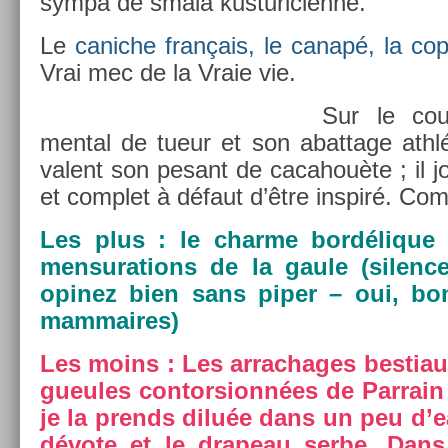
sympa de smala kus­turicien­ne.
Le
canic­he français, le canapé, la co­
Vrai mec de la Vraie vie.
Sur le cou
ment­al de tueur et son ab­at­tage athl
valent son pesant de cacahouè­te ; il j
et com­plet à défaut d’être in­spiré. Com
Les plus : le char­me bordélique 
men­sura­tions de la gaule (sil­en
op­inez bien sans piper – oui, bo
mam­maires)
Les moins : Les ar­rachages be­stiaux
gueules con­tor­sionnées de Par­rain 
je la pre­nds diluée dans un peu d’ea
dévote et le drapeau serbe. Dans l