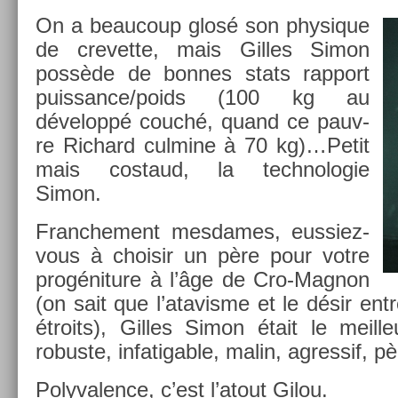
On a be­aucoup glosé son physique
de crevet­te, mais Gil­les Simon
possède de bon­nes stats rap­port
puis­sance/­poids (100 kg au
développé couché, quand ce pauv­
re Ric­hard cul­mine à 70 kg)…Petit
mais co­staud, la tech­nologie
Simon.
Franche­ment mes­dames, eussiez-
vous à choisir un père pour votre
pro­géni­ture à l’âge de Cro-Magnon
(on sait que l’atavis­me et le désir en­t
étroits), Gil­les Simon était le meil­l
robus­te, in­fatig­able, malin, ag­ressif,
Polyval­ence, c’est l’atout Gilou.