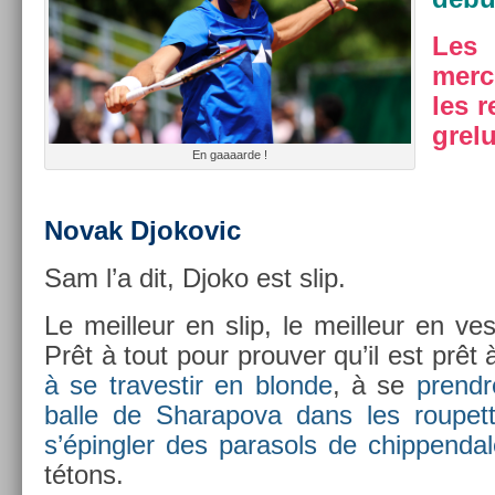
Les
merc
les r
grelu
En gaaaar­de !
Novak Djokovic
Sam l’a dit, Djoko est slip.
Le meil­leur en slip, le meil­leur en ves­
Prêt à tout pour pro­uv­er qu’il est prêt 
à se traves­tir en blon­de
, à se
pre­nd
balle de Sharapova dans les roupet­
s’épingl­er des para­sols de chip­pend
tétons.