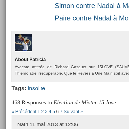
Simon con­tre Nadal à Ma
Paire con­tre Nadal à M
About
Pat­ricia
Avocate at­titrée de Ric­hard Gas­quet sur 15LOVE (SAU
Thiemolâtre irrécupérable. Que le Re­v­ers à Une Main soit avec
Tags:
In­solite
468 Responses to
Election de Mister 15-love
« Précédent
1
2
3
4
5
6
7
Suivant »
Nath
11 mai 2013 at 12:06