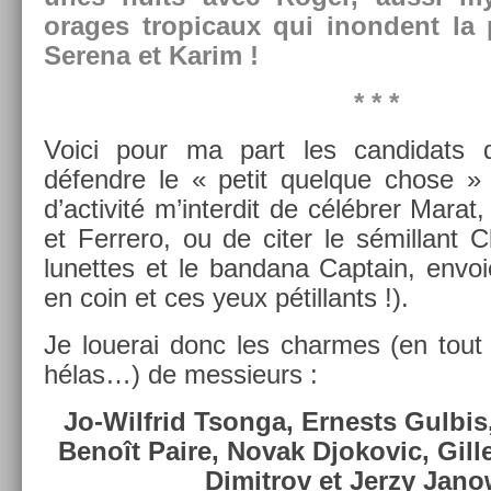
orages tropicaux qui in­on­dent la 
Serena et Karim !
* * *
Voici pour ma part les can­didats d
défendre le « petit quel­que chose » 
d’ac­tivité m’in­terdit de célébrer Marat,
et Fer­rero, ou de citer le sémil­lant 
lunet­tes et le ban­dana Cap­tain, envo
en coin et ces yeux pétil­lants !).
Je louerai donc les char­mes (en tout 
hélas…) de mes­sieurs :
Jo-Wilfrid Tson­ga, Er­nests Gul­bis
Benoît Paire, Novak Djokovic, Gil­
Di­mit­rov et Jerzy Jan