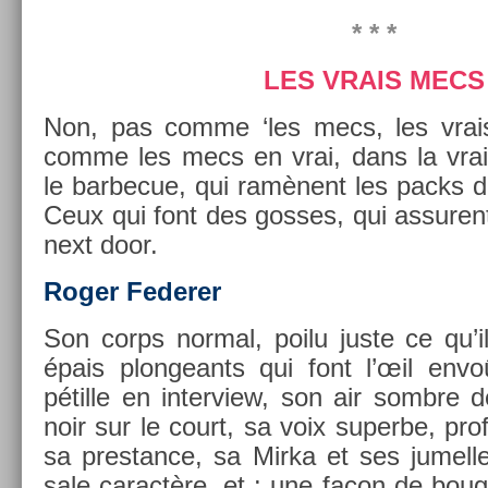
* * *
LES VRAIS MECS
Non, pas comme ‘les mecs, les vrai
comme les mecs en vrai, dans la vraie 
le bar­becue, qui ramènent les packs de
Ceux qui font des gos­ses, qui as­sure
next door.
Roger Feder­er
Son corps norm­al, poilu juste ce qu’il
épais plon­geants qui font l’œil envo
pétille en in­ter­view, son air sombre 
noir sur le court, sa voix super­be, pro­f
sa pre­stan­ce, sa Mirka et ses jumel­
sale caractère, et : une façon de boug­