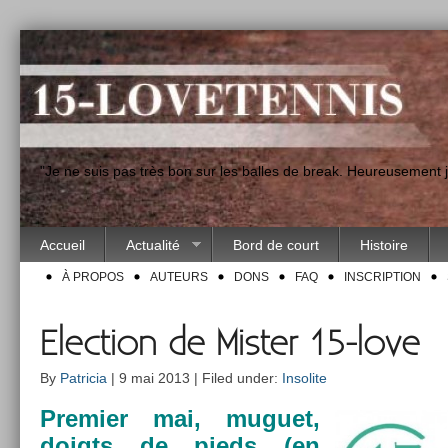
"Je ne suis pas très bon sur les balles de break. Heureusement
Accueil
Actualité
Bord de court
Histoire
À PROPOS
AUTEURS
DONS
FAQ
INSCRIPTION
Election de Mister 15-love
By
Patricia
| 9 mai 2013 | Filed under:
Insolite
Pre­mi­er mai, muguet,
doigts de pieds (en