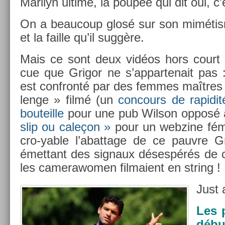
Marilyn ul­time, la poupée qui dit oui, c’e
On a be­aucoup glosé sur son miméti
et la fail­le qu’il suggère.
Mais ce sont deux vidéos hors court q
cue que Grigor ne s’ap­partenait pas 
est con­fronté par des fem­mes maîtres 
lenge » filmé (un
con­cours de rapidit
bouteil­le
pour une pub Wil­son opposé à
slip ou caleçon »
pour un web­zine fémi
cro-yable l’abat­tage de ce pauv­re Gr
émet­tant des sig­naux désespérés de 
les camerawom­en fil­maient en str­ing !
Just 
Les 
débu