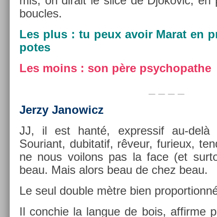
mis, on di­rait le slice de Djokovic, en
bouc­les.
Les plus : tu peux avoir Marat en pr
potes
Les moins : son père psyc­hopat­he
_ _ _ _
Jerzy Janowicz
JJ, il est hanté, ex­pres­sif au-del
Souriant, dubitatif, rêveur, furieux, ten
ne nous voilons pas la face (et sur­to
beau. Mais alors beau de chez beau.
Le seul doub­le mètre bien pro­por­tionn
Il con­chie la lan­gue de bois, af­firme 