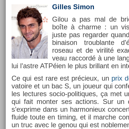
Gil­les Simon
Gilou a pas mal de br
boîte à char­me : un vi
juste pas re­gard­er quan
binaison troub­lante d
roseau et de virilité ex­
veau rac­cordé à une lan­g
lui l’astre ATPéien le plus bril­lant en in­t
Ce qui est rare est précieux, un
prix 
vatoire et un bac S, un joueur qui con­
les lec­tures socio-politiques, ça met u
qui fait mont­er ses ac­tions. Sur un co
s’exprime dans un har­monieux con­cert 
fluide toute en tim­ing, et il marche c
un truc avec le genou qui est nob­le­me