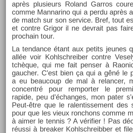
après plusieurs Roland Gar­ros co­ure
comme Man­narino qui a perdu après av
de match sur son ser­vice. Bref, tout e
et con­tre Grigor il ne de­vrait pas fa
pro­chain tour.
La ten­dance étant aux petits jeunes qu
allée voir Kohlschreib­er con­tre Vese­
tchèque, qui me fait pens­er à Raonic
gauch­er. C’est bien ça qui a gêné le p
a eu be­aucoup de mal à re­lanc­er, m
con­centré pour re­mport­er le pre­mi
rapide, peu d’échan­ges, mon pater s’
Peut-être que le ralen­tisse­ment des s
pour que les vieux ronchons comme mo
à aimer le ten­nis ? A vérifi­er ! Pas dé
réussi à break­er Kohlschreibb­er et fi