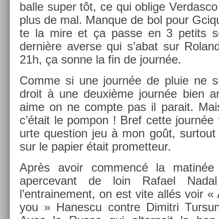
balle super tôt, ce qui ob­lige Ver­dasc
plus de mal. Man­que de bol pour Gciqu
te la mire et ça passe en 3 petits se
dernière aver­se qui s’abat sur Rolan
21h, ça sonne la fin de journée.
Comme si une journée de pluie ne suf­
droit à une deuxième journée bien a
aime on ne com­pte pas il para­it. Ma
c’était le pom­pon ! Bref cette journée
ur­te ques­tion jeu à mon goût, sur­tou
sur le papi­er était pro­met­teur.
Après avoir com­mencé la matinée
aper­cevant de loin Rafael Nada
l’entraine­ment, on est vite allés voir «
you » Han­es­cu con­tre Di­mit­ri Tur­su