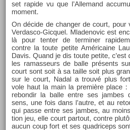
set rapide vu que l’Al­lemand ac­cumu
mo­ment.
On décide de chang­er de court, pour 
Verdasco-Gicquel. Mladenovic est en­c
là pour tent­er de ter­min­er rapide­
con­tre la toute petite Américaine Lau
Davis. Quand je dis toute petite, c’est
les ramas­seurs de balle présents sur
court sont soit à sa tail­le soit plus gra
sur le court, Nadal a trouvé plus fort
vole haut la main la première place : a
re­bon­dir la balle entre ses jam­bes
sens, une fois dans l’autre, et au re­tou
qui passe entre ses jam­bes, au moins
tion jeu, elle court par­tout, con­tre plu
aucun coup fort et ses quad­riceps sont