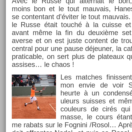
Avec le Russe qui al­ter­nait le bon,
moins bon et le tout mauvais, Han­es
se con­ten­tant d’éviter le tout mauvais
le Russe était touché à la cuis­se et
avant même la fin du deuxième set.
aver­se et on est juste con­tent de trouv
centr­al pour une pause déjeun­er, la caf
pratic­able, on sert plus de plateaux q
as­sises… le chaos !
Les matches fin­is­sen
mon envie de voir S
heur­te à un con­den
uleurs suis­ses et mêm
co­uleurs de cirés qu
masse, le cours étant 
me rabats sur le Fog­nini /Rosol… Après