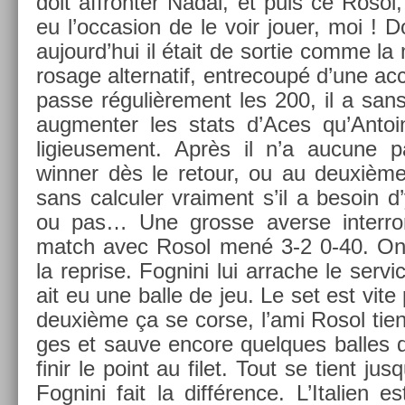
doit affront­er Nadal, et puis ce Rosol,
eu l’oc­cas­ion de le voir jouer, moi 
aujourd’hui il était de sor­tie comme l
rosage al­ter­natif, en­trecoupé d’une ac
passe réguliè­re­ment les 200, il a san
aug­ment­er les stats d’Aces qu’An­toi
ligieuse­ment. Après il n’a aucune pa
winn­er dès le re­tour, ou au deuxièm
sans cal­cul­er vrai­ment s’il a be­soin 
ou pas… Une gros­se aver­se in­ter­
match avec Rosol mené 3-2 0-40. On 
la re­pr­ise. Fog­nini lui ar­rache le ser
ait eu une balle de jeu. Le set est vite pl
deuxième ça se corse, l’ami Rosol tie
ges et sauve en­core quel­ques bal­les
finir le point au filet. Tout se tient jus
Fog­nini fait la différence. L’Itali­e