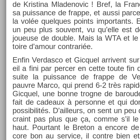
de Kris­tina Mladenovic ! Bref, la Fran
sa puis­sance de frap­pe, et aussi parce 
la volée quel­ques points im­por­tants. El
un peu plus souvent, vu qu’elle est 
joueuse de doub­le. Mais la WTA et le f
toire d’amour contra­riée.
Enfin Ver­dasco et Gic­quel ar­rivent sur
eil a fini par per­c­er en cette toute fi
suite la puis­sance de frap­pe de V
pauv­re Marco, qui prend 6-2 très rapid
Gic­quel, une bonne trog­ne de baroud
fait de cadeaux à per­son­ne et qui d
pos­sibilités. D’ail­leurs, on sent un pe
craint pas plus que ça, comme s’il le
haut. Pour­tant le Breton a en­core de
core bon au ser­vice, il con­tre bien et