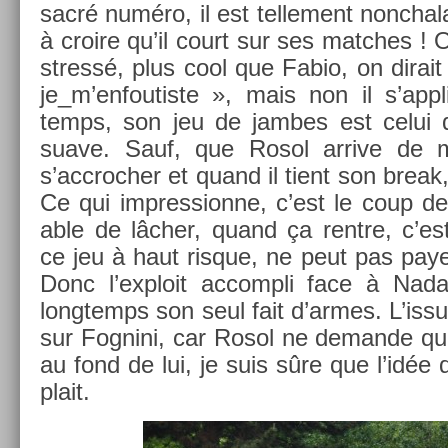
sacré numéro, il est tel­le­ment non­cha
à croire qu’il court sur ses matches ! 
stressé, plus cool que Fabio, on di­rait 
je_m’en­foutis­te », mais non il s’app
temps, son jeu de jam­bes est celui 
suave. Sauf, que Rosol ar­rive de
s’accroch­er et quand il tient son break,
Ce qui im­pres­sion­ne, c’est le coup de 
able de lâcher, quand ça re­ntre, c’est
ce jeu à haut ris­que, ne peut pas pa
Donc l’exploit ac­compli face à Nadal 
longtemps son seul fait d’armes. L’iss
sur Fog­nini, car Rosol ne de­man­de qu
au fond de lui, je suis sûre que l’idée d
plait.