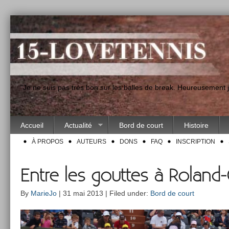
"Je ne suis pas très bon sur les balles de break. Heureusement
Accueil
Actualité
Bord de court
Histoire
À PROPOS
AUTEURS
DONS
FAQ
INSCRIPTION
Entre les gouttes à Roland
By
MarieJo
| 31 mai 2013 | Filed under:
Bord de court