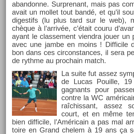
ab­an­donne. Sur­prenant, mais pas com­
avait un mol­let tout bandé, et qu’il so
di­ges­tifs (lu plus tard sur le web)
chèque à l’arrivée, c’était couru d’ava
ayant le clas­se­ment viendra jouer un 
avec une jambe en moins ! Dif­ficile de
bon dans ces cir­constan­ces, il sera p
de rythme au pro­chain match.
La suite fut assez symp
de Lucas Pouil­le, 1
gag­nants pour pass­er
con­tre la WC américai
raîchis­sant, assez 
court, et en même te
bien dif­ficile, l’Américain a pas mal a
toire en Grand chelem à 19 ans ça s