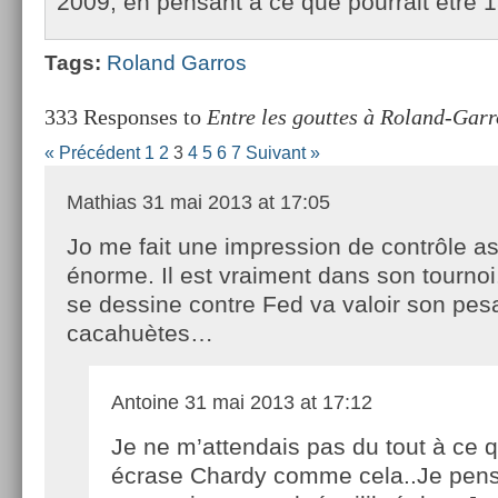
2009, en pen­sant à ce que pour­rait être 1
Tags:
Roland Gar­ros
333 Responses to
Entre les gouttes à Roland-Gar
« Précédent
1
2
3
4
5
6
7
Suivant »
Mathias
31 mai 2013 at 17:05
Jo me fait une impression de contrôle a
énorme. Il est vraiment dans son tournoi
se dessine contre Fed va valoir son pes
cacahuètes…
Antoine
31 mai 2013 at 17:12
Je ne m’attendais pas du tout à ce qu
écrase Chardy comme cela..Je pens