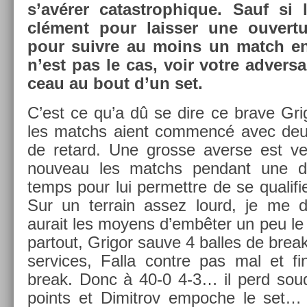
s’avérer cat­astrop­hique. Sauf si 
clément pour laiss­er une ouver­t
pour suiv­re au moins un match en e
n’est pas le cas, voir votre ad­versa
ceau au bout d’un set.
C’est ce qu’a dû se dire ce brave Gri
les matchs aient com­mencé avec deu
de re­tard. Une gros­se aver­se est ve
nouveau les matchs pen­dant une d
temps pour lui per­mettre de se qualifi­e
Sur un ter­rain assez lourd, je me de
aurait les moyens d’embêter un peu le 
par­tout, Grigor sauve 4 bal­les de bre
ser­vices, Falla con­tre pas mal et fin
break. Donc à 40-0 4-3… il perd soud
points et Di­mit­rov em­poc­he le set…