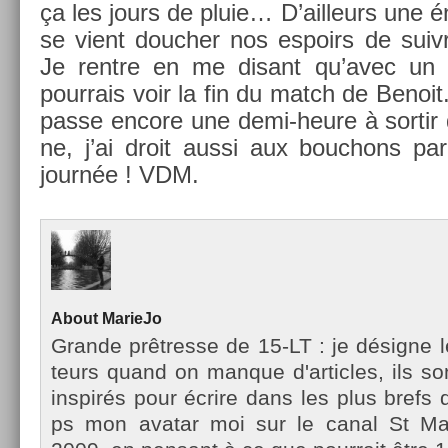
ça les jours de pluie… D’ail­leurs une 
se vient douch­er nos es­poirs de suiv
Je re­ntre en me dis­ant qu’avec un
pour­rais voir la fin du match de Be­noit.
passe en­core une demi-heure à sor­tir
ne, j’ai droit aussi aux bouc­hons pari
journée ! VDM.
About
MarieJo
Gran­de prêtres­se de 15-LT : je désigne l
teurs quand on man­que d'ar­ticles, ils so
in­spirés pour écrire dans les plus brefs d
ps mon avatar moi sur le canal St Mar­