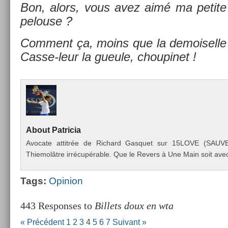
Bon, alors, vous avez aimé ma petite in
pelouse ?
Com­ment ça, moins que la de­moisel­le 
Casse-leur la gueule, choupinet !
About
Pat­ricia
Avocate at­titrée de Ric­hard Gas­quet sur 15LOVE (SAU
Thiemolâtre irrécupérable. Que le Re­v­ers à Une Main soit avec
Tags:
Op­in­ion
443 Responses to
Billets doux en wta
« Précédent
1
2
3
4
5
6
7
Suivant »