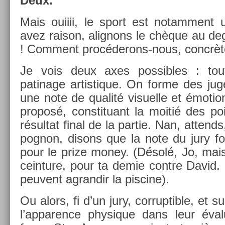
Deux.
Mais ouiiii, le sport est notam­ment 
avez raison, al­ig­nons le chèque au deg
! Com­ment procéderons-nous, con­crèt
Je vois deux axes pos­sibles : tout 
patinage ar­tistique. On forme des juge
une note de qualité visuel­le et émotion
pro­posé, con­stituant la moitié des po
résul­tat final de la par­tie. Nan, at­tend
pog­non, dis­ons que la note du jury four
pour le prize money. (Désolé, Jo, mais va
cein­ture, pour ta demie con­tre David.
peuvent ag­randir la pis­cine).
Ou alors, fi d’un jury, cor­rup­tible, et su
l’ap­par­ence physique dans leur éval