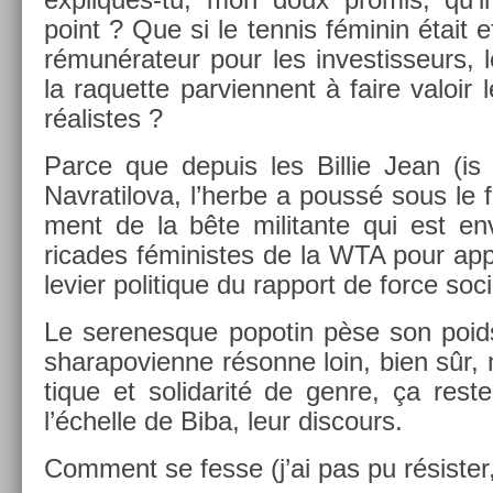
point ? Que si le ten­nis féminin était e
rémunérateur pour les in­ves­tisseurs, l
la raquet­te par­vien­nent à faire valoir l
réalis­tes ?
Parce que de­puis les Bi­llie Jean (is
Nav­ratilova, l’herbe a poussé sous le fi
ment de la bête militan­te qui est en
ricades féminis­tes de la WTA pour ap­p
levier politique du rap­port de force soci­
Le serenes­que popotin pèse son poids,
sharapovien­ne résonne loin, bien sûr, 
tique et sol­idarité de genre, ça rest
l’échel­le de Biba, leur dis­cours.
Com­ment se fesse (j’ai pas pu résist­e