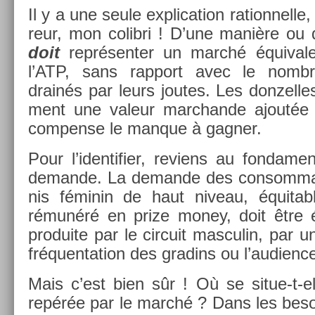
Il y a une seule ex­plica­tion ration­nelle,
reur, mon col­ib­ri ! D’une manière ou 
doit
re­présent­er un marché équivale
l’ATP, sans rap­port avec le nombr
drainés par leurs joutes. Les don­zelle
ment une valeur marchan­de ajoutée 
com­pen­se le man­que à gagn­er.
Pour l’iden­tifi­er, re­viens au fon­damen
de­man­de. La de­man­de des con­som­m
nis féminin de haut niveau, équitab­l
rémunéré en prize money, doit être éq
pro­duite par le cir­cuit mas­culin, par 
fréquen­ta­tion des gradins ou l’audi­en
Mais c’est bien sûr ! Où se situe-t-el
repérée par le marché ? Dans les be­s