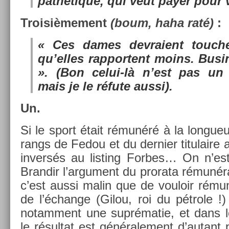
pathétique, qui veut payer pour v
Troisiè­me­ment
(boum, haha raté)
:
« Ces dames de­vraient touch­
qu’elles rap­portent moins. Busi­
». (Bon celui-là n’est pas un c
mais je le réfute aussi).
Un.
Si le sport était rémunéré à la lon­gueu
rangs de Fedou et du de­rni­er titulaire a
in­versés au li­st­ing For­bes… On n’e
Bran­dir l’ar­gu­ment du pro­rata rémunéra
c’est aussi malin que de vouloir rémun
de l’échan­ge (Gilou, roi du pétrole !) 
notam­ment une suprématie, et dans le
le résul­tat est générale­ment d’autant