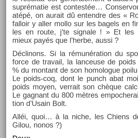
suprématie est con­testée… Con­ser­vo
atépé, on aurait dû en­tendre des « R
fal­loir y aller mollo sur les bagels en fi
les en route, j’te sig­nale ! » Et les 
mieux payés que l’herbe, aussi ?
Déclinons. Si la rémunéra­tion du spo
force de travail, la lan­ceuse de poids 
% du mon­tant de son homologue poilu e
Le poids-coq, dont le punch abat moi
poids moyen, ver­rait son chèque cal­cu
Le gag­nant du 800 mètres em­poc­herait 
tion d’Usain Bolt.
Alléi, quoi… à la niche, les Chiens de
Gilou, nonos ?)