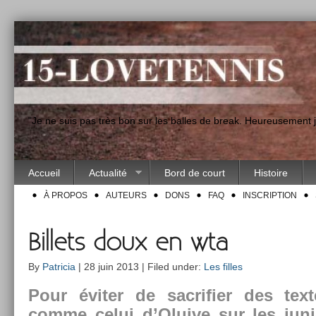
"Je ne suis pas très bon sur les balles de break. Heureusement
Accueil
Actualité
Bord de court
Histoire
À PROPOS
AUTEURS
DONS
FAQ
INSCRIPTION
Billets doux en wta
By
Patricia
| 28 juin 2013 | Filed under:
Les filles
Pour éviter de sac­rifi­er des te
comme celui d’Oluive sur les junior