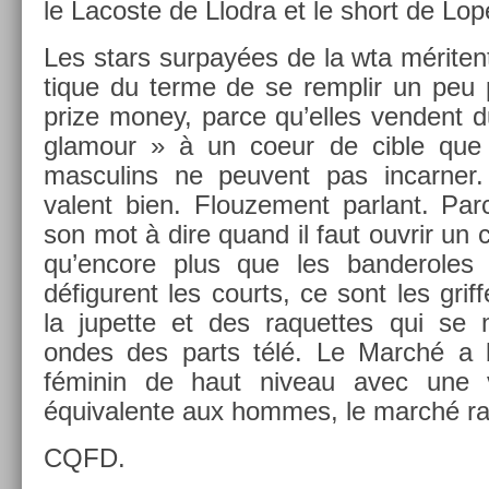
le Lacos­te de Llod­ra et le short de Lo
Les stars sur­payées de la wta méritent
tique du terme de se re­mplir un peu pl
prize money, parce qu’elles ven­dent 
glamour » à un coeur de cible que
mas­culins ne peuvent pas in­carn­er.
valent bien. Flouze­ment par­lant. 
son mot à dire quand il faut ouv­rir un
qu’en­core plus que les ban­deroles
défigurent les co­urts, ce sont les grif­f
la jupet­te et des raquet­tes qui se 
ondes des parts télé. Le Marché a be
féminin de haut niveau avec une va
équivalen­te aux hom­mes, le marché r
CQFD.