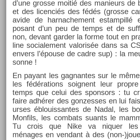
d’une gros­se moitié des man­ieurs de b
et des li­cen­ciés des fédés (gros­se c
avide de har­nache­ment es­tampillé
posant d’un peu de temps et de suf­
non, de­vant gard­er la forme tout en pra
line sociale­ment valoris­ée dans sa CS
en­v­ers l’épouse de cadre sup) : la meu
son­ne !
En payant les gag­nantes sur le même 
les fédéra­tions soig­nent leur pro­p
temps que celui des spon­sors : tu c
faire adhérer des gon­zesses en lui faisa
ur­ses éblouis­santes de Nadal, les b
Mon­fils, les com­bats suants le mam­
Tu crois que Nike va niqu­er les po
ménages en ven­dant à des (non-)jou