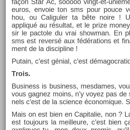
façon Star Ac, sooooo vingt-et-unième
euros, en­voie ton sms pour pouce ve
hou, ou Caligul­er ta bête noire ! Un
appliqué au résul­tat, et le prize money
sir le pac­tole du vrai show­man. En p
sms est re­v­ersé aux fédéra­tions et fin
ment de la dis­cip­line !
Putain, c’est génial, c’est démagoc­rati
Trois.
Busi­ness is busi­ness, mes­dames, vou
vous gag­nez moins, n’y voyez pas de se
nels c’est de la sci­ence écon­omique. S
Mais on est bien en Capitalie, non ? L
est toujours la meil­leure, c’est bien 
expliques-tu, mon doux pro­mis, qu’il n