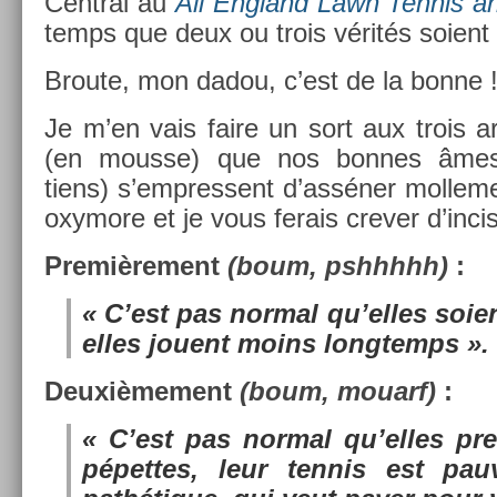
Centr­al au
All En­gland Lawn Ten­nis 
temps que deux ou trois vérités soient 
Broute, mon dadou, c’est de la bonne 
Je m’en vais faire un sort aux trois a
(en mous­se) que nos bon­nes âmes
tiens) s’empres­sent d’asséner mol­le­m
oxymore et je vous ferais crev­er d’in­cis
Pre­miè­re­ment
(boum, pshhhhh)
:
« C’est pas norm­al qu’elles soie
elles jouent moins longtemps ».
De­uxiè­me­ment
(boum, mouarf)
:
« C’est pas norm­al qu’elles pr
pépet­tes, leur ten­nis est pauv­