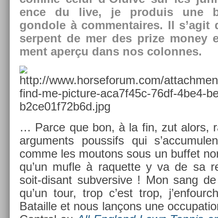
ence du live, je pro­duis une ba
gondole à com­men­taires. Il s’agit
ser­pent de mer des prize money 
ment aperçu dans nos col­on­nes.
… Parce que bon, à la fin, zut alors, r
ar­gu­ments pous­sifs qui s’ac­cumule
comme les moutons sous un buf­fet nor
qu’un mufle à raquet­te y va de sa re
soit-disant sub­ver­sive ! Mon sang de s
qu’un tour, trop c’est trop, j’en­fou
Batail­le et nous lançons une oc­cupa­ti