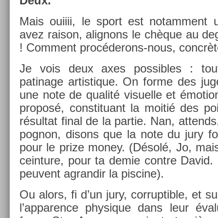
Deux.
Mais ouiiii, le sport est notam­ment 
avez raison, al­ig­nons le chèque au deg
! Com­ment procéderons-nous, con­crèt
Je vois deux axes pos­sibles : tout 
patinage ar­tistique. On forme des juge
une note de qualité visuel­le et émotion
pro­posé, con­stituant la moitié des po
résul­tat final de la par­tie. Nan, at­tend
pog­non, dis­ons que la note du jury four
pour le prize money. (Désolé, Jo, mais va
cein­ture, pour ta demie con­tre David.
peuvent ag­randir la pis­cine).
Ou alors, fi d’un jury, cor­rup­tible, et su
l’ap­par­ence physique dans leur éval