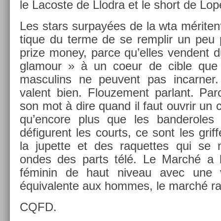
le Lacos­te de Llod­ra et le short de Lo
Les stars sur­payées de la wta méritent
tique du terme de se re­mplir un peu pl
prize money, parce qu’elles ven­dent 
glamour » à un coeur de cible que
mas­culins ne peuvent pas in­carn­er.
valent bien. Flouze­ment par­lant. 
son mot à dire quand il faut ouv­rir un
qu’en­core plus que les ban­deroles
défigurent les co­urts, ce sont les grif­f
la jupet­te et des raquet­tes qui se 
ondes des parts télé. Le Marché a be
féminin de haut niveau avec une va
équivalen­te aux hom­mes, le marché r
CQFD.