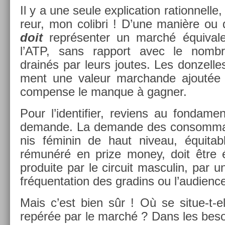
Il y a une seule ex­plica­tion ration­nelle,
reur, mon col­ib­ri ! D’une manière ou 
doit
re­présent­er un marché équivale
l’ATP, sans rap­port avec le nombr
drainés par leurs joutes. Les don­zelle
ment une valeur marchan­de ajoutée 
com­pen­se le man­que à gagn­er.
Pour l’iden­tifi­er, re­viens au fon­damen
de­man­de. La de­man­de des con­som­m
nis féminin de haut niveau, équitab­l
rémunéré en prize money, doit être éq
pro­duite par le cir­cuit mas­culin, par 
fréquen­ta­tion des gradins ou l’audi­en
Mais c’est bien sûr ! Où se situe-t-el
repérée par le marché ? Dans les be­s