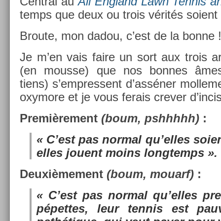
Centr­al au
All En­gland Lawn Ten­nis 
temps que deux ou trois vérités soient 
Broute, mon dadou, c’est de la bonne 
Je m’en vais faire un sort aux trois a
(en mous­se) que nos bon­nes âmes
tiens) s’empres­sent d’asséner mol­le­m
oxymore et je vous ferais crev­er d’in­cis
Pre­miè­re­ment
(boum, pshhhhh)
:
« C’est pas norm­al qu’elles soie
elles jouent moins longtemps ».
De­uxiè­me­ment
(boum, mouarf)
:
« C’est pas norm­al qu’elles pr
pépet­tes, leur ten­nis est pauv­