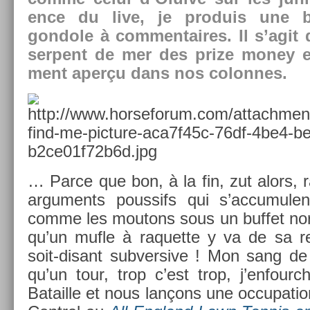
ence du live, je pro­duis une ba
gondole à com­men­taires. Il s’agit
ser­pent de mer des prize money 
ment aperçu dans nos col­on­nes.
… Parce que bon, à la fin, zut alors, r
ar­gu­ments pous­sifs qui s’ac­cumule
comme les moutons sous un buf­fet nor
qu’un mufle à raquet­te y va de sa re
soit-disant sub­ver­sive ! Mon sang de s
qu’un tour, trop c’est trop, j’en­fou
Batail­le et nous lançons une oc­cupa­ti