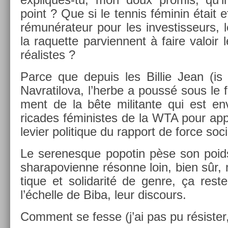
point ? Que si le ten­nis féminin était e
rémunérateur pour les in­ves­tisseurs, l
la raquet­te par­vien­nent à faire valoir l
réalis­tes ?
Parce que de­puis les Bi­llie Jean (is
Nav­ratilova, l’herbe a poussé sous le fi
ment de la bête militan­te qui est en
ricades féminis­tes de la WTA pour ap­p
levier politique du rap­port de force soci­
Le serenes­que popotin pèse son poids,
sharapovien­ne résonne loin, bien sûr, 
tique et sol­idarité de genre, ça rest
l’échel­le de Biba, leur dis­cours.
Com­ment se fesse (j’ai pas pu résist­e