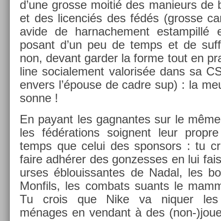
d’une gros­se moitié des man­ieurs de b
et des li­cen­ciés des fédés (gros­se c
avide de har­nache­ment es­tampillé
posant d’un peu de temps et de suf­
non, de­vant gard­er la forme tout en pra
line sociale­ment valoris­ée dans sa CS
en­v­ers l’épouse de cadre sup) : la meu
son­ne !
En payant les gag­nantes sur le même 
les fédéra­tions soig­nent leur pro­p
temps que celui des spon­sors : tu c
faire adhérer des gon­zesses en lui faisa
ur­ses éblouis­santes de Nadal, les b
Mon­fils, les com­bats suants le mam­
Tu crois que Nike va niqu­er les po
ménages en ven­dant à des (non-)jou