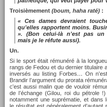
pathétique, qui veut payer pour v
Troisiè­me­ment
(boum, haha raté)
:
« Ces dames de­vraient touch­
qu’elles rap­portent moins. Busi­
». (Bon celui-là n’est pas un c
mais je le réfute aussi).
Un.
Si le sport était rémunéré à la lon­gueu
rangs de Fedou et du de­rni­er titulaire a
in­versés au li­st­ing For­bes… On n’e
Bran­dir l’ar­gu­ment du pro­rata rémunéra
c’est aussi malin que de vouloir rémun
de l’échan­ge (Gilou, roi du pétrole !) 
notam­ment une suprématie, et dans le
le résul­tat est générale­ment d’autant