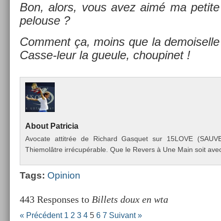
Bon, alors, vous avez aimé ma petite in
pelouse ?
Com­ment ça, moins que la de­moisel­le 
Casse-leur la gueule, choupinet !
About
Pat­ricia
Avocate at­titrée de Ric­hard Gas­quet sur 15LOVE (SAU
Thiemolâtre irrécupérable. Que le Re­v­ers à Une Main soit avec
Tags:
Op­in­ion
443 Responses to
Billets doux en wta
« Précédent
1
2
3
4
5
6
7
Suivant »