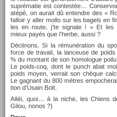
suprématie est con­testée… Con­ser­vo
atépé, on aurait dû en­tendre des « R
fal­loir y aller mollo sur les bagels en fi
les en route, j’te sig­nale ! » Et les 
mieux payés que l’herbe, aussi ?
Déclinons. Si la rémunéra­tion du spo
force de travail, la lan­ceuse de poids 
% du mon­tant de son homologue poilu e
Le poids-coq, dont le punch abat moi
poids moyen, ver­rait son chèque cal­cu
Le gag­nant du 800 mètres em­poc­herait 
tion d’Usain Bolt.
Alléi, quoi… à la niche, les Chiens de
Gilou, nonos ?)