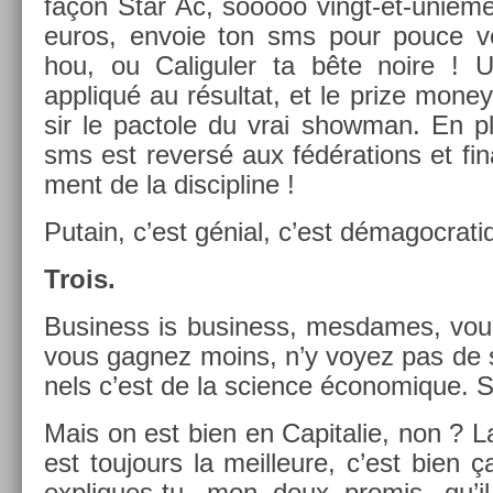
façon Star Ac, sooooo vingt-et-unième
euros, en­voie ton sms pour pouce ve
hou, ou Caligul­er ta bête noire ! Un
appliqué au résul­tat, et le prize money
sir le pac­tole du vrai show­man. En p
sms est re­v­ersé aux fédéra­tions et fin
ment de la dis­cip­line !
Putain, c’est génial, c’est démagoc­rati
Trois.
Busi­ness is busi­ness, mes­dames, vou
vous gag­nez moins, n’y voyez pas de se
nels c’est de la sci­ence écon­omique. S
Mais on est bien en Capitalie, non ? L
est toujours la meil­leure, c’est bien 
expliques-tu, mon doux pro­mis, qu’il n