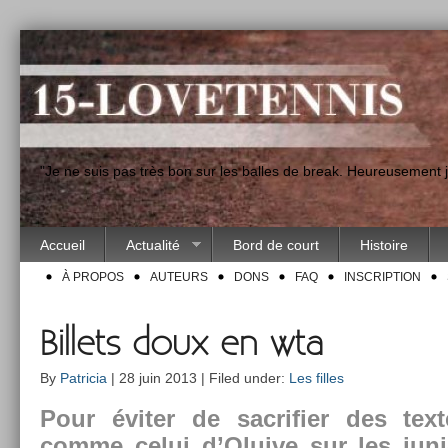
"Je ne suis pas très bon sur les balles de break. Heureusement
Accueil
Actualité
Bord de court
Histoire
À PROPOS
AUTEURS
DONS
FAQ
INSCRIPTION
Billets doux en wta
By
Patricia
| 28 juin 2013 | Filed under:
Les filles
Pour éviter de sac­rifi­er des te
comme celui d’Oluive sur les junior