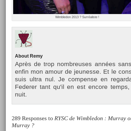
Wimbledon 2013 ? Sur­réalis­te !
About
Remy
Après de trop nombreuses années sans te
enfin mon amour de jeunes­se. Et le con­st
suis ultra nul. Je com­pen­se en re­gar
Feder­er tant qu'il en est en­core temp
nuit.
289 Responses to
RYSC de Wimbledon : Murray o
Murray ?