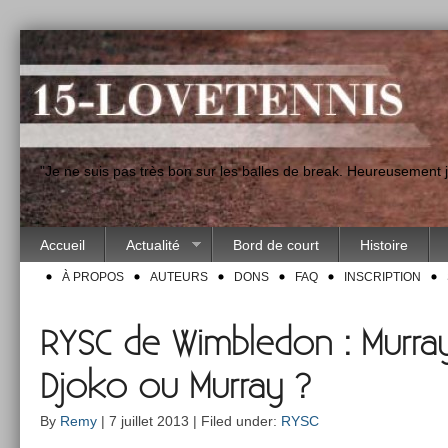
"Je ne suis pas très bon sur les balles de break. Heureusement
Accueil
Actualité
Bord de court
Histoire
À PROPOS
AUTEURS
DONS
FAQ
INSCRIPTION
RYSC de Wimbledon : Murra
Djoko ou Murray ?
By
Remy
| 7 juillet 2013 | Filed under:
RYSC