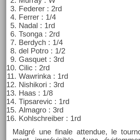
Mur­ray : W
Feder­er : 2rd
Ferr­er : 1/4
Nadal : 1rd
Tson­ga : 2rd
Be­rdych : 1/4
del Potro : 1/2
Gas­quet : 3rd
Cilic : 2rd
Waw­rinka : 1rd
Nis­hikori : 3rd
Haas : 1/8
Tip­sarevic : 1rd
Al­mag­ro : 3rd
Kohlschreib­er : 1rd
Malgré une fin­ale at­tendue, le tour­n