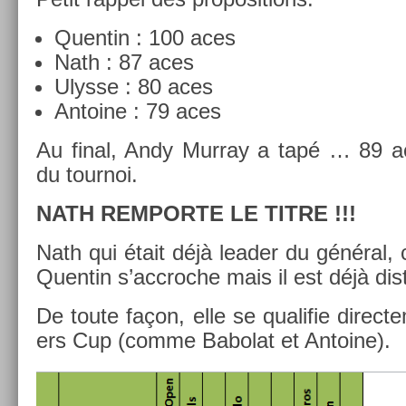
Quen­tin : 100 aces
Nath : 87 aces
Ulys­se : 80 aces
An­toine : 79 aces
Au final, Andy Mur­ray a tapé … 89 ac
du tour­noi.
NATH RE­MPOR­TE LE TITRE !!!
Nath qui était déjà lead­er du général, 
Quen­tin s’accroc­he mais il est déjà dis­
De toute façon, elle se qualifie di­rec­t
ers Cup (comme Babolat et An­toine).