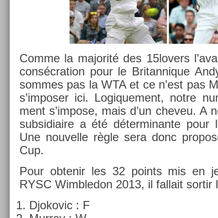
Comme la majorité des 15lovers l’avai
con­sécra­tion pour le Britan­nique An
som­mes pas la WTA et ce n’est pas Mar­
s’im­pos­er ici. Logique­ment, notre n
ment s’im­pose, mais d’un cheveu. A n
sub­sidiaire a été déter­minan­te pour l
Une nouvel­le règle sera donc pro­pos
Cup.
Pour ob­tenir les 32 points mis en je
RYSC Wimbledon 2013, il fal­lait sor­tir l
Djokovic : F