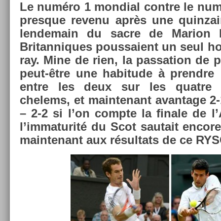
Le numéro 1 mon­di­al con­tre le num
pre­sque re­venu après une quin­za
len­demain du sacre de Mar­ion B
Britan­niques pous­saient un seul 
ray. Mine de rien, la pas­sa­tion de 
peut-être une habitude à pre­ndre : 
entre les deux sur les quat­re d
chelems, et main­tenant avan­tage 2-
– 2-2 si l’on com­pte la fin­ale de l
l’im­maturité du Scot sautait en­cor
main­tenant aux résul­tats de ce R