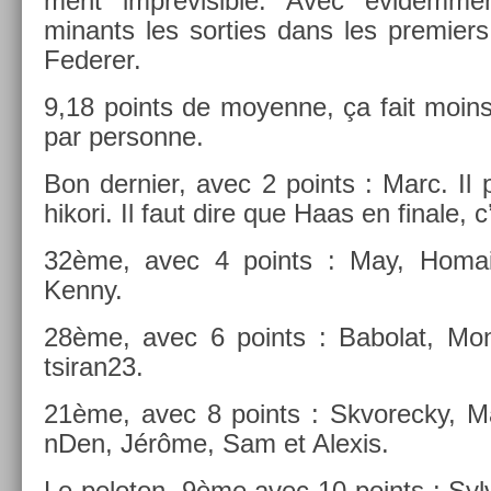
ment im­prévisib­le. Avec évidem­me
minants les sort­ies dans les pre­mi­er
Feder­er.
9,18 points de moyen­ne, ça fait moin
par per­son­ne.
Bon de­rni­er, avec 2 points : Marc. Il p
hikori. Il faut dire que Haas en fin­ale, 
32ème, avec 4 points : May, Homai
Kenny.
28ème, avec 6 points : Babolat, Mon
tsiran23.
21ème, avec 8 points : Skvorec­ky, Ma
nD­en, Jérôme, Sam et Al­exis.
Le peloton, 9ème avec 10 points : Syl­v