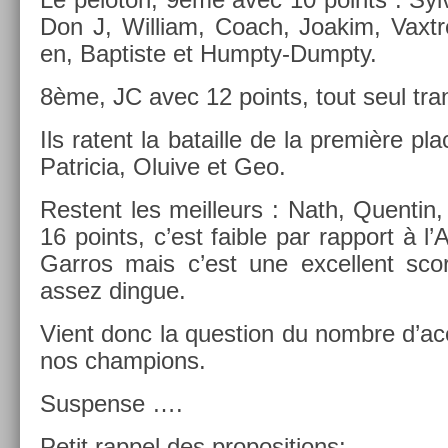
Don J, Wil­liam, Coach, Joakim, Vaxtre,
en, Bap­tiste et Humpty-Dumpty.
8ème, JC avec 12 points, tout seul tran­q
Ils ratent la batail­le de la première pl
Pat­ricia, Oluive et Geo.
Re­stent les meil­leurs : Nath, Quen­tin,
16 points, c’est faib­le par rap­port à l
Garros mais c’est une ex­cel­lent sco
assez di­ngue.
Vient donc la ques­tion du nombre d’ace
nos champ­ions.
Sus­pen­se ….
Petit rap­pel des pro­posi­tions: