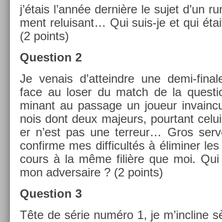
j’étais l’année dernière le sujet d’un ru
ment re­luisant… Qui suis-je et qui éta
(2 points)
Ques­tion 2
Je venais d’at­teindre une demi-fina
face au loser du match de la ques­tio
minant au pas­sage un joueur in­vain­cu
nois dont deux majeurs, pour­tant celu
er n’est pas une ter­reur… Gros ser­
con­fir­me mes dif­ficultés à éli­min­er le
cours à la même filière que moi. Qui s
mon ad­versaire ? (2 points)
Ques­tion 3
Tête de série numéro 1, je m’incline 