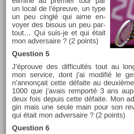
éliminé au pre­mi­er tour par
un local de l’épreuve, un type
un peu cinglé qui aime en­
voy­er des bi­s­ous un peu par­
tout… Qui suis-je et qui était
mon ad­versaire ? (2 points)
Ques­tion 5
J’éprouve des dif­ficultés tout au lo
mon ser­vice, dont j’ai modifié le ge
n’annonçait cette défaite au deuxième
1000 que j’avais re­mporté 3 ans aupa
deux fois de­puis cette défaite. Mon ad
gin mais une seule main pour son re­v­
qui était mon ad­versaire ? (2 points)
Ques­tion 6