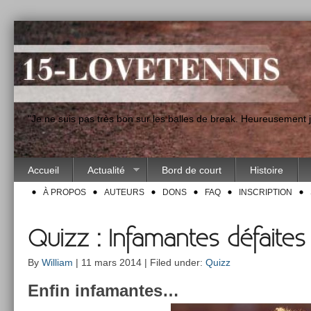
"Je ne suis pas très bon sur les balles de break. Heureusement
Accueil
Actualité
Bord de court
Histoire
À PROPOS
AUTEURS
DONS
FAQ
INSCRIPTION
Quizz : Infamantes défaites
By
William
| 11 mars 2014 | Filed under:
Quizz
Enfin in­faman­tes…