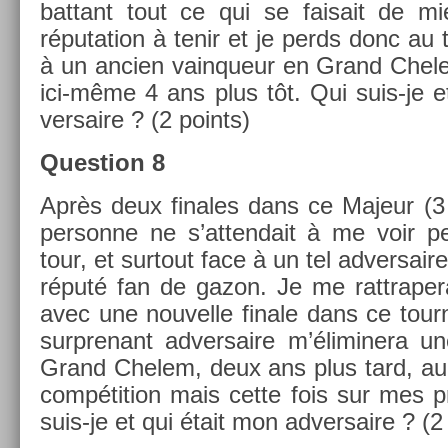
bat­tant tout ce qui se faisait de mi
réputa­tion à tenir et je perds donc au t
à un an­ci­en vain­queur en Grand Chele
ici-même 4 ans plus tôt. Qui suis-je e
versaire ? (2 points)
Ques­tion 8
Après deux fin­ales dans ce Majeur (3 
per­son­ne ne s’at­tendait à me voir 
tour, et sur­tout face à un tel ad­versai
réputé fan de gazon. Je me rattrapera
avec une nouvel­le fin­ale dans ce tou
sur­prenant ad­versaire m’éliminera un
Grand Chelem, deux ans plus tard, a
com­péti­tion mais cette fois sur mes pr
suis-je et qui était mon ad­versaire ? (2