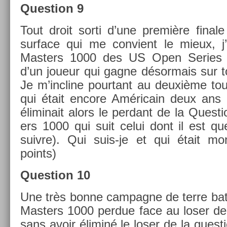
Ques­tion 9
Tout droit sorti d’une première fin­al
sur­face qui me con­vient le mieux, j’a
Mast­ers 1000 des US Open Se­ries a
d’un joueur qui gagne désor­mais sur to
Je m’incline pour­tant au deuxième to
qui était en­core Américain deux ans 
éli­minait alors le per­dant de la Ques­t
ers 1000 qui suit celui dont il est ques
suiv­re). Qui suis-je et qui était mo
points)
Ques­tion 10
Une très bonne cam­pagne de terre bat­
Mast­ers 1000 per­due face au loser de 
sans avoir éliminé le loser de la ques­t