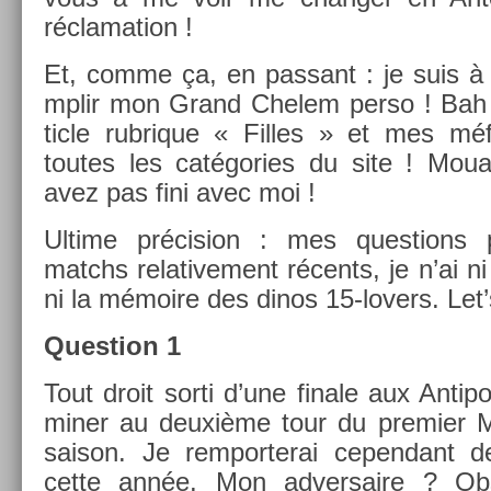
réclama­tion !
Et, comme ça, en pas­sant : je suis à
mplir mon Grand Chelem perso ! Bah o
ticle rub­rique « Fil­les » et mes méfa
toutes les cat­égo­ries du site ! Mo
avez pas fini avec moi !
Ul­time précis­ion : mes ques­tions 
matchs re­lative­ment récents, je n’ai ni
ni la mémoire des dinos 15-lovers. Let’
Ques­tion 1
Tout droit sorti d’une fin­ale aux Anti­p
min­er au deuxième tour du pre­mi­er 
saison. Je re­mpor­terai cepen­dant 
cette année. Mon ad­versaire ? Ob­