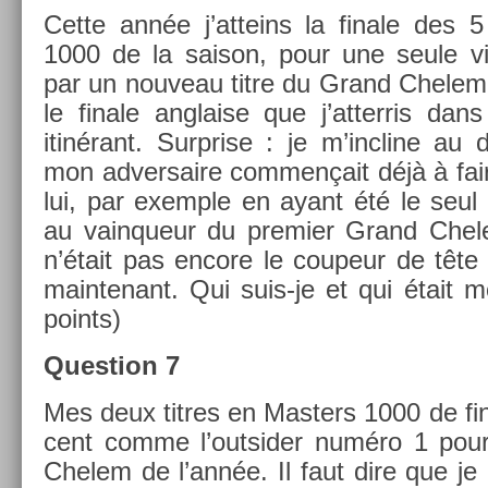
Cette année j’at­teins la fin­ale des 5
1000 de la saison, pour une seule vic
par un nouveau titre du Grand Chelem 
le fin­ale an­gla­ise que j’at­terris d
itinérant. Sur­pr­ise : je m’incline au
mon ad­versaire com­men­çait déjà à fai
lui, par ex­em­ple en ayant été le seul
au vain­queur du pre­mi­er Grand Chel
n’était pas en­core le co­upeur de tête r
main­tenant. Qui suis-je et qui était m
points)
Ques­tion 7
Mes deux tit­res en Mast­ers 1000 de fi
cent comme l’out­sid­er numéro 1 pour
Chelem de l’année. Il faut dire que je 