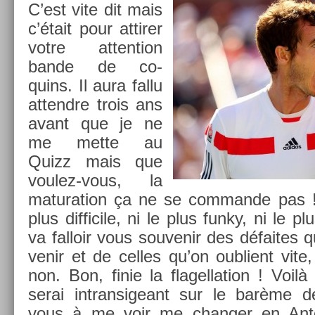
C’est vite dit mais
c’était pour at­tir­er
votre at­ten­tion
bande de co­
quins. Il aura fallu
at­tendre trois ans
avant que je ne
me mette au
Quizz mais que
voulez-vous, la
matura­tion ça ne se com­man­de pas 
plus dif­ficile, ni le plus funky, ni le p
va fal­loir vous souvenir des défaites 
venir et de cel­les qu’on oub­lient vite,
non. Bon, finie la flagel­la­tion ! Voi
serai in­tran­sigeant sur le barème d
vous à me voir me chang­er en An­t