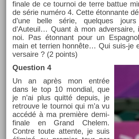
finale de ce tour­noi de terre bat­tue mi
de série numéro 4. Cette éton­nante défa
d’une belle série, quel­ques jour
d’Auteuil… Quant à mon ad­versaire, il 
noi. Pas éton­nant pour un Es­pagnol
main et ter­ri­en honnête… Qui suis-je 
versaire ? (2 points)
Ques­tion 4
Un an après mon entrée
dans le top 10 mon­di­al, que
je n’ai plus quitté de­puis, je
retro­uve le tour­noi qui m’a vu
accédé à ma première demi-
finale en Grand Chelem.
Con­tre toute at­tente, je suis