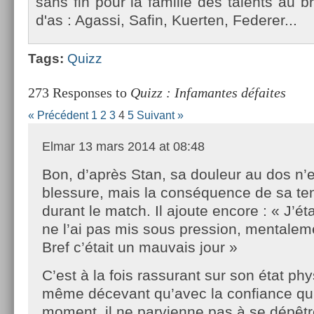
sans fin pour la famil­le des talents au b
d'as : Agas­si, Safin, Kuert­en, Feder­er...
Tags:
Quizz
273 Responses to
Quizz : Infamantes défaites
« Précédent
1
2
3
4
5
Suivant »
Elmar
13 mars 2014 at 08:48
Bon, d’après Stan, sa douleur au dos n’
blessure, mais la conséquence de sa te
durant le match. Il ajoute encore : « J’éta
ne l’ai pas mis sous pression, mentalemen
Bref c’était un mauvais jour »
C’est à la fois rassurant sur son état ph
même décevant qu’avec la confiance qu’
moment, il ne parvienne pas à se dépêtr