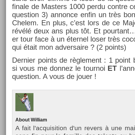
fin­ale de Mast­ers 1000 perdu con­tre 
ques­tion 3) an­non­ce enfin un très bo
Chelem. En plus, c’est lors de ce Maj
révélé deux ans plus tôt. Et pour­tant…
er tour face à un éter­nel loser très co­c
qui était mon ad­versaire ? (2 points)
De­rni­er points de règle­ment : 1 point
si vous me don­nez le tour­noi
ET
l’ann
ques­tion. A vous de jouer !
About
Wil­liam
A fait l'ac­quisi­tion d'un re­v­ers à une m