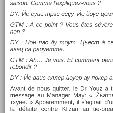
saison. Comme l’expliquez-vous ?
DY: Йе суис трэс дёçу. Йе йоуе цом
GTM : A ce point ? Vous êtes sévèr
non ?
DY : Нон пас ду тоут. Цьест à с
авец са раqуетте.
GTM : Ah… Je vois. Et com­ment pens
re­bon­dir ?
DY : Йе ваис аллер йоуер ау покер 
Avant de nous quitt­er, le Dr Youz a t
mes­sage au Man­ag­er May: « Йьат
тхуне. » Ap­parem­ment, il s’agirait d’un
la défaite con­tre Klizan au tie-br