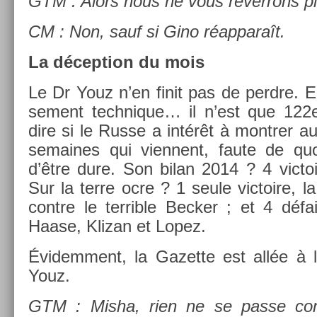
GTM : Alors nous ne vous re­ver­rons pl
CM : Non, sauf si Gino réap­paraît.
La décep­tion du mois
Le Dr Youz n’en finit pas de per­dre. E
se­ment tech­nique… il n’est que 122
dire si le Russe a intérêt à montr­er a
semaines qui vien­nent, faute de quoi
d’être dure. Son bilan 2014 ? 4 vic­toi
Sur la terre ocre ? 1 seule vic­toire, 
con­tre le ter­rible Be­ck­er ; et 4 défa
Haase, Klizan et Lopez.
Évidem­ment, la Gazet­te est allée à 
Youz.
GTM : Misha, rien ne se passe co