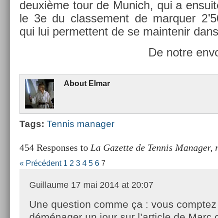
deuxième tour de Munich, qui a en­suite 
le 3e du clas­se­ment de mar­qu­er 2’
qui lui per­met­tent de se main­tenir dans
De notre envo
About
Elmar
Tags:
Ten­nis man­ag­er
454 Responses to
La Gazette de Tennis Manager, 
« Précédent
1
2
3
4
5
6
7
Guillaume
17 mai 2014 at 20:07
Une question comme ça : vous comptez
déménager un jour sur l’article de Marc