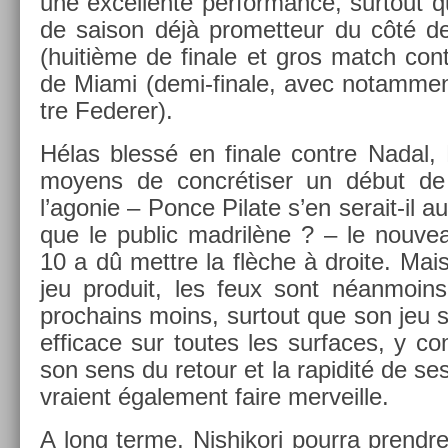
une ex­cel­lente per­for­mance, sur­tout 
de saison déjà pro­met­teur du côté d
(huitième de fin­ale et gros match con­
de Miami (demi-finale, avec notam­ment
tre Feder­er).
Hélas blessé en fin­ale con­tre Nadal,
moyens de concrétiser un début d
l’agonie – Ponce Pilate s’en serait-il a
que le pub­lic mad­rilène ? – le nouv
10 a dû mettre la flèche à droite. Mai
jeu pro­duit, les feux sont néan­moin
pro­chains moins, sur­tout que son jeu 
ef­ficace sur toutes les sur­faces, y c
son sens du re­tour et la rapidité de s
vraient égale­ment faire mer­veil­le.
A long terme, Nis­hikori pour­ra pre­nd