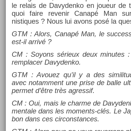
le re­lais de Davyden­ko en joueur de t
quoi faire re­venir Canapé Man su
nistiques ? Nous lui avons posé la ques
GTM : Alors, Canapé Man, le suc­ces­
est-il arrivé ?
CM : Soyons sérieux deux minutes : 
re­mplac­er Davyden­ko.
GTM : Avouez qu’il y a des similitu
avec notam­ment une prise de balle ult
per­met d’être très ag­ressif.
CM : Oui, mais le char­me de Davyden­ko,
men­tale dans les moments-clés. Le Ja
bon dans ces cir­constan­ces.