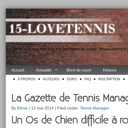
"Je ne suis pas très bon sur les balles de break. Heureusement
Accueil
Actualité
Bord de court
Histoire
À PROPOS
AUTEURS
DONS
FAQ
INSCRIPTION
La Gazette de Tennis Manag
By
Elmar
| 12 mai 2014 | Filed under:
Tennis Manager
Un Os de Chien dif­ficile à ro