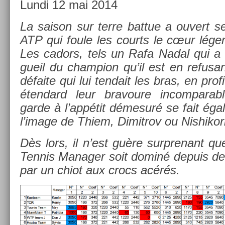
Lundi 12 mai 2014
La saison sur terre bat­tue a ouvert ses
ATP qui foule les co­urts le cœur léger
Les cadors, tels un Rafa Nadal qui a 
gueil du champ­ion qu’il est en re­fusa
défaite qui lui ten­dait les bras, en pro­f
éten­dard leur bravoure in­com­par­a
garde à l’appétit démesuré se fait égal
l’image de Thiem, Di­mit­rov ou Nis­hikor
Dès lors, il n’est guère sur­prenant qu
Ten­nis Man­ag­er soit dominé de­puis d
par un chiot aux crocs acérés.