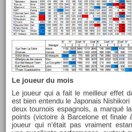
Le joueur du mois
Le joueur qui a fait le meil­leur effet
est bien en­ten­du le Japonais Nis­hikori
deux tour­nois es­pagnols, a marqué la
points (vic­toire à Bar­celone et fin­ale
joueur qui n’était pas vrai­ment es­tampi