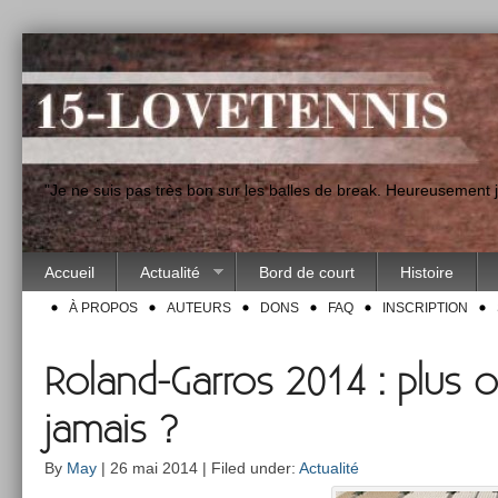
"Je ne suis pas très bon sur les balles de break. Heureusement
Accueil
Actualité
Bord de court
Histoire
À PROPOS
AUTEURS
DONS
FAQ
INSCRIPTION
Roland-Garros 2014 : plus 
jamais ?
By
May
| 26 mai 2014 | Filed under:
Actualité