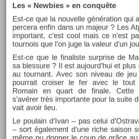
Les « Newb­ies » en conquête
Est-ce que la nouvel­le généra­tion qui
per­cera enfin dans un majeur ? Les At
im­por­tant, c’est cool mais ce n’est 
tour­nois que l’on juge la valeur d’un joue
Est-ce que le fin­alis­te sur­pr­ise de M
sa bles­sure ? Il est aujourd’hui et plus
au tour­nant. Avec son niveau de jeu af
pour­rait crois­er le fer avec le tout 
Romain en quart de fin­ale. Cette re
s’avérer très im­por­tante pour la suite du
vait avoir lieu.
Le poulain d’Ivan – pas celui d’Ostra
– sort égale­ment d’une riche saison su
même pu donn­er le coup de grâce au f