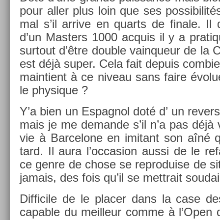
pour aller plus loin que ses pos­sibilit
mal s’il ar­rive en quarts de fin­ale. Il
d’un Mast­ers 1000 ac­quis il y a prati
sur­tout d’être doub­le vain­queur de la
est déjà super. Cela fait de­puis com­bi­
main­tient à ce niveau sans faire évolu
le physique ?
Y’a bien un Es­pagnol doté d’ un re­v­e
mais je me de­man­de s’il n’a pas déjà 
vie à Bar­celone en im­itant son aîné q
tard. Il aura l’oc­cas­ion aussi de le re
ce genre de chose se re­produ­ise de si
jamais, des fois qu’il se mettrait soudai
Dif­ficile de le plac­er dans la case de
cap­able du meil­leur comme à l’Open d’