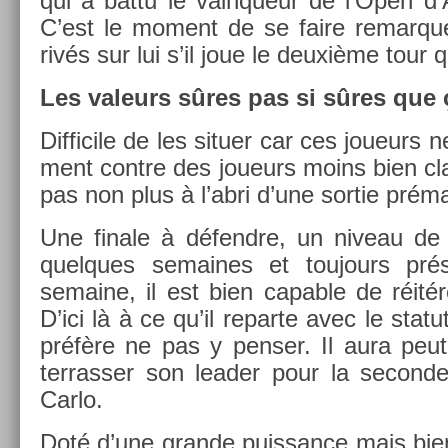
qui a battu le vain­queur de l’Open d’A
C’est le mo­ment de se faire re­mar­qu­
rivés sur lui s’il joue le deuxième tour q
Les valeurs sûres pas si sûres que 
Dif­ficile de les situ­er car ces joueurs 
ment con­tre des joueurs moins bien c
pas non plus à l’abri d’une sor­tie prém
Une fin­ale à défendre, un niveau de 
quel­ques semaines et toujours pr
semaine, il est bien cap­able de réitér
D’ici là à ce qu’il re­par­te avec le sta
préfère ne pas y pens­er. Il aura peut-
ter­rass­er son lead­er pour la secon­
Carlo.
Doté d’une gran­de puis­sance mais bien