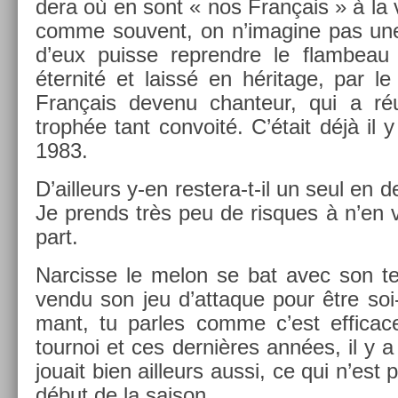
dera où en sont « nos Français » à la vei
comme souvent, on n’imagine pas une
d’eux puis­se re­prendre le flam­beau
éter­nité et laissé en héritage, par le 
Français de­venu chan­teur, qui a réu
trophée tant con­voité. C’était déjà il y
1983.
D’ail­leurs y-en restera-t-il un seul e
Je pre­nds très peu de ris­ques à n’en
part.
Nar­cisse le melon se bat avec son ten­
vendu son jeu d’at­taque pour être soi-
mant, tu par­les comme c’est ef­ficac
tour­noi et ces dernières années, il y a 
jouait bien ail­leurs aussi, ce qui n’est 
début de la saison.