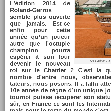
L’édi­tion 2014 de
Roland-Garros
semble plus ouver­te
que jamais. Est-ce
enfin pour cette
année qu’un joueur
autre que l’oc­tu­ple
champ­ion pour­ra
espérer à son tour
Qui soulèvera la
de­venir le nouveau
roi sur le Chat­ri­er ? C’est la 
nombre d’entre nous, ob­ser­vat
tateurs, nous posons. Il a fallu at­t
10e année de règne d’un uni­que jo
tour­noi puis­se récupérer son stat
sûr, en Fran­ce ce sont les In­ter­na
mais pour le reste du monde c’est