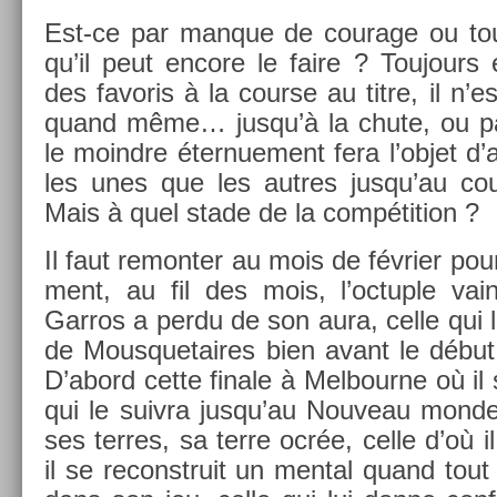
Est-ce par man­que de co­urage ou t
qu’il peut en­core le faire ? Toujours e
des favoris à la co­ur­se au titre, il n’
quand même… jusqu’à la chute, ou pa
le moindre éter­nue­ment fera l’objet d’a
les unes que les aut­res jusqu’au coup
Mais à quel stade de la com­péti­tion ?
Il faut re­mont­er au mois de février p
ment, au fil des mois, l’oc­tu­ple va
Garros a perdu de son aura, celle qui l
de Mous­quetaires bien avant le début d
D’abord cette fin­ale à Mel­bour­ne où il
qui le suiv­ra jusqu’au Nouveau mond
ses ter­res, sa terre ocrée, celle d’où i
il se re­construit un ment­al quand tou