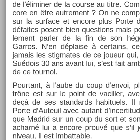
de l’élimin­er de la co­ur­se au titre. Com
core en être aut­re­ment ? On ne com­
sur la sur­face et en­core plus Porte d
défaites posent bien ques­tions mais pe
le­ment parl­er de la fin de son hé
Garros. N’en dépla­ise à cer­tains, ce 
jamais les stig­mates de ce joueur qu
Suédois 30 ans avant lui, s’est fait a
de ce tour­noi.
Pour­tant, à l’aube du coup d’envoi, 
trône est sur le point de vacill­er, av
deçà de ses stan­dards habituels. Il 
Porte d’Auteuil avec autant d’in­certitud
que Mad­rid sur un coup du sort et son 
ac­harné lui a en­core prouvé que s’il 
niveau, il est im­batt­able.