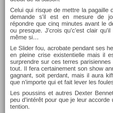
Celui qui ris­que de mettre la pagail­l
de­man­de s’il est en mesure de jo
répondre que cinq minutes avant le 
ou pre­sque. J’crois qu’c’est clair qu’il
même si…
Le Slid­er fou, ac­robate pen­dant ses h
en pleine crise ex­is­tentiel­le mais il 
sur­prendre sur ces ter­res parisien­nes
tout. Il fera cer­taine­ment son show an­n
gag­nant, soit per­dant, mais il aura k
que n’im­porte qui et fait lever les foule
Les pous­sins et aut­res De­xt­er Be­nne
peu d’intérêt pour que je leur ac­corde
ten­tion.