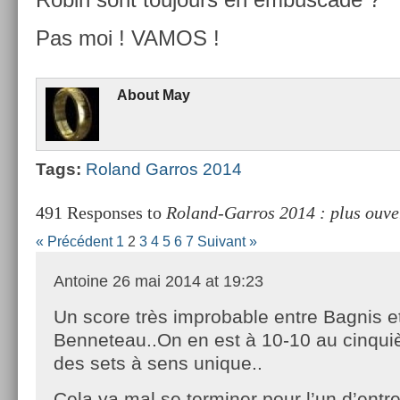
Pas moi ! VAMOS !
About
May
Tags:
Roland Gar­ros 2014
491 Responses to
Roland-Garros 2014 : plus ouve
« Précédent
1
2
3
4
5
6
7
Suivant »
Antoine
26 mai 2014 at 19:23
Un score très improbable entre Bagnis e
Benneteau..On en est à 10-10 au cinqu
des sets à sens unique..
Cela va mal se terminer pour l’un d’entre