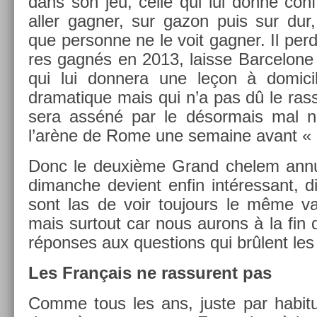
dans son jeu, celle qui lui donne con­f
aller gagn­er, sur gazon puis sur dur,
que per­son­ne ne le voit gagn­er. Il perd
res gagnés en 2013, lais­se Bar­celone
qui lui don­nera une leçon à domicil
dramatique mais qui n’a pas dû le ras­s
sera asséné par le désor­mais mal
l’arène de Rome une semaine avant « 
Donc le deuxième Grand chelem an­nu
di­manche de­vient enfin in­téres­sant, d
sont las de voir toujours le même va
mais sur­tout car nous aurons à la fin 
répon­ses aux ques­tions qui brûlent les
Les Français ne ras­surent pas
Comme tous les ans, juste par habit