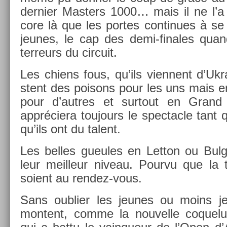
de­rni­er Mast­ers 1000… mais il ne l’a
core là que les por­tes con­tinues à se
jeunes, le cap des demi-finales quand
ter­reurs du cir­cuit.
Les chiens fous, qu’ils vien­nent d’Uk­ra
stent des poisons pour les uns mais e
pour d’aut­res et sur­tout en Gran
appréciera toujours le spec­tacle tant qu
qu’ils ont du talent.
Les be­lles gueules en Let­ton ou Bul­
leur meil­leur niveau. Pour­vu que la 
soient au rendez-vous.
Sans oub­li­er les jeunes ou moins j
mon­tent, comme la nouvel­le co­quel