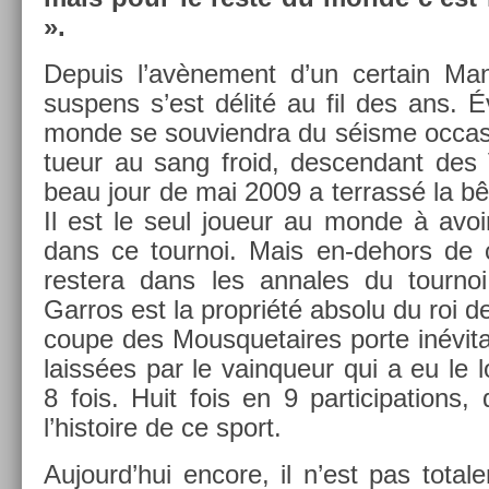
».
De­puis l’avène­ment d’un cer­tain Ma
sus­pens s’est délité au fil des ans. É
monde se souviendra du séisme oc­cas
tueur au sang froid, de­scen­dant des 
beau jour de mai 2009 a ter­rassé la b
Il est le seul joueur au monde à avoir 
dans ce tour­noi. Mais en-dehors de 
re­stera dans les an­nales du tour­noi
Garros est la pro­priété ab­solu du roi de
coupe des Mous­quetaires porte in­évita
laissées par le vain­queur qui a eu le loi
8 fois. Huit fois en 9 par­ticipa­tions
l’his­toire de ce sport.
Aujourd’hui en­core, il n’est pas totale