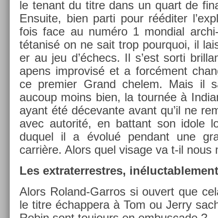
le tenant du titre dans un quart de fin
En­suite, bien parti pour rééditer l’expl
fois face au numéro 1 mon­di­al archi-
tétanisé on ne sait trop pour­quoi, il la
er au jeu d’échecs. Il s’est sorti bril­
apens im­provisé et a forcément chan
ce pre­mi­er Grand chelem. Mais il sa
aucoup moins bien, la tournée à In­di
ayant été décevan­te avant qu’il ne re­
avec auto­rité, en bat­tant son idole l
duquel il a évolué pen­dant une gra
carrière. Alors quel visage va t-il nous 
Les extra­ter­restres, in­éluc­table­men
Alors Roland-Garros si ouvert que ce
le titre échap­pera à Tom ou Jerry sac
Robin sont toujours en em­bus­cade ?