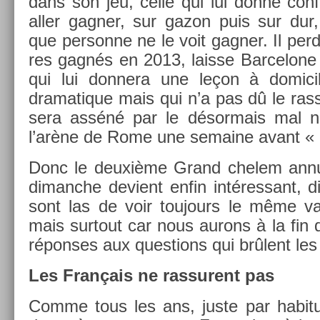
dans son jeu, celle qui lui donne con­f
aller gagn­er, sur gazon puis sur dur,
que per­son­ne ne le voit gagn­er. Il perd
res gagnés en 2013, lais­se Bar­celone
qui lui don­nera une leçon à domicil
dramatique mais qui n’a pas dû le ras­s
sera asséné par le désor­mais mal
l’arène de Rome une semaine avant « 
Donc le deuxième Grand chelem an­nu
di­manche de­vient enfin in­téres­sant, d
sont las de voir toujours le même va
mais sur­tout car nous aurons à la fin 
répon­ses aux ques­tions qui brûlent les
Les Français ne ras­surent pas
Comme tous les ans, juste par habit