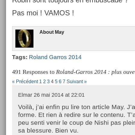
Pas moi ! VAMOS !
About
May
Tags:
Roland Gar­ros 2014
491 Responses to
Roland-Garros 2014 : plus ouve
« Précédent
1
2
3
4
5
6
7
Suivant »
Elmar
26 mai 2014 at 22:01
Voilà, j’ai enfin pu lire ton article May. J
forme. Et rien à redire sur le contenu. T’
peu senti venir le coup de Nishi pas ple
sa blessure. Bien vu.