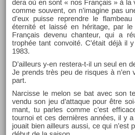
dera où en sont « nos Français » à la vei
comme souvent, on n’imagine pas une
d’eux puis­se re­prendre le flam­beau
éter­nité et laissé en héritage, par le 
Français de­venu chan­teur, qui a réu
trophée tant con­voité. C’était déjà il y
1983.
D’ail­leurs y-en restera-t-il un seul e
Je pre­nds très peu de ris­ques à n’en
part.
Nar­cisse le melon se bat avec son ten­
vendu son jeu d’at­taque pour être soi-
mant, tu par­les comme c’est ef­ficac
tour­noi et ces dernières années, il y a 
jouait bien ail­leurs aussi, ce qui n’est 
début de la saison.