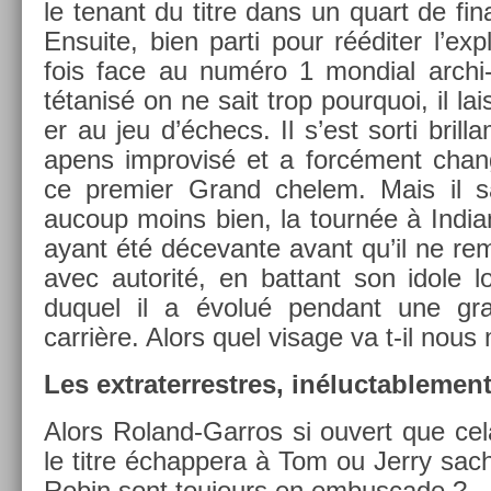
le tenant du titre dans un quart de fin
En­suite, bien parti pour rééditer l’expl
fois face au numéro 1 mon­di­al archi-
tétanisé on ne sait trop pour­quoi, il la
er au jeu d’échecs. Il s’est sorti bril­
apens im­provisé et a forcément chan
ce pre­mi­er Grand chelem. Mais il sa
aucoup moins bien, la tournée à In­di
ayant été décevan­te avant qu’il ne re­
avec auto­rité, en bat­tant son idole l
duquel il a évolué pen­dant une gra
carrière. Alors quel visage va t-il nous 
Les extra­ter­restres, in­éluc­table­men
Alors Roland-Garros si ouvert que ce
le titre échap­pera à Tom ou Jerry sac
Robin sont toujours en em­bus­cade ?