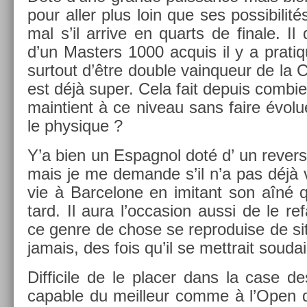
pour aller plus loin que ses pos­sibilit
mal s’il ar­rive en quarts de fin­ale. Il
d’un Mast­ers 1000 ac­quis il y a prati
sur­tout d’être doub­le vain­queur de la
est déjà super. Cela fait de­puis com­bi­
main­tient à ce niveau sans faire évolu
le physique ?
Y’a bien un Es­pagnol doté d’ un re­v­e
mais je me de­man­de s’il n’a pas déjà 
vie à Bar­celone en im­itant son aîné q
tard. Il aura l’oc­cas­ion aussi de le re
ce genre de chose se re­produ­ise de si
jamais, des fois qu’il se mettrait soudai
Dif­ficile de le plac­er dans la case de
cap­able du meil­leur comme à l’Open d’