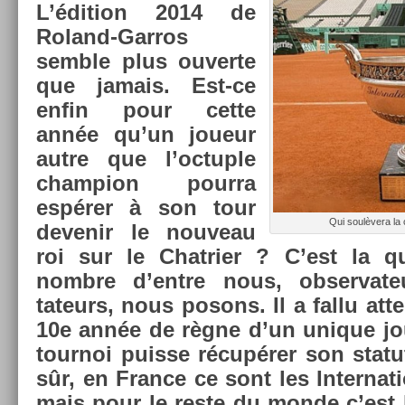
L’édi­tion 2014 de
Roland-Garros
semble plus ouver­te
que jamais. Est-ce
enfin pour cette
année qu’un joueur
autre que l’oc­tu­ple
champ­ion pour­ra
espérer à son tour
Qui soulèvera la
de­venir le nouveau
roi sur le Chat­ri­er ? C’est la 
nombre d’entre nous, ob­ser­vat
tateurs, nous posons. Il a fallu at­t
10e année de règne d’un uni­que jo
tour­noi puis­se récupérer son stat
sûr, en Fran­ce ce sont les In­ter­na
mais pour le reste du monde c’est