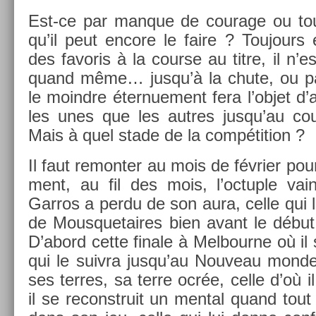
Est-ce par man­que de co­urage ou t
qu’il peut en­core le faire ? Toujours e
des favoris à la co­ur­se au titre, il n’
quand même… jusqu’à la chute, ou pa
le moindre éter­nue­ment fera l’objet d’a
les unes que les aut­res jusqu’au coup
Mais à quel stade de la com­péti­tion ?
Il faut re­mont­er au mois de février p
ment, au fil des mois, l’oc­tu­ple va
Garros a perdu de son aura, celle qui l
de Mous­quetaires bien avant le début d
D’abord cette fin­ale à Mel­bour­ne où il
qui le suiv­ra jusqu’au Nouveau mond
ses ter­res, sa terre ocrée, celle d’où i
il se re­construit un ment­al quand tou