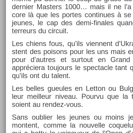
de­rni­er Mast­ers 1000… mais il ne l’a
core là que les por­tes con­tinues à se
jeunes, le cap des demi-finales quand
ter­reurs du cir­cuit.
Les chiens fous, qu’ils vien­nent d’Uk­ra
stent des poisons pour les uns mais e
pour d’aut­res et sur­tout en Gran
appréciera toujours le spec­tacle tant qu
qu’ils ont du talent.
Les be­lles gueules en Let­ton ou Bul­
leur meil­leur niveau. Pour­vu que la 
soient au rendez-vous.
Sans oub­li­er les jeunes ou moins j
mon­tent, comme la nouvel­le co­quel