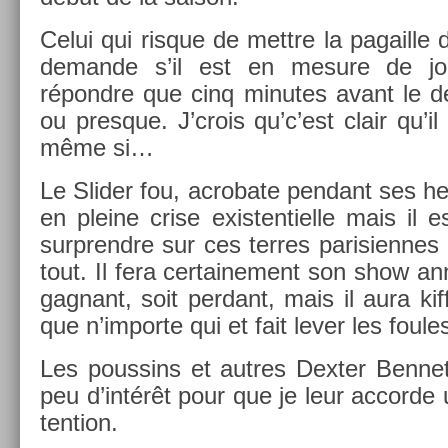
Celui qui ris­que de mettre la pagail­l
de­man­de s’il est en mesure de jo
répondre que cinq minutes avant le 
ou pre­sque. J’crois qu’c’est clair qu’il
même si…
Le Slid­er fou, ac­robate pen­dant ses h
en pleine crise ex­is­tentiel­le mais il 
sur­prendre sur ces ter­res parisien­nes
tout. Il fera cer­taine­ment son show an­n
gag­nant, soit per­dant, mais il aura k
que n’im­porte qui et fait lever les foule
Les pous­sins et aut­res De­xt­er Be­nne
peu d’intérêt pour que je leur ac­corde
ten­tion.