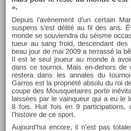
».
De­puis l’avène­ment d’un cer­tain Ma
sus­pens s’est délité au fil des ans. É
monde se souviendra du séisme oc­cas
tueur au sang froid, de­scen­dant des 
beau jour de mai 2009 a ter­rassé la b
Il est le seul joueur au monde à avoir 
dans ce tour­noi. Mais en-dehors de 
re­stera dans les an­nales du tour­noi
Garros est la pro­priété ab­solu du roi de
coupe des Mous­quetaires porte in­évita
laissées par le vain­queur qui a eu le loi
8 fois. Huit fois en 9 par­ticipa­tions
l’his­toire de ce sport.
Aujourd’hui en­core, il n’est pas totale