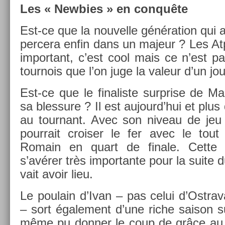
Les « Newb­ies » en conquête
Est-ce que la nouvel­le généra­tion qui
per­cera enfin dans un majeur ? Les At
im­por­tant, c’est cool mais ce n’est 
tour­nois que l’on juge la valeur d’un joue
Est-ce que le fin­alis­te sur­pr­ise de M
sa bles­sure ? Il est aujourd’hui et plus
au tour­nant. Avec son niveau de jeu af
pour­rait crois­er le fer avec le tout 
Romain en quart de fin­ale. Cette re
s’avérer très im­por­tante pour la suite du
vait avoir lieu.
Le poulain d’Ivan – pas celui d’Ostra
– sort égale­ment d’une riche saison su
même pu donn­er le coup de grâce au f