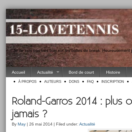
"Je ne suis pas très bon sur les balles de break. Heureusement
Accueil
Actualité
Bord de court
Histoire
À PROPOS
AUTEURS
DONS
FAQ
INSCRIPTION
Roland-Garros 2014 : plus 
jamais ?
By
May
| 26 mai 2014 | Filed under:
Actualité