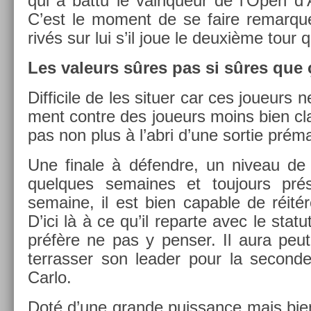
qui a battu le vain­queur de l’Open d’A
C’est le mo­ment de se faire re­mar­qu­
rivés sur lui s’il joue le deuxième tour q
Les valeurs sûres pas si sûres que 
Dif­ficile de les situ­er car ces joueurs 
ment con­tre des joueurs moins bien c
pas non plus à l’abri d’une sor­tie prém
Une fin­ale à défendre, un niveau de 
quel­ques semaines et toujours pr
semaine, il est bien cap­able de réitér
D’ici là à ce qu’il re­par­te avec le sta
préfère ne pas y pens­er. Il aura peut-
ter­rass­er son lead­er pour la secon­
Carlo.
Doté d’une gran­de puis­sance mais bien