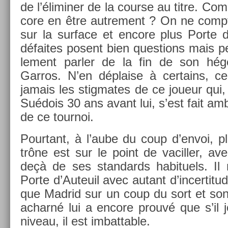
de l’élimin­er de la co­ur­se au titre. Com
core en être aut­re­ment ? On ne com­
sur la sur­face et en­core plus Porte d
défaites posent bien ques­tions mais pe
le­ment parl­er de la fin de son hé
Garros. N’en dépla­ise à cer­tains, ce 
jamais les stig­mates de ce joueur qu
Suédois 30 ans avant lui, s’est fait a
de ce tour­noi.
Pour­tant, à l’aube du coup d’envoi, 
trône est sur le point de vacill­er, av
deçà de ses stan­dards habituels. Il 
Porte d’Auteuil avec autant d’in­certitud
que Mad­rid sur un coup du sort et son 
ac­harné lui a en­core prouvé que s’il 
niveau, il est im­batt­able.