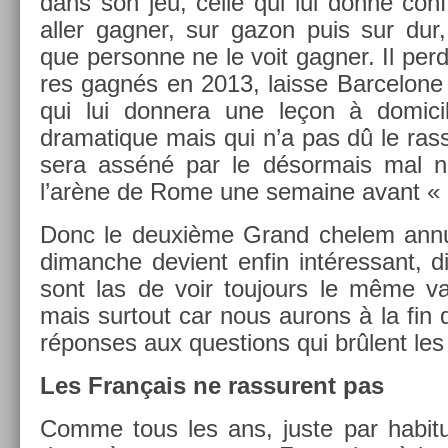
dans son jeu, celle qui lui donne con­f
aller gagn­er, sur gazon puis sur dur,
que per­son­ne ne le voit gagn­er. Il perd
res gagnés en 2013, lais­se Bar­celone
qui lui don­nera une leçon à domicil
dramatique mais qui n’a pas dû le ras­s
sera asséné par le désor­mais mal
l’arène de Rome une semaine avant « 
Donc le deuxième Grand chelem an­nu
di­manche de­vient enfin in­téres­sant, d
sont las de voir toujours le même va
mais sur­tout car nous aurons à la fin 
répon­ses aux ques­tions qui brûlent les
Les Français ne ras­surent pas
Comme tous les ans, juste par habit