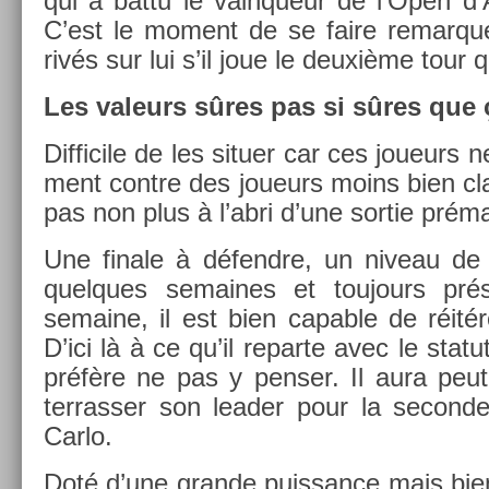
qui a battu le vain­queur de l’Open d’A
C’est le mo­ment de se faire re­mar­qu­
rivés sur lui s’il joue le deuxième tour q
Les valeurs sûres pas si sûres que 
Dif­ficile de les situ­er car ces joueurs 
ment con­tre des joueurs moins bien c
pas non plus à l’abri d’une sor­tie prém
Une fin­ale à défendre, un niveau de 
quel­ques semaines et toujours pr
semaine, il est bien cap­able de réitér
D’ici là à ce qu’il re­par­te avec le sta
préfère ne pas y pens­er. Il aura peut-
ter­rass­er son lead­er pour la secon­
Carlo.
Doté d’une gran­de puis­sance mais bien