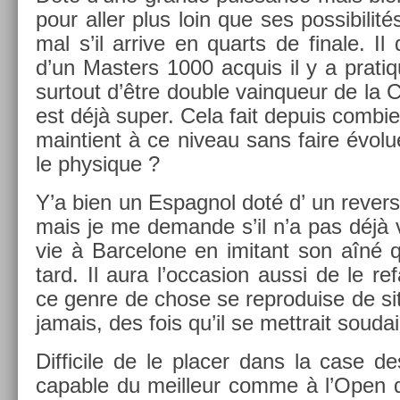
pour aller plus loin que ses pos­sibilit
mal s’il ar­rive en quarts de fin­ale. Il
d’un Mast­ers 1000 ac­quis il y a prati
sur­tout d’être doub­le vain­queur de la
est déjà super. Cela fait de­puis com­bi­
main­tient à ce niveau sans faire évolu
le physique ?
Y’a bien un Es­pagnol doté d’ un re­v­e
mais je me de­man­de s’il n’a pas déjà 
vie à Bar­celone en im­itant son aîné q
tard. Il aura l’oc­cas­ion aussi de le re
ce genre de chose se re­produ­ise de si
jamais, des fois qu’il se mettrait soudai
Dif­ficile de le plac­er dans la case de
cap­able du meil­leur comme à l’Open d’