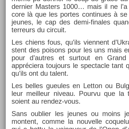
de­rni­er Mast­ers 1000… mais il ne l’a
core là que les por­tes con­tinues à se
jeunes, le cap des demi-finales quand
ter­reurs du cir­cuit.
Les chiens fous, qu’ils vien­nent d’Uk­ra
stent des poisons pour les uns mais e
pour d’aut­res et sur­tout en Gran
appréciera toujours le spec­tacle tant qu
qu’ils ont du talent.
Les be­lles gueules en Let­ton ou Bul­
leur meil­leur niveau. Pour­vu que la 
soient au rendez-vous.
Sans oub­li­er les jeunes ou moins j
mon­tent, comme la nouvel­le co­quel