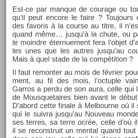
Est-ce par man­que de co­urage ou t
qu’il peut en­core le faire ? Toujours e
des favoris à la co­ur­se au titre, il n’
quand même… jusqu’à la chute, ou pa
le moindre éter­nue­ment fera l’objet d’a
les unes que les aut­res jusqu’au coup
Mais à quel stade de la com­péti­tion ?
Il faut re­mont­er au mois de février p
ment, au fil des mois, l’oc­tu­ple va
Garros a perdu de son aura, celle qui l
de Mous­quetaires bien avant le début d
D’abord cette fin­ale à Mel­bour­ne où il
qui le suiv­ra jusqu’au Nouveau mond
ses ter­res, sa terre ocrée, celle d’où i
il se re­construit un ment­al quand tou