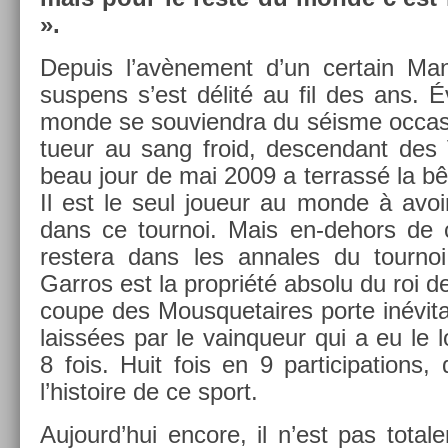
».
De­puis l’avène­ment d’un cer­tain Ma
sus­pens s’est délité au fil des ans. É
monde se souviendra du séisme oc­cas
tueur au sang froid, de­scen­dant des 
beau jour de mai 2009 a ter­rassé la b
Il est le seul joueur au monde à avoir 
dans ce tour­noi. Mais en-dehors de 
re­stera dans les an­nales du tour­noi
Garros est la pro­priété ab­solu du roi de
coupe des Mous­quetaires porte in­évita
laissées par le vain­queur qui a eu le loi
8 fois. Huit fois en 9 par­ticipa­tions
l’his­toire de ce sport.
Aujourd’hui en­core, il n’est pas totale