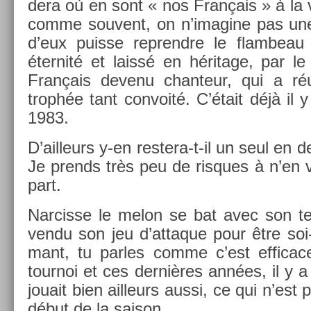
dera où en sont « nos Français » à la vei
comme souvent, on n’imagine pas une
d’eux puis­se re­prendre le flam­beau
éter­nité et laissé en héritage, par le 
Français de­venu chan­teur, qui a réu
trophée tant con­voité. C’était déjà il y
1983.
D’ail­leurs y-en restera-t-il un seul e
Je pre­nds très peu de ris­ques à n’en
part.
Nar­cisse le melon se bat avec son ten­
vendu son jeu d’at­taque pour être soi-
mant, tu par­les comme c’est ef­ficac
tour­noi et ces dernières années, il y a 
jouait bien ail­leurs aussi, ce qui n’est 
début de la saison.