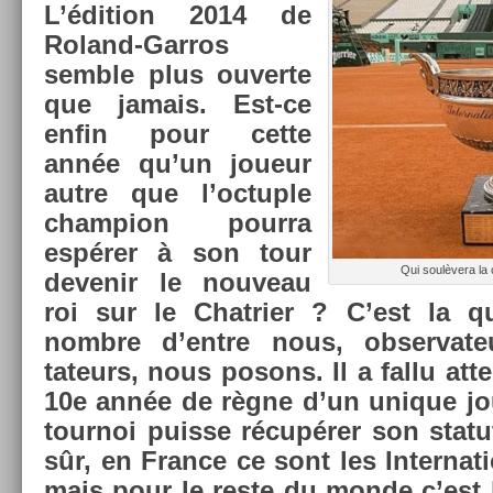
L’édi­tion 2014 de
Roland-Garros
semble plus ouver­te
que jamais. Est-ce
enfin pour cette
année qu’un joueur
autre que l’oc­tu­ple
champ­ion pour­ra
espérer à son tour
Qui soulèvera la
de­venir le nouveau
roi sur le Chat­ri­er ? C’est la 
nombre d’entre nous, ob­ser­vat
tateurs, nous posons. Il a fallu at­t
10e année de règne d’un uni­que jo
tour­noi puis­se récupérer son stat
sûr, en Fran­ce ce sont les In­ter­na
mais pour le reste du monde c’est