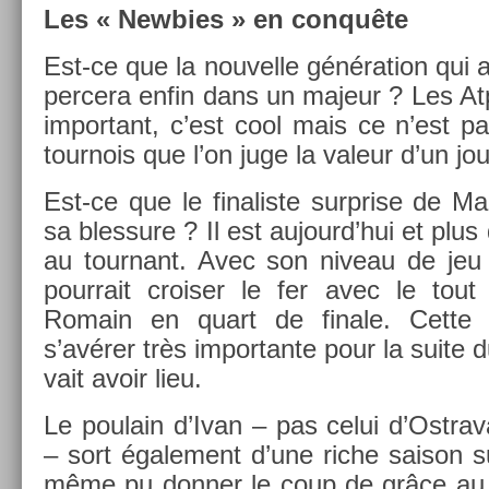
Les « Newb­ies » en conquête
Est-ce que la nouvel­le généra­tion qui
per­cera enfin dans un majeur ? Les At
im­por­tant, c’est cool mais ce n’est 
tour­nois que l’on juge la valeur d’un joue
Est-ce que le fin­alis­te sur­pr­ise de M
sa bles­sure ? Il est aujourd’hui et plus
au tour­nant. Avec son niveau de jeu af
pour­rait crois­er le fer avec le tout 
Romain en quart de fin­ale. Cette re
s’avérer très im­por­tante pour la suite du
vait avoir lieu.
Le poulain d’Ivan – pas celui d’Ostra
– sort égale­ment d’une riche saison su
même pu donn­er le coup de grâce au f