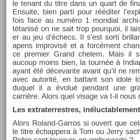
le tenant du titre dans un quart de fin
En­suite, bien parti pour rééditer l’expl
fois face au numéro 1 mon­di­al archi-
tétanisé on ne sait trop pour­quoi, il la
er au jeu d’échecs. Il s’est sorti bril­
apens im­provisé et a forcément chan
ce pre­mi­er Grand chelem. Mais il sa
aucoup moins bien, la tournée à In­di
ayant été décevan­te avant qu’il ne re­
avec auto­rité, en bat­tant son idole l
duquel il a évolué pen­dant une gra
carrière. Alors quel visage va t-il nous 
Les extra­ter­restres, in­éluc­table­men
Alors Roland-Garros si ouvert que ce
le titre échap­pera à Tom ou Jerry sac
Robin sont toujours en em­bus­cade ?