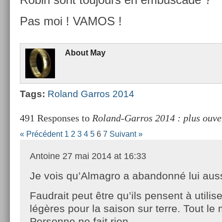
Pas moi ! VAMOS !
About
May
Tags:
Roland Gar­ros 2014
491 Responses to
Roland-Garros 2014 : plus ouve
« Précédent
1
2
3
4
5
6
7
Suivant »
Antoine
27 mai 2014 at 16:33
Je vois qu’Almagro a abandonné lui auss
Faudrait peut être qu’ils pensent à utilis
légères pour la saison sur terre. Tout le 
Personne ne fait rien…