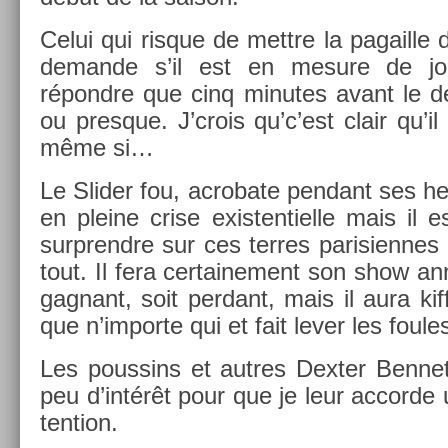
Celui qui ris­que de mettre la pagail­l
de­man­de s’il est en mesure de jo
répondre que cinq minutes avant le 
ou pre­sque. J’crois qu’c’est clair qu’il
même si…
Le Slid­er fou, ac­robate pen­dant ses h
en pleine crise ex­is­tentiel­le mais il 
sur­prendre sur ces ter­res parisien­nes
tout. Il fera cer­taine­ment son show an­n
gag­nant, soit per­dant, mais il aura k
que n’im­porte qui et fait lever les foule
Les pous­sins et aut­res De­xt­er Be­nne
peu d’intérêt pour que je leur ac­corde
ten­tion.