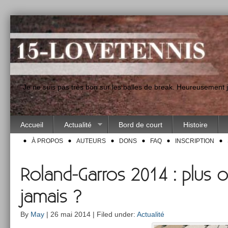
"Je ne suis pas très bon sur les balles de break. Heureusement
Accueil
Actualité
Bord de court
Histoire
À PROPOS
AUTEURS
DONS
FAQ
INSCRIPTION
Roland-Garros 2014 : plus 
jamais ?
By
May
| 26 mai 2014 | Filed under:
Actualité