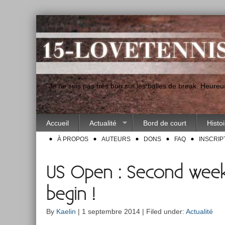
"Je ne suis pas très bon sur les balles de break. Heur
Accueil
Actualité
Bord de court
Histo
À PROPOS
AUTEURS
DONS
FAQ
INSCRIP
US Open : Second week
begin !
By
Kaelin
| 1 septembre 2014 | Filed under:
Actualité