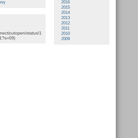
esy
2016
2015
2014
2013
2012
2011
nnecticutopen/status/1
2010
1?s=09)
2009