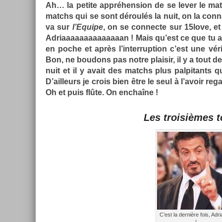
Ah… la petite appréhens­ion de se lever le matin
matchs qui se sont déroulés la nuit, on
la
con­n
va sur
l’Equipe
, on se con­nec­te sur 15love, et
Ad­riaaaaaaaaaaaaaan ! Mais qu’est ce que tu a
en poche et après l’in­terrup­tion c’est une vér
Bon, ne boudons pas notre plaisir, il y a tout d
nuit et il y avait des matchs plus pal­pitants 
D’ail­leurs je crois bien être le seul à l’avoir re­
Oh et puis flûte. On enchaîne !
Les troisiè­mes t
C’est la dernière fois, Ad­r
!