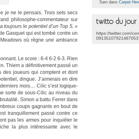
Sam dans
Carpet Her
e je ne le pen­sais. Trois sets secs
rand philosophe-commentateur sur
twitto du jour
 toujours le poten­tiel d’un Top 5. »
é de Gas­quet qui est tombé con­tre un
https://twitter.com/co
09135107921487053
ing Meadows où règne une am­bian­ce
on­nant. Le score : 6-4 6-2 6-3. Rien
 fin. Thiem a définitive­ment passé un
ns des joueurs qui com­ptent et dont
oten­tiel, di­ngue. J’aimerais en dire
de­rni­ers mois… Cilic s’est logique­
ne sorte de sous-Cilic au niveau du
rutalité. Simon a battu Ferr­er dans
nombreux coups gag­nants en bout de
est tran­quil­le­ment passé con­tre ce
ment pas les armes pour inquiéter le
fiche la plus in­téres­sante avec le