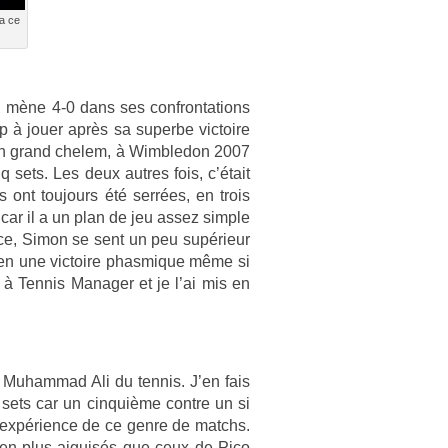
a ce
ui mène 4-0 dans ses con­fron­ta­tions
 à jouer après sa super­be vic­toire
ic en grand chelem, à Wimbledon 2007
 sets. Les deux aut­res fois, c’était
 ont toujours été serrées, en trois
car il a un plan de jeu assez sim­ple
­vice, Simon se sent un peu supérieur
ien une vic­toire phas­mique même si
 Ten­nis Man­ag­er et je l’ai mis en
 Muham­mad Ali du ten­nis. J’en fais
 sets car un cin­quiè­me con­tre un si
 l’expéri­ence de ce genre de matchs.
 bien plus aiguisés que ceux de Pico