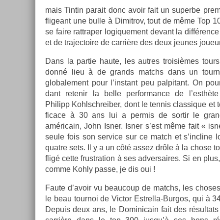
mais Tin­tin para­it donc avoir fait un super­be pre­mi
fligeant une bulle à Di­mit­rov, tout de même Top 1
se faire rattrap­er logique­ment de­vant la différenc
et de trajec­toire de carrière des deux jeunes joueu
Dans la par­tie haute, les aut­res troisiè­mes tour
donné lieu à de grands matchs dans un tour­n
globale­ment pour l’instant peu pal­pitant. On pou
dant re­tenir la belle per­for­mance de l’esthèt
Philipp Kohlschreib­er, dont le ten­nis clas­sique et 
ficace à 30 ans lui a per­mis de sor­tir le gra
américain, John Isner. Isner s’est même fait « isn
seule fois son ser­vice sur ce match et s’incline l
quat­re sets. Il y a un côté assez drôle à la chose to
fligé cette frustra­tion à ses ad­versaires. Si en plu
comme Kohly passe, je dis oui !
Faute d’avoir vu be­aucoup de matchs, les choses qu
le beau tour­noi de Vic­tor Estrella-Burgos, qui à 
De­puis deux ans, le Dominicain fait des résul­tats