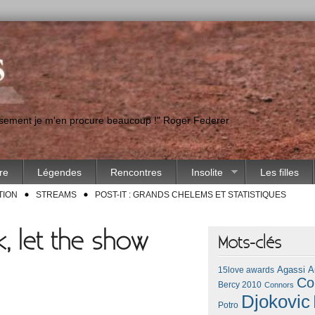
eusement je m'en procure beaucoup !" Roger Federer
ire
Légendes
Rencontres
Insolite
Les filles
TION
STREAMS
POST-IT : GRANDS CHELEMS ET STATISTIQUES
, let the show
Mots-clés
Agassi
A
15love awards
Co
Bercy 2010
Connors
Djokovic
Potro