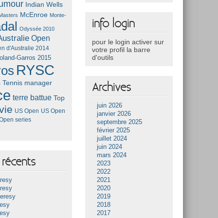
umour
Indian Wells
McEnroe
Masters
Monte-
info login
dal
Odyssée 2010
ustralie
Open
pour le login activer sur
n d'Australie 2014
votre profil la barre
d'outils
oland-Garros 2015
RYSC
ros
s
Tennis manager
Archives
ce
terre battue
Top
juin 2026
vie
US Open
US Open
janvier 2026
Open series
septembre 2025
février 2025
juillet 2024
juin 2024
mars 2024
récents
2023
2022
resy
2021
resy
2020
Heresy
2019
resy
2018
resy
2017