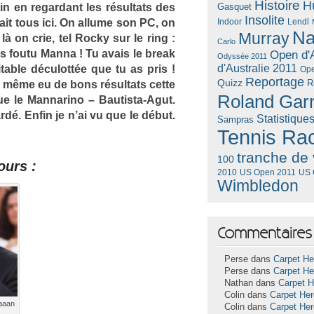
Histoire
H
 en re­gar­dant les résul­tats des
Gasquet
Insolite
ait tous ici. On al­lume son PC, on
Lendl
Indoor
Na
Murray
 là on crie, tel Rocky sur le ring :
Carlo
s foutu Manna ! Tu avais le break
Open d'A
Odyssée 2011
d'Australie 2011
it­able déculottée que tu as pris !
Ope
Reportage
Quizz
R
e même eu de bons résul­tats cette
Roland Gar
que le Man­narino – Bautista-Agut.
gardé. Enfin je n’ai vu que le début.
Statistique
Sampras
Tennis Ra
tranche de 
100
ours :
US Open 2011
US 
2010
Wimbledon
Commentaires 
Perse dans
Carpet He
Perse dans
Carpet He
Nathan dans
Carpet 
Colin dans
Carpet He
iaaan
Colin dans
Carpet He