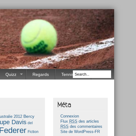
Quizz
Regards
Tennis Race
Méta
Bercy
ustralie 2012
Connexion
upe Davis
Flux
RSS
des articles
del
RSS
des commentaires
Federer
Fiction
Site de WordPress-FR