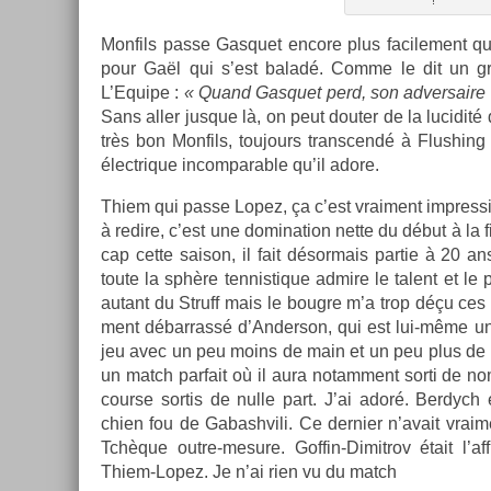
Mon­fils passe Gas­quet en­core plus facile­ment qu
pour Gaël qui s’est baladé. Comme le dit un g
L’Equipe :
« Quand Gas­quet perd, son ad­versaire a
Sans aller jus­que là, on peut dout­er de la lucidit
très bon Mon­fils, toujours trans­cendé à Flush­
électrique in­com­par­able qu’il adore.
Thiem qui passe Lopez, ça c’est vrai­ment im­pres­si
à re­dire, c’est une domina­tion nette du début à la
cap cette saison, il fait désor­mais par­tie à 20 a
toute la sphère ten­nistique ad­mire le talent et le p
autant du Struff mais le boug­re m’a trop déçu ces 
ment débar­rassé d’An­derson, qui est lui-même u
jeu avec un peu moins de main et un peu plus de b
un match par­fait où il aura notam­ment sorti de 
co­ur­se sor­tis de nulle part. J’ai adoré. Be­rdych 
chien fou de Gabashvili. Ce de­rni­er n’avait vrai­
Tchèque outre-mesure. Goffin-Dimitrov était l’af­
Thiem-Lopez. Je n’ai rien vu du match