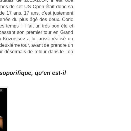
ul­tats de 2013-2014. Il est 80e
­fiches de cet US Open était donc sa
de 17 ans. 17 ans, c’est just­e­ment
 serrée du plus âgé des deux. Coric
ues temps : il fait un très bon été et
 pas­sant son pre­mi­er tour en Grand
y Kuz­netsov a lui aussi réalisé un
 deuxième tour, avant de pre­ndre un
ur désor­mais de re­tour dans le Top
oporifique, qu’en est-il