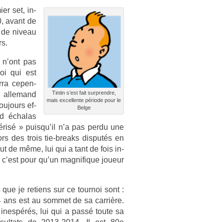
­er set, in­
0, avant de
e de niveau
rs.
s n’ont pas
oi qui est
r­ra cepen­
Tin­tin s’est fait sur­prendre,
e al­lemand
mais ex­cel­lente période pour le
toujours ef­
Belge
nd échalas
érisé » puis­qu’il n’a pas perdu une
ors des trois tie-breaks dis­putés en
ut de même, lui qui a tant de fois in­
s, c’est pour qu’un mag­nifique joueur
e je re­tiens sur ce tour­noi sont :
34 ans est au som­met de sa carrière.
 inespérés, lui qui a passé toute sa