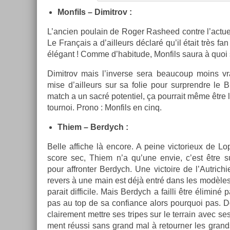
Mon­fils – Di­mit­rov :
L’an­ci­en poulain de Roger Ras­heed con­tre l’ac­tuel
Le Français a d’ail­leurs déclaré qu’il était très fan 
élégant ! Comme d’habitude, Mon­fils saura à quoi 
Di­mit­rov mais l’in­verse sera be­aucoup moins vra
mise d’ail­leurs sur sa folie pour sur­prendre le B
match a un sacré poten­tiel, ça pour­rait même être l
tour­noi. Prono : Mon­fils en cinq.
Thiem – Be­rdych :
Belle af­fiche là en­core. A peine vic­torieux de L
score sec, Thiem n’a qu’une envie, c’est être su
pour affront­er Be­rdych. Une vic­toire de l’Aut­richi
re­v­ers à une main est déjà entré dans les modèle
para­it dif­ficile. Mais Be­rdych a fail­li être élimi
pas au top de sa con­fian­ce alors pour­quoi pas. 
claire­ment mettre ses tri­pes sur le ter­rain avec ses
ment réussi sans grand mal à re­tourn­er les grand