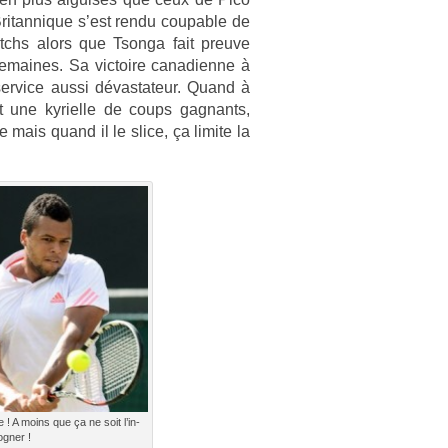
tan­nique s’est rendu co­up­able de
tchs alors que Tson­ga fait pre­uve
semaines. Sa vic­toire canadien­ne à
 ser­vice aussi dévas­tateur. Quand à
nt une kyriel­le de coups gag­nants,
mais quand il le slice, ça li­mite la
 ! A moins que ça ne soit l’in­
­n­er !