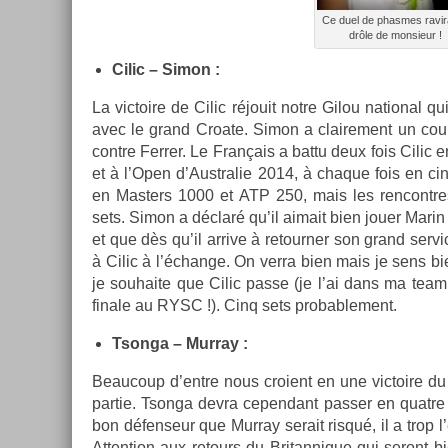
Ce duel de phas­mes ravir
drôle de mon­sieur !
Cilic – Simon :
La vic­toire de Cilic réjouit notre Gilou nation­al q
avec le grand Croate. Simon a claire­ment un coup
con­tre Ferr­er. Le Français a battu deux fois Cil
et à l’Open d’Australie 2014, à chaque fois en cinq
en Mast­ers 1000 et ATP 250, mais les re­ncontres
sets. Simon a déclaré qu’il aimait bien jouer Marin 
et que dès qu’il ar­rive à re­tourn­er son grand ser
à Cilic à l’échan­ge. On verra bien mais je sens b
je souhaite que Cilic passe (je l’ai dans ma team à
fin­ale au RYSC !). Cinq sets pro­bab­le­ment.
Tson­ga – Mur­ray :
Be­aucoup d’entre nous croient en une vic­toire du
par­tie. Tson­ga devra cepen­dant pass­er en quat­re
bon défen­seur que Mur­ray serait risqué, il a trop
At­ten­tion aux re­tours du Britan­nique qui seront