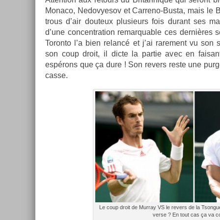
Monaco, Nedovyesov et Carreno-Busta, mais le Bri
trous d’air douteux plusieurs fois durant ses ma
d’une con­centra­tion re­mar­qu­able ces dernières 
Toron­to l’a bien re­lancé et j’ai rare­ment vu son
son coup droit, il dicte la par­tie avec en faisa
espérons que ça dure ! Son re­v­ers reste une purge 
casse.
Le coup droit de Mur­ray VS le re­v­ers de la Tson­gue
verse ? En tout cas ça va cog