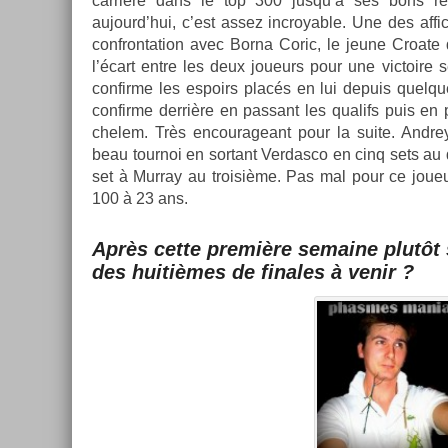
carrière dans le top 300 jusqu’à ses bons rés
aujourd’hui, c’est assez in­croy­able. Une des af
con­fron­ta­tion avec Borna Coric, le jeune Croate 
l’écart entre les deux joueurs pour une vic­toire
con­fir­me les es­poirs placés en lui de­puis quel­q
con­fir­me derrière en pas­sant les qualifs puis en
chelem. Très en­courageant pour la suite. An­dre
beau tour­noi en sor­tant Ver­dasco en cinq sets au
set à Mur­ray au troisiè­me. Pas mal pour ce joue
100 à 23 ans.
Après cette première semaine plutôt s
des huitièmes de fin­ales à venir ?