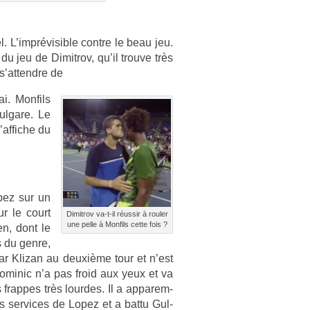
. L’imprévisib­le con­tre le beau jeu.
du jeu de Di­mit­rov, qu’il trouve très
s’at­tendre de
i. Mon­fils
ul­gare. Le
’af­fiche du
opez sur un
r le court
Di­mit­rov va-t-il réussir à roul­er
une pelle à Mon­fils cette fois ?
­en, dont le
s du genre,
né par Klizan au deuxième tour et n’est
Dominic n’a pas froid aux yeux et va
 frap­pes très lour­des. Il a ap­parem­
s ser­vices de Lopez et a battu Gul­