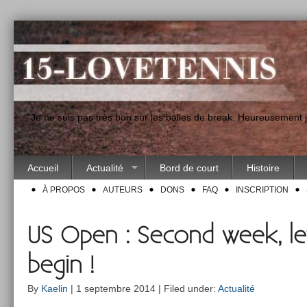
"Je ne suis pas très bon sur les balles de break. Heureusement
Accueil
Actualité
Bord de court
Histoire
À PROPOS
AUTEURS
DONS
FAQ
INSCRIPTION
US Open : Second week, le
begin !
By
Kaelin
| 1 septembre 2014 | Filed under:
Actualité