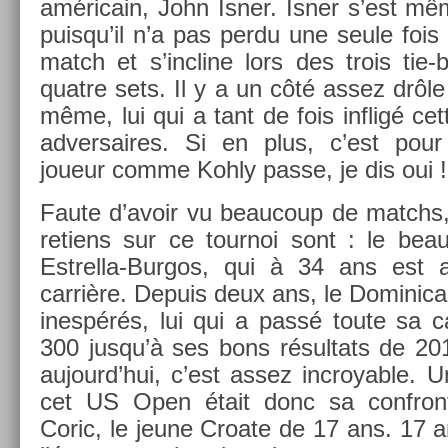
américain, John Isner. Isner s’est mêm
puis­qu’il n’a pas perdu une seule fois
match et s’incline lors des trois tie-
quat­re sets. Il y a un côté assez drôl
même, lui qui a tant de fois in­fligé cet
ad­versaires. Si en plus, c’est pour
joueur comme Kohly passe, je dis oui !
Faute d’avoir vu be­aucoup de matchs,
re­tiens sur ce tour­noi sont : le beau
Estrella-Burgos, qui à 34 ans est
carrière. De­puis deux ans, le Dominicain
inespérés, lui qui a passé toute sa c
300 jusqu’à ses bons résul­tats de 20
aujourd’hui, c’est assez in­croy­able. 
cet US Open était donc sa con­fron­
Coric, le jeune Croate de 17 ans. 17 an