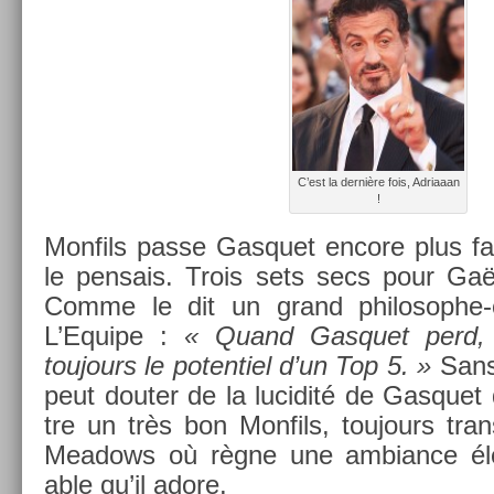
C’est la dernière fois, Ad­riaaan
!
Mon­fils passe Gas­quet en­core plus fa
le pen­sais. Trois sets secs pour Gaë
Comme le dit un grand philosophe
L’Equipe :
« Quand Gas­quet perd, 
toujours le poten­tiel d’un Top 5. »
Sans 
peut dout­er de la lucidité de Gas­quet
tre un très bon Mon­fils, toujours tran
Meadows où règne une am­bian­ce élec
able qu’il adore.