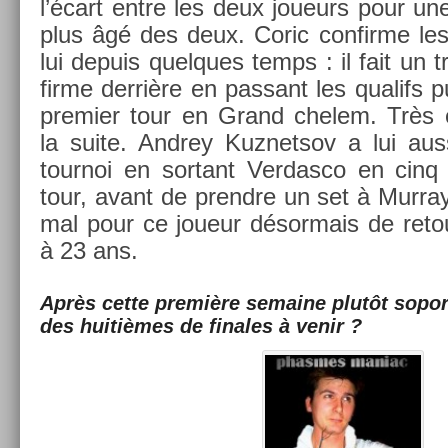
l’écart entre les deux joueurs pour une
plus âgé des deux. Coric con­fir­me les
lui de­puis quel­ques temps : il fait un 
fir­me derrière en pas­sant les qualifs 
pre­mi­er tour en Grand chelem. Très 
la suite. An­drey Kuz­netsov a lui au
tour­noi en sor­tant Ver­dasco en cin
tour, avant de pre­ndre un set à Mur­ra
mal pour ce joueur désor­mais de re­t
à 23 ans.
Après cette première semaine plutôt sopori
des huitièmes de fin­ales à venir ?