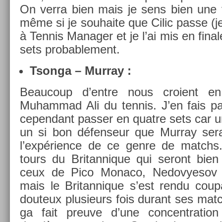
On verra bien mais je sens bien une v
même si je souhaite que Cilic passe (j
à Ten­nis Man­ag­er et je l’ai mis en fin
sets pro­bab­le­ment.
Tson­ga – Mur­ray :
Be­aucoup d’entre nous croient en
Muham­mad Ali du ten­nis. J’en fais par
cepen­dant pass­er en quat­re sets car un
un si bon défen­seur que Mur­ray serai
l’expéri­ence de ce genre de matchs. 
tours du Britan­nique qui seront bien
ceux de Pico Monaco, Nedovyesov 
mais le Britan­nique s’est rendu co­up­
douteux plusieurs fois durant ses mat
ga fait pre­uve d’une con­centra­tion