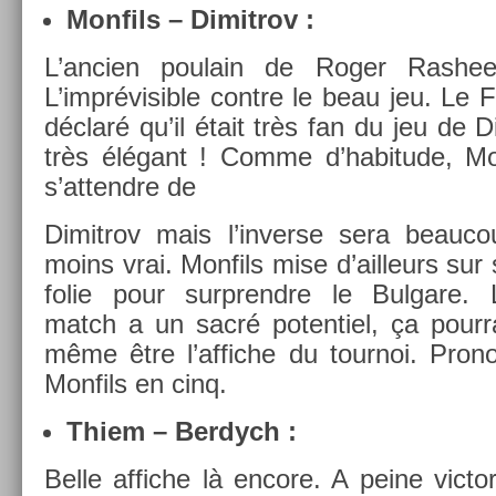
Mon­fils – Di­mit­rov :
L’an­ci­en poulain de Roger Ras­heed 
L’imprévisib­le con­tre le beau jeu. Le F
déclaré qu’il était très fan du jeu de Di­
très élégant ! Comme d’habitude, Mon
s’at­tendre de
Di­mit­rov mais l’in­verse sera be­auc
moins vrai. Mon­fils mise d’ail­leurs sur
folie pour sur­prendre le Bul­gare. 
match a un sacré poten­tiel, ça pour­r
même être l’af­fiche du tour­noi. Pron
Mon­fils en cinq.
Thiem – Be­rdych :
Belle af­fiche là en­core. A peine vic­