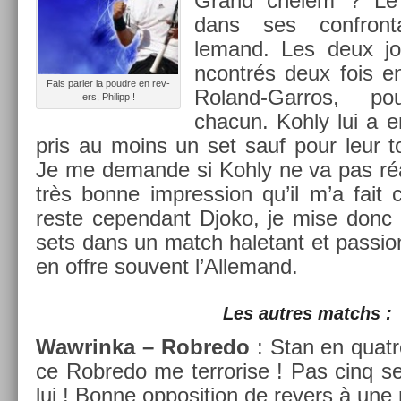
Grand chelem ? Le
dans ses con­fron­t
lemand. Les deux jo
ncontrés deux fois 
Fais parl­er la poud­re en re­v­
Roland-Garros, po
ers, Philipp !
chacun. Kohly lui a e
pris au moins un set sauf pour leur to
Je me de­man­de si Kohly ne va pas réali
très bonne im­press­ion qu’il m’a fait 
reste cepen­dant Djoko, je mise donc
sets dans un match haletant et pas­si
en offre souvent l’Al­lemand.
Les aut­res matchs :
Waw­rinka – Rob­redo
: Stan en quat­r
ce Rob­redo me ter­ror­ise ! Pas cinq s
lui ! Bonne op­posi­tion de re­v­ers à une