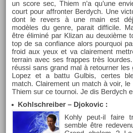
un score sec, Thiem n’a qu’une envie,
court pour affront­er Be­rdych. Une vic­toi
dont le re­v­ers à une main est dé
modèles du genre, para­it dif­ficile. Mai
être éliminé par Klizan au deuxième t
top de sa con­fian­ce alors pour­quoi p
froid aux yeux et va claire­ment mettre
ter­rain avec ses frap­pes très lour­des
réussi sans grand mal à re­tourn­er les
Lopez et a battu Gul­bis, cer­tes b
match. Claire­ment un match à voir, le 
Thiem sur ce tour­noi. Je dis Be­rdych e
Kohlschreib­er – Djokovic :
Kohly peut-il faire t
semble être re­devenu 