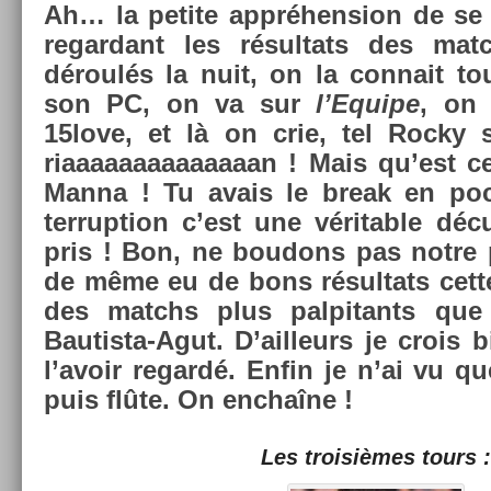
Ah… la petite appréhens­ion de se 
re­gar­dant les résul­tats des m
déroulés la nuit, on
la
con­nait to
son PC, on va sur
l’Equipe
, on 
15love, et là on crie, tel Rocky 
riaaaaaaaaaaaaaan ! Mais qu’est c
Manna ! Tu avais le break en poc
terrup­tion c’est une vérit­able dé
pris ! Bon, ne boudons pas notre pl
de même eu de bons résul­tats cette 
des matchs plus pal­pitants que
Bautista-Agut. D’ail­leurs je crois b
l’avoir re­gardé. Enfin je n’ai vu q
puis flûte. On enchaîne !
Les troisiè­mes tours :