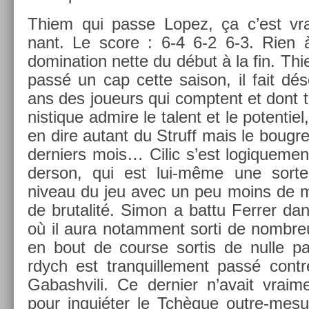
Thiem qui passe Lopez, ça c’est vrai­
nant. Le score : 6-4 6-2 6-3. Rien à 
domina­tion nette du début à la fin. Thi
passé un cap cette saison, il fait déso
ans des joueurs qui com­ptent et dont t
nistique ad­mire le talent et le poten­tiel
en dire autant du Struff mais le boug­r
de­rni­ers mois… Cilic s’est logique­me
derson, qui est lui-même une sorte
niveau du jeu avec un peu moins de m
de brutalité. Simon a battu Ferr­er dan
où il aura notam­ment sorti de nombre
en bout de co­ur­se sor­tis de nulle pa
rdych est tran­quil­le­ment passé con­
Gabashvili. Ce de­rni­er n’avait vrai
pour inquiéter le Tchèque outre-mesur