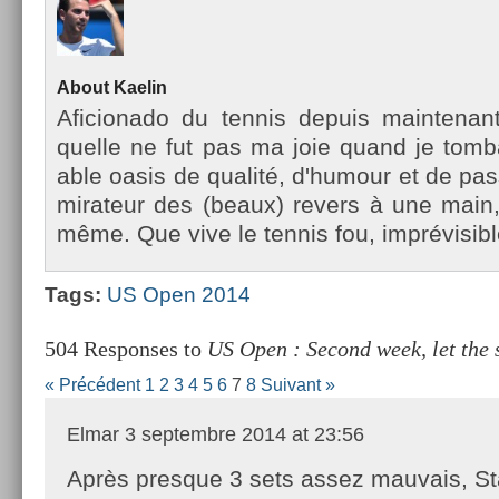
About
Kaelin
Aficionado du ten­nis de­puis main­tena
quel­le ne fut pas ma joie quand je tom­ba
able oasis de qualité, d'humour et de pas
mirateur des (beaux) re­v­ers à une main,
même. Que vive le ten­nis fou, im­prévisib­l
Tags:
US Open 2014
504 Responses to
US Open : Second week, let the 
« Précédent
1
2
3
4
5
6
7
8
Suivant »
Elmar
3 septembre 2014 at 23:56
Après presque 3 sets assez mauvais, St