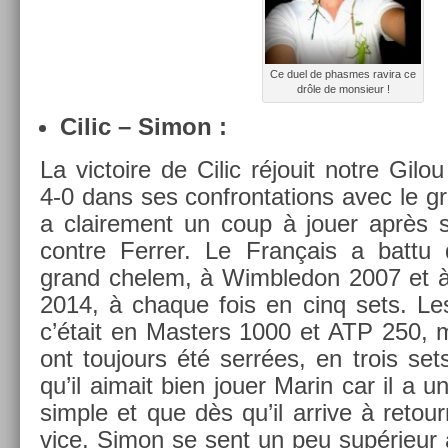
Ce duel de phas­mes ravira ce
drôle de mon­sieur !
Cilic – Simon :
La vic­toire de Cilic réjouit notre Gilo
4-0 dans ses con­fron­ta­tions avec le 
a claire­ment un coup à jouer après sa
con­tre Ferr­er. Le Français a battu 
grand chelem, à Wimbledon 2007 et à 
2014, à chaque fois en cinq sets. Les
c’était en Mast­ers 1000 et ATP 250, m
ont toujours été serrées, en trois se
qu’il aimait bien jouer Marin car il a 
sim­ple et que dès qu’il ar­rive à re­tou
vice, Simon se sent un peu supérieur à 