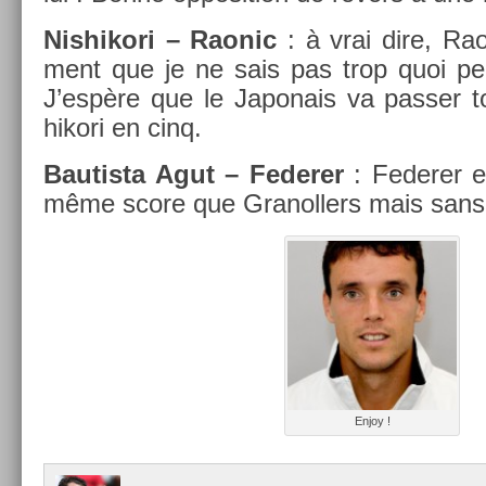
Nis­hikori – Raonic
: à vrai dire, Raon
ment que je ne sais pas trop quoi pe
J’espère que le Japonais va pass­er 
hikori en cinq.
Bautis­ta Agut – Feder­er
: Feder­er e
même score que Granoll­ers mais sans le
Enjoy !