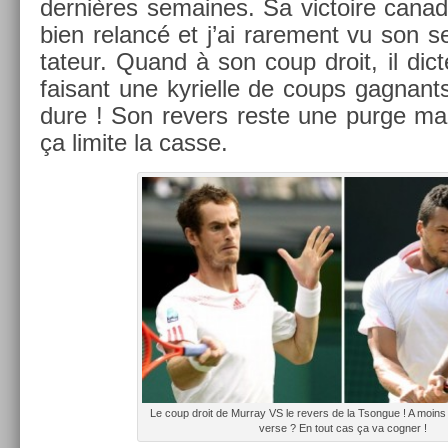
dernières semaines. Sa vic­toire canadi
bien re­lancé et j’ai rare­ment vu son s
tateur. Quand à son coup droit, il dict
faisant une kyriel­le de coups gag­nan
dure ! Son re­v­ers reste une purge mai
ça li­mite la casse.
Le coup droit de Mur­ray VS le re­v­ers de la Tson­gue ! A moins 
verse ? En tout cas ça va cog­n­er !