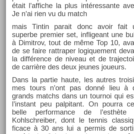
était l’af­fiche la plus in­téres­sante 
Je n’ai rien vu du match
mais Tin­tin para­it donc avoir fait 
super­be pre­mi­er set, in­fligeant une bu
à Di­mit­rov, tout de même Top 10, ava
de se faire rattrap­er logique­ment de­v
la différence de niveau et de trajec­to
de carrière des deux jeunes joueurs.
Dans la par­tie haute, les aut­res trois
mes tours n’ont pas donné lieu à 
grands matchs dans un tour­noi qui es
l’instant peu pal­pitant. On pour­ra ce
belle per­for­mance de l’esthète 
Kohlschreib­er, dont le ten­nis clas­si
ficace à 30 ans lui a per­mis de sor­t