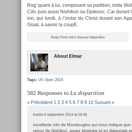
Rog’ quant à lui, com­posant sa par­ti­tion, imita Wol
Cilic puis aussi Nis­hikori ou Djokovic. Car durant 
ion, qui lundi, à l’instar du Chr­ist durant son Ap­p
Graal, à savoir la coupE.
Rodg Chr­ist notre Sauveur Ap­paraîtra
About
Elmar
Tags:
US Open 2014
582 Responses to
La disparition
« Précédent
1
2
3
4
5
6
7
8
9
10
Suivant »
Kaelin
6 septembre 2014 at 18:46
excellente info de Moratouglou qui nous indique que l
retour de Nishikori, assez éloignée et en diagonale 