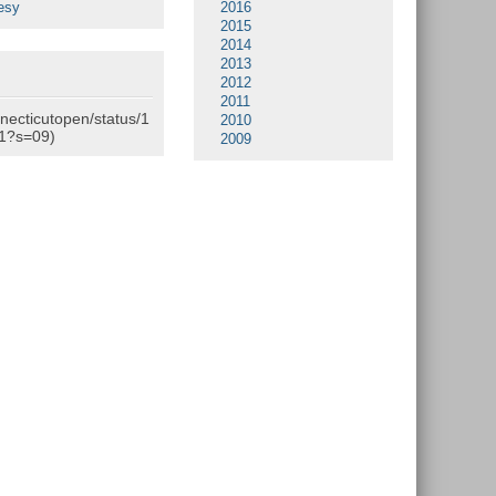
esy
2016
2015
2014
2013
2012
2011
nnecticutopen/status/1
2010
1?s=09)
2009