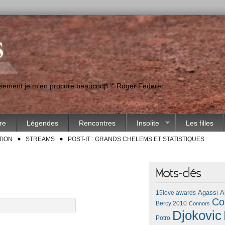
eusement je m'en procure beaucoup !" Roger Federer
ire
Légendes
Rencontres
Insolite
Les filles
TION
STREAMS
POST-IT : GRANDS CHELEMS ET STATISTIQUES
Mots-clés
Agassi
A
15love awards
Co
Bercy 2010
Connors
Djokovic
Potro