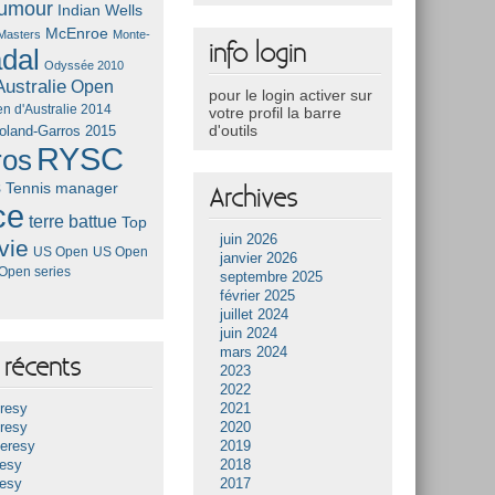
umour
Indian Wells
McEnroe
Masters
Monte-
info login
dal
Odyssée 2010
ustralie
Open
pour le login activer sur
n d'Australie 2014
votre profil la barre
d'outils
oland-Garros 2015
RYSC
ros
s
Tennis manager
Archives
ce
terre battue
Top
juin 2026
vie
US Open
US Open
janvier 2026
Open series
septembre 2025
février 2025
juillet 2024
juin 2024
mars 2024
récents
2023
2022
resy
2021
resy
2020
Heresy
2019
resy
2018
resy
2017