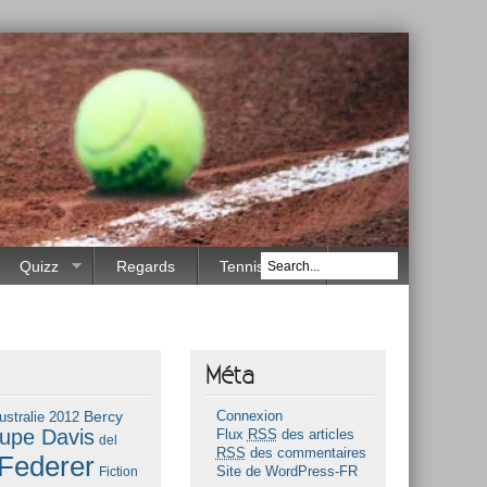
Quizz
Regards
Tennis Race
Méta
Bercy
ustralie 2012
Connexion
upe Davis
Flux
RSS
des articles
del
RSS
des commentaires
Federer
Fiction
Site de WordPress-FR