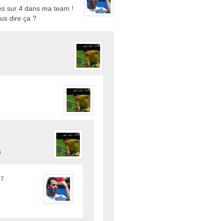
istes sur 4 dans ma team !
us dire ça ?
s
47