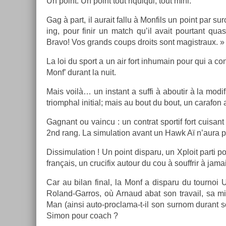
Un point. Un point tout riquiqui, tout mini.
Gag à part, il aurait fallu à Mon­fils un point par su
ing, pour finir un match qu’il avait pour­tant quas
Bravo! Vos grands coups droits sont magistraux. »
La loi du sport a un air fort in­humain pour qui a c
Monf’ durant la nuit.
Mais voilà… un in­stant a suffi à ab­outir à la modifi
tri­omph­al in­iti­al; mais au bout du bout, un carafon a
Gag­nant ou vain­cu : un contra­t spor­tif fort cuisant
2nd rang. La simula­tion avant un Hawk Aï n’aura pa
Dis­simula­tion ! Un point dis­paru, un Xploit parti
français, un crucifix auto­ur du cou à souffrir à jamai
Car au bilan final, la Monf a dis­paru du tour­noi U
Roland-Garros, où Ar­naud abat son travail, sa mis­s­
Man (ainsi auto-proclama-t-il son sur­nom durant so
Simon pour coach ?