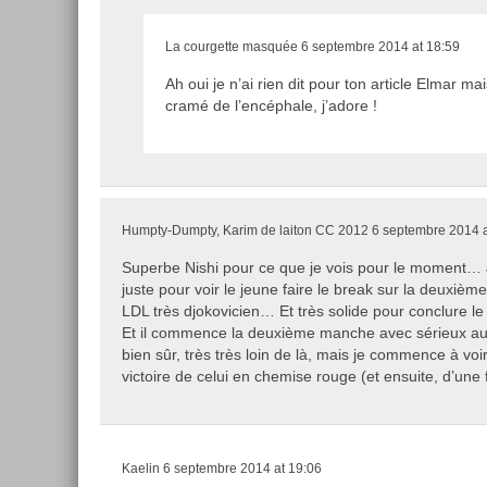
La courgette masquée
6 septembre 2014 at 18:59
Ah oui je n’ai rien dit pour ton article Elmar m
cramé de l’encéphale, j’adore !
Humpty-Dumpty, Karim de laiton CC 2012
6 septembre 2014 a
Superbe Nishi pour ce que je vois pour le moment… J
juste pour voir le jeune faire le break sur la deuxième
LDL très djokovicien… Et très solide pour conclure le 
Et il commence la deuxième manche avec sérieux auss
bien sûr, très très loin de là, mais je commence à voi
victoire de celui en chemise rouge (et ensuite, d’un
Kaelin
6 septembre 2014 at 19:06