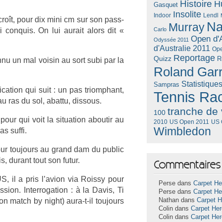
Histoire
H
Gasquet
Insolite
Lendl
Indoor
r­croît, pour dix mini cm sur son pass­
Na
Murray
i con­quis. On lui aurait alors dit «
Carlo
Open d'A
Odyssée 2011
d'Australie 2011
Ope
Reportage
Quizz
R
onnu un mal voisin au sort subi par la
Roland Gar
Statistique
Sampras
ca­tion qui suit : un pas tri­omphant,
Tennis Ra
u ras du sol, ab­at­tu, dis­s­ous.
tranche de 
100
 pour qui voit la situa­tion ab­outir au
US Open 2011
US 
2010
Wimbledon
s suffi.
 pour toujours au grand dam du pub­lic
s, durant tout son futur.
Commentaires 
S, il a pris l’avion via Rois­sy pour
Perse dans
Carpet He
ion. In­ter­roga­tion : à la Davis, Ti
Perse dans
Carpet He
n match by night) aura-t-il toujours
Nathan dans
Carpet 
Colin dans
Carpet He
Colin dans
Carpet He