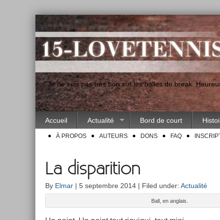
"Je ne suis pas très bon sur les balles de break. Heur
Accueil
Actualité
Bord de court
Histo
À PROPOS
AUTEURS
DONS
FAQ
INSCRIP
La disparition
By
Elmar
| 5 septembre 2014 | Filed under:
Actualité
Ball, en an­glais.