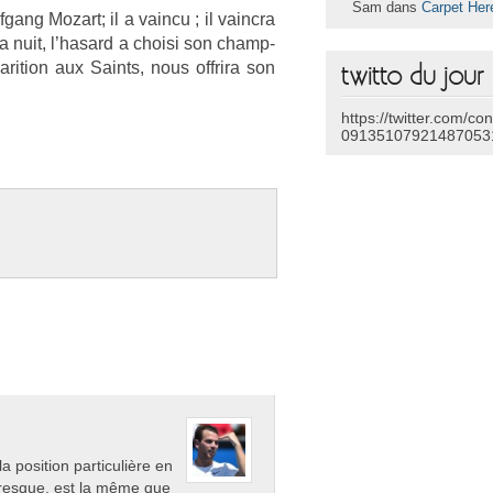
Sam dans
Carpet Her
fgang Mozart; il a vain­cu ; il vaincra
la nuit, l’hasard a choisi son champ­
ari­tion aux Saints, nous of­frira son
twitto du jour
https://twitter.com/co
09135107921487053
a position particulière en
presque, est la même que