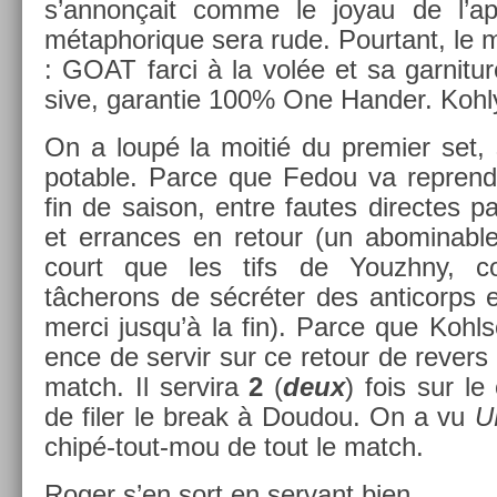
s’annonçait comme le joyau de l’apr
métap­horique sera rude. Pour­tant, le 
: GOAT farci à la volée et sa gar­ni­ture
sive, garan­tie 100% One Han­d­er. Kohl
On a loupé la moitié du pre­mi­er set,
pot­able. Parce que Fedou va re­pren
fin de saison, entre fautes di­rec­tes 
et er­rances en re­tour (un ab­omin­ab
court que les tifs de Youzhny, co
tâcherons de sécréter des anti­corps 
merci jusqu’à la fin). Parce que Kohlschr
ence de ser­vir sur ce re­tour de re­v­e
match. Il ser­vira
2
(
deux
) fois sur le 
de filer le break à Doudou. On a vu
chipé-tout-mou de tout le match.
Roger s’en sort en ser­vant bien.