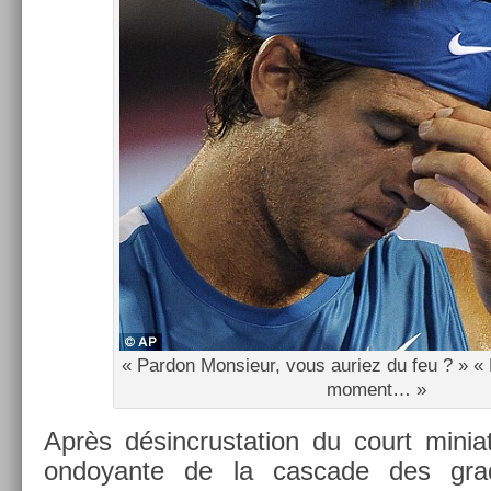
« Par­don Mon­sieur, vous auriez du feu ? » « P
mo­ment… »
Après désincrus­ta­tion du court minia­
on­doyan­te de la cas­cade des gr