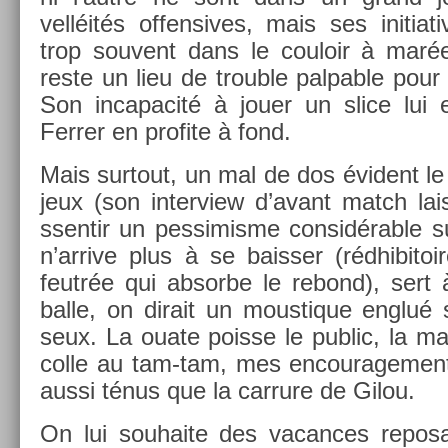
velléités of­fen­sives, mais ses in­iti
trop souvent dans le co­uloir à marée
reste un lieu de troub­le palp­able pour
Son in­capacité à jouer un slice lui 
Ferr­er en pro­fite à fond.
Mais sur­tout, un mal de dos évident le
jeux (son in­ter­view d’avant match lais­
ssen­tir un pes­simis­me con­sidér­able sur
n’ar­rive plus à se baiss­er (rédhibito
feutrée qui ab­sor­be le re­bond), se
balle, on di­rait un mous­tique englué
seux. La ouate pois­se le pub­lic, la
colle au tam-tam, mes en­courage­men
aussi ténus que la car­rure de Gilou.
On lui souhaite des vacan­ces re­posa