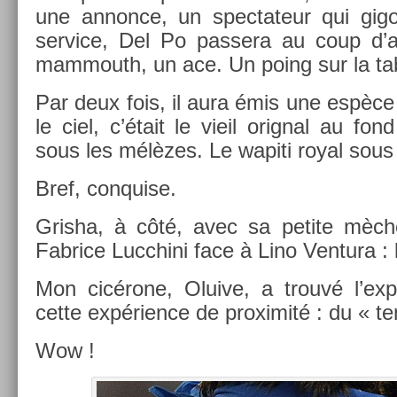
une an­non­ce, un spec­tateur qui gi
ser­vice, Del Po pas­sera au coup d’a
mam­mouth, un ace. Un poing sur la tab
Par deux fois, il aura émis une espèce 
le ciel, c’était le vieil orign­al au f
sous les mélèzes. Le wapiti royal sous
Bref, con­qu­ise.
Gris­ha, à côté, avec sa petite mèche
Fab­rice Lucchini face à Lino Ven­tura : 
Mon cicérone, Oluive, a trouvé l’expr
cette ex­péri­ence de pro­ximité : du « t
Wow !