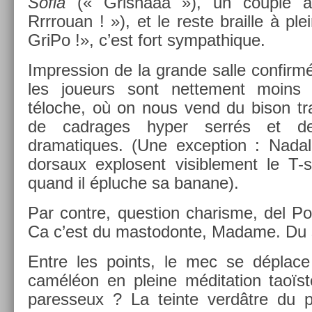
Sofia
(« Gris­haaa »), un co­u­ple a
Rrrrouan ! »), et le reste brail­le à p
GriPo !», c’est fort sym­pat­hique.
Im­press­ion de la gran­de salle con­fir
les joueurs sont net­te­ment moins 
téloche, où on nous vend du bison tr
de cad­rages hyper serrés et de
dramatiques. (Une ex­cep­tion : Nada
dor­saux ex­plosent visib­le­ment le T
quand il épluc­he sa banane).
Par con­tre, ques­tion charis­me, del Pot
Ca c’est du mas­todon­te, Madame. Du sa
Entre les points, le mec se déplace 
caméléon en pleine médita­tion taoïs
pares­seux ? La tein­te verdâtre du p