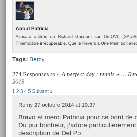
About
Pat­ricia
Avocate at­titrée de Ric­hard Gas­quet sur 15LOVE (SAU
Thiemolâtre irrécupérable. Que le Re­v­ers à Une Main soit avec
Tags:
Bercy
274 Responses to
« A perfect day : tennis » … Ret
2013
1
2
3
4
5
Suivant »
Remy
27 octobre 2014 at 10:37
Bravo et merci Patricia pour ce bord de c
Du pur bonheur, j’adore particulièrement
description de Del Po.