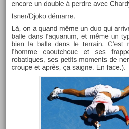
en­core un doub­le à per­dre avec Char­d
Isner/Djoko démarre.
Là, on a quand même un duo qui ar­rive 
balle dans l’aquarium, et même un ty
bien la balle dans le ter­rain. C’est r
l’homme caoutchouc et ses frap­p
robatiques, ses petits mo­ments de nerf
croupe et après, ça saig­ne. En face.).