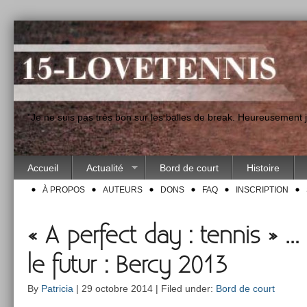
"Je ne suis pas très bon sur les balles de break. Heureusement
Accueil
Actualité
Bord de court
Histoire
À PROPOS
AUTEURS
DONS
FAQ
INSCRIPTION
« A perfect day : tennis » …
le futur : Bercy 2013
By
Patricia
| 29 octobre 2014 | Filed under:
Bord de court