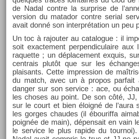
de Nadal con­tre la sur­pr­ise de l’a
vers­ion du matador con­tre seri­al ser
avait donné son in­terpréta­tion un peu p
Un toc à rajout­er au cat­alogue : il im­
soit ex­ac­te­ment per­pen­diculaire au
raquet­te ; un déplace­ment ex­quis, su
centrais plutôt que sur les échan­ges,
plaisants. Cette im­press­ion de maîtri
du match, avec un à pro­pos par­fai
dang­er sur son ser­vice : ace, ou écha
les choses au point. De son côté, JJ, 
sur le court et bien éloigné de l’aura s
les gor­ges chaudes (il ébourif­fa aima
poignée de main), dépen­sait en vain le
le ser­vice le plus rapide du tour­noi
Nadal avait com­pris le truc et JJ ne par