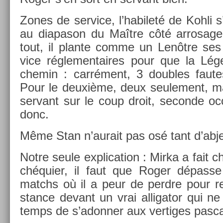
Zones de ser­vice, l’habileté de Kohli s’
au di­apason du Maître côté ar­rosage
tout, il plan­te comme un Lenôtre ses
vice réglemen­taires pour que la Lég
chemin : carrément, 3 doub­les fautes
Pour le deuxième, deux seule­ment, ma
ser­vant sur le coup droit, secon­de oc
donc.
Même Stan n’aurait pas osé tant d’ab­jec
Notre seule ex­plica­tion : Mirka a fait ch
chéquier, il faut que Roger dépass
matchs où il a peur de per­dre pour ret
stan­ce de­vant un vrai al­ligator qui ne
temps de s’adonn­er aux vert­iges pas­ca