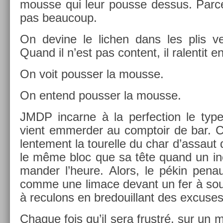
mous­se qui leur pous­se de­ssus. Parc
pas be­aucoup.
On de­vine le li­ch­en dans les plis 
Quand il n’est pas con­tent, il ralen­tit e
On voit pouss­er la mous­se.
On en­tend pouss­er la mous­se.
JMDP in­car­ne à la per­fec­tion le typ
vient em­merd­er au com­ptoir de bar. Cel
len­te­ment la tourel­le du char d’as­sau
le même bloc que sa tête quand un in­
mand­er l’heure. Alors, le pékin penaud
comme une li­mace de­vant un fer à soud
à re­culons en bredouil­lant des ex­cuses
Chaque fois qu’il sera frustré, sur un m