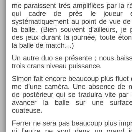
me para­is­sent très amplifiées par la ré
qui cadre de près le joueur et
systématique­ment au point de vue de 
la balle. (Bien souvent d’ail­leurs, je 
des jeux durant la journée, toute étonn
la balle de match…)
Un autre duo se présente ; nous bais­s
trois crans niveau puis­sance.
Simon fait en­core be­aucoup plus fluet q
me d’une caméra. Une ab­s­ence de mo
de postérieur qui se traduira vite par sa
avanc­er la balle sur une sur­face
ouateuse.
Ferr­er ne sera pas be­aucoup plus im­pre
ni l’autre ne sont dans un grand 