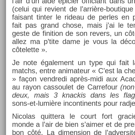
l’air d’un aide épici­er of­ficiant dans 
(celui qui re­vient de l’arrière-boutiq
faisant tint­er le rideau de per­les en 
fait pas grand chose, mais j’ai le te
geste de fin­i­tion de son re­v­ers, un côt
allez ma p’tite dame je vous la décou
côtelet­te ».
Je note égale­ment un type qui fait l
matchs, entre an­imateur « C’est la che
» façon vendredi après-midi aux Acaci
au rayon cas­soulet de Car­refour
(non
deux, mais 3 knac­kis dans les flag
sons-et-lumière in­con­tinents pour rad­je
Nicolas quit­tera le court fort graci
monde a l’air de bien s’aimer et de pre
bon côté. La di­mens­ion de l’ad­versit