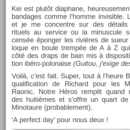
Kei est plutôt di­ap­hane, heureuse­men
ban­dages comme l’homme in­visib­le. L’
et je me con­centre sur des détails
rituels au ser­vice ou la minus­cule ser
censée épong­er les rivières de sueur 
loque en boule trempée de A à Z qui 
côté des draps de bain mis à dis­posi­ti
tion ibéro-polonaise
(Guitou, j’exige des
Voilà, c’est fait. Super, tout à l’heure B
qualifica­tion de Ric­hard pour les M
Raonic. Notre Héros re­mplit quand 
des huitièmes et s’offre un quart de p
Minotaure (pro­bab­le­ment).
‘A per­fect day’ pour nous deux !