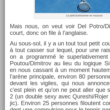
Le petit bon­homme en mous­se
Mais nous, on veut voir Del Pot­ro/Dim
court, donc on file à l’angla­ise.
Au sous-sol, il y a un tout tout petit c
à tout cass­er sur lequel, pour une rai
on a pro­grammé le super­lative­ment 
Poutou/­Dimit­rov au lieu du logique 
en nous cas­sant à un mo­ment haute­m
l’arène prin­cipale, en­viron 80 per­son­
de­vant les vigiles, qui nous an­non­
c’est plein et qu’on ne peut aller que 
2 (un doub­le sexy avec Qures­hi/Roj­er
jic). En­viron 25 per­son­nes filoutent
dent une com­puls­ion pour le ten­nis par