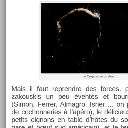
Le Crépus­cule du dieu
Mais il faut re­prendre des for­ces, 
zakous­kis un peu éventés et bour­r
(Simon, Ferr­er, Al­mag­ro, Isner…. on 
de co­chon­ne­ries à l’apéro), le délicie
petits oig­nons en table d’hôtes du so
gare et bœuf sud-américain), et le fes­