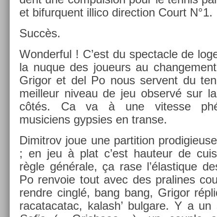
et bi­fur­quent il­lico di­rec­tion Court N°1.
Succès.
Won­der­ful ! C’est du spec­tacle de lo
la nuque des joueurs au chan­ge­ment
Grigor et del Po nous ser­vent du ten
meil­leur niveau de jeu ob­servé sur 
côtés. Ca va à une vites­se ph
musiciens gyps­ies en trans­e.
Di­mit­rov joue une par­ti­tion pro­digieus
; en jeu à plat c’est hauteur de cuis
règle générale, ça rase l’élas­tique de
Po re­nvoie tout avec des pralines coup
re­ndre cinglé, bang bang, Grigor répl
racatacatac, kalash’ bul­gare. Y a un 