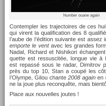
Numb­er ouane again
Con­templ­er les trajec­toires de ces hui
qui virent la qualifica­tion des 8 qualif
l’aube de l’édi­tion suivan­te est assez 
em­por­te le vent
avec les gran­des for­
Nadal, Ric­hard et Nis­hikori échan­gent 
quet­te est re­ssus­citée, lon­gue vie à 
est re­passé sous le radar, Di­mit­ro
près du top 10, Stan a coupé les côte
l’Olym­pe, Gilou chan­te
2008 again
en 
ne la joue plus re­con­quête, mais bien
Place aux nouvel­les joutes !