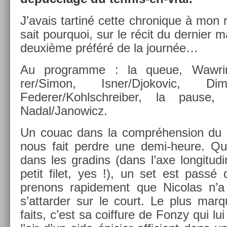
J’avais tar­tiné cette chronique à mon r
sait pour­quoi, sur le récit du de­rni­er
deuxième préféré de la journée…
Au pro­gram­me : la queue, Waw­rin
rer/Simon, Is­ner/Djokovic, Di­m
Federer/Kohlschreib­er, la pause, Ga
Nadal/Janowicz.
Un couac dans la com­préhens­ion du
nous fait per­dre une demi-heure. Qu
dans les gradins (dans l’axe lon­gitudi
petit filet, yes !), un set est passé
prenons rapide­ment que Nicolas n’a p
s’at­tard­er sur le court. Le plus mar
faits, c’est sa co­if­fure de Fonzy qui l