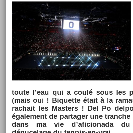
toute l’eau qui a coulé sous les p
(mais oui ! Bi­quet­te était à la rama
rachait les Mast­ers ! Del Po de­lpot
égale­ment de par­tag­er une tranche 
dans ma vie d’aficionada du
dépucelage du tennis-en-vrai.