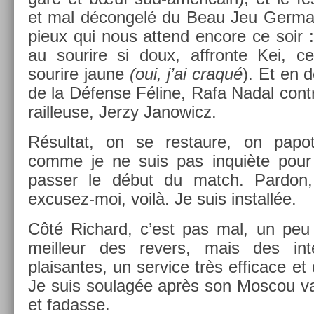
et mal décon­gelé du Beau Jeu Ger­man
pieux qui nous at­tend en­core ce soir 
au sourire si doux, affron­te Kei, 
sourire jaune
(oui, j’ai craqué
). Et en 
de la Défense Féline, Rafa Nadal con­tr
rail­leuse, Jerzy Janowicz.
Résul­tat, on se re­staure, on papo
comme je ne suis pas inquiète pour Ri
pass­er le début du match. Par­don,
excusez-moi, voilà. Je suis in­stallée.
Côté Ric­hard, c’est pas mal, un peu
meil­leur des re­v­ers, mais des in­ten
plaisan­tes, un ser­vice très ef­ficace et
Je suis soulag­ée après son Mos­cou vai
et fadas­se.