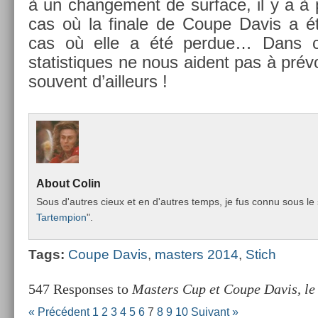
à un chan­ge­ment de sur­face, il y a à
cas où la fin­ale de Coupe Davis a 
cas où elle a été per­due… Dans cet
statis­tiques ne nous aident pas à prév
souvent d’ail­leurs !
About
Colin
Sous d'aut­res cieux et en d'aut­res temps, je fus connu sous le 
Tar­temp­ion
".
Tags:
Coupe Davis
,
mast­ers 2014
,
Stich
547 Responses to
Masters Cup et Coupe Davis, le
« Précédent
1
2
3
4
5
6
7
8
9
10
Suivant »