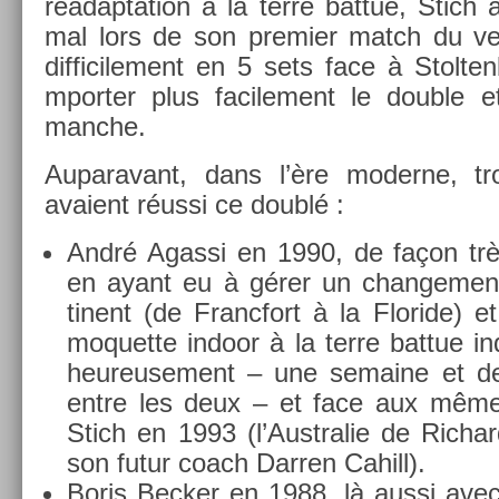
réadap­ta­tion à la terre bat­tue, Stic
mal lors de son pre­mi­er match du ve
dif­ficile­ment en 5 sets face à Stol­t
mport­er plus facile­ment le doub­le e
manche.
Auparavant, dans l’ère moder­ne, tro
avaient réussi ce doublé :
André Agas­si en 1990, de façon très
en ayant eu à gérer un chan­ge­ment
tinent (de Francfort à la Floride) et
moquet­te in­door à la terre bat­tue i
heureuse­ment – une semaine et de
entre les deux – et face aux même
Stich en 1993 (l’Australie de Ric­ha
son futur coach Darr­en Cahill).
Boris Be­ck­er en 1988, là aussi ave