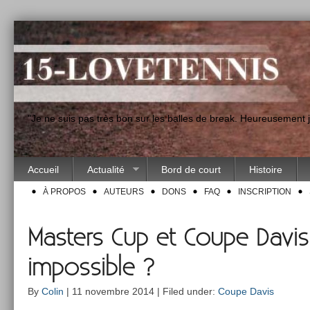
"Je ne suis pas très bon sur les balles de break. Heureusement
Accueil
Actualité
Bord de court
Histoire
À PROPOS
AUTEURS
DONS
FAQ
INSCRIPTION
Masters Cup et Coupe Davis
impossible ?
By
Colin
| 11 novembre 2014 | Filed under:
Coupe Davis