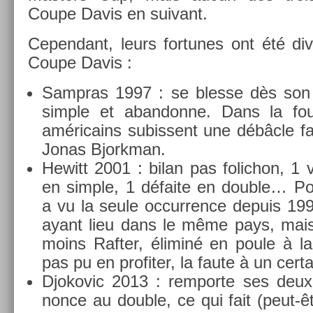
Coupe Davis en suivant.
Cepen­dant, leurs for­tunes ont été di­v
Coupe Davis :
Sampras 1997 : se bles­se dès son 
sim­ple et ab­an­donne. Dans la fou
américains sub­is­sent une débâcle 
Jonas Bjorkman.
Hewitt 2001 : bilan pas folic­hon, 1 vi
en sim­ple, 1 défaite en doub­le… Po
a vu la seule oc­curr­ence de­puis 19
ayant lieu dans le même pays, mais 
moins Raft­er, éliminé en poule à l
pas pu en pro­fit­er, la faute à un cer
Djokovic 2013 : re­mpor­te ses deux
non­ce au doub­le, ce qui fait (peut-êtr