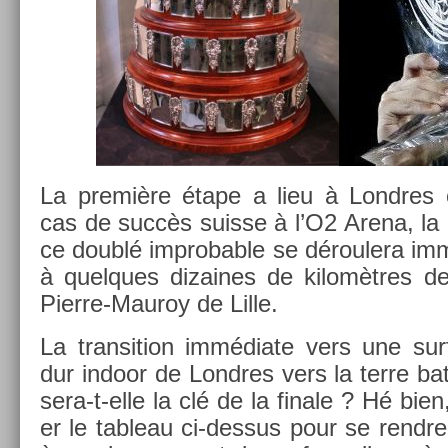
La première étape a lieu à Londres 
cas de succès suis­se à l’O2 Arena, l
ce doublé im­prob­able se déroulera im­
à quel­ques di­zaines de kilomètres d
Pierre-Mauroy de Lille.
La trans­i­tion immédiate vers une sur­
dur in­door de Londres vers la terre bat­
sera-t-elle la clé de la fin­ale ? Hé bien, 
er le tab­leau ci-dessus pour se re­ndr