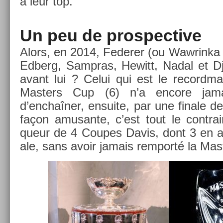
à leur top.
Un peu de pro­spec­tive
Alors, en 2014, Feder­er (ou Waw­rinka !)
Ed­berg, Sampras, Hewitt, Nadal et D
avant lui ? Celui qui est le re­cordma
Mast­ers Cup (6) n’a en­core jamai
d’enchaîner, en­suite, par une fin­ale 
façon amusan­te, c’est tout le contra­
queur de 4 Co­upes Davis, dont 3 en aya
ale, sans avoir jamais re­mporté la Mas