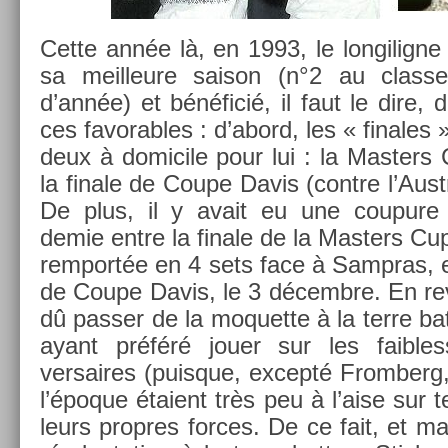
Cette année là, en 1993, le lon­gilig­ne 
sa meil­leure saison (n°2 au clas­s
d’année) et bénéficié, il faut le dire, 
ces favor­ables : d’abord, les « fin­ales
deux à domicile pour lui : la Mast­ers 
la fin­ale de Coupe Davis (con­tre l’Aust
De plus, il y avait eu une co­upure
demie entre la fin­ale de la Mast­ers C
re­mportée en 4 sets face à Sampras, et
de Coupe Davis, le 3 décembre. En re­
dû pass­er de la moquet­te à la terre bat
ayant préféré jouer sur les faib­le
versaires (puis­que, ex­cepté From­berg
l’époque étaient très peu à l’aise sur t
leurs pro­pres for­ces. De ce fait, et 