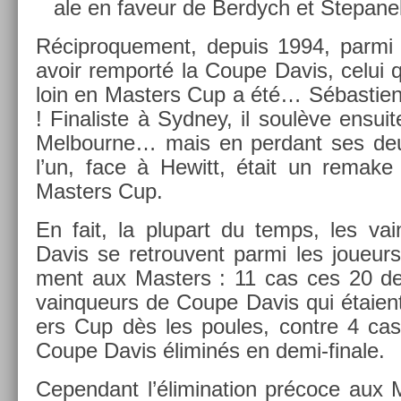
ale en faveur de Be­rdych et Stepane
Récip­roque­ment, de­puis 1994, parmi
avoir re­mporté la Coupe Davis, celui q
loin en Mast­ers Cup a été… Sébas­ti­e
! Fin­alis­te à Syd­ney, il soulève en­su
Mel­bour­ne… mais en per­dant ses deu
l’un, face à Hewitt, était un re­make 
Mast­ers Cup.
En fait, la plupart du temps, les va
Davis se retro­uvent parmi les joueur
ment aux Mast­ers : 11 cas ces 20 d
vain­queurs de Coupe Davis qui étaient 
ers Cup dès les poules, con­tre 4 cas
Coupe Davis éliminés en demi-finale.
Cepen­dant l’élimina­tion précoce aux M