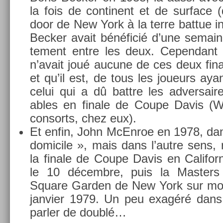
la fois de con­tinent et de sur­face 
door de New York à la terre bat­tue i
Be­ck­er avait bénéficié d’une semai
te­ment entre les deux. Cepen­dant i
n’avait joué aucune de ces deux fin­a
et qu’il est, de tous les joueurs aya
celui qui a dû battre les ad­versaire
ables en fin­ale de Coupe Davis (Wi
con­sorts, chez eux).
Et enfin, John McEn­roe en 1978, da
domicile », mais dans l’autre sens, r
la fin­ale de Coupe Davis en Califor­
le 10 décembre, puis la Mast­er
Square Gard­en de New York sur moq
jan­vi­er 1979. Un peu exagéré dans 
parl­er de doublé…