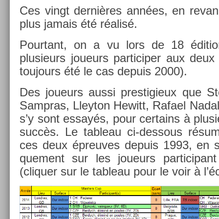
Ces vingt dernières années, en re­van
plus jamais été réalisé.
Pour­tant, on a vu lors de 18 édi­t
plusieurs joueurs par­ticip­er aux deu
toujours été le cas de­puis 2000).
Des joueurs aussi pre­stigieux que St
Sampras, Lleyton Hewitt, Rafael Nadal
s’y sont essayés, pour cer­tains à plusi
succès. Le tab­leau ci-dessous résume
ces deux épre­uves de­puis 1993, en s
que­ment sur les joueurs par­ticipant
(cliqu­er sur le tab­leau pour le voir à l’éc