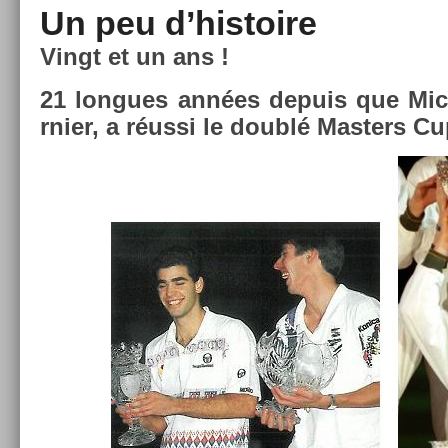
Un peu d’his­toire
Vingt et un ans !
21 lon­gues années de­puis que Mic­
rni­er, a réussi le doublé Mast­ers C