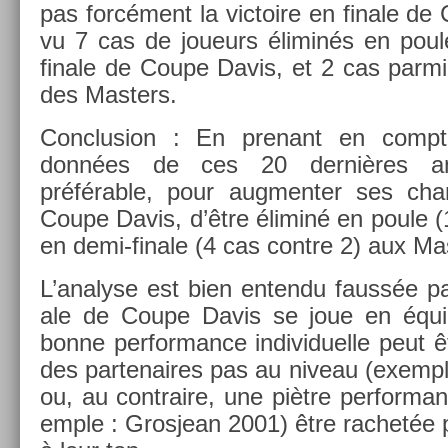
pas forcément la vic­toire en fin­ale d
vu 7 cas de joueurs éliminés en poule
fin­ale de Coupe Davis, et 2 cas parmi 
des Mast­ers.
Con­clus­ion : En pre­nant en com­pt
données de ces 20 dernières an
préférable, pour aug­ment­er ses chan
Coupe Davis, d’être éliminé en poule (1
en demi-finale (4 cas con­tre 2) aux Mas
L’analyse est bien en­ten­du faussée par
ale de Coupe Davis se joue en équip
bonne per­for­mance in­dividuel­le peut
des par­tenaires pas au niveau (ex­em­p
ou, au contra­ire, une piètre per­for­manc
em­ple : Gros­jean 2001) être rac­hetée 