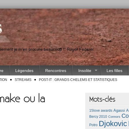
eusement je m'en procure beaucoup !" Roger Federer
ire
Légendes
Rencontres
Insolite
Les filles
TION
STREAMS
POST-IT : GRANDS CHELEMS ET STATISTIQUES
emake ou la
Mots-clés
Agassi
A
15love awards
Co
Bercy 2010
Connors
Djokovic
Potro