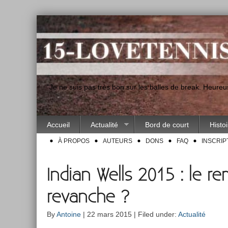
"Je ne suis pas très bon sur les balles de break. Heur
Accueil
Actualité
Bord de court
Histo
À PROPOS
AUTEURS
DONS
FAQ
INSCRIP
Indian Wells 2015 : le r
revanche ?
By
Antoine
| 22 mars 2015 | Filed under:
Actualité