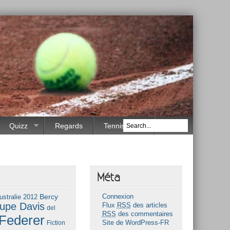
Quizz
Regards
Tennis Race
Méta
Bercy
ustralie 2012
Connexion
upe Davis
Flux
RSS
des articles
del
RSS
des commentaires
Federer
Fiction
Site de WordPress-FR