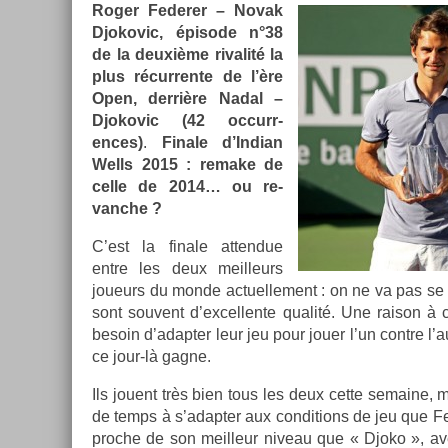
Roger Feder­er – Novak
Djokovic, épisode n°38
de la deuxième rivalité la
plus récur­rente de l’ère
Open, derrière Nadal –
Djokovic (42 oc­curr­
ences)
.
Fin­ale d’In­dian
Wells 2015 : re­make de
celle de 2014… ou re­
vanche ?
C’est la fin­ale at­tendue
entre les deux meil­leurs
joueurs du monde ac­tuel­le­ment : on ne va pas se
sont souvent d’ex­cellen­te qualité. Une raison à c
be­soin d’adapt­er leur jeu pour jouer l’un con­tre l’au
ce jour-là gagne.
Ils jouent très bien tous les deux cette semaine,
de temps à s’adapt­er aux con­di­tions de jeu que Fe
pro­che de son meil­leur niveau que « Djoko », ave