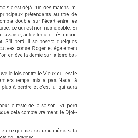
mais c’est déjà l’un des matchs im­
prin­cipaux préten­dants au titre de
om­pte doub­le sur l’écart entre les
tre, ce qui est non néglige­able. Si
avan­ce, ac­tuel­le­ment très im­por­
. S’il perd, il se posera quel­ques
cutives con­tre Roger et égale­ment
’on enlève la demie sur la terre bat­
el­le fois con­tre le Vieux qui est le
de­rni­ers temps, mis à part Nadal à
lus à per­dre et c’est lui qui aura
pour le reste de la saison. S’il perd
orsque cela com­pte vrai­ment, le Djok­
c en ce qui me con­cer­ne même si la
 sets de Djokovic.