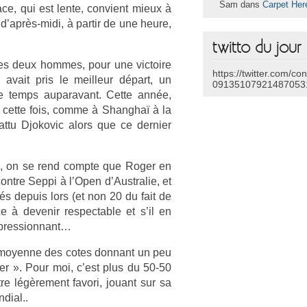
Sam dans
Carpet Her
ace, qui est lente, con­vient mieux à
d’après-midi, à par­tir de une heure,
twitto du jour
les deux hom­mes, pour une vic­toire
https://twitter.com/co
avait pris le meil­leur départ, un
09135107921487053
de temps auparavant. Cette année,
cette fois, comme à Shanghaï à la
 battu Djokovic alors que ce de­rni­er
s, on se rend com­pte que Roger en
con­tre Seppi à l’Open d’Australie, et
tés de­puis lors (et non 20 du fait de
à de­venir re­spect­able et s’il en
pres­sion­nant…
 la moyen­ne des cotes don­nant un peu
­er ». Pour moi, c’est plus du 50-50
e légère­ment favori, jouant sur sa
di­al..