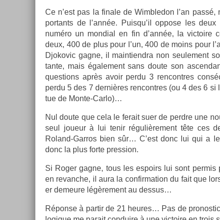
Ce n’est pas la fin­ale de Wimbledon l’an passé, 
por­tants de l’année. Puis­qu’il op­pose les deux 
numéro un mon­di­al en fin d’année, la vic­toire c
deux, 400 de plus pour l’un, 400 de moins pour l’au
Djokovic gagne, il main­tiendra non seule­ment son 
tante, mais égale­ment sans doute son as­cen­dant
ques­tions après avoir perdu 3 re­ncontres con­sé
perdu 5 des 7 dernières re­ncontres (ou 4 des 6 si l
tue de Monte-Carlo)…
Nul doute que cela le ferait suer de per­dre une nouv
seul joueur à lui tenir réguliè­re­ment tête ces 
Roland-Garros bien sûr… C’est donc lui qui a le p
donc la plus forte pre­ss­ion.
Si Roger gagne, tous les es­poirs lui sont per­mis 
en re­vanche, il aura la con­fir­ma­tion du fait que l
er de­meure légère­ment au de­ssus…
Réponse à par­tir de 21 heures… Pas de pro­nos­ti
logique me para­it con­duire à une vic­toire en trois