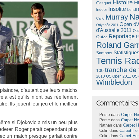
Histoire
H
Gasquet
Insolite
Lendl
Indoor
Na
Murray
Carlo
Open d'A
Odyssée 2011
d'Australie 2011
Ope
Reportage
Quizz
R
Roland Gar
Statistique
Sampras
Tennis Ra
tranche de 
100
US Open 2011
US 
2010
Wimbledon
 plaindre, d’autant que leurs matchs
ela est qu’ils n’ont pas réel­le­ment
Commentaires 
tre. Ils jouent leur jeu et le meil­leur
Perse dans
Carpet He
Perse dans
Carpet He
 même si Djokovic a mis un peu plus
Nathan dans
Carpet 
der­er. Roger para­it cepen­dant plus
Colin dans
Carpet He
c un match pre­sque par­fait con­tre
Colin dans
Carpet He