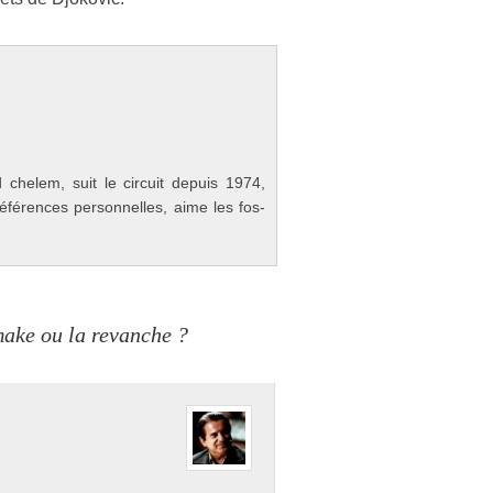
chelem, suit le cir­cuit de­puis 1974,
référ­ences per­son­nelles, aime les fos­
make ou la revanche ?