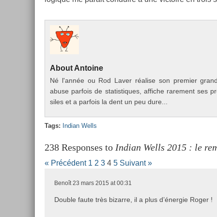
About
An­toine
Né l'année ou Rod Laver réalise son pre­mi­er grand 
abuse par­fois de statis­tiques, af­fiche rare­ment ses p
siles et a par­fois la dent un peu dure...
Tags:
In­dian Wells
238 Responses to
Indian Wells 2015 : le re
« Précédent
1
2
3
4
5
Suivant »
Benoît
23 mars 2015 at 00:31
Double faute très bizarre, il a plus d’énergie Roger !