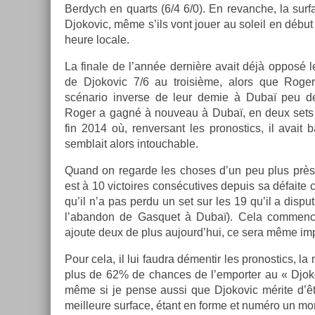
Be­rdych en quarts (6/4 6/0). En re­vanche, la sur­f
Djokovic, même s’ils vont jouer au sol­eil en début 
heure loc­ale.
La fin­ale de l’année dernière avait déjà opposé 
de Djokovic 7/6 au troisiè­me, alors que Roger 
scénario in­ver­se de leur demie à Dubaï peu 
Roger a gagné à nouveau à Dubaï, en deux sets 
fin 2014 où, re­nver­sant les pro­nos­tics, il avait
semblait alors in­touch­able.
Quand on re­gar­de les choses d’un peu plus prè
est à 10 vic­toires con­sécutives de­puis sa défaite 
qu’il n’a pas perdu un set sur les 19 qu’il a dis­pu
l’aban­don de Gas­quet à Dubaï). Cela com­m­ence 
ajoute deux de plus aujourd’hui, ce sera même im­
Pour cela, il lui faud­ra démen­tir les pro­nos­tics,
plus de 62% de chan­ces de l’em­port­er au « Djok
même si je pense aussi que Djokovic mérite d’êtr
meil­leure sur­face, étant en forme et numéro un mon­