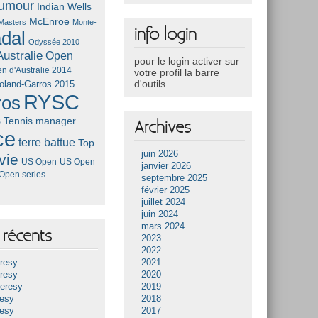
umour
Indian Wells
McEnroe
Masters
Monte-
info login
dal
Odyssée 2010
ustralie
Open
pour le login activer sur
n d'Australie 2014
votre profil la barre
d'outils
oland-Garros 2015
RYSC
ros
s
Tennis manager
Archives
ce
terre battue
Top
juin 2026
vie
US Open
US Open
janvier 2026
Open series
septembre 2025
février 2025
juillet 2024
juin 2024
mars 2024
récents
2023
2022
resy
2021
resy
2020
Heresy
2019
resy
2018
resy
2017