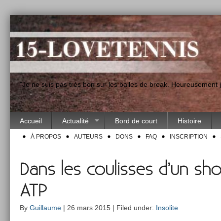
"Je ne suis pas très bon sur les balles de break. Heureusement
Accueil
Actualité
Bord de court
Histoire
À PROPOS
AUTEURS
DONS
FAQ
INSCRIPTION
Dans les coulisses d’un sh
ATP
By
Guillaume
| 26 mars 2015 | Filed under:
Insolite