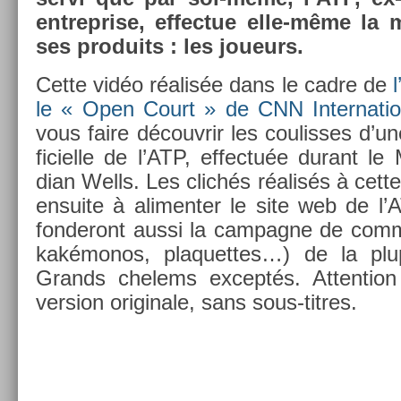
en­trepr­ise, ef­fectue elle-même l
ses pro­duits : les joueurs.
Cette vidéo réalisée dans le cadre de
le « Open Court » de CNN In­ter­nation
vous faire découv­rir les co­ulis­ses d’
ficiel­le de l’ATP, ef­fectuée durant le
dian Wells. Les clichés réalisés à cette 
en­suite à al­iment­er le site web de l
fon­deront aussi la cam­pagne de com­mu
kakémonos, plaquet­tes…) de la plup
Grands chelems ex­ceptés. At­ten­tion
vers­ion originale, sans sous-titres.