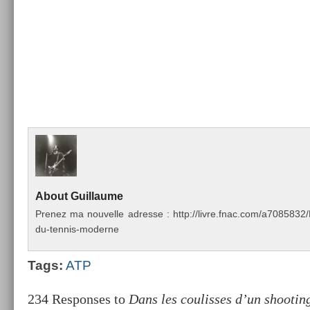
About
Guil­laume
Pre­nez ma nouvel­le ad­resse : http://livre.fnac.com/a70858
du-tennis-moderne
Tags:
ATP
234 Responses to
Dans les coulisses d’un shooti