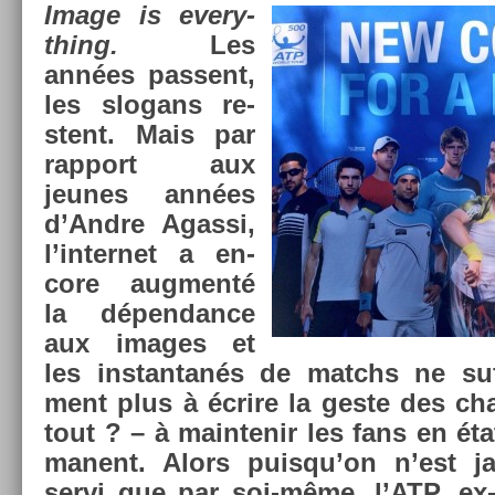
Image is every­
th­ing.
Les
années pas­sent,
les slogans re­
stent. Mais par
rap­port aux
jeunes années
d’Andre Agas­si,
l’in­ternet a en­
core aug­menté
la dépen­dance
aux im­ages et
les in­stan­tanés de matchs ne suf­
ment plus à écrire la geste des cha
tout ? – à main­tenir les fans en ét
manent. Alors puis­qu’on n’est j
servi que par soi-même, l’ATP, e