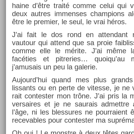
haine d’être traité comme celui qui v
deux aut­res im­men­ses champ­ions al
être le pre­mi­er, le seul, le vrai héros.
J’ai fait le dos rond en at­tendant
vautour qui at­tend que sa proie faib­l
comme elle le mérite. J’ai même l
facéties et pit­re­ries… quoiqu’au
j’amusais un peu la galerie.
Aujourd’hui quand mes plus grands r
lissants ou en perte de vites­se, je ne 
rait con­test­er mon trône. J’ai pris l
versaires et je ne saurais ad­mettre 
l’âge, ni les bles­sures ne pour­raient 
re­cev­ables pour con­test­er ma supréma
Oh oui ! Le monstre à deux têtes gard