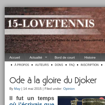
"Je ne suis pas très bon sur les balles de break. Heureusement
Accueil
Actualité
Bord de court
Histoire
À PROPOS
AUTEURS
DONS
FAQ
INSCRIPTION
Ode à la gloire du Djoker
By
May
| 14 mai 2015 | Filed under:
Opinion
Il fut un temps
où j’écrivais que