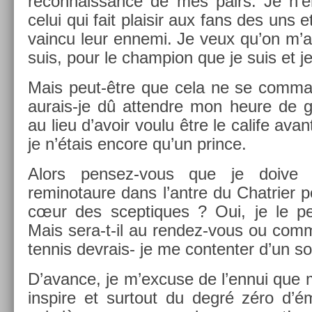
re­con­nais­sance de mes pairs. Je n’
celui qui fait plaisir aux fans des uns et
vain­cu leur en­nemi. Je veux qu’on m’
suis, pour le champ­ion que je suis et je
Mais peut-être que cela ne se com­man
aurais-je dû at­tendre mon heure de glo
au lieu d’avoir voulu être le calife avan
je n’étais en­core qu’un prin­ce.
Alors pensez-vous que je doive te
reminotaure dans l’antre du Chat­ri­er p
cœur des scep­tiques ? Oui, je le p
Mais sera-t-il au rendez-vous ou comme
ten­nis devrais- je me con­tent­er d’un 
D’avan­ce, je m’ex­cuse de l’ennui que 
in­spire et sur­tout du degré zéro d’émo