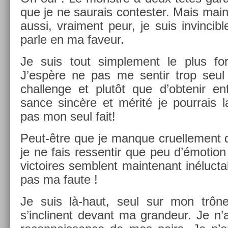
que je ne saurais con­test­er. Mais main­
aussi, vrai­ment peur, je suis in­vin­ci
parle en ma faveur.
Je suis tout simple­ment le plus for
J’espère ne pas me sen­tir trop seul 
chal­lenge et plutôt que d’ob­tenir enf
sance sincère et mérité je pour­rais la
pas mon seul fait!
Peut-être que je man­que cruel­le­ment 
je ne fais re­ssen­tir que peu d’émo­ti
vic­toires semblent main­tenant in­éluct­
pas ma faute !
Je suis là-haut, seul sur mon trôn
s’inclinent de­vant ma gran­deur. Je n’