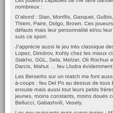
Les joueurs capables de me faire bande
nombreux :
D’abord : Stan, Monfils, Gasquet, Gulbis
Thiem, Paire, Dolgo, Brown. Ces joueurs
défauts mais leur personnalité et/ou leur
suis ce sport.
J’apprécie aussi le jeu très classique 
Lopez, Dimitrov, Kohly chez les mieux c
Stakho, GGL, Sela, Melzer, Oli Rochus 
Darcis, Mahut … feu Llodra évidemment 
Les Berserks sur un match me font aussi
à-coups : feu Del Po au dessus de tous 
ensuite mais aussi tout leurs petits frères
jeunes, moins constants, moins doués c
Bellucci, Gabashvili, Vesely.
Les peu puissants mais super mains : M