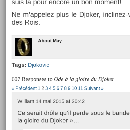
suis là pour en­core un bon mo­ment!
Ne m’ap­pelez plus le Djok­er, inclinez-
des Rois.
About
May
Tags:
Djokovic
607 Responses to
Ode à la gloire du Djoker
« Précédent
1
2
3
4
5
6
7
8
9
10
11
Suivant »
William
14 mai 2015 at 20:42
Ce serait drôle qu’il perde sous le band
la gloire du Djoker »…