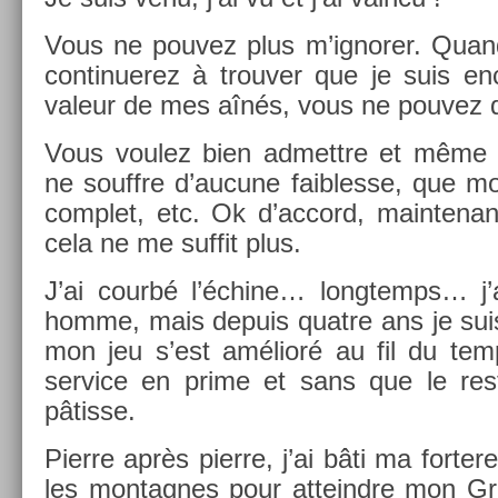
Vous ne pouvez plus m’ig­nor­er. Qu
con­tinuerez à trouv­er que je suis en­
valeur de mes aînés, vous ne pouvez que
Vous voulez bien ad­mettre et même re
ne souffre d’aucune faib­lesse, que m
com­plet, etc. Ok d’ac­cord, main­tena
cela ne me suf­fit plus.
J’ai courbé l’échine… longtemps… j’ai
homme, mais de­puis quat­re ans je suis 
mon jeu s’est amélioré au fil du te
ser­vice en prime et sans que le re
pâtisse.
Pier­re après pier­re, j’ai bâti ma for­ter
les mon­tagnes pour at­teindre mon Gr