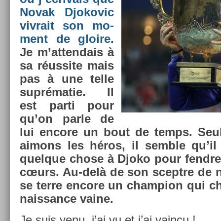
Novak Djokovic
viv­rait son mo­
ment de gloire
.
Je m’at­tendais à
sa réus­site mais
pas à une telle
suprématie. Il
est parti pour
qu’on parle de
lui en­core un bout de temps. Seu
aimons les héros, il semble qu’il
quel­que chose à Djoko pour fendr
cœurs.
Au-delà de son sceptre de n
se terre en­core un champ­ion qui c
nais­sance vaine.
Je suis venu, j’ai vu et j’ai vain­cu !