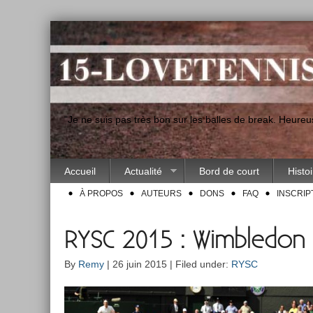
"Je ne suis pas très bon sur les balles de break. Heur
Accueil
Actualité
Bord de court
Histo
À PROPOS
AUTEURS
DONS
FAQ
INSCRIP
RYSC 2015 : Wimbledon
By
Remy
| 26 juin 2015 | Filed under:
RYSC