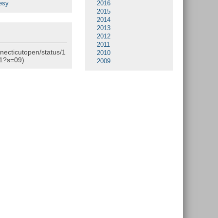
esy
2016
2015
2014
2013
2012
2011
nnecticutopen/status/1
2010
1?s=09)
2009