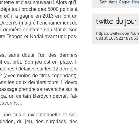
 terre et c’est nouveau ! Alors qu’il
Sam dans
Carpet Her
 déjà tout pro­che des 5000 points à
n où il a gagné en 2013 en font un
twitto du jour
au Queen’s (malgré l’enchaine­ment de
 dernière con­fir­me son statut. Son
https://twitter.com/co
tre Tson­ga et Nadal avant une pos­
09135107921487053
’est sans doute l’un des de­rni­ers
 est prêt. Son jeu est en place. Il
c­toires / défaites sur les 12 de­rni­ers
 (avec moins de tit­res cepen­dant).
ns les deux de­rni­ers tours. Il devra
u pas­sage pre­ndre sa re­vanche sur la
ça, un cer­tain Be­rdych de­vrait l’at­
 souvenirs…
ne fin­ale ex­cep­tion­nelle et sur­
ledon, du jeu, des sur­prises, des