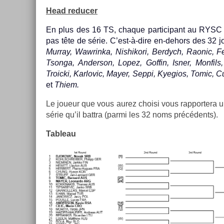
Head re­duc­er
En plus des 16 TS, chaque par­ticipant au RYSC p
pas tête de série. C’est-à-dire en-dehors des 32 j
Mur­ray, Waw­rinka, Nis­hikori, Be­rdych, Raonic, Fer
Tson­ga, An­der­son, Lopez, Gof­fin, Isner, Mon­fil
Troic­ki, Kar­lovic, Mayer, Seppi, Kyegios, Tomic, 
et
Thiem.
Le joueur que vous aurez choisi vous rap­portera un
série qu’il battra (parmi les 32 noms précédents).
Tab­leau