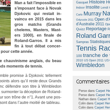
Histoire
H
Gasquet
Man a fait l’im­possib­le en
Insolite
Lendl
s’im­posant face à Novak
Indoor
Na
Murray
Djokovic qui re­stait in­
Carlo
vain­cu en 2015 dans les
Open d'A
Odyssée 2011
d'Australie 2011
gros matchs (Grands
Ope
Reportage
Quizz
R
chelems, Mast­ers, Mast­
Roland Gar
ers 1000), en fin­ale de
Roland-Garros. Il a mis
Statistique
Sampras
fin à tout débat con­cer­
Tennis Ra
 pour cette année.
tranche de 
100
le chauvinis­me an­glais, du beau
US Open 2011
US 
2010
Wimbledon
ands mo­ments de ten­nis.
ble pro­m­ise à Djokovic tel­le­ment
Commentaires 
points alors qu’il reste deux Grands
donc défendre son titre à Wimbledon
Perse dans
Carpet He
a sur­mont­er la décep­tion de Roland-
Perse dans
Carpet He
e sur son trône de n°1. Avant une pos­
Nathan dans
Carpet 
i sont dans l’autre moitié de tab­leau.
Colin dans
Carpet He
Colin dans
Carpet He