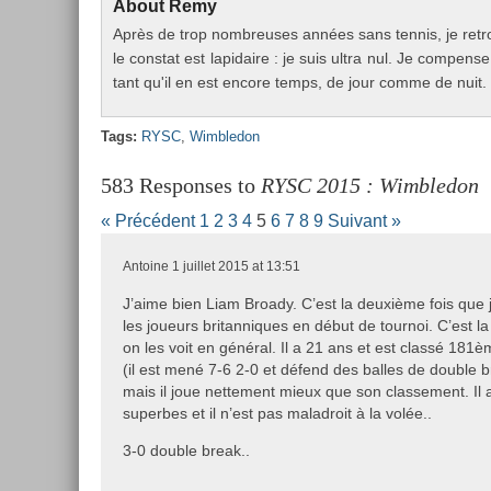
About
Remy
Après de trop nombreuses années sans ten­nis, je retr
le con­stat est lapidaire : je suis ultra nul. Je com­pen­
tant qu'il en est en­core temps, de jour comme de nuit.
Tags:
RYSC
,
Wimbledon
583 Responses to
RYSC 2015 : Wimbledon
« Précédent
1
2
3
4
5
6
7
8
9
Suivant »
Antoine
1 juillet 2015 at 13:51
J’aime bien Liam Broady. C’est la deuxième fois que 
les joueurs britanniques en début de tournoi. C’est la
on les voit en général. Il a 21 ans et est classé 181è
(il est mené 7-6 2-0 et défend des balles de double 
mais il joue nettement mieux que son classement. Il a
superbes et il n’est pas maladroit à la volée..
3-0 double break..