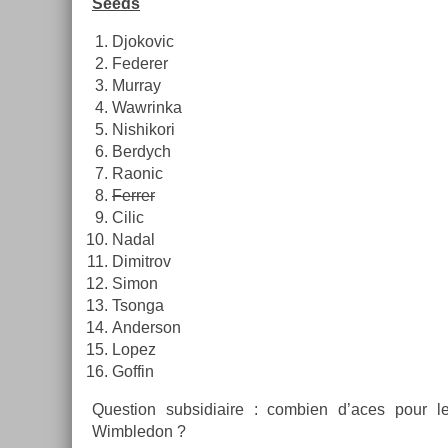
Seeds
Djokovic
Feder­er
Mur­ray
Waw­rinka
Nis­hikori
Be­rdych
Raonic
Ferr­er
Cilic
Nadal
Di­mit­rov
Simon
Tson­ga
An­der­son
Lopez
Gof­fin
Ques­tion sub­sidiaire : com­bi­en d’aces pour l
Wimbledon ?