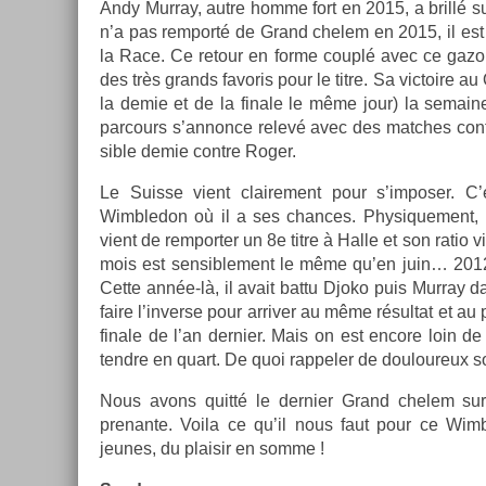
Andy Mur­ray, autre homme fort en 2015, a brillé sur
n’a pas re­mporté de Grand chelem en 2015, il est
la Race. Ce re­tour en forme couplé avec ce gazo
des très grands favoris pour le titre. Sa vic­toire 
la demie et de la fin­ale le même jour) la semaine
par­cours s’an­nonce relevé avec des matches con­
sible demie con­tre Roger.
Le Suis­se vient claire­ment pour s’im­pos­er. C
Wimbledon où il a ses chan­ces. Physique­ment, il
vient de re­mport­er un 8e titre à Halle et son ratio vi
mois est sen­sib­le­ment le même qu’en juin… 2012
Cette année-là, il avait battu Djoko puis Mur­ray da
faire l’in­verse pour ar­riv­er au même résul­tat et a
fin­ale de l’an de­rni­er. Mais on est en­core loin de 
tendre en quart. De quoi rap­pel­er de douloureux
Nous avons quitté le de­rni­er Grand chelem sur u
prenan­te. Voila ce qu’il nous faut pour ce Wimb
jeunes, du plaisir en somme !