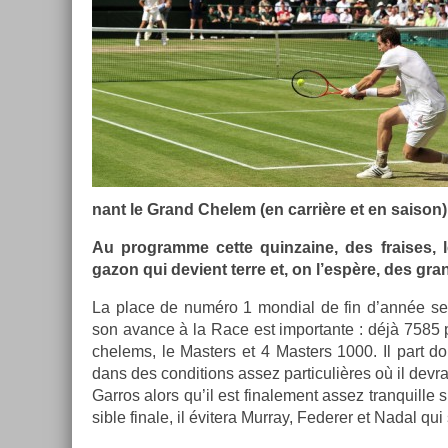
nant le Grand Chelem (en carrière et en saison)
Au pro­gram­me cette quin­zaine, des fraises, 
gazon qui de­vient terre et, on l’espère, des gr
La place de numéro 1 mon­di­al de fin d’année sem
son avan­ce à la Race est im­por­tante : déjà 7585 
chelems, le Mast­ers et 4 Mast­ers 1000. Il part 
dans des con­di­tions assez par­ticuliè­res où il devr
Garros alors qu’il est fin­ale­ment assez tran­quil­l
sible fin­ale, il évitera Mur­ray, Feder­er et Nadal qu