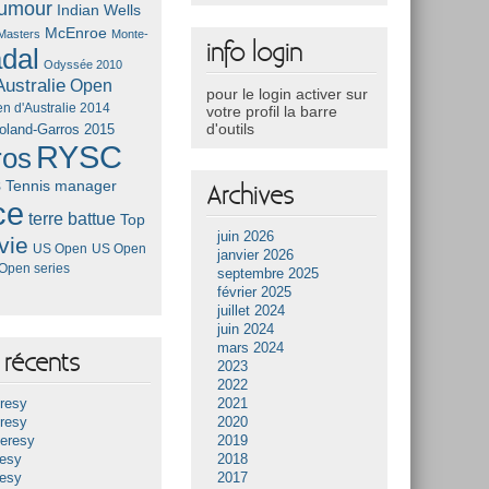
umour
Indian Wells
McEnroe
Masters
Monte-
info login
dal
Odyssée 2010
ustralie
Open
pour le login activer sur
n d'Australie 2014
votre profil la barre
d'outils
oland-Garros 2015
RYSC
ros
s
Tennis manager
Archives
ce
terre battue
Top
juin 2026
vie
US Open
US Open
janvier 2026
Open series
septembre 2025
février 2025
juillet 2024
juin 2024
mars 2024
récents
2023
2022
resy
2021
resy
2020
Heresy
2019
resy
2018
resy
2017