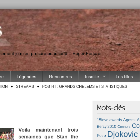
eusement je m'en procure beaucoup !" Roger Federer
ire
Légendes
Rencontres
Insolite
Les filles
TION
STREAMS
POST-IT : GRANDS CHELEMS ET STATISTIQUES
Mots-clés
Agassi
A
15love awards
Co
Bercy 2010
Connors
Voila main­tenant trois
Djokovic
Potro
semaines que Stan the