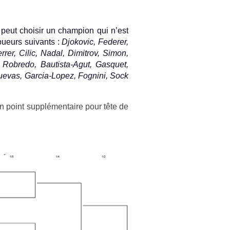
eut choisir un champ­ion qui n’est
oueurs suivants :
Djokovic, Feder­er,
r­er, Cilic, Nadal, Di­mit­rov, Simon,
s, Rob­redo, Bautista-Agut, Gas­quet,
Cuevas, Garcia-Lopez, Fog­nini, Sock
 point sup­plémen­taire pour tête de