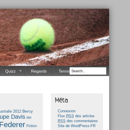
Quizz
Regards
Tennis Race
Méta
Bercy
ustralie 2012
Connexion
upe Davis
Flux
RSS
des articles
del
RSS
des commentaires
Federer
Fiction
Site de WordPress-FR