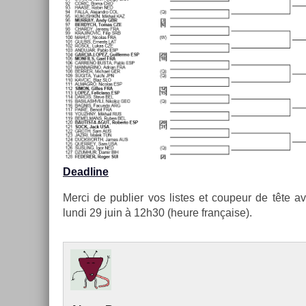
De­ad­line
Merci de pub­li­er vos li­stes et co­upeur de tête a
lundi 29 juin à 12h30 (heure française).