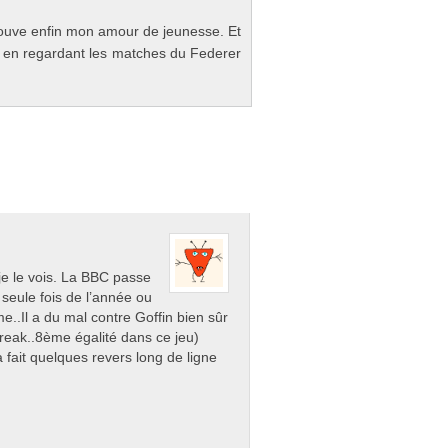
o­uve enfin mon amour de jeunes­se. Et
se en re­gar­dant les matches du Feder­er
je le vois. La BBC passe
 seule fois de l’année ou
me..Il a du mal contre Goffin bien sûr
break..8ème égalité dans ce jeu)
 fait quelques revers long de ligne