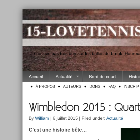
"Je ne suis pas très bon sur les balles de break. Heur
Accueil
Actualité
Bord de court
Histo
À PROPOS
AUTEURS
DONS
FAQ
INSCRIP
Wimbledon 2015 : Quarte
By
William
| 6 juillet 2015 | Filed under:
Actualité
C’est une his­toire bête…