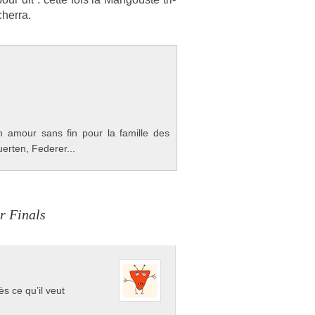
her­ra.
d'un amour sans fin pour la famil­le des
ert­en, Feder­er...
r Finals
ès ce qu’il veut