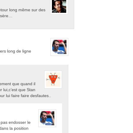
retour long même sur des
misère…
ers long de ligne
alement que quand il
 lui,c’est que Stan
ur lui faire faire desfautes..
e pas endosser le
ans la position