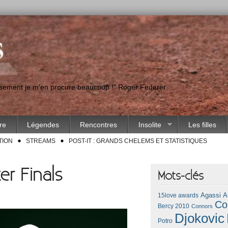
eusement je m'en procure beaucoup !" Roger Federer
ire
Légendes
Rencontres
Insolite
Les filles
TION
STREAMS
POST-IT : GRANDS CHELEMS ET STATISTIQUES
r Finals
Mots-clés
Agassi
A
15love awards
Co
Bercy 2010
Connors
Djokovic
Potro