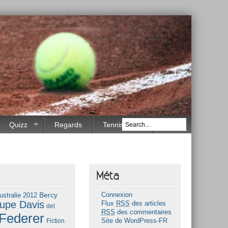
Quizz
Regards
Tennis Race
Méta
Bercy
ustralie 2012
Connexion
upe Davis
Flux
RSS
des articles
del
RSS
des commentaires
Federer
Fiction
Site de WordPress-FR