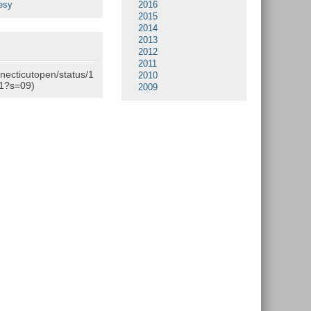
esy
2016
2015
2014
2013
2012
2011
nnecticutopen/status/1
2010
1?s=09)
2009