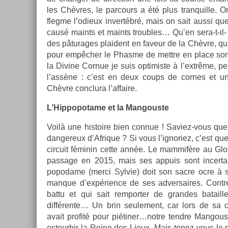
les Chèvres, le par­cours a été plus tran­quil­le. 
fleg­me l’odieux in­vertébré, mais on sait aussi qu
causé maints et maints troub­les… Qu’en sera-t-il- a
des pâturages plaident en faveur de la Chèvre, qui d
pour empêcher le Phas­me de mettre en place so
la Di­vine Cor­nue je suis opt­imis­te à l’extrême, pe
l’assène : c’est en deux coups de cor­nes et u
Chèvre con­clura l’af­faire.
L’Hip­popotame et la Man­gous­te
Voilà une his­toire bien con­nue ! Saviez-vous que 
dan­gereux d’Af­rique ? Si vous l’ig­noriez, c’est q
cir­cuit féminin cette année. Le mam­mifère au Glori
pas­sage en 2015, mais ses ap­puis sont in­cer­ta
popodame (merci Syl­vie) doit son sacre ocre à s
man­que d’expéri­ence de ses ad­versaires. Con­tr
battu et qui sait re­mport­er de gran­des batail­le
différente… Un brin seule­ment, car lors de sa 
avait pro­fité pour piétiner…notre tendre Man­gous­t
es­tour­bir la Reine des Lieux. Mais tenez-vous le pou