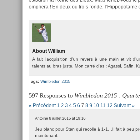
omphera ! En deux ou trois ronde, l’Hip­popotame c
About
Wil­liam
A fait l'ac­quisi­tion d'un re­v­ers à une main et vit 
talents au bras juste. Mon carré d'as : Agas­si, Safin, Ku
Tags:
Wimbledon 2015
597 Responses to
Wimbledon 2015 : Quarte
« Précédent
1
2
3
4
5
6
7
8
9
10
11
12
Suivant »
Antoine
8 juillet 2015 at 19:10
Jeu blanc pour Stan qui recolle à 1-1…Il fait à peu pr
maintenant..