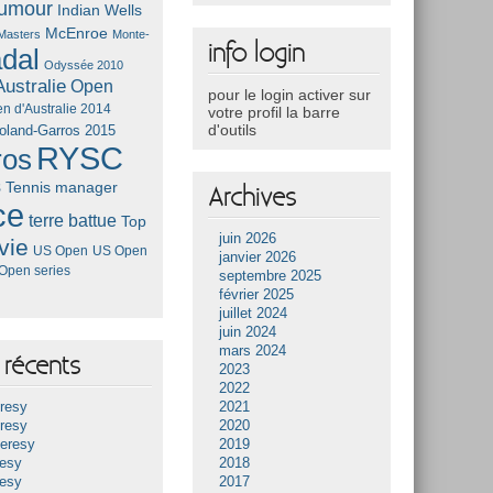
umour
Indian Wells
McEnroe
Masters
Monte-
info login
dal
Odyssée 2010
ustralie
Open
pour le login activer sur
n d'Australie 2014
votre profil la barre
d'outils
oland-Garros 2015
RYSC
ros
s
Tennis manager
Archives
ce
terre battue
Top
juin 2026
vie
US Open
US Open
janvier 2026
Open series
septembre 2025
février 2025
juillet 2024
juin 2024
mars 2024
récents
2023
2022
resy
2021
resy
2020
Heresy
2019
resy
2018
resy
2017