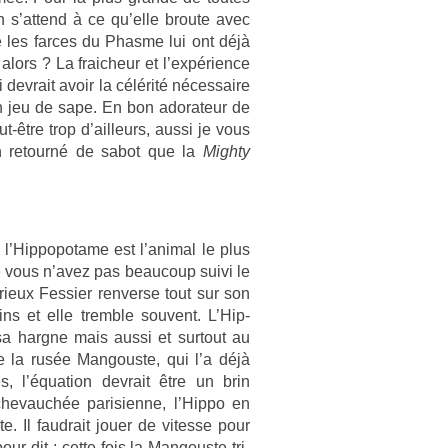
On s’at­tend à ce qu’elle broute avec
e les far­ces du Phas­me lui ont déjà
lors ? La fraic­heur et l’expéri­ence
e­vrait avoir la célérité néces­saire
n jeu de sape. En bon adorateur de
ut-être trop d’ail­leurs, aussi je vous
n re­tourné de sabot que la
Mighty
l’Hip­popotame est l’anim­al le plus
ue vous n’avez pas be­aucoup suivi le
eux Fes­si­er re­nver­se tout sur son
ins et elle tremble souvent. L’Hip­
a hargne mais aussi et sur­tout au
e la rusée Man­gous­te, qui l’a déjà
s, l’équa­tion de­vrait être un brin
chevauchée parisien­ne, l’Hippo en
e. Il faud­rait jouer de vites­se pour
r dit : cette fois la Man­gous­te tri­