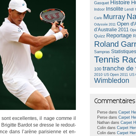
Histoire
H
Gasquet
Insolite
Lendl
Indoor
Na
Murray
Carlo
Open d'A
Odyssée 2011
d'Australie 2011
Ope
Reportage
Quizz
R
Roland Gar
Statistique
Sampras
Tennis Ra
tranche de 
100
US Open 2011
US 
2010
Wimbledon
Commentaires 
Perse dans
Carpet He
Perse dans
Carpet He
n sont ex­cel­lentes, il nage comme il
Nathan dans
Carpet 
igit­te Bar­dot se dres­se le re­dout­
Colin dans
Carpet He
ence dans l’arène parisien­ne et en­
Colin dans
Carpet He