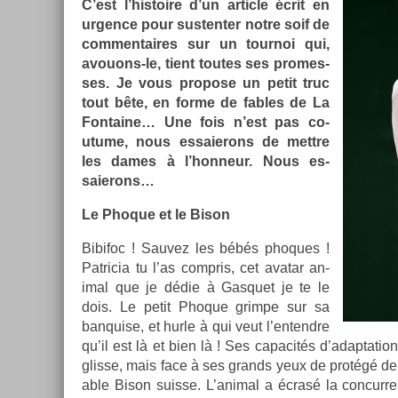
C’est l’his­toire d’un ar­ticle écrit en
urg­ence pour sus­tent­er notre soif de
com­men­taires sur un tour­noi qui,
avouons-le, tient toutes ses pro­mes­
ses. Je vous pro­pose un petit truc
tout bête, en forme de f­ables de La
Fon­taine… Une fois n’est pas co­
utume, nous es­saierons de mettre
les dames à l’hon­neur. Nous es­
saierons…
Le Phoque et le Bison
Bi­bifoc ! Sauvez les bébés phoques !
Pat­ricia tu l’as com­pris, cet avatar an­
im­al que je dédie à Gas­quet je te le
dois. Le petit Phoque grim­pe sur sa
ban­qu­ise, et hurle à qui veut l’en­tendre
qu’il est là et bien là ! Ses capacités d’adap­ta­tio
glis­se, mais face à ses grands yeux de protégé de Br
able Bison suis­se. L’anim­al a écrasé la con­curr­