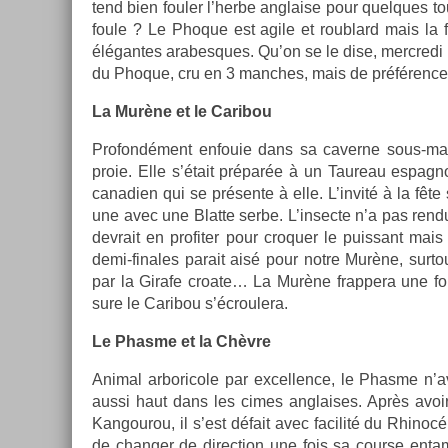
tend bien foul­er l’herbe an­gla­ise pour quel­ques to
foule ? Le Phoque est agile et roub­lard mais la
élégan­tes arabes­ques. Qu’on se le dise, mercredi 
du Phoque, cru en 3 man­ches, mais de préférence 
La Murène et le Caribou
Pro­fondé­ment en­fouie dans sa caver­ne sous-mar
proie. Elle s’était préparée à un Taureau es­pagnol
canadi­en qui se présente à elle. L’invité à la fête
une avec une Blat­te serbe. L’in­secte n’a pas rend
de­vrait en pro­fit­er pour croqu­er le puis­sant mais
demi-finales para­it aisé pour notre Murène, sur­to
par la Girafe croate… La Murène frap­pera une fois
sure le Caribou s’écroulera.
Le Phas­me et la Chèvre
An­im­al ar­boricole par ex­cell­ence, le Phas­me n’
aussi haut dans les cimes an­glaises. Après avoir b
Kan­gourou, il s’est défait avec facilité du Rhinoc
de chang­er de di­rec­tion une fois sa co­ur­se ent