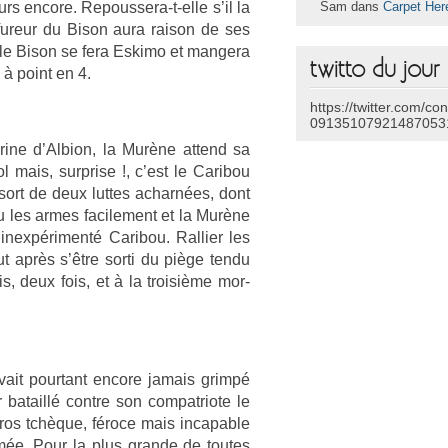
urs en­core. Repoussera-t-elle s’il la
Sam dans
Carpet Her
 fureur du Bison aura raison de ses
le Bison se fera Es­kimo et man­gera
twitto du jour
à point en 4.
https://twitter.com/co
09135107921487053
ine d’Alb­ion, la Murène at­tend sa
 mais, sur­pr­ise !, c’est le Caribou
 sort de deux lut­tes ac­harnées, dont
u les armes facile­ment et la Murène
 in­expéri­menté Caribou. Ral­li­er les
ut après s’être sorti du piège tendu
, deux fois, et à la troisiè­me mor­
avait pour­tant en­core jamais grimpé
ataillé con­tre son com­pat­riote le
éros tchèque, féroce mais in­cap­able
amée. Pour la plus gran­de de toutes