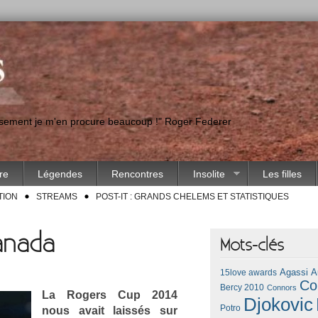
eusement je m'en procure beaucoup !" Roger Federer
ire
Légendes
Rencontres
Insolite
Les filles
TION
STREAMS
POST-IT : GRANDS CHELEMS ET STATISTIQUES
anada
Mots-clés
Agassi
A
15love awards
Co
Bercy 2010
Connors
La Rog­ers Cup 2014
Djokovic
Potro
nous avait laissés sur