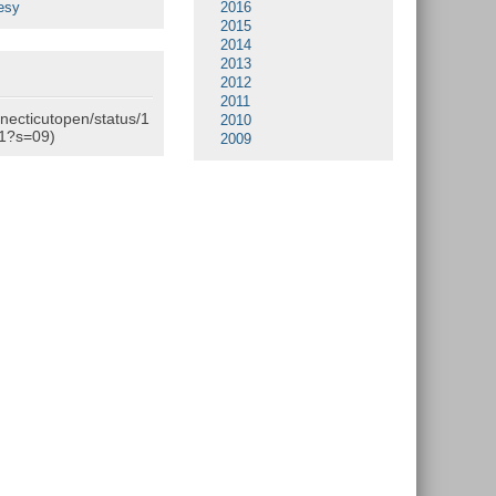
esy
2016
2015
2014
2013
2012
2011
nnecticutopen/status/1
2010
1?s=09)
2009