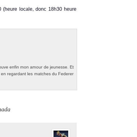
 (heure loc­ale, donc 18h30 heure
o­uve enfin mon amour de jeunes­se. Et
se en re­gar­dant les matches du Feder­er
nada