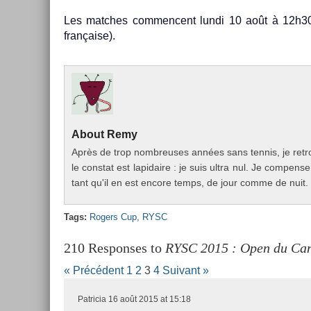
Les matches com­men­cent lundi 10 août à 12h30
française).
About
Remy
Après de trop nombreuses années sans ten­nis, je retr
le con­stat est lapidaire : je suis ultra nul. Je com­pen­
tant qu'il en est en­core temps, de jour comme de nuit.
Tags:
Rog­ers Cup
,
RYSC
210 Responses to
RYSC 2015 : Open du Ca
« Précédent
1
2
3
4
Suivant »
Patricia
16 août 2015 at 15:18