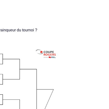
vain­queur du tour­noi ?