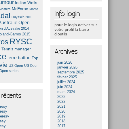
umour
Indian Wells
McEnroe
Masters
Monte-
info login
dal
Odyssée 2010
ustralie
Open
pour le login activer sur
n d'Australie 2014
votre profil la barre
d'outils
oland-Garros 2015
RYSC
ros
s
Tennis manager
Archives
ce
terre battue
Top
juin 2026
vie
US Open
US Open
janvier 2026
Open series
septembre 2025
février 2025
juillet 2024
juin 2024
mars 2024
récents
2023
2022
resy
2021
resy
2020
Heresy
2019
resy
2018
resy
2017