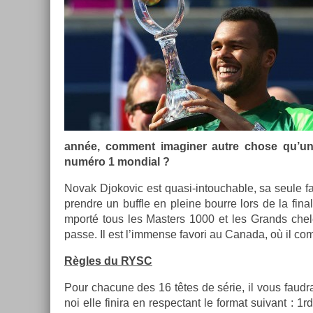
année, com­ment im­agin­er autre chose qu’une
numéro 1 mon­di­al ?
Novak Djokovic est quasi-intouchable, sa seule fa
pre­ndre un buffle en pleine bour­re lors de la fin­
mporté tous les Mast­ers 1000 et les Grands chelem
passe. Il est l’im­mense favori au Canada, où il com­p
Règles du RYSC
Pour chacune des 16 têtes de série, il vous faud­ra 
noi elle fin­ira en re­spec­tant le for­mat suivant : 1