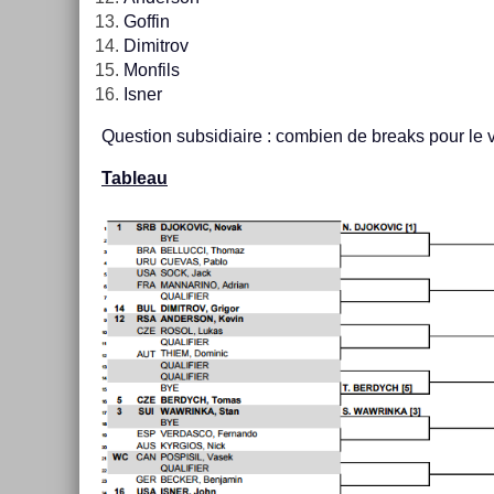
Gof­fin
Di­mit­rov
Mon­fils
Isner
Ques­tion sub­sidiaire : com­bi­en de breaks pour le 
Tab­leau