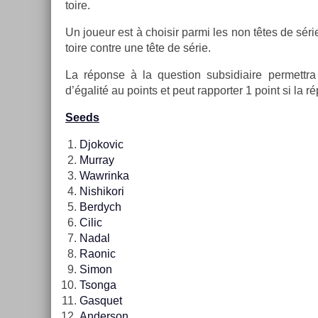
toire.
Un joueur est à choisir parmi les non têtes de série
toire con­tre une tête de série.
La réponse à la ques­tion sub­sidiaire per­mettra
d’égalité au points et peut rap­port­er 1 point si la 
Seeds
Djokovic
Mur­ray
Waw­rinka
Nis­hikori
Be­rdych
Cilic
Nadal
Raonic
Simon
Tson­ga
Gas­quet
An­der­son