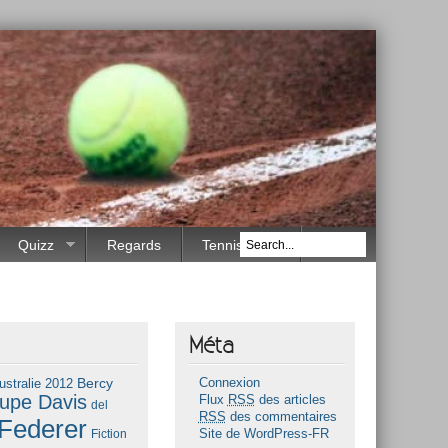
Quizz
Regards
Tennis Race
Méta
Bercy
ustralie 2012
Connexion
upe Davis
Flux
RSS
des articles
del
RSS
des commentaires
Federer
Fiction
Site de WordPress-FR