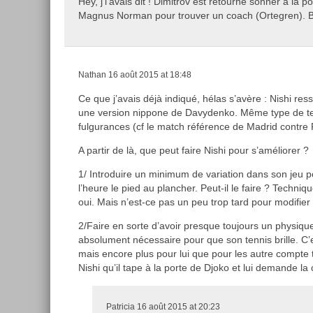
Hey, j’l’avais dit ! Dimitrov est retourné sonner à la 
Magnus Norman pour trouver un coach (Ortegren). B
Nathan
16 août 2015 at 18:48
Ce que j’avais déjà indiqué, hélas s’avère : Nishi re
une version nippone de Davydenko. Même type de t
fulgurances (cf le match référence de Madrid contre 
A partir de là, que peut faire Nishi pour s’améliorer ?
1/ Introduire un minimum de variation dans son jeu po
l’heure le pied au plancher. Peut-il le faire ? Techni
oui. Mais n’est-ce pas un peu trop tard pour modifier
2/Faire en sorte d’avoir presque toujours un physiqu
absolument nécessaire pour que son tennis brille. C’
mais encore plus pour lui que pour les autre compte t
Nishi qu’il tape à la porte de Djoko et lui demande la 
Patricia
16 août 2015 at 20:23