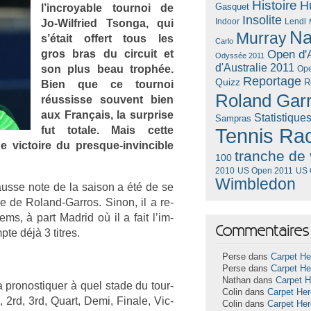
Histoire
H
Gasquet
l’incroy­able tour­noi de
Insolite
Lendl
Jo-Wilfried Tson­ga, qui
Indoor
Na
Murray
s’était of­fert tous les
Carlo
gros bras du cir­cuit et
Open d'A
Odyssée 2011
d'Australie 2011
son plus beau trophée.
Ope
Reportage
Quizz
R
Bien que ce tour­noi
Roland Gar
réus­sisse souvent bien
aux Français, la sur­pr­ise
Statistique
Sampras
fut totale. Mais cette
Tennis Ra
 vic­toire du presque-invincible
tranche de 
100
US Open 2011
US 
2010
Wimbledon
us­se note de la saison a été de se
ale de Roland-Garros. Sinon, il a re­
s, à part Mad­rid où il a fait l’im­
Commentaires 
te déjà 3 tit­res.
Perse dans
Carpet He
Perse dans
Carpet He
Nathan dans
Carpet 
pro­nos­tiqu­er à quel stade du tour­
Colin dans
Carpet He
rd, 2rd, 3rd, Quart, Demi, Fin­ale, Vic­
Colin dans
Carpet He