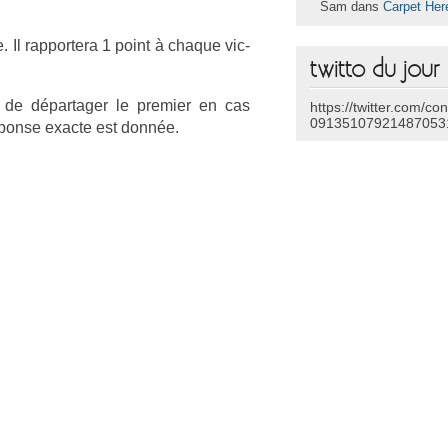
Sam dans
Carpet Her
. Il rap­portera 1 point à chaque vic­
twitto du jour
 de dépar­tag­er le pre­mi­er en cas
https://twitter.com/co
09135107921487053
réponse ex­ac­te est donnée.