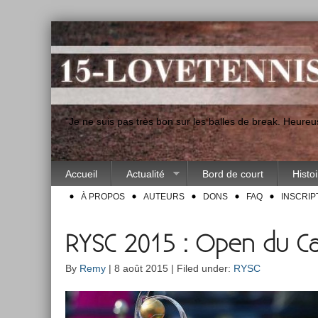
"Je ne suis pas très bon sur les balles de break. Heur
Accueil
Actualité
Bord de court
Histo
À PROPOS
AUTEURS
DONS
FAQ
INSCRIP
RYSC 2015 : Open du C
By
Remy
| 8 août 2015 | Filed under:
RYSC