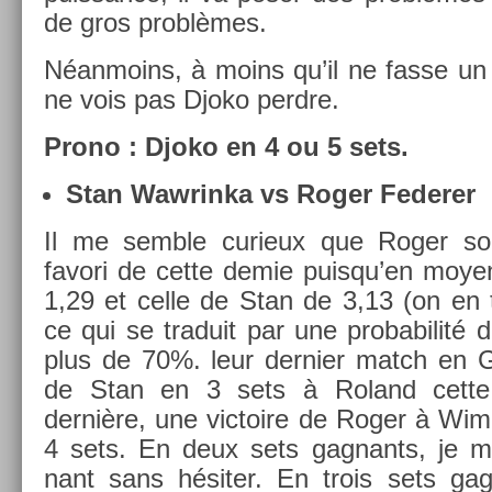
de gros problèmes.
Néan­moins, à moins qu’il ne fasse un
ne vois pas Djoko per­dre.
Prono : Djoko en 4 ou 5 sets.
Stan Waw­rinka vs Roger Feder­er
Il me semble curieux que Roger soit
favori de cette demie puis­qu’­en moye
1,29 et celle de Stan de 3,13 (on en 
ce qui se traduit par une pro­babilité d
plus de 70%. leur de­rni­er match en G
de Stan en 3 sets à Roland cette
dernière, une vic­toire de Roger à Wi
4 sets. En deux sets gag­nants, je m
nant sans hésiter. En trois sets gag