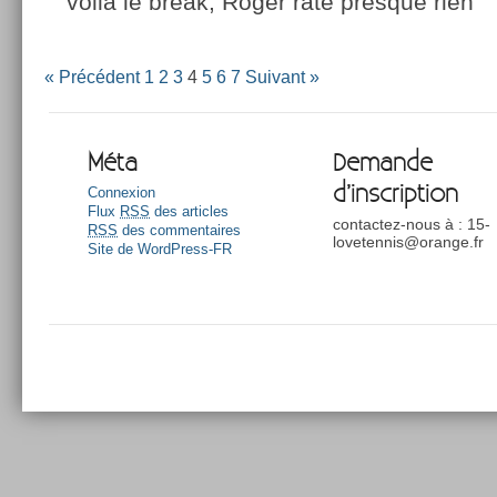
voila le break, Roger rate presque rien
« Précédent
1
2
3
4
5
6
7
Suivant »
Méta
Demande
d’inscription
Connexion
Flux
RSS
des articles
contactez-nous à : 15-
RSS
des commentaires
lovetennis@orange.fr
Site de WordPress-FR