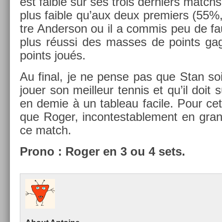
est faib­le sur ses trois de­rni­ers mat
plus faib­le qu’aux deux pre­mi­ers (5
tre An­der­son ou il a com­mis peu de fa
plus réussi des mas­ses de points gag
points joués.
Au final, je ne pense pas que Stan soit
jouer son meil­leur ten­nis et qu’il doit
en demie à un tab­leau facile. Pour cet
que Roger, in­con­testab­le­ment en gra
ce match.
Prono : Roger en 3 ou 4 sets.