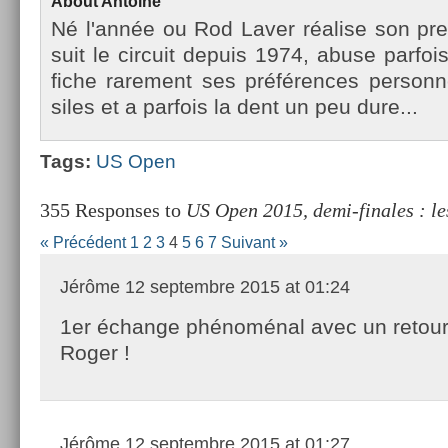
About
An­toine
Né l'année ou Rod Laver réalise son pre
suit le cir­cuit de­puis 1974, abuse par­fois
fiche rare­ment ses préfér­ences per­son­n
siles et a par­fois la dent un peu dure...
Tags:
US Open
355 Responses to
US Open 2015, demi-finales : le
« Précédent
1
2
3
4
5
6
7
Suivant »
Jérôme
12 septembre 2015 at 01:24
1er échange phénoménal avec un retour 
Roger !
Jérôme
12 septembre 2015 at 01:27