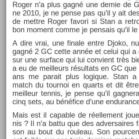
Roger n’a plus gagné une demie de GC
ne 2010, je ne pense pas qu’il y ait des 
de mettre Roger favori si Stan a retro
bon mo­ment comme je pen­sais qu’il le 
A dire vrai, une fin­ale entre Djoko, 
gagné 2 GC cette année et celui qui a g
sur une sur­face qui lui con­vient très bie
a eu de meil­leurs résul­tats en GC que
ans me para­it plus logique. Stan a 
match du tour­noi en quarts et dit être
meil­leur ten­nis, je pense qu’il gag­ner
cinq sets, au bénéfice d’une end­uran­ce
Mais est il cap­able de réel­le­ment joue
nis ? Il n’a battu que des ad­versaires f
son au bout du rouleau. Son pour­ce