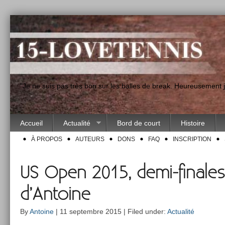
"Je ne suis pas très bon sur les balles de break. Heureusement
Accueil
Actualité
Bord de court
Histoire
À PROPOS
AUTEURS
DONS
FAQ
INSCRIPTION
US Open 2015, demi-finales
d’Antoine
By
Antoine
| 11 septembre 2015 | Filed under:
Actualité