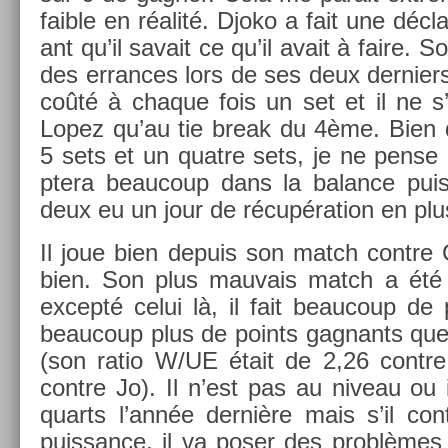
faib­le en réalité. Djoko a fait une déclar
ant qu’il savait ce qu’il avait à faire. 
des er­rances lors de ses deux de­rni­er
coûté à chaque fois un set et il ne s
Lopez qu’au tie break du 4ème. Bien 
5 sets et un quat­re sets, je ne pens
ptera be­aucoup dans la balan­ce puis­
deux eu un jour de récupéra­tion en plu
Il joue bien de­puis son match con­tre 
bien. Son plus mauvais match a été l
ex­cepté celui là, il fait be­aucoup de
be­aucoup plus de points gag­nants que 
(son ratio W/UE était de 2,26 con­tre
con­tre Jo). Il n’est pas au niveau ou il
quarts l’année dernière mais s’il con
puis­sance, il va poser des problèmes