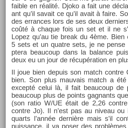
faib­le en réalité. Djoko a fait une déclar
ant qu’il savait ce qu’il avait à faire. 
des er­rances lors de ses deux de­rni­er
coûté à chaque fois un set et il ne s
Lopez qu’au tie break du 4ème. Bien 
5 sets et un quat­re sets, je ne pens
ptera be­aucoup dans la balan­ce puis­
deux eu un jour de récupéra­tion en plu
Il joue bien de­puis son match con­tre 
bien. Son plus mauvais match a été l
ex­cepté celui là, il fait be­aucoup de
be­aucoup plus de points gag­nants que 
(son ratio W/UE était de 2,26 con­tre
con­tre Jo). Il n’est pas au niveau ou il
quarts l’année dernière mais s’il con
puis­sance, il va poser des problèmes