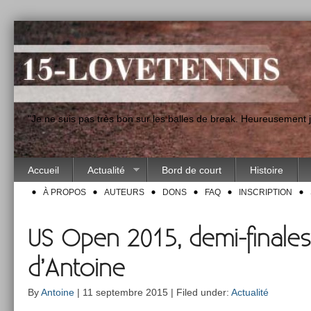
"Je ne suis pas très bon sur les balles de break. Heureusement
Accueil
Actualité
Bord de court
Histoire
À PROPOS
AUTEURS
DONS
FAQ
INSCRIPTION
US Open 2015, demi-finales
d’Antoine
By
Antoine
| 11 septembre 2015 | Filed under:
Actualité