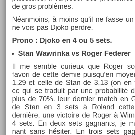
de gros problèmes.
Néan­moins, à moins qu’il ne fasse un
ne vois pas Djoko per­dre.
Prono : Djoko en 4 ou 5 sets.
Stan Waw­rinka vs Roger Feder­er
Il me semble curieux que Roger soit
favori de cette demie puis­qu’­en moye
1,29 et celle de Stan de 3,13 (on en 
ce qui se traduit par une pro­babilité d
plus de 70%. leur de­rni­er match en G
de Stan en 3 sets à Roland cette
dernière, une vic­toire de Roger à Wi
4 sets. En deux sets gag­nants, je m
nant sans hésiter. En trois sets gag