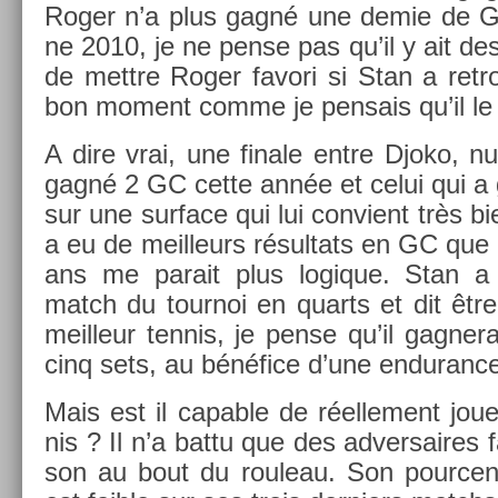
Roger n’a plus gagné une demie de GC
ne 2010, je ne pense pas qu’il y ait des 
de mettre Roger favori si Stan a retro
bon mo­ment comme je pen­sais qu’il le 
A dire vrai, une fin­ale entre Djoko, 
gagné 2 GC cette année et celui qui a g
sur une sur­face qui lui con­vient très bie
a eu de meil­leurs résul­tats en GC que
ans me para­it plus logique. Stan a 
match du tour­noi en quarts et dit être
meil­leur ten­nis, je pense qu’il gag­ner
cinq sets, au bénéfice d’une end­uran­ce
Mais est il cap­able de réel­le­ment joue
nis ? Il n’a battu que des ad­versaires f
son au bout du rouleau. Son pour­ce