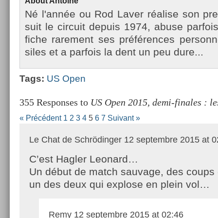
About
An­toine
Né l'année ou Rod Laver réalise son pre
suit le cir­cuit de­puis 1974, abuse par­fois
fiche rare­ment ses préfér­ences per­son­n
siles et a par­fois la dent un peu dure...
Tags:
US Open
355 Responses to
US Open 2015, demi-finales : le
« Précédent
1
2
3
4
5
6
7
Suivant »
Le Chat de Schrödinger
12 septembre 2015 at 0
C’est Hagler Leonard…
Un début de match sauvage, des coups d
un des deux qui explose en plein vol…
Remy
12 septembre 2015 at 02:46