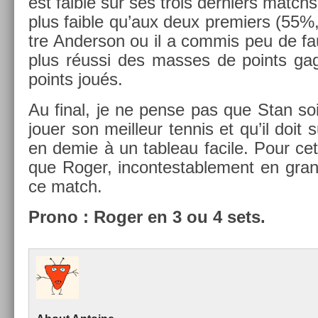
est faib­le sur ses trois de­rni­ers mat
plus faib­le qu’aux deux pre­mi­ers (5
tre An­der­son ou il a com­mis peu de fa
plus réussi des mas­ses de points gag
points joués.
Au final, je ne pense pas que Stan soit
jouer son meil­leur ten­nis et qu’il doit
en demie à un tab­leau facile. Pour cet
que Roger, in­con­testab­le­ment en gra
ce match.
Prono : Roger en 3 ou 4 sets.