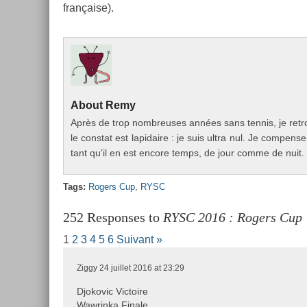
française).
About
Remy
Après de trop nombreuses années sans ten­nis, je retr
le con­stat est lapidaire : je suis ultra nul. Je com­pen­
tant qu'il en est en­core temps, de jour comme de nuit.
Tags:
Rog­ers Cup
,
RYSC
252 Responses to
RYSC 2016 : Rogers Cup
1
2
3
4
5
6
Suivant »
Ziggy
24 juillet 2016 at 23:29
Djokovic Victoire
Wawrinka Finale