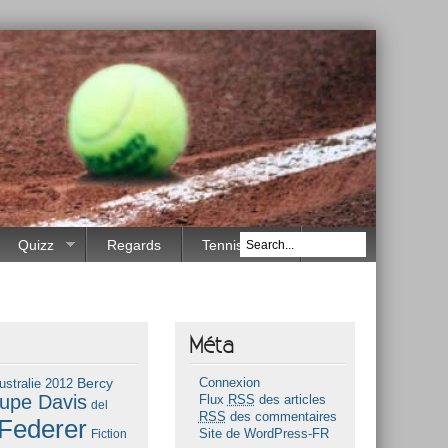
Quizz
Regards
Tennis Race
Méta
Bercy
ustralie 2012
Connexion
upe Davis
Flux
RSS
des articles
del
RSS
des commentaires
Federer
Fiction
Site de WordPress-FR