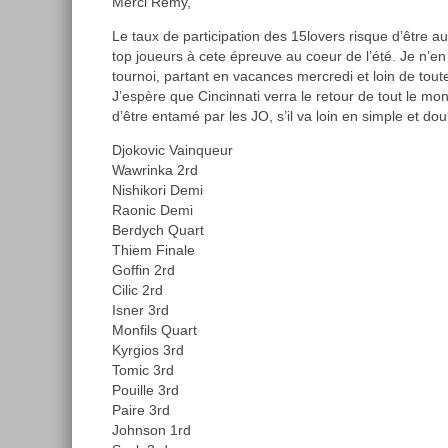
Merci Remy,
Le taux de participation des 15lovers risque d’être au
top joueurs à cete épreuve au coeur de l’été. Je n’e
tournoi, partant en vacances mercredi et loin de toute 
J’espère que Cincinnati verra le retour de tout le mon
d’être entamé par les JO, s’il va loin en simple et dou
Djokovic Vainqueur
Wawrinka 2rd
Nishikori Demi
Raonic Demi
Berdych Quart
Thiem Finale
Goffin 2rd
Cilic 2rd
Isner 3rd
Monfils Quart
Kyrgios 3rd
Tomic 3rd
Pouille 3rd
Paire 3rd
Johnson 1rd