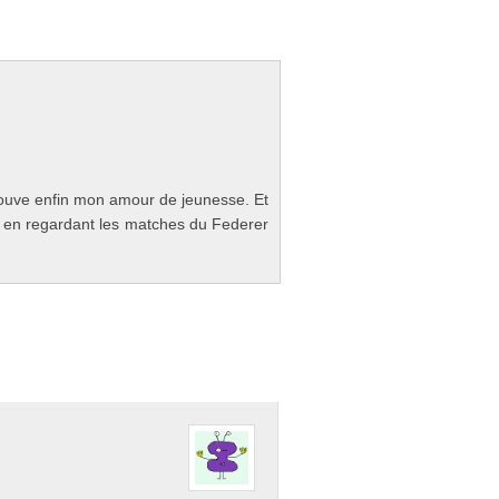
o­uve enfin mon amour de jeunes­se. Et
se en re­gar­dant les matches du Feder­er