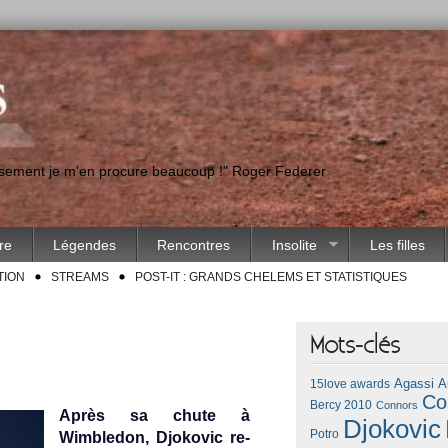
eusement je m'en procure beaucoup !" Roger Federer
ire
Légendes
Rencontres
Insolite
Les filles
TION
STREAMS
POST-IT : GRANDS CHELEMS ET STATISTIQUES
Mots-clés
Agassi
A
15love awards
Co
Bercy 2010
Connors
Après sa chute à
Djokovic
Potro
Wimbledon, Djokovic re­