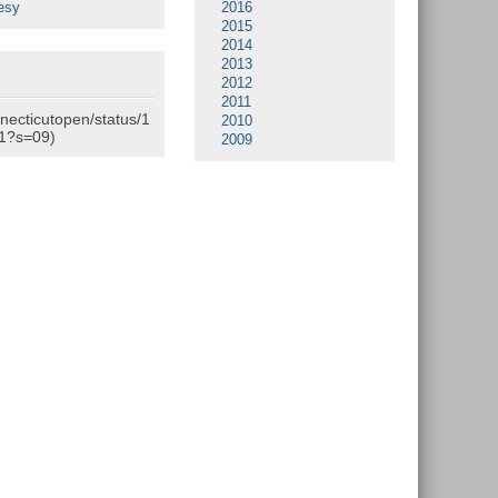
esy
2016
2015
2014
2013
2012
2011
nnecticutopen/status/1
2010
1?s=09)
2009