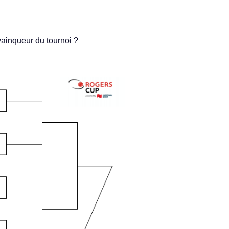
vain­queur du tour­noi ?