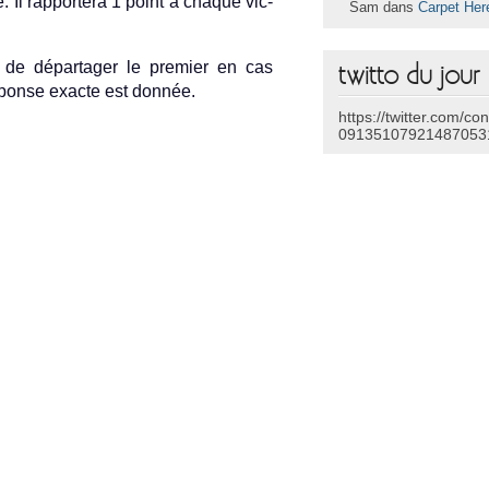
. Il rap­portera 1 point à chaque vic­
Sam dans
Carpet Her
 de dépar­tag­er le pre­mi­er en cas
twitto du jour
réponse ex­ac­te est donnée.
https://twitter.com/co
09135107921487053