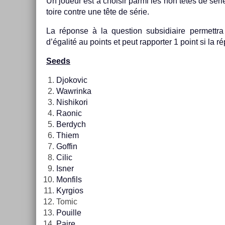
Un joueur est à choisir parmi les non têtes de série
toire con­tre une tête de série.
La réponse à la ques­tion sub­sidiaire per­mettra
d’égalité au points et peut rap­port­er 1 point si la 
Seeds
Djokovic
Waw­rinka
Nis­hikori
Raonic
Be­rdych
Thiem
Gof­fin
Cilic
Isner
Mon­fils
Kyr­gios
Tomic
Pouil­le
Paire