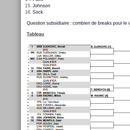
Johnson
Sock
Ques­tion sub­sidiaire : com­bi­en de breaks pour le 
Tab­leau