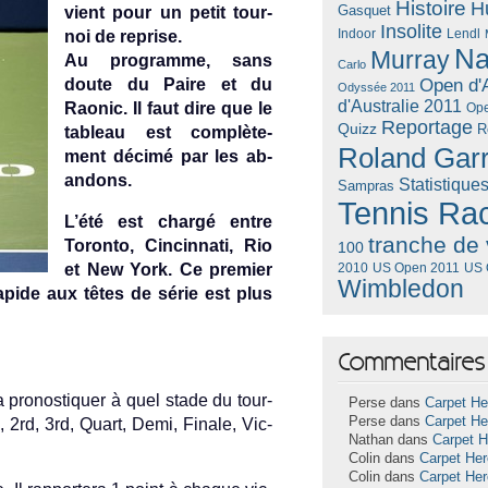
Histoire
H
Gasquet
vient pour un petit tour­
Insolite
Lendl
noi de re­pr­ise.
Indoor
Na
Murray
Au pro­gram­me, sans
Carlo
doute du Paire et du
Open d'A
Odyssée 2011
d'Australie 2011
Raonic. Il faut dire que le
Ope
Reportage
Quizz
R
tab­leau est com­plète­
Roland Gar
ment décimé par les ab­
an­dons.
Statistique
Sampras
Tennis Ra
L’été est chargé entre
tranche de 
Toron­to, Cin­cinnati, Rio
100
et New York. Ce pre­mi­er
US Open 2011
US 
2010
Wimbledon
rapide aux têtes de série est plus
Commentaires 
pro­nos­tiqu­er à quel stade du tour­
Perse dans
Carpet He
Perse dans
Carpet He
rd, 2rd, 3rd, Quart, Demi, Fin­ale, Vic­
Nathan dans
Carpet 
Colin dans
Carpet He
Colin dans
Carpet He