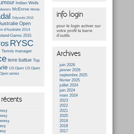
umour
Indian Wells
McEnroe
Masters
Monte-
info login
dal
Odyssée 2010
ustralie
Open
pour le login activer sur
n d'Australie 2014
votre profil la barre
d'outils
oland-Garros 2015
RYSC
ros
s
Tennis manager
Archives
ce
terre battue
Top
juin 2026
vie
US Open
US Open
janvier 2026
Open series
septembre 2025
février 2025
juillet 2024
juin 2024
mars 2024
récents
2023
2022
resy
2021
resy
2020
Heresy
2019
resy
2018
resy
2017