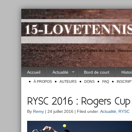
"Je ne suis pas très bon sur les balles de break. Heur
Accueil
Actualité
Bord de court
Histo
À PROPOS
AUTEURS
DONS
FAQ
INSCRIP
RYSC 2016 : Rogers Cup
By
Remy
| 24 juillet 2016 | Filed under:
Actualité
,
RYSC