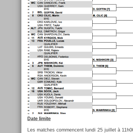
Date li­mite
Les matches com­men­cent lundi 25 juil­let à 11h