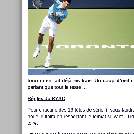
tour­noi en fait déjà les frais. Un coup d’oeil 
par­lant que tout le reste …
Règles du RYSC
Pour chacune des 16 têtes de série, il vous faud­ra 
noi elle fin­ira en re­spec­tant le for­mat suivant : 1
toire.