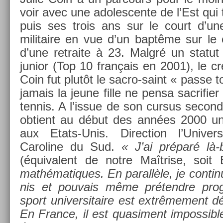
voir avec une adoles­cente de l’Est qui t
puis ses trois ans sur le court d’u
militaire en vue d’un baptême sur le c
d’une re­traite à 23. Malgré un statu
junior (Top 10 français en 2001), le cr
Coin fut plutôt le sacro-saint « passe 
jamais la jeune fille ne pensa sac­rifi­e
ten­nis. A l’issue de son cur­sus secon­
ob­tient au début des années 2000 un
aux Etats-Unis. Di­rec­tion l’Univer
Caroline du Sud.
« J’ai préparé là
(équivalent de notre Maîtrise, soi
mathématiques. En para­llèle, je con­tin
nis et pouvais même prétendre pro­gr
sport uni­ver­sitaire est ex­trême­ment
En Fran­ce, il est quasi­ment im­pos­sible