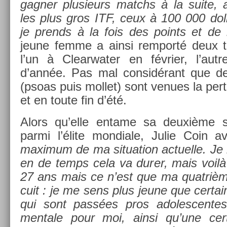
gagn­er plusieurs matchs à la suite, al
les plus gros ITF, ceux à 100 000 dol­l
je pre­nds à la fois des points et de l
jeune femme a ainsi re­mporté deux ti
l’un à Clear­wat­er en février, l’au
d’année. Pas mal con­sidérant que de 
(psoas puis mol­let) sont venues la per­t
et en toute fin d’été.
Alors qu’elle en­tame sa deuxième s
parmi l’élite mon­diale, Julie Coin 
maxi­mum de ma situa­tion ac­tuel­le. Je
en de temps cela va durer, mais voilà
27 ans mais ce n’est que ma quat­rièm
cuit : je me sens plus jeune que cer­tain
qui sont passées pros adoles­centes.
men­tale pour moi, ainsi qu’une cer­