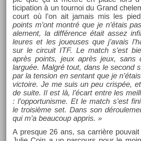
ticipa­tion à un tour­noi du Grand chele
court où l’on ait jamais mis les pie
points m’ont montré que je n’étais pas 
ale­ment, la différence était assez in­
leures et les joueuses que j’avais l’
sur le cir­cuit ITF. Le match s’est bie
après points, jeux après jeux, sans 
larguée. Malgré tout, dans le second set
par la tens­ion en sen­tant que je n’étais
vic­toire. Je me suis un peu crispée, e
de suite. Il est là, l’écart entre les meil
: l’op­portunis­me. Et le match s’est fin
le troisiè­me set. Dans son déroule­men
qui m’a be­aucoup appris. »
A pre­sque 26 ans, sa carrière pouvait 
Julie Coin a un par­cours pour le moin