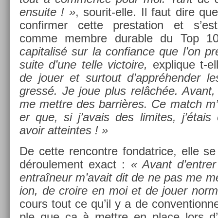
en­suite ! »
, sourit-elle. Il faut dire q
con­firm­er cette pre­sta­tion et s’e
comme mem­bre dur­able du Top 100
capitalisé sur la con­fian­ce que l’on 
suite d’une telle vic­toire,
ex­plique t-el
de jouer et sur­tout d’appréhend­er le
gressé. Je joue plus relâchée. Avant, 
me mettre des barrières. Ce match m’a
er que, si j’avais des li­mites, j’étais
avoir at­tein­tes ! »
De cette re­ncontre fon­datrice, elle se 
déroule­ment exact :
« Avant d’entr­e
entraîneur m’avait dit de ne pas me met
ion, de croire en moi et de jouer nor­
cours tout ce qu’il y a de con­ven­tion­n
ple que ça à mettre en place lors d