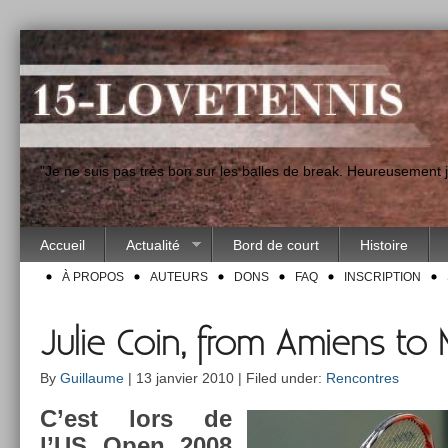
"Je ne suis pas très bon sur les balles de break. Heureusement
Accueil
Actualité
Bord de court
Histoire
À PROPOS
AUTEURS
DONS
FAQ
INSCRIPTION
Julie Coin, from Amiens to
By
Guillaume
| 13 janvier 2010 | Filed under:
Rencontres
C’est lors de
l’US Open 2008