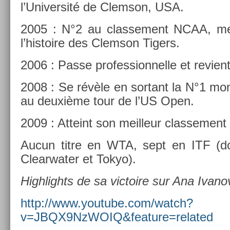
l’Univer­sité de Clem­son, USA.
2005 : N°2 au clas­se­ment NCAA, mei
l’his­toire des Clem­son Tig­ers.
2006 : Passe pro­fes­sion­nelle et re­vie
2008 : Se révèle en sor­tant la N°1 mon
au deuxième tour de l’US Open.
2009 : At­teint son meil­leur clas­se­ment
Aucun titre en WTA, sept en ITF (d
Clear­wat­er et Tokyo).
Highlights de sa vic­toire sur Ana Ivano
http://www.youtube.­com/watch?
v=JBQX9NzWOIQ&feature=­related