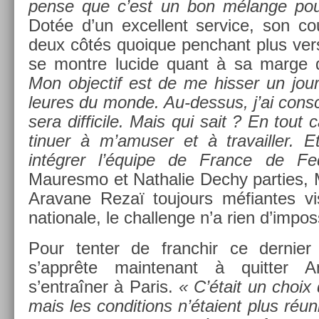
pense que c’est un bon mélange pour
Dotée d’un ex­cel­lent ser­vice, son co
deux côtés quoique penchant plus vers 
se montre lucide quant à sa marge d
Mon ob­jec­tif est de me hiss­er un jou
leures du monde. Au-dessus, j’ai con­s
sera dif­ficile. Mais qui sait ? En tout 
tinu­er à m’amus­er et à travaill­er. 
intégrer l’équipe de Fran­ce de F
Maures­mo et Nat­halie Dechy part­ies, Ma
Aravane Rezaï toujours méfian­tes vis
nationale, le chal­lenge n’a rien d’im­poss
Pour tent­er de franchir ce de­rni­er 
s’apprête main­tenant à quitt­er 
s’entraîner à Paris.
« C’était un choix di
mais les con­di­tions n’étaient plus ré