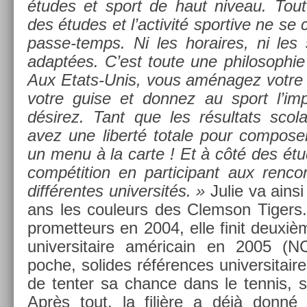
études et sport de haut niveau. Tout 
des études et l’ac­tivité spor­tive ne 
passe-temps. Ni les horaires, ni les 
adaptées. C’est toute une philosop­hi
Aux Etats-Unis, vous aménagez votre 
votre guise et don­nez au sport l’im­
désirez. Tant que les résul­tats scol
avez une li­berté totale pour com­pos­e
un menu à la carte ! Et à côté des ét
com­péti­tion en par­ticipant aux re­nc
dif­féren­tes uni­ver­sités. »
Julie va ainsi
ans les co­uleurs des Clem­son Tig­er
pro­met­teurs en 2004, elle finit deuxi
uni­ver­sitaire américain en 2005 (
poche, sol­ides référ­ences uni­ver­sitair
de tent­er sa chan­ce dans le ten­nis, su
Après tout, la filière a déjà donn