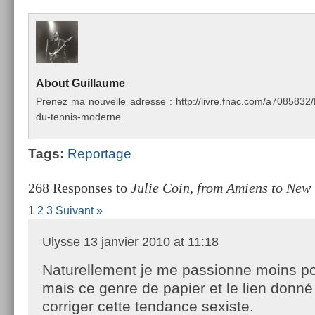
About
Guil­laume
Pre­nez ma nouvel­le ad­resse : http://livre.fnac.com/a70858
du-tennis-moderne
Tags:
Re­por­tage
268 Responses to
Julie Coin, from Amiens to New
1
2
3
Suivant »
Ulysse
13 janvier 2010 at 11:18
Naturellement je me passionne moins p
mais ce genre de papier et le lien donné
corriger cette tendance sexiste.