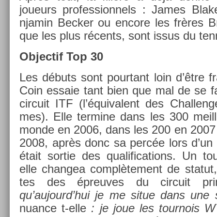
joueurs pro­fes­sion­nels : James Bla
njamin Be­ck­er ou en­core les frères B
que les plus récents, sont issus du ten­ni
Ob­jec­tif Top 30
Les débuts sont pour­tant loin d’être fr
Coin es­saie tant bien que mal de se fa
cir­cuit ITF (l’équivalent des Chal­len
mes). Elle ter­mine dans les 300 meil
monde en 2006, dans les 200 en 2007 
2008, après donc sa percée lors d’un
était sor­tie des qualifica­tions. Un t
elle chan­gea com­plète­ment de statut,
tes des épre­uves du cir­cuit prin
qu’aujourd’hui je me situe dans une s
nuan­ce t-elle
: je joue les tour­nois 