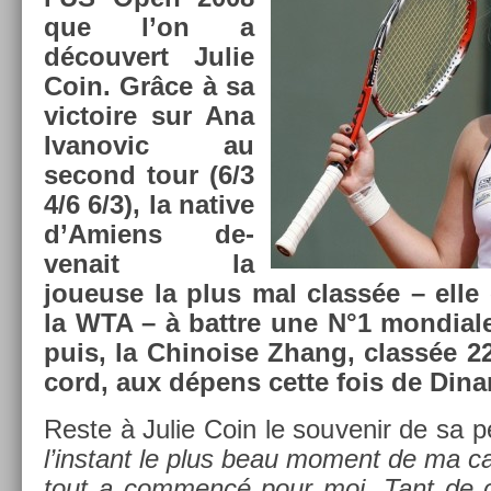
que l’on a
découvert Julie
Coin. Grâce à sa
vic­toire sur Ana
Ivanovic au
second tour (6/3
4/6 6/3), la native
d’Amiens de­
venait la
joueuse la plus mal classée – elle 
la WTA – à battre une N°1 mon­diale 
puis, la Chino­ise Zhang, classée 22
cord, aux dépens cette fois de Di­na
Reste à Julie Coin le souvenir de sa p
l’instant le plus beau mo­ment de ma ca
tout a com­mencé pour moi. Tant de 