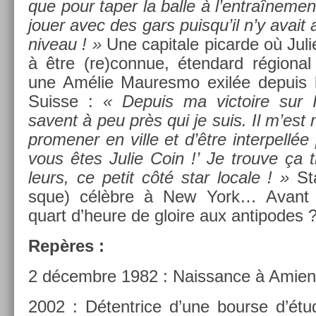
que pour taper la balle à l’entraî­ne­men
jouer avec des gars puis­qu’il n’y avait
niveau ! »
Une capitale picar­de où Juli
à être (re­)con­nue, éten­dard région­a
une Amélie Maures­mo exilée de­puis
Suis­se :
« De­puis ma vic­toire sur 
savent à peu près qui je suis. Il m’es
pro­men­er en ville et d’être in­ter­pell
vous êtes Julie Coin !’ Je trouve ça t
leurs, ce petit côté star loc­ale ! »
St
sque) célèbre à New York… Avant p
quart d’heure de gloire aux anti­podes 
Repères :
2 décembre 1982 : Nais­sance à Amien
2002 : Détentrice d’une bour­se d’étud