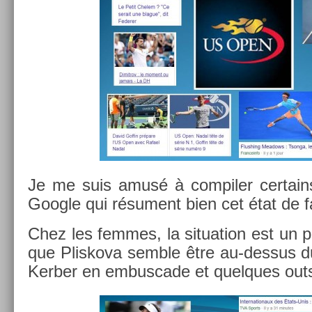
Je me suis amusé à com­pil­er cer­tains
Goog­le qui résu­ment bien cet état de fa
Chez les fem­mes, la situa­tion est un p
que Plis­kova semble être au-dessus d
Kerb­er en em­bus­cade et quel­ques out­s