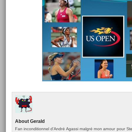
About
Gerald
Fan in­con­dition­nel d'André Agas­si malgré mon amour pour Stef­fi