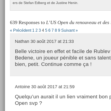
ers de Stefan Ed­berg et de Just­ine Henin.
639 Responses to
L’US Open du renouveau et des 
« Précédent
1
2
3
4
5
6
7
8
9
Suivant »
Nathan
30 août 2017 at 21:33
Belle victoire en effet et facile de Rublev
Bedene, un joueur pénible et sans talent
bien, petit. Continue comme ça !
Antoine
30 août 2017 at 21:59
Quelqu’un aurait il un lien vraiment bon
Open svp ?