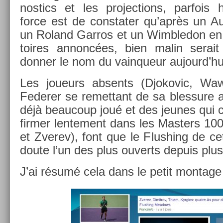
nos­tics et les pro­jec­tions, par­fois
force est de con­stat­er qu’après un A
un Roland Gar­ros et un Wimbledon en 
toires an­noncées, bien malin serait 
donn­er le nom du vain­queur aujourd’hu
Les joueurs ab­sents (Djokovic, Waw
Feder­er se re­met­tant de sa bles­sure
déjà be­aucoup joué et des jeunes qui c
firm­er len­te­ment dans les Mast­ers 1000
et Zverev), font que le Flush­ing de c
doute l’un des plus ouverts de­puis plu
J’ai résumé cela dans le petit mon­tage