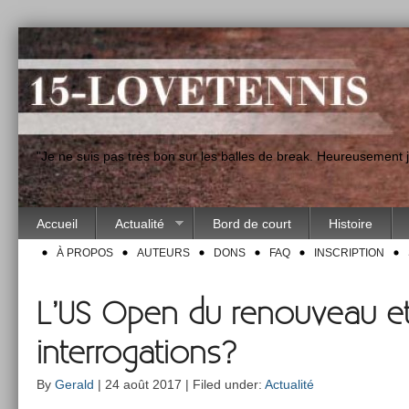
"Je ne suis pas très bon sur les balles de break. Heureusement
Accueil
Actualité
Bord de court
Histoire
À PROPOS
AUTEURS
DONS
FAQ
INSCRIPTION
L’US Open du renouveau e
interrogations?
By
Gerald
| 24 août 2017 | Filed under:
Actualité