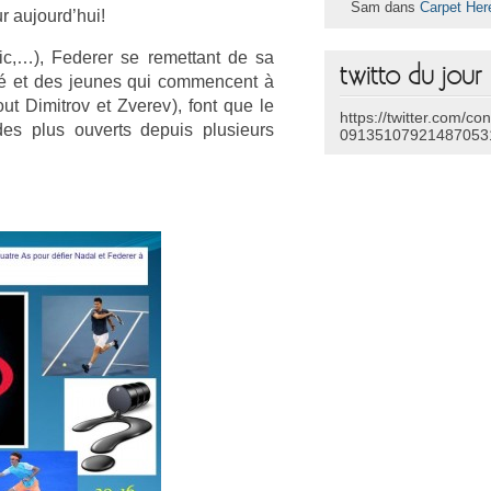
Sam dans
Carpet Her
ur aujourd’hui!
c,…), Feder­er se re­met­tant de sa
twitto du jour
é et des jeunes qui com­men­cent à
out Di­mit­rov et Zverev), font que le
https://twitter.com/co
es plus ouverts de­puis plusieurs
09135107921487053
: