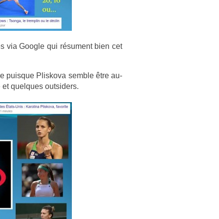
vés via Goog­le qui résu­ment bien cet
re puis­que Plis­kova semble être au-
t quel­ques out­sid­ers.