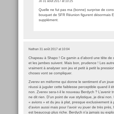
Jo
31 août 2017 at 10:25
Quelle ne fut pas ma (bonne) surprise de const
bouquet de SFR Réunion figurent désormais Eu
supplément.
Nathan
31 août 2017 at 10:04
Chapeau à Shapo ! Ce gamin a d’abord une tête de c
et les jambes suivent. Mais bon, prudence ! Les au
vraiment à analyser son jeu et petit à petit la pressio
choses vont se compliquer.
Zverev en méforme qui donne le sentiment d’un joueur
réussi à juguler cette faiblesse perceptible quand il
non. Zverev sera-t-il le nouveau Berdych ? L’avenir
ne dit rien. D’un point de vue stylistique, je dirai no
« avions » et du jeu à plat, presque exclusivement à 
d’avion aussi mais pour l’avoir vu jouer de très près, l
est beaucoup plus riche. Berdych n’a jamais su exploi