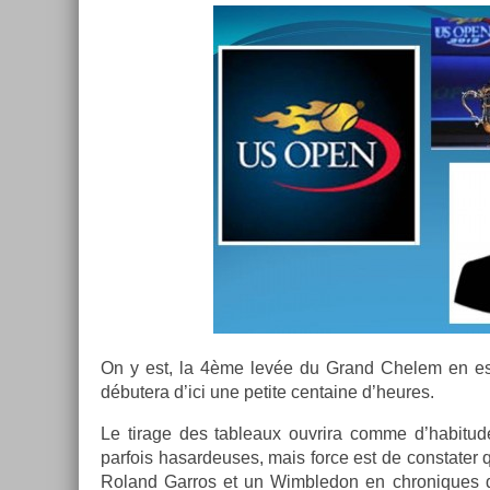
On y est, la 4ème levée du Grand Chelem en est 
débutera d’ici une petite cen­taine d’heures.
Le tirage des tab­leaux ouv­rira comme d’habitude l
par­fois hasar­deuses, mais force est de con­stat­e
Roland Gar­ros et un Wimbledon en chroniques de