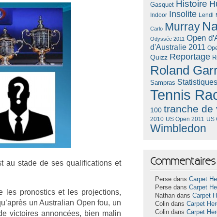
Histoire
H
Gasquet
Insolite
Lendl
Indoor
Na
Murray
Carlo
Open d'A
Odyssée 2011
d'Australie 2011
Ope
Reportage
Quizz
R
Roland Gar
Statistique
Sampras
Tennis Ra
tranche de 
100
US Open 2011
US 
2010
Wimbledon
Commentaires 
au stade de ses qualifica­tions et
Perse dans
Carpet He
Perse dans
Carpet He
es pro­nos­tics et les pro­jec­tions,
Nathan dans
Carpet 
r qu’après un Australian Open fou, un
Colin dans
Carpet He
Colin dans
Carpet He
 vic­toires an­noncées, bien malin