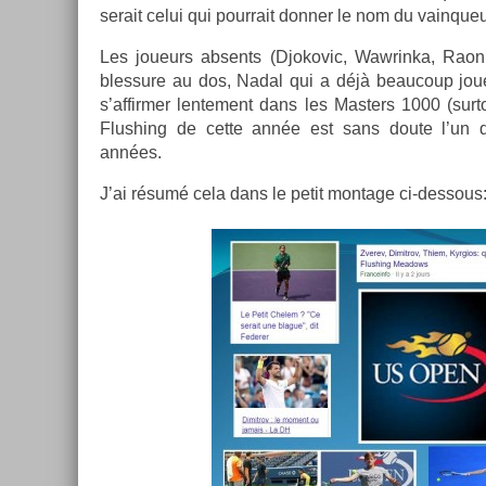
serait celui qui pour­rait donn­er le nom du vain­que
Les joueurs ab­sents (Djokovic, Waw­rinka, Raoni
bles­sure au dos, Nadal qui a déjà be­aucoup jou
s’af­firm­er len­te­ment dans les Mast­ers 1000 (sur­t
Flush­ing de cette année est sans doute l’un d
années.
J’ai résumé cela dans le petit mon­tage ci-dessous