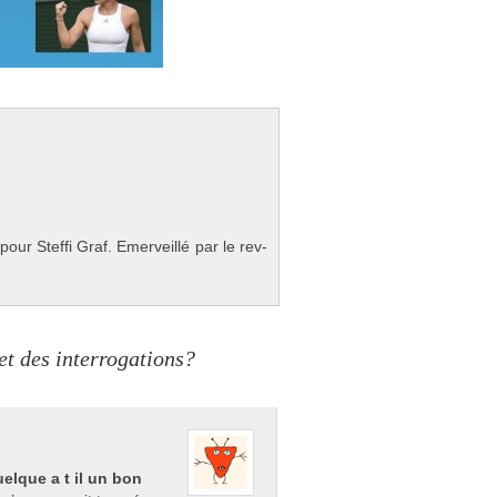
r Stef­fi Graf. Em­er­veillé par le re­v­
t des interrogations?
elque a t il un bon