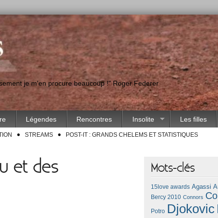
eusement je m'en procure beaucoup !" Roger Federer
ire
Légendes
Rencontres
Insolite
Les filles
TION
STREAMS
POST-IT : GRANDS CHELEMS ET STATISTIQUES
u et des
Mots-clés
Agassi
A
15love awards
Co
Bercy 2010
Connors
Djokovic
Potro