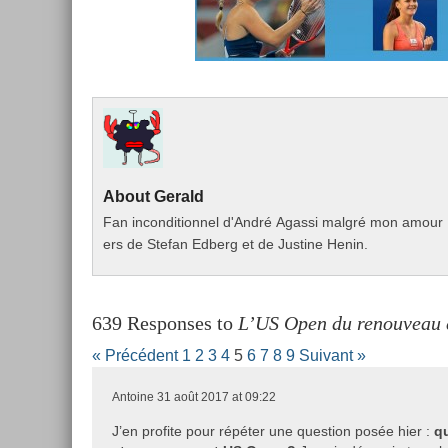
About
Gerald
Fan in­con­dition­nel d'André Agas­si malgré mon amour pou
ers de Stefan Ed­berg et de Just­ine Henin.
639 Responses to
L’US Open du renouveau e
« Précédent
1
2
3
4
5
6
7
8
9
Suivant »
Antoine
31 août 2017 at 09:22
J’en profite pour répéter une question posée hier :
qu