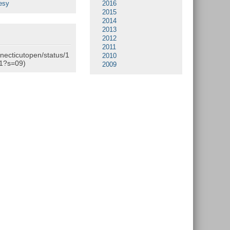
esy
2016
2015
2014
2013
2012
2011
nnecticutopen/status/1
2010
1?s=09)
2009