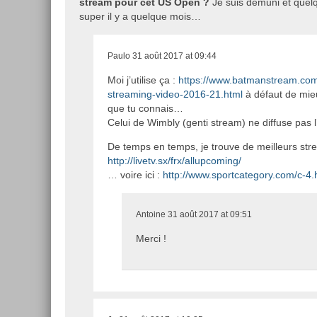
stream pour cet US Open ?
Je suis démuni et quelq
super il y a quelque mois…
Paulo
31 août 2017 at 09:44
Moi j’utilise ça :
https://www.batmanstream.com/
streaming-video-2016-21.html
à défaut de mie
que tu connais…
Celui de Wimbly (genti stream) ne diffuse pas 
De temps en temps, je trouve de meilleurs stre
http://livetv.sx/frx/allupcoming/
… voire ici :
http://www.sportcategory.com/c-4.
Antoine
31 août 2017 at 09:51
Merci !