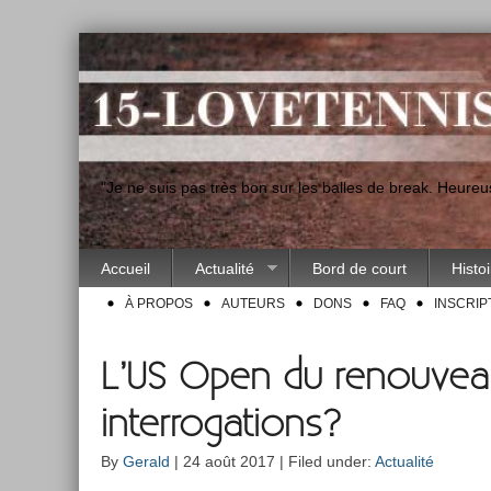
"Je ne suis pas très bon sur les balles de break. Heur
Accueil
Actualité
Bord de court
Histo
À PROPOS
AUTEURS
DONS
FAQ
INSCRIP
L’US Open du renouvea
interrogations?
By
Gerald
| 24 août 2017 | Filed under:
Actualité