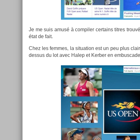
Je me suis amusé à com­pil­er cer­tains tit­res trou
état de fait.
Chez les fem­mes, la situa­tion est un peu plus clai
dessus du lot avec Halep et Kerb­er en em­bus­cade e