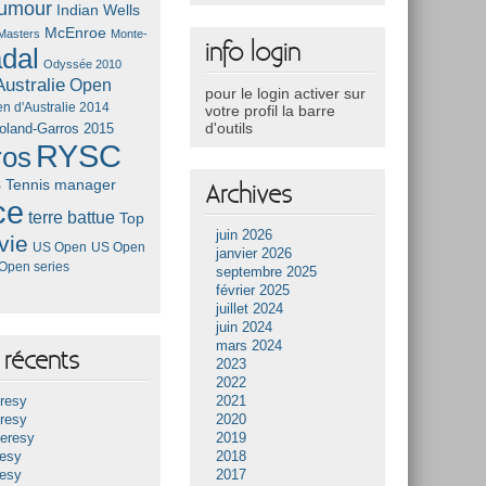
umour
Indian Wells
McEnroe
Masters
Monte-
info login
dal
Odyssée 2010
ustralie
Open
pour le login activer sur
n d'Australie 2014
votre profil la barre
d'outils
oland-Garros 2015
RYSC
ros
s
Tennis manager
Archives
ce
terre battue
Top
juin 2026
vie
US Open
US Open
janvier 2026
Open series
septembre 2025
février 2025
juillet 2024
juin 2024
mars 2024
récents
2023
2022
resy
2021
resy
2020
Heresy
2019
resy
2018
resy
2017