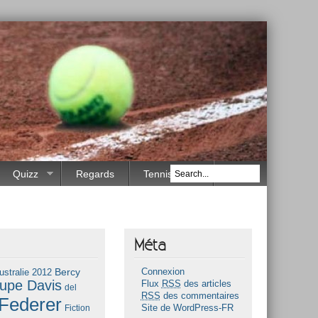
Quizz
Regards
Tennis Race
Méta
Bercy
ustralie 2012
Connexion
upe Davis
Flux
RSS
des articles
del
RSS
des commentaires
Federer
Fiction
Site de WordPress-FR