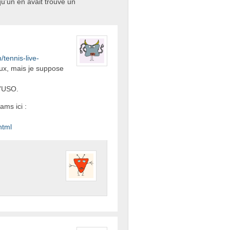
u’un en avait trouvé un
tennis-live-
ux, mais je suppose
l’USO.
ams ici :
html