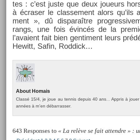
tes : c’est juste que deux joueurs hor
à écras­er le clas­se­ment alors qu’ils 
ment », dû dis­paraître pro­gres­sive­
rangs, une fois évincés de la prem
l’avaient fait bien gen­ti­ment leurs p
Hewitt, Safin, Rod­dick…
About
Homais
Classé 15/4, je joue au ten­nis de­puis 40 ans... Appris à joue
années à m'en débar­rass­er.
643 Responses to
« La relève se fait attendre » : 