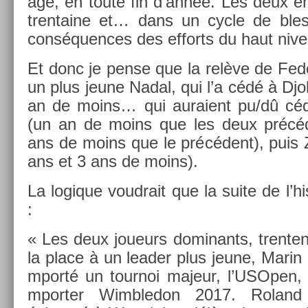
âge, en toute fin d’année. Les deux en­
tren­taine et… dans un cycle de bles
con­séqu­ences des ef­forts du haut niv
Et donc je pense que la relève de Feder
un plus jeune Nadal, qui l’a cédé à Djo
an de moins… qui auraient pu/dû céde
(un an de moins que les deux précéden
ans de moins que le précédent), puis 
ans et 3 ans de moins).
La logique voud­rait que la suite de l’his
:
« Les deux joueurs dominants, tren­te
la place à un lead­er plus jeune, Marin C
mporté un tour­noi majeur, l’USOp­en, 
mport­er Wimbledon 2017. Roland