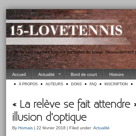
"Je ne suis pas très bon sur les balles de break. Heureusement
Accueil
Actualité
Bord de court
Histoire
À PROPOS
AUTEURS
DONS
FAQ
INSCRIPTION
« La relève se fait attendre 
illusion d’optique
By
Homais
| 22 février 2018 | Filed under:
Actualité