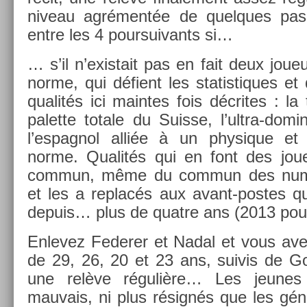
niveau agrémentée de quel­ques pas
entre les 4 pour­suivants si…
… s’il n’exis­tait pas en fait deux joue
norme, qui défient les statis­tiques et
qualités ici main­tes fois décrites : la 
palet­te totale du Suis­se, l’ultra-dom
l’es­pagnol alliée à un physique et
norme. Qualités qui en font des jou
com­mun, même du com­mun des num
et les a re­placés aux avant-postes qu’
de­puis… plus de quat­re ans (2013 pou
En­levez Feder­er et Nadal et vous av
de 29, 26, 20 et 23 ans, suivis de Gof
une relève régulière… Les jeunes
mauvais, ni plus résignés que les gén