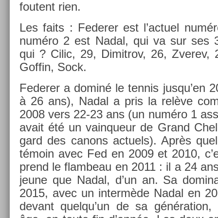
foutent rien.
Les faits : Feder­er est l’ac­tuel num
numéro 2 est Nadal, qui va sur ses 
qui ? Cilic, 29, Di­mit­rov, 26, Zverev
Gof­fin, Sock.
Feder­er a dominé le ten­nis jusqu’en 
à 26 ans), Nadal a pris la relève c
2008 vers 22-23 ans (un numéro 1 asse
avait été un vain­queur de Grand Che
gard des canons ac­tuels). Après quel
témoin avec Fed en 2009 et 2010, c’es
prend le flam­beau en 2011 : il a 24 an
jeune que Nadal, d’un an. Sa domina­
2015, avec un in­termède Nadal en 201
de­vant quel­qu’un de sa généra­tion