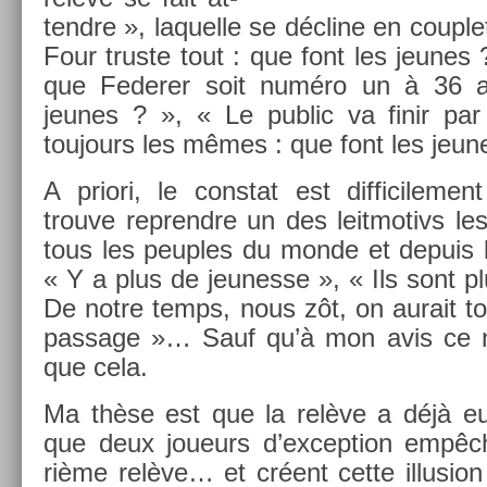
tendre », laquel­le se décline en co­up­l
Four trus­te tout : que font les jeunes ?
que Feder­er soit numéro un à 36 a
jeunes ? », « Le pub­lic va finir par
toujours les mêmes : que font les jeun
A priori, le con­stat est dif­ficile­men
trouve re­prendre un des leit­motivs le
tous les peu­ples du monde et de­puis 
« Y a plus de jeunes­se », « Ils sont p
De notre temps, nous zôt, on aurait to
pas­sage »… Sauf qu’à mon avis ce n’
que cela.
Ma thèse est que la relève a déjà eu l
que deux joueurs d’ex­cep­tion empêch
rième relève… et créent cette il­lus­io