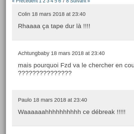
« Précédent
1
2
3
4
5
6
7
8
Suivant »
Colin
18 mars 2018 at 23:40
Rhaaaa ça tape dur là !!!!
Achtungbaby
18 mars 2018 at 23:40
mais pourquoi Fzd va le chercher en cou
???????????????
Paulo
18 mars 2018 at 23:40
Waaaaaahhhhhhhhhh ce débreak !!!!!