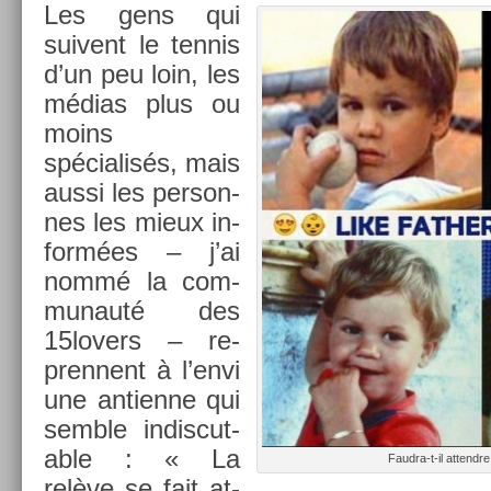
Les gens qui
suivent le ten­nis
d’un peu loin, les
médias plus ou
moins
spécialisés, mais
aussi les per­son­
nes les mieux in­
formées – j’ai
nommé la com­
munauté des
15lovers – re­
pren­nent à l’envi
une anti­en­ne qui
semble in­dis­cut­
able : « La
Faudra-t-il at­tendr
relève se fait at­