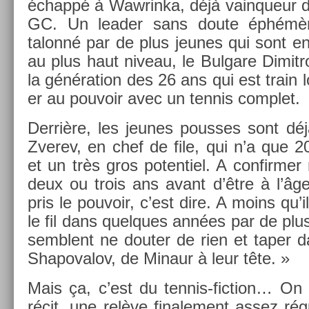
échappé à Waw­rinka, déjà vain­queur d
GC. Un lead­er sans doute éphémèr
talonné par de plus jeunes qui sont en 
au plus haut niveau, le Bul­gare Di­mit­r
la généra­tion des 26 ans qui est train l
er au pouvoir avec un ten­nis com­plet.
Derrière, les jeunes pous­ses sont déjà
Zverev, en chef de file, qui n’a que 2
et un très gros poten­tiel. A con­firm­er
deux ou trois ans avant d’être à l’âg
pris le pouvoir, c’est dire. A moins qu’i
le fil dans quel­ques années par de plu
semblent ne dout­er de rien et taper d
Shapovalov, de Minaur à leur tête. »
Mais ça, c’est du tennis-fiction… On 
récit, une relève fin­ale­ment assez ré