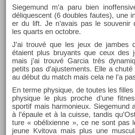
Siegemund m’a paru bien in­of­fensiv
déliques­cent (6 doub­les fautes), une in
er du lift. Je n’avais pas le souvenir qu
les quarts en oc­tob­re.
J’ai trouvé que les jeux de jam­bes
étaient plus bruyants que ceux des 
mais j’ai trouvé Gar­cia très dynami
petits pas d’ajus­te­ments. Elle a chuté 
au début du match mais cela ne l’a pa
En terme physique, de toutes les fil­les
physique le plus pro­che d’une fit­ness
spor­tif mais har­monieux. Siegemund 
à l’épaule et à la cuis­se, tan­dis qu’Os
ture « ob­élixien­ne », ce ne sont pas l
jeune Kvitova mais plus une mus­cul