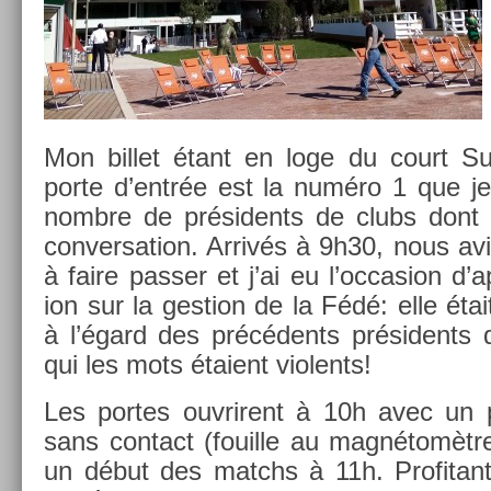
Mon bi­llet étant en loge du court Su
porte d’entrée est la numéro 1 que je
nombre de présidents de clubs dont u
con­ver­sa­tion. Arrivés à 9h30, nous av
à faire pass­er et j’ai eu l’oc­cas­ion d
ion sur la ges­tion de la Fédé: elle étai
à l’égard des précédents présidents 
qui les mots étaient violents!
Les por­tes ouv­rirent à 10h avec un 
sans con­tact (fouil­le au magnétomèt
un début des matchs à 11h. Pro­fitant de 