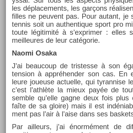
yss­al. Sur tous les as­pects physiques,
les déplace­ments, les garçons réalisen
fil­les ne peuvent pas. Pour autant, je s
ten­nis soit un aut­hentique sport pro mix
toute légitimité à s’exprim­er : elles 
meil­leures de leur catégorie.
Naomi Osaka
J’ai be­aucoup de tri­stes­se à son é
tens­ion à appréhend­er son cas. En ef
leure joueuse ac­tuel­le, qui tyrann­ise
c’est l’athlète la mieux payée de tou
semble qu’elle gagne deux fois plus
faîte de sa gloire) mais il est in­déni­ab
ment pas l’air à l’aise dans ses bas­ket
Par ail­leurs, j’ai énormément de dif­f