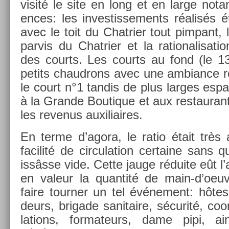
visité le site en long et en large notant
ences: les in­ves­tisse­ments réalisés ét
avec le toit du Chat­ri­er tout pim­pant,
par­vis du Chat­ri­er et la rationalisa­tio
des co­urts. Les co­urts au fond (le 1
petits chaud­rons avec une am­bian­ce r
le court n°1 tan­dis de plus lar­ges es­p
à la Gran­de Boutique et aux re­staurant
les re­venus auxiliaires.
En terme d’agora, le ratio était très
facilité de cir­cula­tion cer­taine sans 
issâsse vide. Cette jauge réduite eût l
en valeur la quan­tité de main-d’oeu
faire tourn­er un tel événe­ment: hôtes
deurs, brigade sanitaire, sécurité, co­or
la­tions, for­mateurs, dame pipi, a