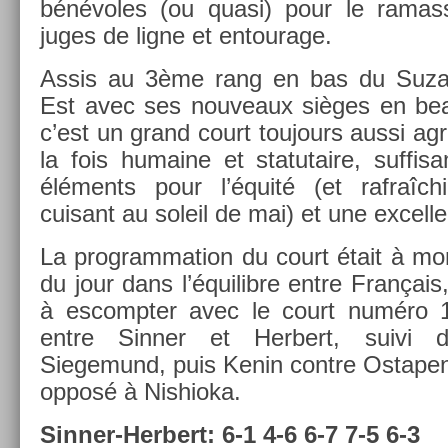
bénévoles (ou quasi) pour le ramas­
juges de ligne et en­tourage.
Assis au 3ème rang en bas du Suzan­
Est avec ses nouveaux sièges en beau 
c’est un grand court toujours aussi agr
la fois humaine et statutaire, suf­fi
éléments pour l’équité (et rafraîchi
cuisant au sol­eil de mai) et une ex­cel­len
La pro­gram­ma­tion du court était à mo
du jour dans l’équilib­re entre Français,
à es­compt­er avec le court numéro 1
entre Sinn­er et Her­bert, suivi d
Siegemund, puis Kenin con­tre Os­tapen­
opposé à Nis­hioka.
Sinner-Herbert: 6-1 4-6 6-7 7-5 6-3