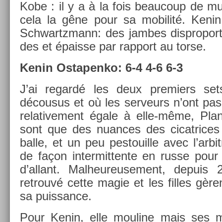
Kobe : il y a à la fois be­aucoup de mu
cela la gêne pour sa mobilité. Keni
Schwartzmann: des jam­bes dis­propor­ti
des et épais­se par rap­port au torse.
Kenin Os­tapen­ko: 6-4 4-6 6-3
J’ai re­gardé les deux pre­mi­ers set
décousus et où les ser­veurs n’ont pas
re­lative­ment égale à elle-même, Pla
sont que des nuan­ces des cicat­rices q
balle, et un peu pes­touil­le avec l’ar­bi
de façon in­ter­mitten­te en russe pou
d’al­lant. Mal­heureuse­ment, de­puis
retro­uvé cette magie et les fil­les gè
sa puis­sance.
Pour Kenin, elle mouline mais ses m