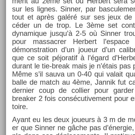
ment au 2ème set où Her­bert sera so
sur les lig­nes. Sinn­er, par bas­cule­me
tout et après galéré sur ses jeux de s
céder un de trop. Le 3ème set con­
dynamique jusqu’à 2-5 où Sinn­er trou
pour mas­sacr­er Her­bert l’es­pa
démonstra­tion d’un joueur d’un calib
que ce soit péjoratif à l’égard d’Her­b
durant le tie-break mais je n’étais pas p
Même s’il sauva un 0-40 qui valait qu
balle de match au 4ème, Jan­nik fut ca
de­rni­er coup de col­li­er pour gard­e
break­er 2 fois con­sécutive­ment pour en­
toire.
Ayant eu les deux joueurs à 3 m de moi
er que Sinn­er ne gâche pas d’éner­gie, 