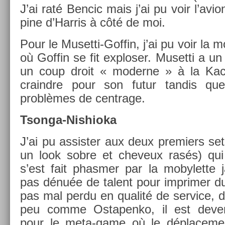
J’ai raté Be­ncic mais j’ai pu voir l’avi
pine d’Har­ris à côté de moi.
Pour le Musetti-Goffin, j’ai pu voir la mo
où Gof­fin se fit ex­plos­er. Muset­ti a un
un coup droit « moder­ne » à la Kac
craindre pour son futur tan­dis que
problèmes de centrage.
Tsonga-Nishioka
J’ai pu as­sist­er aux deux pre­mi­ers s
un look sobre et cheveux rasés) qui
s’est fait phasm­er par la mobylet­te j
pas dénuée de talent pour im­prim­er d
pas mal perdu en qualité de ser­vice, 
peu comme Os­tapen­ko, il est de­ve
pour le meta-game où le déplace­men