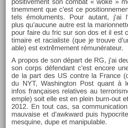
positive­ment son com­bat « woke » mê
tinem­ment que c’est ce position­ne­men
tels émolu­ments. Pour autant, j’ai l’
plus qu’aucune autre est la marion­nett
pour faire du fric sur son dos et il est c
timaire et racialis­te (que je trouve d’un
able) est ex­trême­ment rémunérateur.
A pro­pos de son départ de RG, j’ai deu
son corps défen­dant c’est en­core une a
de la part des US con­tre la Fran­ce (d
du NYT, Was­hington Post quant à le
infos françaises re­latives au ter­roris­m
em­ple) soit elle est en plein burn-out e
2012. En tout cas, sa com­munica­tion
mauva­ise et d’awkward puis hy­poc­rite
mes­quine, dupe et man­ipul­able.