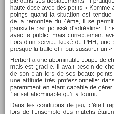
ple dans ses déplace­ments. Il pratique
haute dose avec des petits « Komme an
po­ings quand la situa­tion est ten­due
de la re­montée du 4ème, il se per­mi
pansivité par poussé d’adréaline: il 
avec le pub­lic, mais cor­rec­te­ment a
Lors d’un ser­vice kické de PHH, une sp
pre­sque la balle et il put sus­sur­er un 
Her­bert a une ab­omin­able coupe de c
mais est gracile, il avait be­soin de che
de son clan lors de ses beaux points 
une at­titude très pro­fes­sion­nelle: d
parem­ment en étant cap­able de gérer la
1er set ab­omin­able qu’il a four­ni.
Dans les con­di­tions de jeu, c’était ra
lors de l’en­semble des matchs étaien