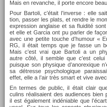
Mais en re­vanche, il porte en­core be
Pour Bar­toli, c’était l’in­verse : elle sai
tion, pass­er les plats, et re­ndre le m
ex­press­ion an­gla­ise et sa fluidité sont
et elle et Gar­cia ont pu parl­er de faço
avec une petite touc­he d’humour « En
RG, il était temps que je fasse un bo
Mais c’est vrai que Bar­toli a un phy
autre côté, il semble que c’est celui q
puis­que son physique d’anorexique n’
sa détres­se psyc­hologique para­is­sa
effet, elle a l’air très smart et vive ave
En ter­mes de pub­lic, il était clair 
culins réalisaient des audi­ences bien p
il est égale­ment in­déni­able que l’éca