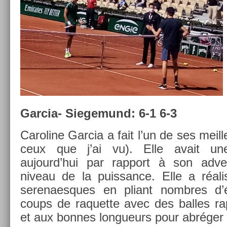
Garcia- Siegemund: 6-1 6-3
Caroline Gar­cia a fait l’un de ses meil
ceux que j’ai vu). Elle avait une d
aujourd’hui par rap­port à son ad­ver
niveau de la puis­sance. Elle a réal
serenaes­ques en pliant nombres d’é
coups de raquet­te avec des bal­les r
et aux bon­nes lon­gueurs pour abréger 