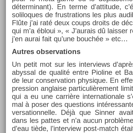
déter­minant). En terme d’at­titude, c’
sol­iloques de frustra­tions les plus aud
Flûte j’ai raté deux coups droits de déca
qui m’a ébloui », « J’aurais dû laiss­er re
j’en aurai fait qu’une bouchée » etc…
Aut­res ob­ser­va­tions
Un petit mot sur les in­ter­views d’apr
ab­yss­al de qualité entre Pioline et Bar­t
de leur con­ser­va­tion physique. En effe
press­ion an­gla­ise par­ticuliè­re­ment li
qui a eu une carrière in­ter­nationale s’
mal à poser des ques­tions in­téres­san
ver­sation­nelle. Déjà que Sinn­er av
dans les pat­tes et n’a aucun problème 
d’eau tiède, l’in­terview post-match étai