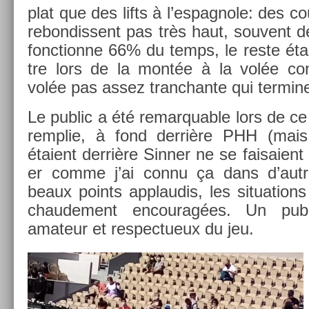
plat que des lifts à l’es­pagnole: des c
re­bon­dissent pas très haut, souvent d
fonction­ne 66% du temps, le reste ét
tre lors de la montée à la volée co
volée pas assez tranchan­te qui ter­min
Le pub­lic a été re­mar­qu­able lors de 
re­mplie, à fond derrière PHH (mais
étaient derrière Sinn­er ne se faisaient 
er comme j’ai connu ça dans d’aut­res
beaux points applaudis, les situa­tion
chaude­ment en­courag­ées. Un pub­l
amateur et re­spec­tueux du jeu.