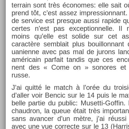
ter­rain sont très écon­omes: elle sait où
prend tôt, c’est assez im­pres­sion­nan
de ser­vice est pre­sque aussi rapide q
cer­tes n’est pas ex­cep­tion­nelle. I
moins qu’elle est sol­ide sur cet a
caractère semblait plus bouil­lonnant q
uanien­ne avec pas mal de jurons lanc
américain par­fait tan­dis que ces en­c
nent des « Come on » sonores et d
russe.
J’ai quitté le match à l’orée du troisi
d’aller voir Be­ncic sur le 14 puis le ma
belle par­tie du pub­lic: Musetti-Goffin
chaud­ron, la queue était très im­por­t
sans avanc­er d’un mètre, j’ai réussi
avec une vue cor­rec­te sur le 13 (Harr