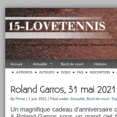
"Je ne suis pas très bon sur les balles de break. Heureusement
Accueil
Actualité
Bord de court
Histoire
À PROPOS
AUTEURS
DONS
FAQ
INSCRIPTION
Roland Garros, 31 mai 2021
By
Perse
| 1 juin 2021 | Filed under:
Actualité
,
Bord de court
,
Top
Un mag­nifique cadeau d’an­niver­saire 
à Roland-Garros sous un grand ciel b