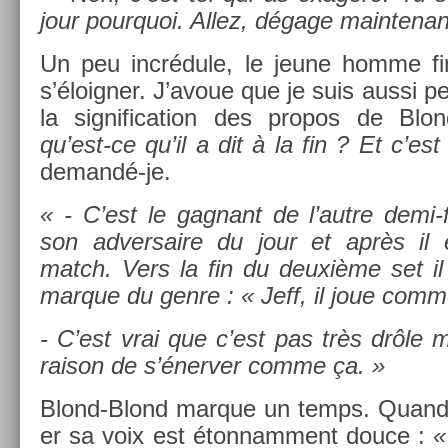
jour pour­quoi. Allez, dégage main­tenan
Un peu incrédule, le jeune homme fini
s’éloign­er. J’avoue que je suis aussi p
la sig­nifica­tion des pro­pos de Bl
qu’est-ce qu’il a dit à la fin ? Et c’es
demandé-je.
« - C’est le gag­nant de l’autre demi-f
son ad­versaire du jour et après il e
match. Vers la fin du deuxième set il
mar­que du genre : « Jeff, il joue com
- C’est vrai que c’est pas très drôle m
raison de s’énerv­er comme ça. »
Blond-Blond mar­que un temps. Quand i
er sa voix est éton­nam­ment douce :
«