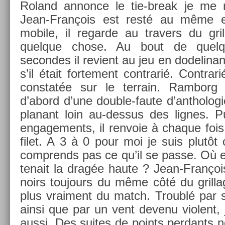
Roland an­non­ce le tie-break je me
Jean-François est resté au même end
mobile, il re­gar­de au trav­ers du gri
quel­que chose. Au bout de quel­que
secon­des il re­vient au jeu en dodelin
s’il était for­te­ment contra­rié. Contra­
con­stat­ée sur le ter­rain. Ram­borg
d’abord d’une double-faute d’anthologi
planant loin au-dessus des lig­nes. 
en­gage­ments, il re­nvoie à chaque fois
filet. A 3 à 0 pour moi je suis plutôt 
com­prends pas ce qu’il se passe. Où e
tenait la dragée haute ? Jean-François
noirs toujours du même côté du gril­l
plus vrai­ment du match. Troublé par s
ainsi que par un vent de­venu violent, 
aussi. Des suites de points per­dants