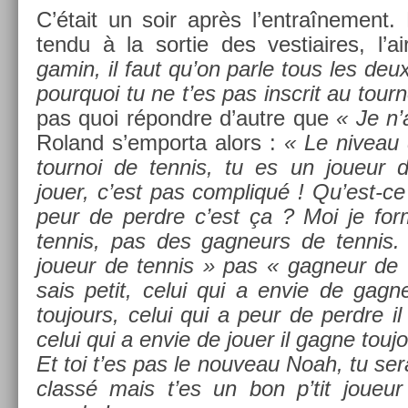
C’était un soir après l’entraî­ne­ment.
tendu à la sor­tie des ves­tiaires, l’
gamin, il faut qu’on parle tous les deu
pour­quoi tu ne t’es pas in­scrit au tour­
pas quoi répondre d’autre que
« Je n’
Roland s’em­porta alors :
« Le niveau 
tour­noi de ten­nis, tu es un joueur d
jouer, c’est pas com­pliqué ! Qu’est-c
peur de per­dre c’est ça ? Moi je fo
ten­nis, pas des gag­neurs de ten­nis. 
joueur de ten­nis » pas « gag­neur de 
sais petit, celui qui a envie de gagn
toujours, celui qui a peur de per­dre i
celui qui a envie de jouer il gagne touj
Et toi t’es pas le nouveau Noah, tu ser
classé mais t’es un bon p’tit joueur 