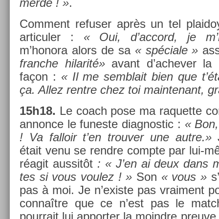
merde ! »
.
Com­ment re­fus­er après un tel plaidoy
ar­ticul­er :
« Oui, d’ac­cord, je m’
m’honora alors de sa
« spéciale »
as­s
franche hilarité»
avant d’ac­hev­er la c
façon :
« Il me semblait bien que t’é
ça. Allez re­ntre chez toi main­tenant, g
15h18.
Le coach pose ma raquet­te con­t
an­non­ce le funes­te di­ag­nostic :
« Bon,
! Va fal­loir t’en trouv­er une autre.»
J
était venu se re­ndre com­pte par lui-mê
réagit aus­sitôt
: « J’en ai deux dans 
tes si vous voulez ! »
Son
« vous »
s’
pas à moi. Je n’exis­te pas vrai­ment pou
con­naître que ce n’est pas le match
pour­rait lui ap­port­er la moindre pre­uv