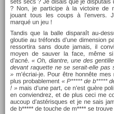
sets secs ? Je dis­ais que je dis­putais
? Non, je par­ticipe à la vic­toire de
jouant tous les coups à l’env­ers.
marqué un jeu !
Tan­dis que la balle dis­paraît au-dess
gloutie au tréfonds d’une di­mens­ion par
re­ssor­tira sans doute jamais, il con­
moyen de sauv­er la face, même si e
d’acné.
« Oh, di­antre, une des gen­till
devant raquet­te ne se serait-elle pas s
»
m’écriai-je. Pour être honnête mes 
plus pro­bab­le­ment
« P***** de b***** d
! »
mais d’une part, ce n’est guère poli
en con­viendrez, et de plus ceci me con
aucoup d’astéris­ques et je ne sais jam
de b***** de touc­he de m**** se trouve s