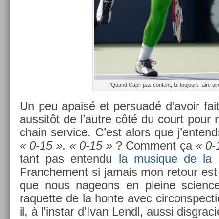
"Quand Capri pas con­tent, lui toujours faire ain
Un peu apaisé et per­suadé d’avoir fai
aus­sitôt de l’autre côté du court pour r
chain ser­vice. C’est alors que j’en­te
« 0-15 ». « 0-15 »
? Com­ment ça
« 0-
tant pas en­ten­du
la musique de la 
Franche­ment si jamais mon re­tour est 
que nous nageons en pleine science-f
raquet­te de la honte avec cir­conspec­ti
il, à l’instar d’Ivan Lendl, aussi dis­grac