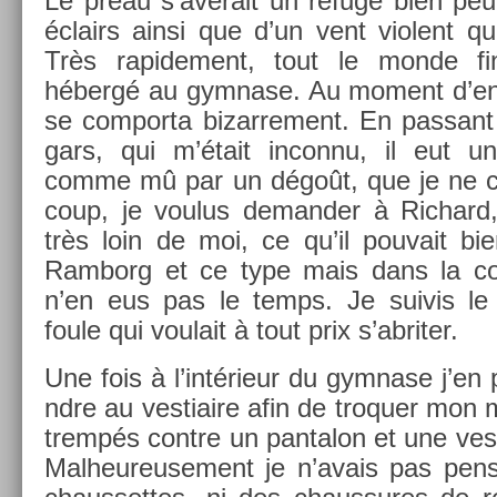
Le préau s’avérait un re­fuge bien pe
éclairs ainsi que d’un vent violent qui 
Très rapide­ment, tout le monde fi
hébergé au gym­nase. Au mo­ment d’ent
se com­por­ta bi­zar­re­ment. En pas­sa
gars, qui m’était in­con­nu, il eut u
comme mû par un dégoût, que je ne co
coup, je voulus de­mand­er à Ric­hard,
très loin de moi, ce qu’il pouvait bi
Ram­borg et ce type mais dans la co
n’en eus pas le temps. Je suivis le
foule qui voulait à tout prix s’ab­rit­er.
Une fois à l’intérieur du gym­nase j’en p
ndre au ves­tiaire afin de troqu­er mon m
trempés con­tre un pan­talon et une ves
Mal­heureuse­ment je n’avais pas pen