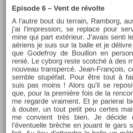
Epi­sode 6 – Vent de révolte
A l’autre bout du ter­rain, Ram­borg, au
j’ai l’impress­ion, se re­place pour ser
mine qui part extérieur. J’avais senti 
aériens je suis sur la balle et je délivre 
que Godef­roy de Bouil­lon en per­son
renié. Le cyborg reste scotché à des mè
nouveau trans­percé. Jean-François, co
semble stupéfait. Pour être tout à fa
suis pas moins ! Alors qu’il se re­posit
que, pour la première fois de la re­nco
me re­gar­de vrai­ment. Et je parierai b
à dout­er, un tout petit peu cer­tes ma
me con­vient très bien. Je décide de 
l’éven­tuel­le brèche en jouant le gars 