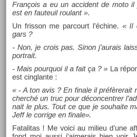
François a eu un ac­cident de moto il
est en fauteuil roulant ».
Un fris­son me par­court l’échine.
« Il
gars ?
- Non, je crois pas. Sinon j’aurais laissé
portrait.
- Mais pour­quoi il a fait ça ? »
La répon
est cinglan­te :
« - A ton avis ? En fin­ale il préfèrerait r
cherché un truc pour décon­centr­er l’ad­
nait le plus. Tout ce que je souhaite m
Jeff le cor­rige en fin­ale».
Fatalitas ! Me voici au milieu d’une af­
fond moi aussi j’aimerais bien voir 