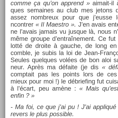
comme ça qu’on apprend »
aimait-il 
ques semaines au club mes jetons d
assez nombreux pour que j’eusse le
ncontr­er
« Il Maestro ».
J’en avais en­te
ne l’avais jamais vu jus­que là, nous n
même groupe d’entraî­ne­ment. Ce fut 
lotté de droite à gauc­he, de long en
com­ble, je subis la loi de Jean-Franço
Seules quel­ques volées de bon aloi 
neur. Après ma défaite (je dis
« déf
com­ptait pas les points lors de ces
mieux pour moi !) le débrief­ing fut cui
à l’écart, peu amène :
« Mais qu’est
enfin ? »
- Ma foi, ce que j’ai pu ! J’ai appliqué
re­v­ers le plus pos­sible.