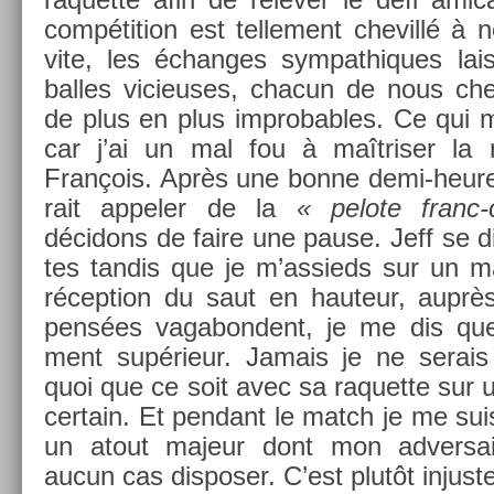
com­péti­tion est tel­le­ment chevillé à
vite, les échan­ges sym­pat­hiques lai
bal­les vicieuses, chacun de nous che
de plus en plus im­prob­ables. Ce qui 
car j’ai un mal fou à maîtris­er la 
François. Après une bonne demi-heure
rait ap­pel­er de la
« pelote franc
décidons de faire une pause. Jeff se di­r
tes tan­dis que je m’as­sieds sur un ma
récep­tion du saut en hauteur, auprè
pensées vagabon­dent, je me dis que 
ment supérieur. Jamais je ne serais 
quoi que ce soit avec sa raquet­te sur un
cer­tain. Et pen­dant le match je me suis 
un atout majeur dont mon ad­versa
aucun cas dis­pos­er. C’est plutôt in­jus­t