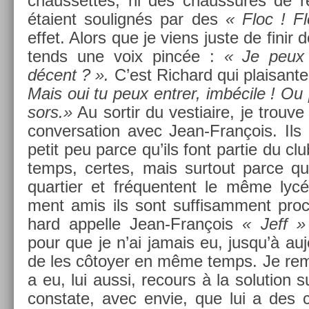
chaus­settes, ni des chaus­sures de r
étaient soulignés par des
« Floc ! Fl
effet. Alors que je viens juste de finir de
tends une voix pincée :
« Je peux e
décent ? ».
C’est Ric­hard qui plaisan­te
Mais oui tu peux en­tr­er, imbécile ! Ou 
sors.»
Au sor­tir du ves­tiaire, je trouv
con­ver­sa­tion avec Jean-François. Ils
petit peu parce qu’ils font par­tie du clu
temps, cer­tes, mais sur­tout parce q
quar­ti­er et fréquen­tent le même lyc
ment amis ils sont suf­fisam­ment pro
hard ap­pelle Jean-François
« Jeff »
pour que je n’ai jamais eu, jusqu’à aujou
de les côtoyer en même temps. Je re­
a eu, lui aussi, re­cours à la sol­u­tion 
con­state, avec envie, que lui a des 