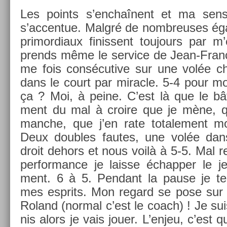
Les points s’enchaînent et ma sen­sa­ti
s’ac­centue. Malgré de nombreuses éga
primor­diaux fin­is­sent toujours par m’
pre­nds même le ser­vice de Jean-Franço
me fois con­sécutive sur une volée ch
dans le court par mirac­le. 5-4 pour m
ça ? Moi, à peine. C’est là que le bât b
ment du mal à croire que je mène, q
man­che, que j’en rate totale­ment mo
Deux doub­les fautes, une volée dans
droit de­hors et nous voilà à 5-5. Mal 
performance je lais­se échapp­er le j
ment. 6 à 5. Pen­dant la pause je ten
mes esprits. Mon re­gard se pose sur 
Roland (norm­al c’est le coach) ! Je su
nis alors je vais jouer. L’enjeu, c’est q