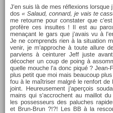
J’en suis là de mes réflex­ions lorsque
dos
« Salaud, con­nard, je vais te cass­
me re­tour­ne pour con­stat­er que c’es
profère ces in­sul­tes ! Il est au par
menaçant le gars que j’avais vu à l’e
Je ne com­prends rien à la situa­tion ma
venir, je m’approc­he à toute al­lure de
par­viens à cein­tur­er Jeff juste avan
décoch­er un coup de poing à as­som
quel­le mouc­he l’a donc piqué ? Jean-
plus petit que moi mais be­aucoup plus 
fou à le maîtris­er malgré le re­nfort de
joint. Heureuse­ment j’aperçois soud
mains qui s’accroc­hent au mail­lot du fo
les pos­sesseurs des paluc­hes rapide
et Brun-Brun ?!?! Les BB à la re­scou