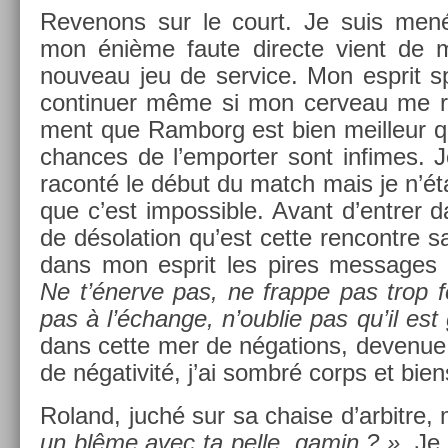
Re­venons sur le court. Je suis mené
mon énième faute di­rec­te vient de m
nouveau jeu de ser­vice. Mon esprit sp
con­tinu­er même si mon cer­veau me rap
ment que Ram­borg est bien meil­leur 
chan­ces de l’em­port­er sont in­fimes.
raconté le début du match mais je n’étai
que c’est im­pos­sible. Avant d’entr­er d
de désola­tion qu’est cette re­ncontre sa
dans mon esprit les pires mes­sages 
Ne t’énerve pas, ne frap­pe pas trop for
pas à l’échan­ge, n’oub­lie pas qu’il es
dans cette mer de néga­tions, de­venue
de négativité, j’ai sombré corps et bien
Roland, juché sur sa cha­ise d’ar­bitre, 
un blême avec ta pelle, gamin ? ».
Je 