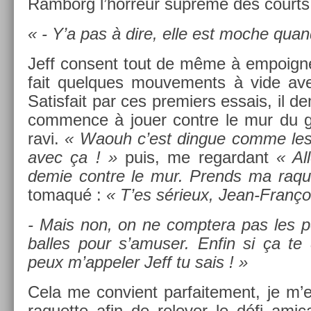
Ram­borg l’hor­reur suprême des co­urts.
« - Y’a pas à dire, elle est moche qua
Jeff con­sent tout de même à em­poign­er
fait quel­ques mouve­ments à vide ave
Satis­fait par ces pre­mi­ers es­sais, il d
com­m­ence à jouer con­tre le mur du 
ravi.
« Waouh c’est di­ngue comme les e
avec ça ! »
puis, me re­gar­dant
« Al
demie con­tre le mur. Pre­nds ma raque
tomaqué :
« T’es sérieux, Jean-Franço
- Mais non, on ne com­ptera pas les p
bal­les pour s’amus­er. Enfin si ça te 
peux m’ap­pel­er Jeff tu sais ! »
Cela me con­vient par­faite­ment, je m
raquet­te afin de re­lev­er le défi am­ic