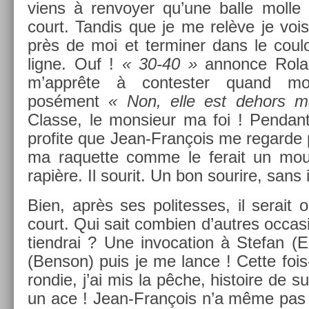
viens à re­nvoy­er qu’une balle molle
court. Tan­dis que je me relève je vois
près de moi et ter­min­er dans le co­ulo
ligne. Ouf !
« 30-40 »
an­non­ce Rola
m’apprête à con­test­er quand mo
posément
« Non, elle est de­hors m
Clas­se, le mon­sieur ma foi ! Pen­dan
pro­fite que Jean-François me re­gar­de 
ma raquet­te comme le ferait un mou
rapière. Il sourit. Un bon sourire, sans i
Bien, après ses polites­ses, il serait op
court. Qui sait com­bi­en d’aut­res oc­cas­
tiendrai ? Une in­voca­tion à Stefan (E
(Be­nson) puis je me lance ! Cette fois
rondie, j’ai mis la pêche, his­toire de s
un ace ! Jean-François n’a même pas 