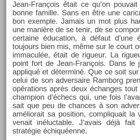
Jean-François était ce qu’on pouvait a
bonne famil­le. Sans en être une carica­
bon ex­em­ple. Jamais un mot plus hau
une manière de se tenir, de se com­port
cer­taine éduca­tion, à défaut d’une éd
toujours bien mis, même sur le court o
im­macul­ée, était de rigueur. La rigue
point fort de Jean-François. Dans le je
appliqué et déter­miné. Que ce soit sur
celui de son ad­versaire Ram­borg pre­nai
op­éra­tions après deux échan­ges tout 
champ­ion d’échecs qui, une fois l’avan
sait que peu de chan­ces à son ad­ver
améliorait sa posi­tion, com­pliquait la
venait in­éluct­able. J’avais déjà fait
stratégie échiquéenne.