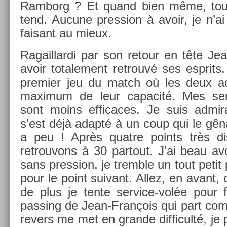
Ram­borg ? Et quand bien même, tout
tend. Aucune pre­ss­ion à avoir, je n’a
faisant au mieux.
Ragail­lardi par son re­tour en tête J
avoir totale­ment retro­uvé ses esprits
pre­mi­er jeu du match où les deux ad
maxi­mum de leur capacité. Mes ser­v
sont moins ef­ficaces. Je suis ad­mir
s’est déjà adapté à un coup qui le gênait
a peu ! Après quat­re points très d
retro­uvons à 30 par­tout. J’ai beau av
sans pre­ss­ion, je tremble un tout petit
pour le point suivant. Allez, en avant, 
de plus je tente service-volée pour for
pass­ing de Jean-François qui part co
re­v­ers me met en gran­de dif­ficulté, je 