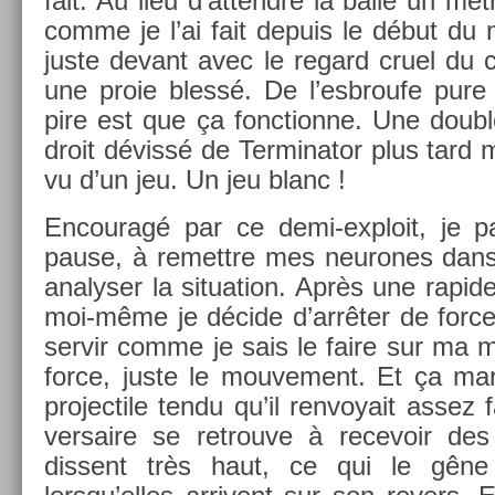
fait. Au lieu d’at­tendre la balle un mèt
comme je l’ai fait de­puis le début du
juste de­vant avec le re­gard cruel du 
une proie blessé. De l’esbroufe pure 
pire est que ça fonction­ne. Une doub­
droit dévissé de Ter­minator plus tard 
vu d’un jeu. Un jeu blanc !
En­couragé par ce demi-exploit, je pa
pause, à re­mettre mes neurones dans
an­alys­er la situa­tion. Après une rapide
moi-même je décide d’arrêter de forc­
ser­vir comme je sais le faire sur ma 
force, juste le mouve­ment. Et ça mar
pro­jec­tile tendu qu’il re­nvoyait assez
versaire se retro­uve à re­cevoir des 
dissent très haut, ce qui le gêne c