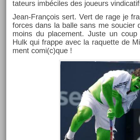
tateurs imbéciles des joueurs vin­dicatif
Jean-François sert. Vert de rage je fr
for­ces dans la balle sans me souci­er d
moins du place­ment. Juste un coup 
Hulk qui frap­pe avec la raquet­te de Mic
ment comi(c)que !