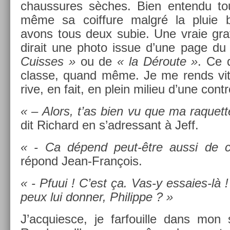
chaus­sures sèches. Bien en­ten­du tou
même sa co­if­fure malgré la pluie 
avons tous deux subie. Une vraie gr
di­rait une photo issue d’une page du
Cuis­ses »
ou de
« la Déroute »
. Ce q
clas­se, quand même. Je me rends vite
rive, en fait, en plein milieu d’une con­tr
« – Alors, t’as bien vu que ma raquet­t
dit Ric­hard en s’ad­ressant à Jeff.
« - Ca dépend peut-être aussi de ce
répond Jean-François.
« - Pfuui ! C’est ça. Vas-y essaies-là !
peux lui donn­er, Philip­pe ? »
J’ac­quies­ce, je far­fouil­le dans mo