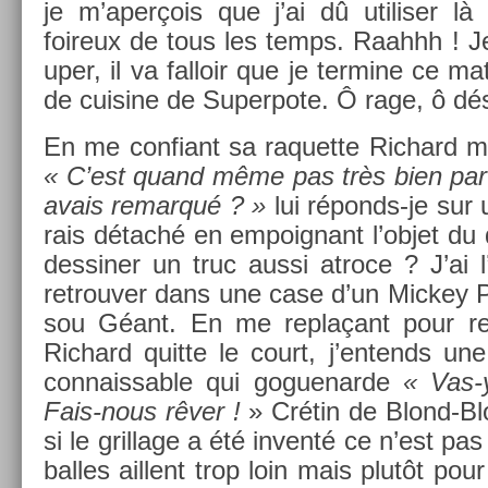
je m’aperçois que j’ai dû utilis­er là 
foireux de tous les temps. Raahhh ! J
up­er, il va fal­loir que je ter­mine ce ma
de cuisine de Super­pote. Ô rage, ô dés
En me con­fiant sa raquet­te Ric­hard me g
« C’est quand même pas très bien part
avais re­mar­qué ? »
lui réponds-je sur 
rais détaché en em­poig­nant l’objet du 
de­ssin­er un truc aussi at­roce ? J’ai
retro­uv­er dans une case d’un Mic­key 
sou Géant. En me replaçant pour re­c
Ric­hard quit­te le court, j’en­tends u
con­naiss­able qui goguenar­de
« Vas-
Fais-nous rêver !
» Crétin de Blond-Bl
si le gril­lage a été in­venté ce n’est pa
bal­les ail­lent trop loin mais plutôt po