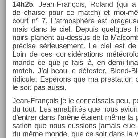
14h25.
Jean-François, Roland (qui a 
de cha­ise pour ce match) et moi-mê
court n° 7. L’at­mosphère est orageus
mais dans le ciel. De­puis quel­ques
noirs planent au-dessus de la Mal­com
précise sérieuse­ment. Le ciel est de
Loin de ces con­sidéra­tions météorol
man­de ce que je fais là, en demi-fin
match. J’ai beau le détest­er, Blond-Bl
ridicule. Espérons que ma pre­sta­tion 
le soit pas aussi.
Jean-François je le con­nais­sais peu, 
du tout. Les amabilités que nous av­i
d’entr­er dans l’arène étaient même la p
sa­tion que nous euss­ions jamais eue
du même monde, que ce soit dans la vie 