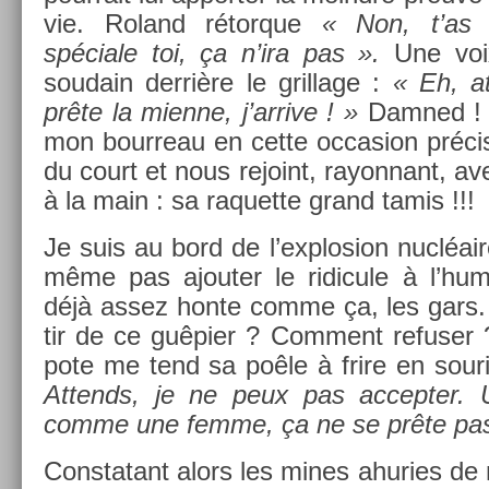
vie. Roland rétor­que
« Non, t’as 
spéciale toi, ça n’ira pas ».
Une voix 
soudain derrière le gril­lage :
« Eh, at­t
prête la mien­ne, j’ar­rive ! »
Dam­ned ! 
mon bour­reau en cette oc­cas­ion préci
du court et nous re­joint, rayon­nant, av
à la main : sa raquet­te grand tamis !!!
Je suis au bord de l’explos­ion nucléa
même pas ajout­er le ridicule à l’humil
déjà assez honte comme ça, les gars
tir de ce guêpier ? Com­ment re­fus­er
pote me tend sa poêle à frire en souria
At­tends, je ne peux pas ac­cept­er. 
comme une femme, ça ne se prête pas
Con­statant alors les mines ahu­ries de m