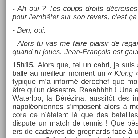
- Ah oui ? Tes coups droits décroisés à
pour l’embêter sur son re­v­ers, c’est ça
- Ben, oui.
- Alors tu vas me faire plaisir de re­gar
quand tu joues. Jean-François est gauc
15h15.
Alors que, tel un cabri, je suis all
balle au meil­leur mo­ment un
« Klong 
typique m’a in­formé de­rec­hef que mo
être qu’un désastre. Raaahhhh ! Une er
Water­loo, la Bérézina, aus­sitôt des 
napol­éonien­nes s’im­posent alors à m
core ce n’étaient là que des batail­le
dis­pute un match de ten­nis ! Que pèse
ers de cadav­res de grog­nards face à 