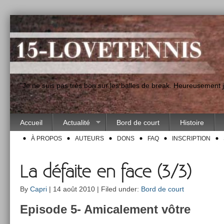
"Je ne suis pas très bon sur les balles de break. Heureusement
Accueil
Actualité
Bord de court
Histoire
À PROPOS
AUTEURS
DONS
FAQ
INSCRIPTION
La défaite en face (3/3)
By
Capri
| 14 août 2010 | Filed under:
Bord de court
Epi­sode 5- Amicale­ment vôtre