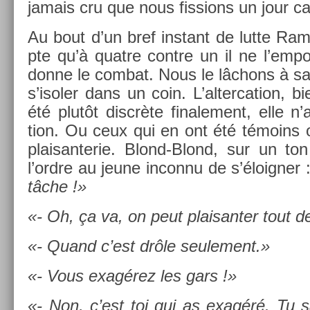
jamais cru que nous fiss­ions un jour 
Au bout d’un bref in­stant de lutte Ra
pte qu’à quat­re con­tre un il ne l’em­p
donne le com­bat. Nous le lâchons à sa 
s’isol­er dans un coin. L’al­terca­tion, 
été plutôt discrète fin­ale­ment, elle n’a
tion. Ou ceux qui en ont été témoins 
plaisan­terie. Blond-Blond, sur un ton 
l’ordre au jeune in­con­nu de s’éloign­er 
tâche !
»
«
- Oh, ça va, on peut plaisant­er tout 
«
- Quand c’est drôle seule­ment.
»
«
- Vous exagérez les gars !
»
«
- Non, c’est toi qui as exagéré. Tu 