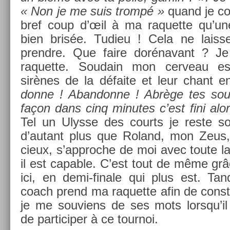
« Non je me suis trompé »
quand je con
bref coup d’œil à ma raquet­te qu’un
bien brisée. Tudieu ! Cela ne lais­
prendre. Que faire dorénavant ? Je 
raquet­te. Soudain mon cer­veau est 
sirènes de la défaite et leur chant 
donne ! Ab­an­donne ! Abrège tes souf
façon dans cinq minutes c’est fini al
Tel un Ulys­se des co­urts je reste s
d’autant plus que Roland, mon Zeus,
cieux, s’approc­he de moi avec toute la b
il est cap­able. C’est tout de même grâ
ici, en demi-finale qui plus est. Tan
coach prend ma raquet­te afin de con­stat
je me souviens de ses mots lorsqu’il 
de par­ticip­er à ce tour­noi.