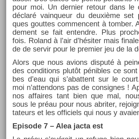
pour moi. Un de­rni­er re­tour dans le 
déclaré vain­queur du deuxième set 
ques gout­tes com­men­cent à tomb­er.
de­ment se fait en­tendre. Plus pro­c
fois. Roland à l’air d’hésiter mais fin­a
de de ser­vir pour le pre­mi­er jeu de la
Alors que nous av­ions dis­puté à pein
des con­di­tions plutôt pénib­les ce so
bes d’eau qui s’abat­tent sur le cour
moi n’at­tendons pas de con­sig­nes ! A
nos af­faires tant bien que mal, nou
sous le préau pour nous ab­rit­er, re­joig
tateurs et les of­ficiels qui nous y avai
Epi­sode 7 – Alea jacta est