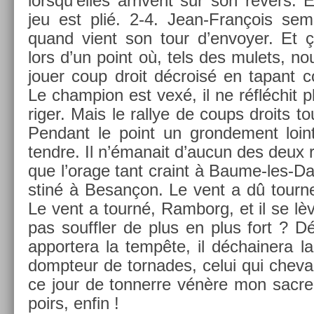
lorsqu’el­les ar­rivent sur son re­v­ers
jeu est plié. 2-4. Jean-François se
quand vient son tour d’en­voy­er. Et ç
lors d’un point où, tels des mulets, n
jouer coup droit décroisé en tapant
Le champ­ion est vexé, il ne réfléchit 
rig­er. Mais le ral­lye de coups droits t
Pen­dant le point un gron­de­ment loin­t
tendre. Il n’émanait d’aucun des deux r
que l’orage tant craint à Baume-les-Da
stiné à Besançon. Le vent a dû tourn­er
Le vent a tourné, Ram­borg, et il se lè
pas souffl­er de plus en plus fort ? 
ap­portera la tempête, il déchainera la
dompteur de tor­nades, celui qui cheva
ce jour de ton­nerre vénère mon sacre
poirs, enfin !