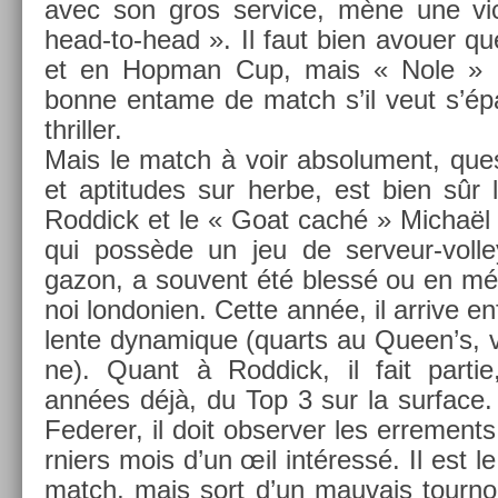
avec son gros ser­vice, mène une vic
head-to-head ». Il faut bien avou­er q
et en Hop­man Cup, mais « Nole » de
bonne en­tame de match s’il veut s’ép
thrill­er.
Mais le match à voir ab­solu­ment, ques
et ap­titudes sur herbe, est bien sûr
Rod­dick et le « Goat caché » Michaël Ll
qui possède un jeu de serveur-volley
gazon, a souvent été blessé ou en méf
noi lon­doni­en. Cette année, il ar­rive e
lente dynamique (quarts au Queen’s, vic
ne). Quant à Rod­dick, il fait par­tie
années déjà, du Top 3 sur la sur­face
Feder­er, il doit ob­serv­er les er­re­men
rni­ers mois d’un œil intéressé. Il est l
match, mais sort d’un mauvais tour­no