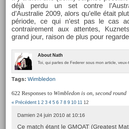
déjà perdu un set con­tre l’Austr
d’Australie 2009, alors qu’elle était p
période, ce qui n’est pas le cas ac­t
contra­ire­ment aux at­tentes, Kuz­n
grand jour, raison de plus pour re­gard­e
About
Nath
Toi, qui par­les de Feder­er sous mon ar­ticle, ve
Tags:
Wimbledon
622 Responses to
Wimbledon is on, second round
« Précédent
1
2
3
4
5
6
7
8
9
10
11
12
Damien
24 juin 2010 at 10:16
Ce match étant le GMOAT (Greatest Matc