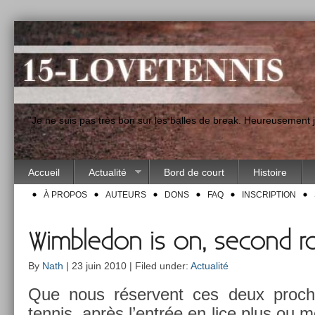
"Je ne suis pas très bon sur les balles de break. Heureusement
Accueil
Actualité
Bord de court
Histoire
À PROPOS
AUTEURS
DONS
FAQ
INSCRIPTION
Wimbledon is on, second r
By
Nath
| 23 juin 2010 | Filed under:
Actualité
Que nous réser­vent ces deux pro­ch
ten­nis, après l’entrée en lice plus o