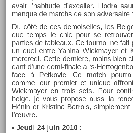
avait l’habitude d’ex­cell­er. Llod­ra saur
man­que de matchs de son ad­versaire 
Du côté de ces de­moisel­les, les Be­lg
que temps le chic pour se retro­uv­
part­ies de tab­leaux. Ce tour­noi ne fait
un duel entre Yanina Wickmay­er et Ki
mercredi. Cette dernière, moins bien c
dant d’une demi-finale à ‘s-Hertogenb
face à Pet­kovic. Ce match pour­rai
comme leur pre­mi­er et uni­que affron
Wickmay­er en trois sets. Pour con­ti
belge, je vous pro­pose aussi la re­nco
Hénin et Kris­tina Bar­rois, simple­ment 
l’œuvre.
• Jeudi 24 juin 2010 :