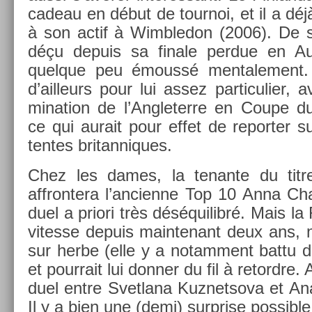
cadeau en début de tour­noi, et il a déjà
à son actif à Wimbledon (2006). De s
déçu de­puis sa fin­ale per­due en Au
quel­que peu émoussé men­tale­ment. 
d’ail­leurs pour lui assez par­ticuli­er, a
mina­tion de l’Angleter­re en Coupe 
ce qui aurait pour effet de re­port­er su
tentes britan­niques.
Chez les dames, la tenan­te du titr
affron­tera l’an­cien­ne Top 10 Anna Ch
duel a priori très déséquilibré. Mais l
vites­se de­puis main­tenant deux ans, 
sur herbe (elle y a notam­ment battu de
et pour­rait lui donn­er du fil à re­tordre.
duel entre Svet­lana Kuz­netsova et An­
Il y a bien une (demi) sur­pr­ise pos­sibl