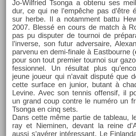
Jo-Wilfried Tson­ga a ob­tenu ses meil­
dur, ce qui ne l’empêche pas d’être é
sur herbe. Il a notam­ment battu He
2007. Blessé en cours de match à Rol
pas pu dis­put­er de tour­noi de prépar
l’in­verse, son futur ad­versaire, Al­exa
par­venu en demi-finale à Eas­tbour­ne (é
pour son tout pre­mi­er tour­noi sur gazon
fes­sion­nel. Un résul­tat plus qu’en
jeune joueur qui n’avait dis­puté que d
cette sur­face en junior, butant à ch
Levine. Avec son ten­nis of­fen­sif, il po
un grand coup con­tre le numéro un fran
Tson­ga en cinq sets.
Dans cette même par­tie de tab­leau, 
ray et Niemin­en, de­vant la reine d’An
aussi s’avérer in­téres­sant. Le Fin­lan­