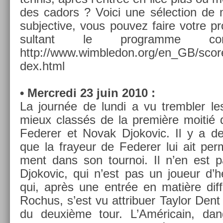
des cadors ? Voici une sélec­tion de 
sub­jec­tive, vous pouvez faire votre p
sul­tant le pro­gram­me c
http://www.wimbledon­.org/en_GB/scor
dex.html
• Mercredi 23 juin 2010 :
La journée de lundi a vu trembl­er le
mieux classés de la première moitié d
Feder­er et Novak Djokovic. Il y a de
que la frayeur de Feder­er lui ait per­m
ment dans son tour­noi. Il n’en est
Djokovic, qui n’est pas un joueur d’h
qui, après une entrée en matière dif­fi
Roc­hus, s’est vu attribu­er Taylor Den
du deuxième tour. L’Américain, dan