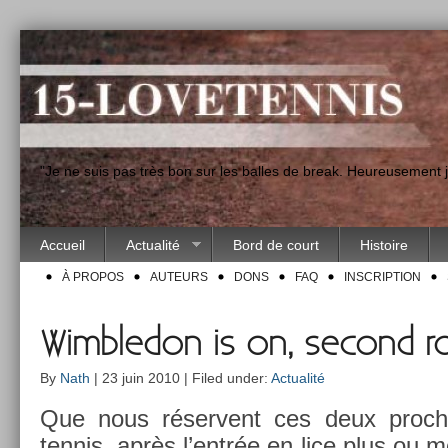
"Je ne suis pas très bon sur les balles de break. Heureusement
Accueil
Actualité
Bord de court
Histoire
À PROPOS
AUTEURS
DONS
FAQ
INSCRIPTION
Wimbledon is on, second r
By
Nath
| 23 juin 2010 | Filed under:
Actualité
Que nous réser­vent ces deux pro­ch
ten­nis, après l’entrée en lice plus o