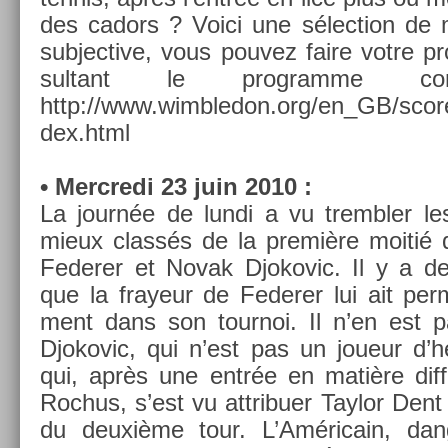
des cadors ? Voici une sélec­tion de 
sub­jec­tive, vous pouvez faire votre p
sul­tant le pro­gram­me c
http://www.wimbledon­.org/en_GB/scor
dex.html
• Mercredi 23 juin 2010 :
La journée de lundi a vu trembl­er le
mieux classés de la première moitié d
Feder­er et Novak Djokovic. Il y a de
que la frayeur de Feder­er lui ait per­m
ment dans son tour­noi. Il n’en est
Djokovic, qui n’est pas un joueur d’h
qui, après une entrée en matière dif­fi
Roc­hus, s’est vu attribu­er Taylor Den
du deuxième tour. L’Américain, dan