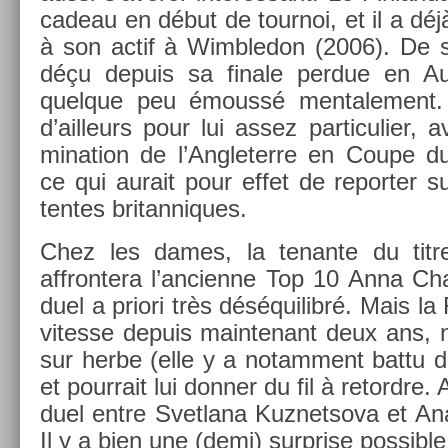
cadeau en début de tour­noi, et il a déjà
à son actif à Wimbledon (2006). De s
déçu de­puis sa fin­ale per­due en Au
quel­que peu émoussé men­tale­ment. 
d’ail­leurs pour lui assez par­ticuli­er, a
mina­tion de l’Angleter­re en Coupe 
ce qui aurait pour effet de re­port­er su
tentes britan­niques.
Chez les dames, la tenan­te du titr
affron­tera l’an­cien­ne Top 10 Anna Ch
duel a priori très déséquilibré. Mais l
vites­se de­puis main­tenant deux ans, 
sur herbe (elle y a notam­ment battu de
et pour­rait lui donn­er du fil à re­tordre.
duel entre Svet­lana Kuz­netsova et An­
Il y a bien une (demi) sur­pr­ise pos­sibl