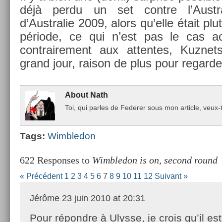
déjà perdu un set con­tre l’Austr
d’Australie 2009, alors qu’elle était p
période, ce qui n’est pas le cas ac­t
contra­ire­ment aux at­tentes, Kuz­n
grand jour, raison de plus pour re­gard­e
About
Nath
Toi, qui par­les de Feder­er sous mon ar­ticle, ve
Tags:
Wimbledon
622 Responses to
Wimbledon is on, second round
« Précédent
1
2
3
4
5
6
7
8
9
10
11
12
Suivant »
Jérôme
23 juin 2010 at 20:31
Pour répondre à Ulysse, je crois qu’il es