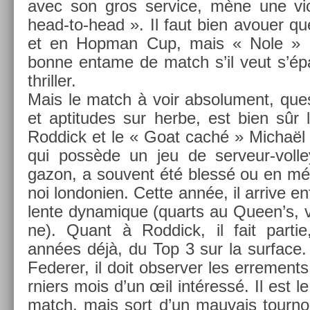
avec son gros ser­vice, mène une vic
head-to-head ». Il faut bien avou­er q
et en Hop­man Cup, mais « Nole » de
bonne en­tame de match s’il veut s’ép
thrill­er.
Mais le match à voir ab­solu­ment, ques
et ap­titudes sur herbe, est bien sûr
Rod­dick et le « Goat caché » Michaël Ll
qui possède un jeu de serveur-volley
gazon, a souvent été blessé ou en méf
noi lon­doni­en. Cette année, il ar­rive e
lente dynamique (quarts au Queen’s, vic
ne). Quant à Rod­dick, il fait par­tie
années déjà, du Top 3 sur la sur­face
Feder­er, il doit ob­serv­er les er­re­men
rni­ers mois d’un œil intéressé. Il est l
match, mais sort d’un mauvais tour­no