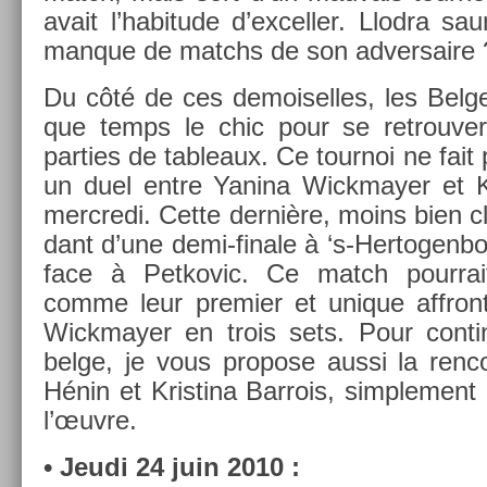
avait l’habitude d’ex­cell­er. Llod­ra saur
man­que de matchs de son ad­versaire 
Du côté de ces de­moisel­les, les Be­lg
que temps le chic pour se retro­uv­
part­ies de tab­leaux. Ce tour­noi ne fait
un duel entre Yanina Wickmay­er et Ki
mercredi. Cette dernière, moins bien c
dant d’une demi-finale à ‘s-Hertogenb
face à Pet­kovic. Ce match pour­rai
comme leur pre­mi­er et uni­que affron
Wickmay­er en trois sets. Pour con­ti
belge, je vous pro­pose aussi la re­nco
Hénin et Kris­tina Bar­rois, simple­ment 
l’œuvre.
• Jeudi 24 juin 2010 :