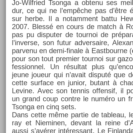
Jo-Wilfried Tson­ga a ob­tenu ses meil­
dur, ce qui ne l’empêche pas d’être é
sur herbe. Il a notam­ment battu He
2007. Blessé en cours de match à Rol
pas pu dis­put­er de tour­noi de prépar
l’in­verse, son futur ad­versaire, Al­exa
par­venu en demi-finale à Eas­tbour­ne (é
pour son tout pre­mi­er tour­noi sur gazon
fes­sion­nel. Un résul­tat plus qu’en
jeune joueur qui n’avait dis­puté que d
cette sur­face en junior, butant à ch
Levine. Avec son ten­nis of­fen­sif, il po
un grand coup con­tre le numéro un fran
Tson­ga en cinq sets.
Dans cette même par­tie de tab­leau, 
ray et Niemin­en, de­vant la reine d’An
aussi s’avérer in­téres­sant. Le Fin­lan­