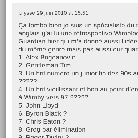
Ulysse
29 juin 2010 at 15:51
Ça tombe bien je suis un spécialiste du 
anglais (j’ai lu une rétrospective Wimbl
Guardian hier qui m’a donné aussi l’idée
du même genre mais pas aussi dur qu
1. Alex Bogdanovic
2. Gentleman Tim
3. Un brit numero un junior fin des 90s 
?????
4. Un brit vieillissant et bon au point 
à Wimby vers 97 ?????
5. John Lloyd
6. Byron Black ?
7. Chris Eaton ?
8. Greg par élimination
9. Roger Taylor ?