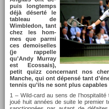
puis longtemps
déjà déserté le
tab­leau de
Wimbledon, tant
chez les hom­
mes que parmi
ces de­moisel­les
(je rap­pelle
qu’Andy Mur­ray
est Ecos­sais),
petit quizz con­cer­nant nos che
Manche, qui ont dépensé tant d’éner­g
ten­nis qu’ils ne sont plus cap­ables 
1 – Wild-card au sens de l’hos­pitalité 
joué huit années de suite le pre­mi­er
sanctionnées par autant de défaites.