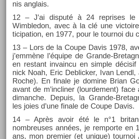
nis an­glais.
12 – J’ai dis­puté à 24 re­prises l
Wimbledon, avec à la clé une vic­toi
ticipa­tion, en 1977, pour le tour­noi du 
13 – Lors de la Coupe Davis 1978, ave
j’emmène l’équipe de Grande-Bretagne 
en re­stant in­vain­cu en sim­ple décisif
nick Noah, Eric De­blick­er, Ivan Lendl,
Roche). En fin­ale je domine Brian Got
avant de m’inclin­er (lour­de­ment) fac
di­manche. De­puis, la Grande-Breta
les joies d’une fin­ale de Coupe Davis.
14 – Après avoir été le n°1 britan­
nombreuses années, je re­mpor­te en 1
ans, mon pre­mi­er (et uni­que) tour­no