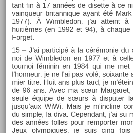
tant fin à 17 années de dis­et­te à ce 
vain­queur britan­nique ayant été Mark
1977). À Wimbledon, j’ai at­teint à 
huitièmes (en 1992 et 94), à chaque 
For­get.
15 – J’ai par­ticipé à la cérémonie du 
noi de Wimbledon en 1977 et à celle
tour­noi féminin en 1984 qui me met p
l’hon­neur, je ne l’ai pas volé, soixan­t
mi­er titre. Huit ans plus tard, je m’éte
de 96 ans. Avec ma sœur Mar­garet, 
seule équipe de sœurs à dis­put­er la 
jusqu’aux WiWi. Mais je m’incline con
du sim­ple, la diva. Cepen­dant, j’ai su ma
des années fol­les pour re­mport­er mon 
Jeux olym­piques, je suis cinq fois 