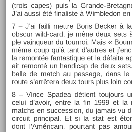
(trois capes) puis la Grande-Bretagne 
J’ai aussi été fin­alis­te à Wimbledon en
7 – J’ai fail­li mettre Boris Be­ck­er à l
ob­scur wild-card, je mène deux sets à 
ple vain­queur du tour­noi. Mais « Bou
même coup qu’à tant d’aut­res et j’en­c
la re­montée fan­tastique et la défaite a
ait re­monté un han­dicap de deux sets
balle de match au pas­sage, dans le 
route s’arrêtera deux tours plus loin con­
8 – Vince Spadea détient toujours un
celui d’avoir, entre la fin 1999 et l
matchs en suc­cess­ion, du jamais vu d
cir­cuit prin­cip­al. Et si la stat est é
dont l’Américain, pour­tant pas amo