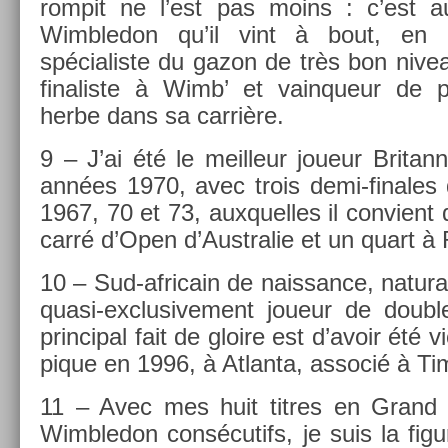
rom­pit ne l’est pas moins : c’est au
Wimbledon qu’il vint à bout, en 
spécialis­te du gazon de très bon nivea
fin­alis­te à Wimb’ et vain­queur de pl
herbe dans sa carrière.
9 – J’ai été le meil­leur joueur Britan
années 1970, avec trois demi-finales 
1967, 70 et 73, aux­quel­les il con­vient d
carré d’Open d’Australie et un quart à
10 – Sud-africain de nais­sance, naturali
quasi-exclusivement joueur de doub­l
prin­cip­al fait de gloire est d’avoir ét
pique en 1996, à At­lanta, as­socié à T
11 – Avec mes huit tit­res en Grand 
Wimbledon con­sécutifs, je suis la figu