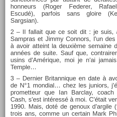
hon­neurs (Roger Feder­er, Rafae
Escudé), par­fois sans gloire (K
Sargsian).
2 – Il fal­lait que ce soit dit : je sui
Sampras et Jimmy Con­nors, l’un des t
à avoir at­teint la deuxième semaine
années de suite. Sauf que, contra­ire
usins d’Amérique, moi je n’ai jamais
Tem­ple…
3 – De­rni­er Britan­nique en date à av
de N°1 mon­di­al… chez les juniors, j’ét
pro­met­teur que Ian Barclay, coach 
Cash, s’est intéressé à moi. C’était ve
1990. Mais, doté de genoux d’ar­gile (t
trois ans, comme un cer­tain Mark Philip