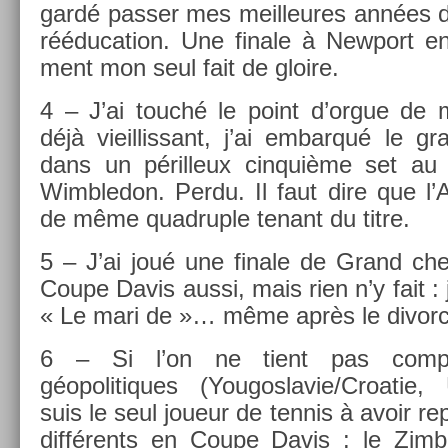
gardé pass­er mes meil­leures années de
rééduca­tion. Une fin­ale à New­port en
ment mon seul fait de gloire.
4 – J’ai touché le point d’orgue de 
déjà vieil­lissant, j’ai em­bar­qué le
dans un péril­leux cin­quiè­me set a
Wimbledon. Perdu. Il faut dire que l’A
de même quad­ru­ple tenant du titre.
5 – J’ai joué une fin­ale de Grand che
Coupe Davis aussi, mais rien n’y fait : j
« Le mari de »… même après le di­vor­c
6 – Si l’on ne tient pas com­pte
géopolitiques (Yougos­lavie/Croatie,
suis le seul joueur de ten­nis à avoir 
différents en Coupe Davis : le Zim­