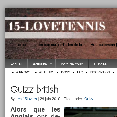
"Je ne suis pas très bon sur les balles de break. Heureusement
Accueil
Actualité
Bord de court
Histoire
À PROPOS
AUTEURS
DONS
FAQ
INSCRIPTION
Quizz british
By
Les 15lovers
| 29 juin 2010 | Filed under:
Quizz
Alors que les
An­glais ont de­