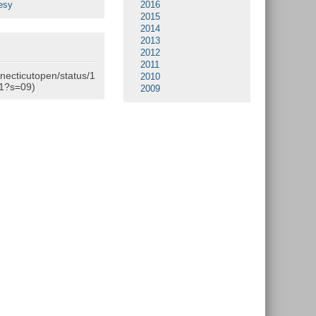
esy
2016
2015
2014
2013
2012
2011
nnecticutopen/status/1
2010
1?s=09)
2009