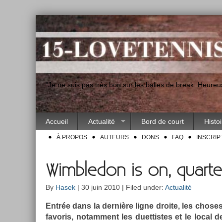
"Je ne suis pas très bon sur les balles de break. Heur
Accueil
Actualité
Bord de court
Histo
À PROPOS
AUTEURS
DONS
FAQ
INSCRIP
Wimbledon is on, quarter
By
Hasek
| 30 juin 2010 | Filed under:
Actualité
Entrée dans la dernière ligne droite, les chos
favoris, notam­ment les duet­tistes et le local d