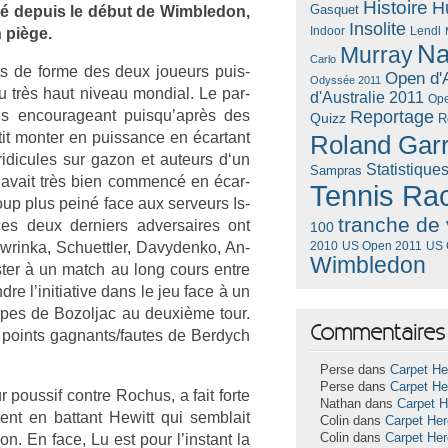
Histoire
H
Gasquet
isé de­puis le début de Wimbledon,
Insolite
Lendl
h piège.
Indoor
Na
Murray
Carlo
tats de forme des deux joueurs puis­
Open d'A
Odyssée 2011
 très haut niveau mon­di­al. Le par­
d'Australie 2011
Ope
s en­courageant puis­qu’après des
Reportage
Quizz
R
tit mont­er en puis­sance en écar­tant
Roland Gar
ridicules sur gazon et auteurs d‘un
Statistique
Sampras
ych avait très bien com­mencé en écar­
Tennis Ra
coup plus peiné face aux ser­veurs Is­
tranche de 
s deux de­rni­ers ad­versaires ont
100
aw­rinka, Schuettl­er, Davyden­ko, An­
US Open 2011
US 
2010
Wimbledon
st­er à un match au long cours entre
ndre l’initiative dans le jeu face à un
ap­pes de Bozol­jac au deuxième tour.
Commentaires 
 points gag­nants/fautes de Be­rdych
Perse dans
Carpet He
Perse dans
Carpet He
 pous­sif con­tre Roc­hus, a fait forte
Nathan dans
Carpet 
nt en bat­tant Hewitt qui semblait
Colin dans
Carpet He
on. En face, Lu est pour l’instant la
Colin dans
Carpet He