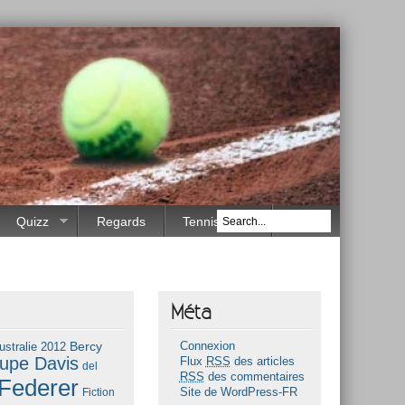
Quizz
Regards
Tennis Race
Méta
Bercy
ustralie 2012
Connexion
upe Davis
Flux
RSS
des articles
del
RSS
des commentaires
Federer
Fiction
Site de WordPress-FR