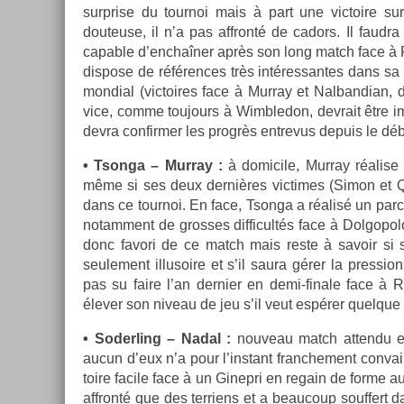
sur­pr­ise du tour­noi mais à part une vic­toire 
douteuse, il n’a pas affronté de cadors. Il faud­ra
cap­able d’enchaîner après son long match face à 
dis­pose de référ­ences très in­téres­santes dans s
mon­di­al (vic­toires face à Mur­ray et Nal­bandian,
vice, comme toujours à Wimbledon, de­vrait être im­
devra con­firm­er les progrès en­trevus de­puis le déb
• Tson­ga – Mur­ray :
à domicile, Mur­ray réalise l
même si ses deux dernières vic­times (Simon et Que
dans ce tour­noi. En face, Tson­ga a réalisé un par
notam­ment de gros­ses dif­ficultés face à Dol­gopol
donc favori de ce match mais reste à savoir si so
seule­ment il­lusoire et s’il saura gérer la pre­ss­io
pas su faire l’an de­rni­er en demi-finale face à 
élever son niveau de jeu s’il veut espérer quel­qu
• Soderl­ing – Nadal :
nouveau match at­tendu en
aucun d’eux n’a pour l’instant franche­ment con­vai
toire facile face à un Ginep­ri en re­gain de forme au 
affronté que des ter­riens et a be­aucoup souf­fert 