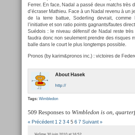
Ferr­er. En face, Nadal a passé deux matchs très di
d’écras­er Mat­hieu. Face à un Nadal re­venu à un j
de la terre bat­tue, Soderl­ing de­vrait, comme 
l’initiative et son ratio points gag­nants/fautes di­re
Suédois : le niveau défen­sif de Nadal reste très s
faud­ra donc non seule­ment pre­ndre des ris­ques m
balle dans le court le plus longtemps pos­sible.
Pro­nos (by karim&pronos inc.) : vic­toires de Feder­e
About
Hasek
http://
Tags:
Wimbledon
509 Responses to
Wimbledon is on, quarterf
« Précédent
1
2
3
4
5
6
7
Suivant »
Jérôme
30 juin 2010 at 16:52