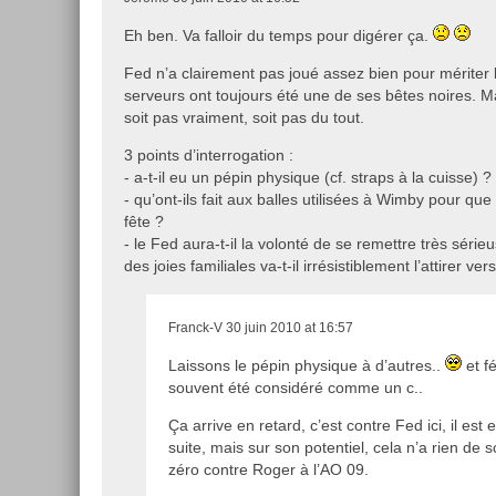
Eh ben. Va falloir du temps pour digérer ça.
Fed n’a clairement pas joué assez bien pour mériter l
serveurs ont toujours été une de ses bêtes noires. Mai
soit pas vraiment, soit pas du tout.
3 points d’interrogation :
- a-t-il eu un pépin physique (cf. straps à la cuisse) ?
- qu’ont-ils fait aux balles utilisées à Wimby pour que
fête ?
- le Fed aura-t-il la volonté de se remettre très séri
des joies familiales va-t-il irrésistiblement l’attirer v
Franck-V
30 juin 2010 at 16:57
Laissons le pépin physique à d’autres..
et fé
souvent été considéré comme un c..
Ça arrive en retard, c’est contre Fed ici, il est
suite, mais sur son potentiel, cela n’a rien de 
zéro contre Roger à l’AO 09.