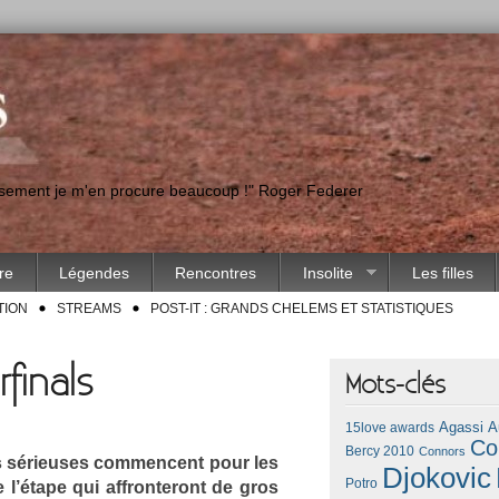
eusement je m'en procure beaucoup !" Roger Federer
ire
Légendes
Rencontres
Insolite
Les filles
TION
STREAMS
POST-IT : GRANDS CHELEMS ET STATISTIQUES
finals
Mots-clés
Agassi
A
15love awards
Co
Bercy 2010
Connors
es sérieuses com­men­cent pour les
Djokovic
Potro
e l’étape qui affron­teront de gros