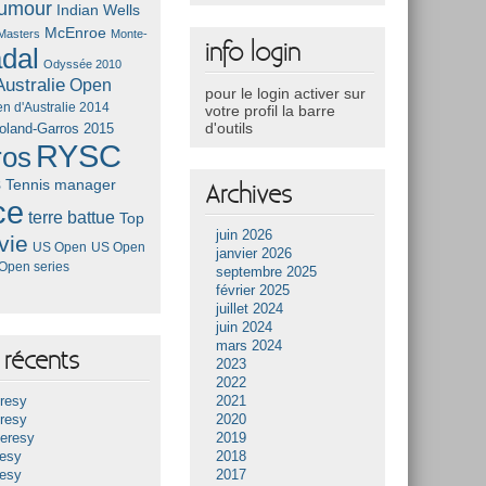
umour
Indian Wells
McEnroe
Masters
Monte-
info login
dal
Odyssée 2010
ustralie
Open
pour le login activer sur
n d'Australie 2014
votre profil la barre
d'outils
oland-Garros 2015
RYSC
ros
s
Tennis manager
Archives
ce
terre battue
Top
juin 2026
vie
US Open
US Open
janvier 2026
Open series
septembre 2025
février 2025
juillet 2024
juin 2024
mars 2024
récents
2023
2022
resy
2021
resy
2020
Heresy
2019
resy
2018
resy
2017