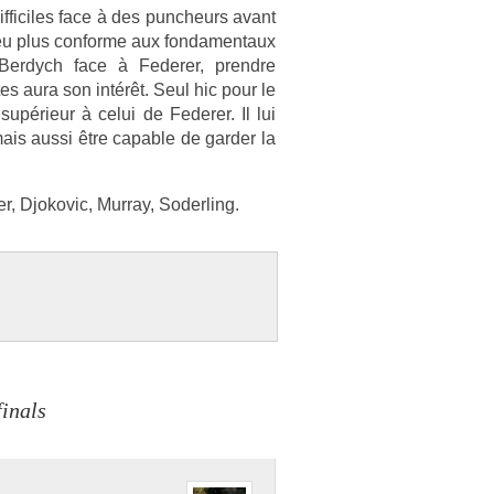
f­ficiles face à des puncheurs avant
eu plus con­for­me aux fon­damen­taux
Be­rdych face à Feder­er, pre­ndre
c­tes aura son intérêt. Seul hic pour le
upérieur à celui de Feder­er. Il lui
ais aussi être cap­able de gard­er la
r, Djokovic, Mur­ray, Soderl­ing.
inals