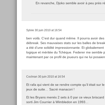
En revanche, Djoko semble avoir à peu près r
Sylvie
30 juin 2010 at 16:54
ben voilà. C’est dur quand même. Il pourra avoir des 
débreak. Ses mauvaises stats sur les balles de break
a été d’une solidité impressionnante. Et globalement p
logique et méritée du Tchèque. Federer me semble 
maintenant par ce profil de joueurs qui ne lui posaie
Cochran
30 juin 2010 at 16:54
Et rafa qui vient de se rendre compte qu’il était sur le
jeux de suite… Sacré manacori !
Et les Bryans menés 2 sets à 0 par ce vieux briscar
sorti Jim Courrier à Wimbledon en 1993…