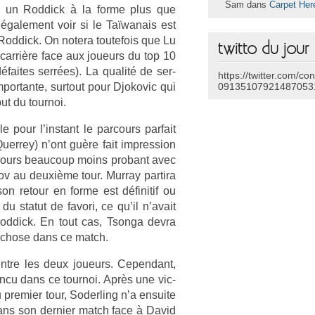
Sam dans
Carpet Her
sur un Rod­dick à la forme plus que
 égale­ment voir si le Taï­wanais est
Rod­dick. On notera toutefois que Lu
twitto du jour
a carrière face aux joueurs du top 10
 défaites serrées). La qualité de ser­
https://twitter.com/co
por­tante, sur­tout pour Djokovic qui
09135107921487053
ut du tour­noi.
e pour l’instant le par­cours par­fait
r­rey) n’ont guère fait im­press­ion
­cours be­aucoup moins pro­bant avec
ov au deuxième tour. Mur­ray par­tira
n re­tour en forme est définitif ou
n du statut de favori, ce qu’il n’avait
Rod­dick. En tout cas, Tson­ga devra
e chose dans ce match.
tre les deux joueurs. Cepen­dant,
n­cu dans ce tour­noi. Après une vic­
pre­mi­er tour, Soderl­ing n’a en­suite
dans son de­rni­er match face à David