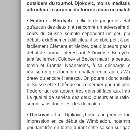
out­sid­ers du tour­noi. Djokovic, moins médiat
affron­tera la sur­pr­ise du tour­noi dans un matc
• Feder­er – Be­rdych :
dif­ficile de jaug­er les é
qu’aucun des deux n’a re­ncontré un ad­versaire du
cours du Suis­se semble cepen­dant un peu plu
débuts ex­trême­ment dif­ficiles, il semble petit à pe
facile­ment Clément et Melz­er, deux joueurs pas 
début de tour­noi in­téres­sant. A l’in­verse, Be­rd
tant facile­ment Golubev et Be­ck­er mais il a be­au
tomin et Brands. Néan­moins, à sa déchar­ge, ce
réalisé un gros tour­noi en bat­tant entre aut­res W
dreev ou en­core Han­es­cu. On pour­rait donc as­si
le Suis­se et le Tchèque où ce de­rni­er pour­rait pre­
Feder­er qui est ap­paru très défen­sif face aux fr
La qualité de ser­vice des deux joueurs et le ratio
seront sans doute les clés du match.
• Djokovic – Lu :
Djokovic, hor­mis un pre­mi­er tour
im­press­ion en ce début de Wimbledon, notam­me
pour­tant très en forme durant cette saison sur gaz