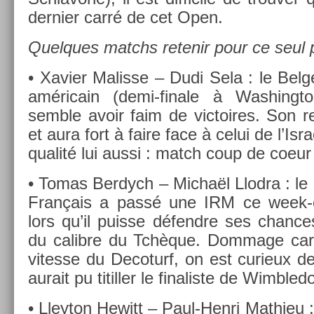
de­rni­er carré de cet Open.
Quel­ques matchs re­tenir pour ce seul pr
• Xavi­er Mal­is­se – Dudi Sela : le Bel
américain (demi-finale à Was­hingt
semble avoir faim de vic­toires. Son re­
et aura fort à faire face à celui de l’Isr
qualité lui aussi : match coup de coeur 
• Tomas Be­rdych – Michaël Llod­ra : le
Français a passé une IRM ce week-
lors qu’il puis­se défendre ses chan­c
du calib­re du Tchèque. Dom­mage car
vites­se du De­coturf, on est curieux de
aurait pu titill­er le fin­alis­te de Wimbled
• Lleyton Hewitt – Paul-Henri Mat­hieu :