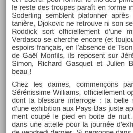
le reste des troupes paraît en forme in
Soderl­ing semblent plafonn­er après l
taniè­re, Djokovic ne retro­uve ni son ser
Rod­dick sort of­ficiel­le­ment d’une 
Ver­dasco se cherche en­core (et touj
es­poirs français, en l’abs­ence de Tson
de Gaël Mon­fils, ils re­posent sur Jér
Simon, Ric­hard Gas­quet et Juli­en 
beau !
Chez les dames, com­men­çons par
Sérénis­sime Wil­liams, of­ficiel­le­ment
dont la bles­sure in­ter­roge : la belle 
d’une ex­hibi­tion aux Pays-Bas juste après
ment coupé le pied en boite de nuit… 
dans une at­telle pour la journée d’ex­h
de vendredi de­rni­er. Si per­son­ne dans