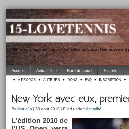
"Je ne suis pas très bon sur les balles de break. Heureusement
Accueil
Actualité
Bord de court
Histoire
À PROPOS
AUTEURS
DONS
FAQ
INSCRIPTION
New York avec eux, premier
By
MarieJo
| 30 août 2010 | Filed under:
Actualité
L’édi­tion 2010 de
l’US Open verra