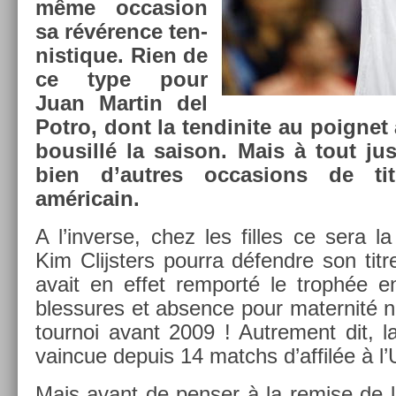
même oc­cas­ion
sa révérence ten­
nistique. Rien de
ce type pour
Juan Mar­tin del
Potro, dont la ten­dinite au poig­net a
bousillé la saison. Mais à tout jus
bien d’aut­res oc­cas­ions de ti
américain.
A l’in­verse, chez les fil­les ce sera 
Kim Clijst­ers pour­ra défendre son tit
avait en effet re­mporté le trophée 
bles­sures et ab­s­ence pour mater­nité n
tour­noi avant 2009 ! Aut­re­ment dit, 
vain­cue de­puis 14 matchs d’affilée à 
Mais avant de pens­er à la re­m­ise de