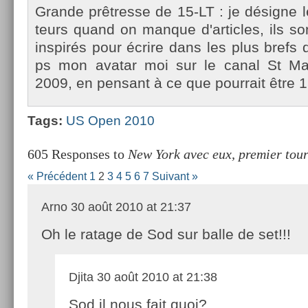
Gran­de prêtres­se de 15-LT : je désigne l
teurs quand on man­que d'ar­ticles, ils so
in­spirés pour écrire dans les plus brefs d
ps mon avatar moi sur le canal St Mar­
2009, en pen­sant à ce que pour­rait être 1
Tags:
US Open 2010
605 Responses to
New York avec eux, premier tou
« Précédent
1
2
3
4
5
6
7
Suivant »
Arno
30 août 2010 at 21:37
Oh le ratage de Sod sur balle de set!!!
Djita
30 août 2010 at 21:38
Sod il nous fait quoi?