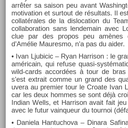
arrêter sa saison peu avant Was­hing
motiva­tion et sur­tout de résul­tats. Il e
col­latérales de la dis­loca­tion du Te
col­labora­tion sans len­demain avec Lo
clue par des pro­pos peu amènes de
d’Amélie Maures­mo, n’a pas du aider.
• Ivan Ljubicic – Ryan Har­rison : le gra
américain, qui re­fuse quasi-systémat
wild-cards ac­cordées à tour de bras 
s’est extra­it comme un grand des quali
uvera au pre­mi­er tour le Croate Ivan L
car les deux hom­mes se sont déjà cro
In­dian Wells, et Har­rison avait fait je
avec le futur vain­queur du tour­noi (défa
• Daniela Han­tuc­hova – Di­nara Safina