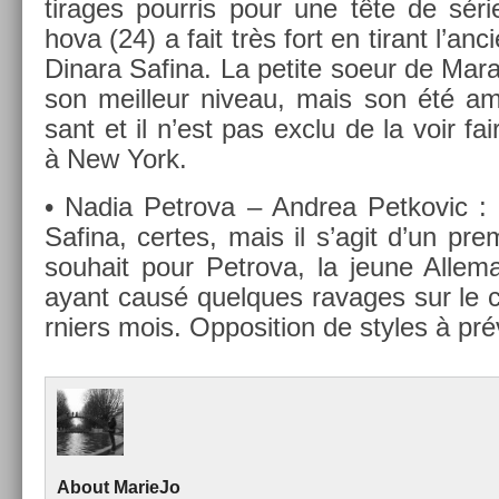
tirages pour­ris pour une tête de séri
hova (24) a fait très fort en tirant l’an­
Di­nara Safina. La petite soeur de Marat
son meil­leur niveau, mais son été amér
sant et il n’est pas exclu de la voir fa
à New York.
• Nadia Pet­rova – An­drea Pet­kovic : 
Safina, cer­tes, mais il s’agit d’un pre­
souhait pour Pet­rova, la jeune Al­lema
ayant causé quel­ques ravages sur le c
rni­ers mois. Op­posi­tion de styles à pré
About
MarieJo