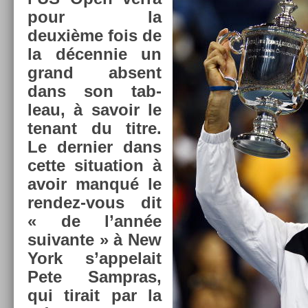
pour la
deuxième fois de
la décen­nie un
grand ab­sent
dans son tab­
leau, à savoir le
tenant du titre.
Le de­rni­er dans
cette situa­tion à
avoir manqué le
rendez-vous dit
« de l’année
suivan­te » à New
York s’ap­pelait
Pete Sampras,
qui tirait par la