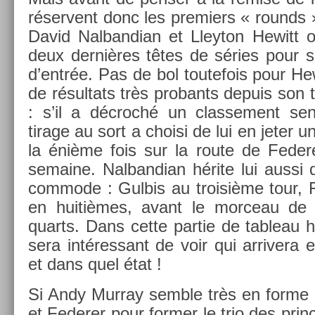
réser­vent donc les pre­mi­ers « rounds »
David Nal­bandian et Lleyton Hewitt on
deux dernières têtes de séries pour s
d’entrée. Pas de bol toutefois pour Hew
de résul­tats très pro­bants de­puis son ti
: s’il a décroché un clas­se­ment sen
tirage au sort a choisi de lui en jeter u
la énième fois sur la route de Feder­
semaine. Nal­bandian hérite lui aussi d
com­mode : Gul­bis au troisiè­me tour, 
en huitièmes, avant le mor­ceau de 
quarts. Dans cette par­tie de tab­leau 
sera in­téres­sant de voir qui ar­river
et dans quel état !
Si Andy Mur­ray semble très en forme 
et Feder­er pour form­er le trio des prin