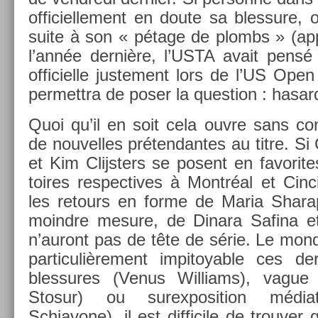
of­ficiel­le­ment en doute sa bles­sure
suite à son « pétage de plombs » (ap­
l’année dernière, l’USTA avait pensé 
of­ficiel­le just­e­ment lors de l’US Op
per­mettra de poser la ques­tion : hasar
Quoi qu’il en soit cela ouvre sans con­
de nouvel­les préten­dantes au titre. Si 
et Kim Clijst­ers se posent en favorite
toires re­spec­tives à Montréal et Cin­ci
les re­tours en forme de Maria Shar
moindre mesure, de Di­nara Safina e
n’auront pas de tête de série. Le mon
par­ticuliè­re­ment im­pitoy­able ces de
bles­sures (Venus Wil­liams), vag
Stosur) ou sur­ex­posi­tion média
Schiavone), il est dif­ficile de trouv­er 