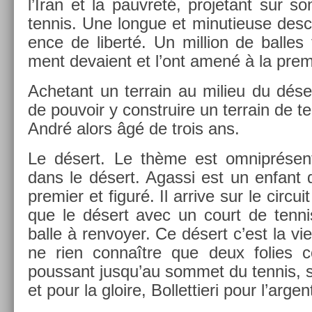
l’Iran et la pauv­reté, pro­jetant sur s
ten­nis. Une lon­gue et minutieuse de­scr
ence de li­berté. Un mill­ion de bal­les 
ment de­vaient et l’ont amené à la pr
Ac­hetant un ter­rain au milieu du dése
de pouvoir y con­struire un ter­rain de t
André alors âgé de trois ans.
Le désert. Le thème est om­niprésent.
dans le désert. Agas­si est un en­fant
pre­mi­er et figuré. Il ar­rive sur le cir­cu
que le désert avec un court de ten­ni
balle à re­nvoy­er. Ce désert c’est la vie
ne rien connaître que deux fol­ies co
pous­sant jusqu’au som­met du ten­nis,
et pour la gloire, Bol­lettieri pour l’ar­gen