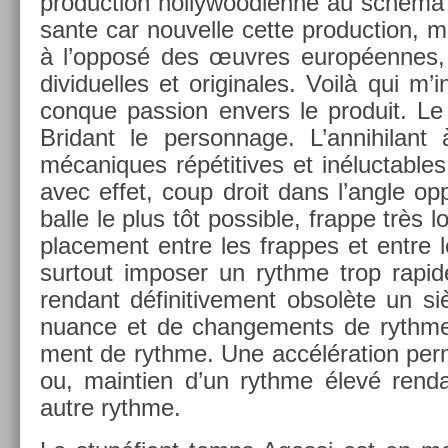
pro­duc­tion hol­lywoodien­ne au schéma in
sante car nouvel­le cette pro­duc­tion, m
à l’opposé des œuvres européennes, 
dividuel­les et originales. Voilà qui m’i
conque pass­ion en­v­ers le pro­duit. Le 
Bridant le per­son­nage. L’an­nihilant
mécaniques répétitives et in­éluct­ables 
avec effet, coup droit dans l’angle o
balle le plus tôt pos­sible, frap­pe très 
place­ment entre les frap­pes et entre 
sur­tout im­pos­er un rythme trop rapid
re­ndant définitive­ment obsolète un si
nuan­ce et de chan­ge­ments de rythme
ment de rythme. Une accéléra­tion per
ou, main­ti­en d’un rythme élevé re­nda
autre rythme.