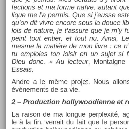
fec­tions et ma forme naïve, autant qu
lique me l’a per­mis. Que si j’eusse est
qu’on dit vivre en­core sous la douce li
lois de na­ture, je t’as­sure que je m’y 
peint tout en­ti­er, et tout nu. Ainsi, L
mesme la matiére de mon livre : ce n’
tu em­plo­ies ton loisir en un sujet si f
Dieu donc. »
Au lec­teur
, Mon­taig­n
Es­sais
.
Andre a le même pro­jet. Nous al­lons 
évène­ments de sa vie.
2 – Pro­duc­tion hol­lywoodien­ne et r
La raison de ma lon­gue per­plexité, 
le à la fin, venait du fait que le per­so