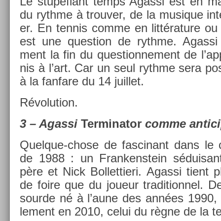
Le stupéfiant temps Agas­si est en ma
du rythme à trouv­er, de la musique in­t
er. En ten­nis comme en lit­téra­ture ou 
est une ques­tion de rythme. Agas­si 
ment la fin du ques­tion­ne­ment de l’ap
nis à l’art. Car un seul rythme sera pos
à la fan­fare du 14 juil­let.
Révolu­tion.
3 – Agas­si
Ter­minator
comme anti­cip
Quelque-chose de fas­cinant dans le
de 1988 : un Fran­kenstein séduisant
père et Nick Bol­lettieri. Agas­si tien
de foire que du joueur tradition­nel. D
sour­de né à l’aune des années 1990, se
le­ment en 2010, celui du règne de la te