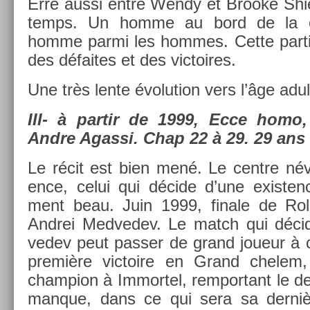
Erre aussi entre Wendy et Brooke Shie
temps. Un homme au bord de la c
homme parmi les hom­mes. Cette par­ti
des défaites et des vic­toires.
Une très lente évolu­tion vers l’âge adul­
III- à par­tir de 1999, Ecce homo,
Andre Agas­si. Chap 22 à 29. 29 ans
Le récit est bien mené. Le centre névra
ence, celui qui décide d’une ex­ist­ence
ment beau. Juin 1999, fin­ale de Rol
An­drei Med­vedev. Le match qui déci
vedev peut pass­er de grand joueur à 
première vic­toire en Grand chelem,
champ­ion à Im­mor­tel, re­mpor­tant le de­r
man­que, dans ce qui sera sa dernièr