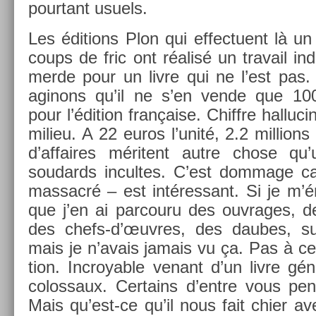
pour­tant usuels.
Les édi­tions Plon qui ef­fectuent là u
coups de fric ont réalisé un travail in­
merde pour un livre qui ne l’est pas.
aginons qu’il ne s’en vende que 100
pour l’édi­tion française. Chiffre hal­luc
milieu. A 22 euros l’unité, 2.2 mill­ions
d’af­faires méritent autre chose qu’
soudards in­cul­tes. C’est dom­mage c
mas­sacré – est in­téres­sant. Si je m’
que j’en ai par­couru des ouv­rages, d
des chefs-d’œuvres, des daubes, sur
mais je n’avais jamais vu ça. Pas à ce
tion. In­croy­able venant d’un livre gé
col­os­saux. Cer­tains d’entre vous pen
Mais qu’est-ce qu’il nous fait chier av