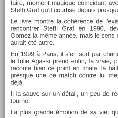
faire, mo­ment magique co­ïncidant av
Stef­fi Graf qu’il co­urt­ise de­puis pre­sq
Le livre montre la cohérence de l’exist
re­ncontr­er Stef­fi Graf en 1990, de­
Gomez la même année, mais le sens de 
aurait été autre.
En 1999 à Paris, il s’en sort par chan­
la folie Agas­si prend enfin, la vraie, pl
racon­te bien ce point en fin­ale, la ba
pre­sque une de match con­tre lui m
déjà.
Il la sauve sur un détail, un peu de ré
tour­ne.
La plus gran­de émo­tion de sa vie, qui