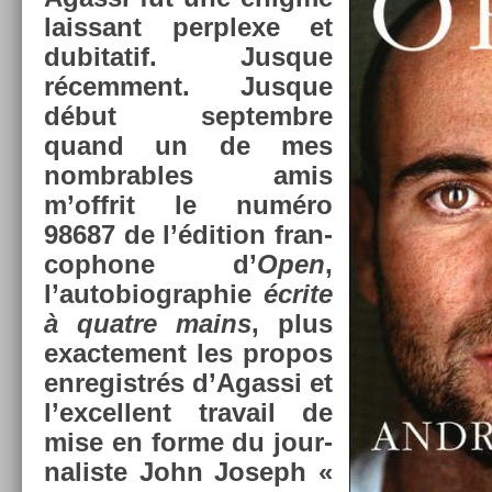
lais­sant per­plexe et
dubitatif. Jus­que
récem­ment. Jus­que
début sep­tembre
quand un de mes
nombr­ables amis
m’offrit le numéro
98687 de l’édi­tion fran­
cophone d’
Open
,
l’autobiog­raphie
écrite
à quat­re mains
, plus
ex­ac­te­ment les pro­pos
en­registrés d’Agas­si et
l’ex­cellent travail de
mise en forme du jour­
nalis­te John Joseph «