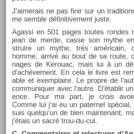
J’aimerais ne pas finir sur un tradition
me semble définitive­ment juste.
Agas­si en 501 pages toutes ron­des 
jean de merde, casse son mythe en 
struire un mythe, très américain, 
homme, arrivé au bout de sa route, 
nages de Kerouac, mais lui à un dé
d’achève­ment. En cela le livre est re­ma
able et ex­emplaire. Le pro­pre de l’au
com­muniqu­er avec l’autre. D’étab­lir un
ence. Pour ma part, je crois avoir 
Comme lui j’ai eu un pater­nel spécial, 
suis quel­qu’un de bien main­tenant, ma
j’étais un sacré trou-du-cul.
C- Com­men­taires et re­lec­tures d’Aga