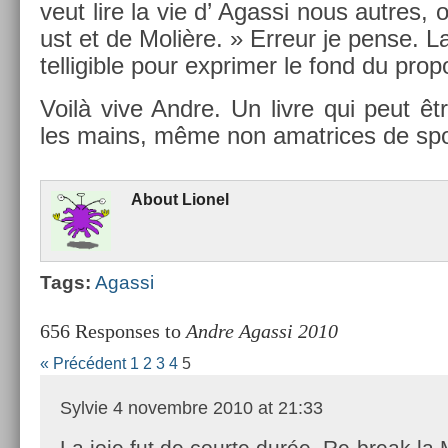
veut lire la vie d’ Agas­si nous aut­res,
ust et de Molière. » Er­reur je pense. La
tel­ligib­le pour ex­prim­er le fond du pro­p
Voilà vive Andre. Un livre qui peut êt
les mains, même non amat­rices de spo
About
Li­onel
Tags:
Agas­si
656 Responses to
Andre Agassi 2010
« Précédent
1
2
3
4
5
Sylvie
4 novembre 2010 at 21:33
La joie fut de courte durée. Re-break la 