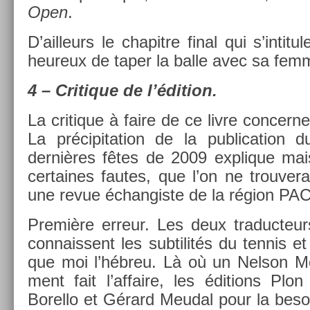
Open
.
D’ail­leurs le chapit­re final qui s’in­titu
heureux de taper la balle avec sa fem
4 – Critique de l’édi­tion.
La critique à faire de ce livre con­cer­ne 
La précipita­tion de la pub­lica­tion 
dernières fêtes de 2009 ex­plique mai
cer­taines fautes, que l’on ne trouve
une revue échan­giste de la région PA
Première er­reur. Les deux traduc­teurs
con­nais­sent les sub­tilités du ten­nis 
que moi l’hébreu. Là où un Nel­son Mon­
ment fait l’af­faire, les édi­tions Pl
Borel­lo et Gérard Meud­al pour la be­sog