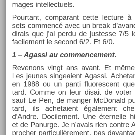
mages in­tel­lectuels.
Pour­tant, com­parant cette lec­ture 
sets com­mencé avec un break d’avan­c
di­rais que j’ai perdu de just­es­se 7/5 l
facile­ment le second 6/2. Et 6/0.
1 – Agas­si au com­men­ce­ment.
Re­venons vingt ans avant. Et même 
Les jeunes sin­geaient Agas­si. Ac­heta
en 1988 ou un panti fluores­cent que
tard. Comme on leur dis­ait de voter 
sauf Le Pen, de man­g­er McDonald pui
tard, ils ac­hetaient égale­ment ch
d’Andre. Docile­ment. Une éter­nelle h
et de Panur­ge. Je n’avais rien con­tre Ag
proch­er par­ticuliè­re­ment, pas davan­