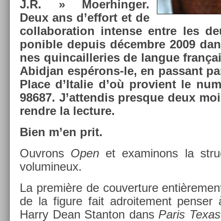
J.R. » Moer­hing­er.
Deux ans d’ef­fort et de
col­labora­tion in­ten­se entre les 
ponib­le de­puis décembre 2009 dan
nes quin­cail­le­ries de lan­gue franç
Ab­id­jan espérons-le, en pas­sant pa
Place d’Italie d’où pro­vient le nu
98687. J’at­tendis pre­sque deux moi
rendre la lec­ture.
Bien m’en prit.
Ouv­rons
Open
et ex­aminons la struc
volumineux.
La première de co­uver­ture en­tiè­re­men
de la figure fait ad­roite­ment pens­e
Harry Dean Stan­ton dans
Paris Texas