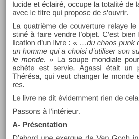
lucide et éclairé, oc­cupe la totalité de 
avec le titre qui pro­pose de s’ouv­rir.
La quat­rième de co­uver­ture re­laye le 
stiné à faire vendre l’objet. C’est bien 
lica­tion d’un livre : «
…du chaos punk 
un homme qui a choisi d’utilis­er son s
le monde
. » La soupe mon­diale pou
achète est ser­vie. Agas­si était un
Thérésa, qui veut chang­er le monde e
res.
Le livre ne dit évidem­ment rien de cela
Pas­sons à l’intérieur.
A- Présen­ta­tion
D’abord une ex­er­gue de Van Gogh in­s