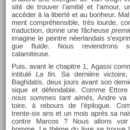
sité de trouv­er l’amitié et l’amour, 
accéder à la li­berté et au bon­heur. Mal t
ment com­préhen­sible, très lour­de, c
traduc­tion, donne une fâcheuse
premiè
im­agine le peintre néer­landais s’expr
gue fluide. Nous re­viendrons su
calamiteuse.
Puis, avant le chapit­re 1, Agas­si com
in­titulé
La fin.
Sa dernière vic­toire
Baghdatis, deux jours avant son de­rni­
sique et défend­able. Comme Et­tor
nous som­mes tant aimés
, Andre va 
toire, à re­bours de l’épilogue. Com­
trente-six ans et un mois après sa na
con­tre Mar­cos ? Nous al­lons voir 
homme. Le thème du livre se trouve là