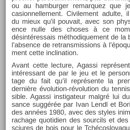
ou au ham­burg­er re­mar­quez que j
casion­nelle­ment. Civile­ment adul­te, i
du mieux qu’il pouvait, avec son phys
ence nulle des choses à ce mo­
désintéres­sais méthodique­ment de la b
l’abs­ence de re­transmiss­ions à l’époq
ment cette in­clina­tion.
Avant cette lec­ture, Agas­si re­prése
in­téres­sant de par le jeu et le per­s
tage du fait qu’il représente la pr
dernière évolution-révolution du ten­ni
sible. Agas­si in­stigateur malgré lui 
sance suggérée par Ivan Lendl et Bori
des années 1980, avec des styles in­imi
rachage quotidi­en des sour­cils et des
sciures de bois pour le Tchécos­lovaqu