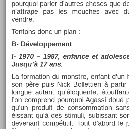
pour­quoi parl­er d’aut­res choses que 
n’attrape pas les mouc­hes avec du 
vendre.
Ten­tons donc un plan :
B- Dévelop­pe­ment
I- 1970 – 1987, en­fan­ce et adolesc
Jusqu’à 17 ans.
La for­ma­tion du monstre, en­fant d’un
son père puis Nick Bol­lettieri à par­t
lon­gue autant qu’éloquen­te, étouf­fan
l’on com­prend pour­quoi Agas­si doué p
qu’un pro­duit de con­som­ma­tion sans
éissant qu’à des stimuli, sub­is­sant son
de­venant compétitif. Tout d’abord le p