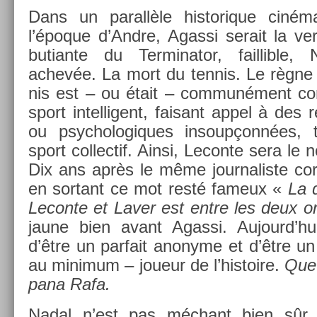
Dans un para­llèle his­torique ciném
l’époque d’Andre, Agas­si serait la ver
butian­te du Ter­minator, fail­lible,
achevée. La mort du ten­nis. Le règne 
nis est – ou était – com­muné­ment c
sport in­tel­ligent, faisant appel à des 
ou psyc­hologiques in­soup­çonnées, t
sport col­lec­tif. Ainsi, Lecon­te sera l
Dix ans après le même jour­nalis­te cor­
en sor­tant ce mot resté fameux «
La 
Lecon­te et Laver est entre les deux ore
jaune bien avant Agas­si. Aujourd’hui
d’être un par­fait an­onyme et d’être u
au mini­mum – joueur de l’his­toire.
Que 
pana Rafa.
Nadal n’est pas méchant bien sû