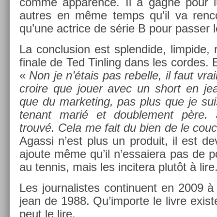
comme ap­par­ence. Il a gagné pour l
aut­res en même temps qu’il va re­nco
qu’une actrice de série B pour pass­er 
La con­clus­ion est splen­dide, li­mpide,
fin­ale de Ted Tinl­ing dans les cor­des. E
«
Non je n’étais pas re­bel­le, il faut vr
croire que jouer avec un short en je
que du mar­ket­ing, pas plus que je s
tenant marié et doub­le­ment père.
trouvé. Cela me fait du bien de le co­uch
Agas­si n’est plus un pro­duit, il est 
ajoute même qu’il n’es­saiera pas de po
au ten­nis, mais les in­citera plutôt à lire
Les jour­nalis­tes con­tinuent en 2009 
jean de 1988. Qu’im­porte le livre ex­is­
peut le lire.