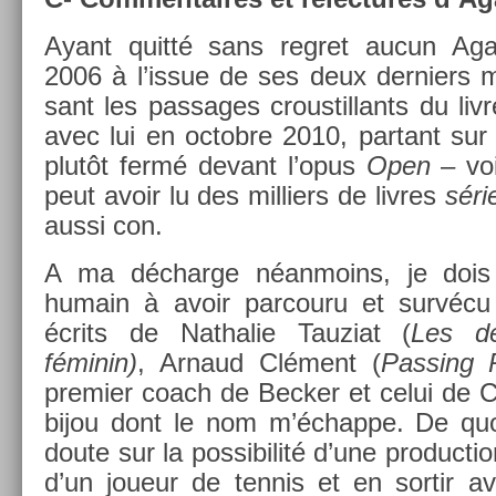
Ayant quitté sans re­gret aucun Aga
2006 à l’issue de ses deux de­rni­ers m
sant les pas­sages crous­tillants du livre
avec lui en oc­tob­re 2010, par­tant su
plutôt fermé de­vant l’opus
Open
– voi
peut avoir lu des mil­li­ers de li­vres
séri
aussi con.
A ma déchar­ge néan­moins, je dois 
humain à avoir par­couru et survécu à
écrits de Nat­halie Tauziat (
Les de
féminin)
, Ar­naud Clément (
Pass­ing 
pre­mi­er coach de Be­ck­er et celui de C
bijou dont le nom m’échap­pe. De quo
doute sur la pos­sibilité d’une pro­duc­t
d’un joueur de ten­nis et en sor­tir 