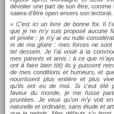
dévoil­er une part de son être, comme M
saiera d’être
open
en­v­ers son lec­torat.
« C’est ici un livre de bonne foi. Il t’a
que je ne m’y suis pro­posé aucune fi
et privée : je n’y ai eu nulle con­sidéra­
ni de ma gloire : mes for­ces ne sont
tel de­ssein. Je l’ai voüé à la com­modi
mes parents et amis : à ce que m’ayan
ont à faire bien tôt) ils y puis­sent retr
de mes con­di­tions et humeurs, et qu
nour­rissent plus entiére et plus vive
qu’ils ont eu de moi. Si c’eut été po
faveur du monde, je me fusse par
pruntées. Je veux qu’on m’y voit en
naturel­le et or­dinaire, sans étude et ar­
que je peinds. Mes défauts s’y li­ront 