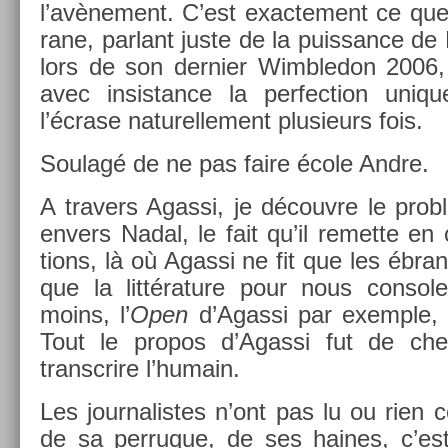
l’avène­ment. C’est ex­ac­te­ment ce que 
rane, par­lant juste de la puis­sance de
lors de son de­rni­er Wimbledon 2006,
avec in­sis­tance la per­fec­tion uni­
l’écrase naturel­le­ment plusieurs fois.
Soulagé de ne pas faire école Andre.
A trav­ers Agas­si, je découv­re le pro
en­v­ers Nadal, le fait qu’il re­met­te e
tions, là où Agas­si ne fit que les ébranl
que la lit­téra­ture pour nous con­sol­e
moins, l’
Open
d’Agas­si par ex­em­ple, i
Tout le pro­pos d’Agas­si fut de che
transcrire l’humain.
Les jour­nalis­tes n’ont pas lu ou rien 
de sa per­ruque, de ses haines, c’est