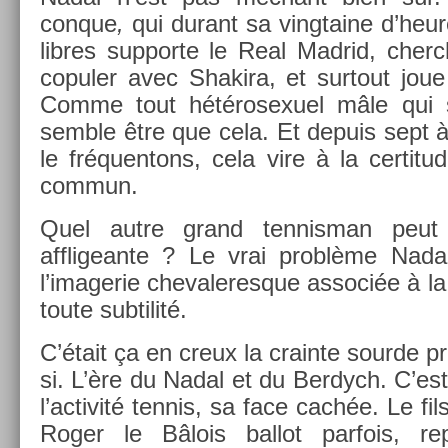
conque
,
qui durant sa vingtaine d’heur
li­bres sup­por­te le Real Mad­rid, cher
co­pul­er avec Shakira, et sur­tout joue
Comme tout hétérosexuel mâle qui se
semble être que cela. Et de­puis sept 
le fréquen­tons, cela vire à la cer­titu
com­mun.
Quel autre grand ten­nisman peut
affligean­te ? Le vrai problème Nada
l’imagerie chevaleres­que as­sociée à la
toute sub­tilité.
C’était ça en creux la crain­te sour­de 
si. L’ère du Nadal et du Be­rdych. C’est 
l’ac­tivité ten­nis, sa face cachée. Le f
Roger le Bâlois bal­lot par­fois, re