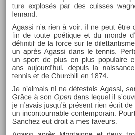
ture ex­plosés par des cuis­ses wagné
lemand.
Agas­si n’a rien à voir, il ne peut être q
fin de toute poétique et du monde d’a
définitif de la force sur le di­let­tantis­
un après Agas­si dans le ten­nis. Per­
un sport de plus en plus populaire ex­
ans aujourd’hui, de­puis la nais­sance
ten­nis et de Churchill en 1874.
Je n’aimais ni ne détes­tais Agas­si, sa
Grâce à son
Open
dans lequel il s’ouvr
je n’avais jusqu’à présent rien écrit de
un in­con­tourn­able con­tem­porain. Po
Sanchez eut droit a mes faveurs.
Agas­si après Mon­taig­ne et deux tro