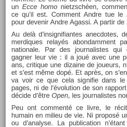
un
Ecce homo
nietzsché­en, com­men
ce qu’il est. Com­ment Andre tue le
pour
de­venir Andre Agas­si. A par­tir de
Au delà d’in­signifian­tes an­ec­dotes
mer­diques relayés ab­on­dam­ment par
nationale. Par des jour­nalis­tes qui
gagn­er leur vie : il a joué avec une p
ans, critique une di­zaine de joueurs, n
et s’est même dopé. Et après, on s’en 
va voir ce que cela sig­nifie dans le
pages, ni de l’évolu­tion de son rap­port
décide d’être
Open
, les jour­nalis­tes no
Peu ont com­menté ce livre, le réci
humain en milieu de vie. Ni pro­posé un
ou d’analyse. La pub­lica­tion n’étan