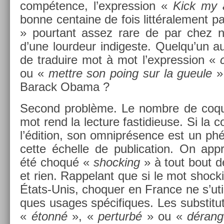
compét­ence, l’express­ion «
Kick my 
bonne cen­taine de fois lit­térale­ment 
» pour­tant assez rare de par chez n
d’une lour­deur in­diges­te. Quel­qu’un aur
de traduire mot à mot l’express­ion «
ou «
mettre son poing sur la gueule
»
Barack Obama ?
Second problème. Le nombre de co­quil­
mot rend la lec­ture fas­tidieuse. Si la co­q
l’édi­tion, son om­niprés­ence est un p
cette échel­le de pub­lica­tion. On ap
été choqué «
shock­ing
» à tout bout d
et rien. Rap­pelant que si le mot shock­
États-Unis, choqu­er en Fran­ce ne s’uti
ques usages spécifiques. Les sub­stit
«
étonné
», «
per­turbé
» ou «
dérang