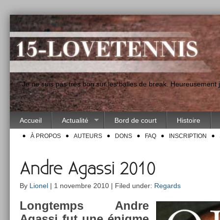
"Je ne suis pas très bon sur les balles de break. Heureusement
Accueil
Actualité
Bord de court
Histoire
À PROPOS
AUTEURS
DONS
FAQ
INSCRIPTION
Andre Agassi 2010
By
Lionel
| 1 novembre 2010 | Filed under:
Regards
Longtemps Andre
Agas­si fut une énigme