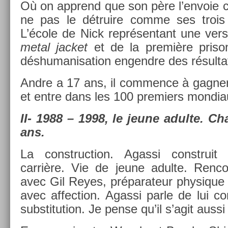
Où on apprend que son père l’en­voie ch
ne pas le détruire comme ses trois pr
L’école de Nick re­présen­tant une ver
metal jac­ket
et de la première prison
déshumanisa­tion en­gendre des résul­ta
Andre a 17 ans, il com­m­ence à gagn­e
et entre dans les 100 pre­mi­ers mon­dia
II- 1988 – 1998, le jeune adul­te. Ch
ans.
La con­struc­tion. Agas­si con­struit
carrière. Vie de jeune adul­te. Re­nco
avec Gil Reyes, préparateur physique q
avec af­fec­tion. Agas­si parle de lui
sub­stitu­tion. Je pense qu’il s’agit auss