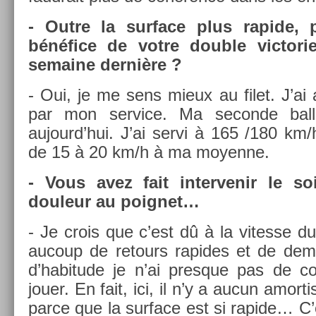
- Outre la sur­face plus rapide, 
bénéfice de votre doub­le vic­tori
semaine dernière ?
- Oui, je me sens mieux au filet. J’ai 
par mon ser­vice. Ma secon­de balle 
aujourd’hui. J’ai servi à 165 /180 km/
de 15 à 20 km/h à ma moyen­ne.
- Vous avez fait in­ter­venir le s
douleur au poig­net…
- Je crois que c’est dû à la vites­se du 
aucoup de re­tours rapides et de demi
d’habitude je n’ai pre­sque pas de 
jouer. En fait, ici, il n’y a aucun amor­t
parce que la sur­face est si rapide… C’