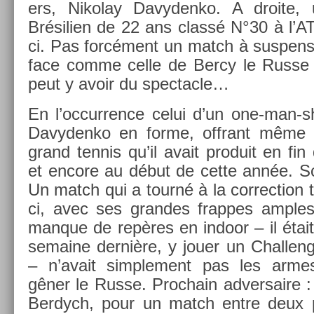
ers, Nikolay Davyden­ko. A droite, 
Brésili­en de 22 ans classé N°30 à l’A
ci. Pas forcément un match à sus­pen­s
face comme celle de Bercy le Russe pa
peut y avoir du spec­tacle…
En l’oc­curr­ence celui d’un one-man-
Davyden­ko en forme, of­frant même 
grand ten­nis qu’il avait pro­duit en fi
et en­core au début de cette année. Sco
Un match qui a tourné à la cor­rec­tion t
ci, avec ses gran­des frap­pes am­ples 
man­que de repères en in­door – il était
semaine dernière, y jouer un Chal­leng­
– n’avait simple­ment pas les armes
gêner le Russe. Pro­chain ad­versaire
Be­rdych, pour un match entre deux 