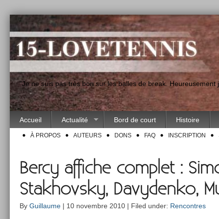
"Je ne suis pas très bon sur les balles de break. Heureusement
Accueil
Actualité
Bord de court
Histoire
À PROPOS
AUTEURS
DONS
FAQ
INSCRIPTION
Bercy affiche complet : Sim
Stakhovsky, Davydenko, M
By
Guillaume
| 10 novembre 2010 | Filed under:
Rencontres