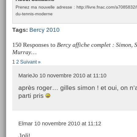
Pre­nez ma nouvel­le ad­resse : http://livre.fnac.com/a70858
du-tennis-moderne
Tags:
Bercy 2010
150 Responses to
Bercy affiche complet : Simon, 
Murray…
1
2
Suivant »
MarieJo
10 novembre 2010 at 11:10
après roger… gilles simon ! et oui, on n
parti pris
Elmar
10 novembre 2010 at 11:12
Joli!