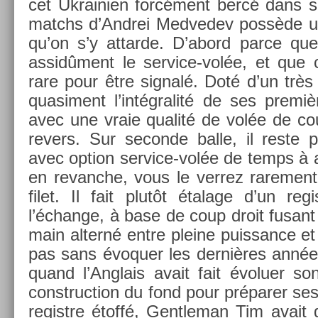
cet Uk­raini­en forcément bercé dans s
matchs d’Andrei Med­vedev possède un 
qu’on s’y at­tarde. D’abord parce qu
assidûment le service-volée, et que c
rare pour être sign­alé. Doté d’un très b
quasi­ment l’intégralité de ses premièr
avec une vraie qualité de volée de c
re­v­ers. Sur secon­de balle, il reste 
avec opt­ion service-volée de temps à aut
en re­vanche, vous le ver­rez rare­ment 
filet. Il fait plutôt étalage d’un re­g
l’échan­ge, à base de coup droit fusant 
main al­terné entre pleine puis­sance et 
pas sans évoqu­er les dernières anné
quand l’Anglais avait fait évolu­er s
con­struc­tion du fond pour préparer se
re­gistre étoffé, Gentleman Tim avait