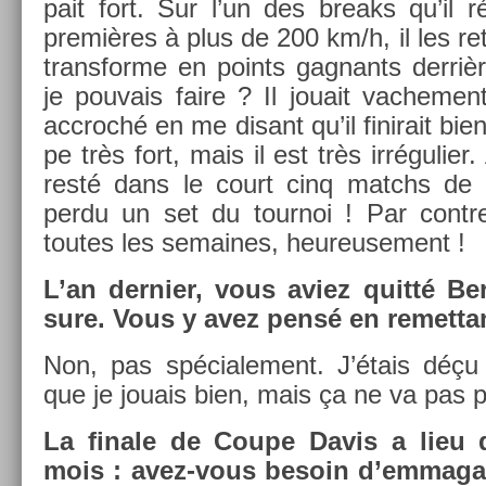
pait fort. Sur l’un des breaks qu’il r
premières à plus de 200 km/h, il les re­t
trans­for­me en points gag­nants derr
je pouvais faire ? Il jouait vac­he­me
accroché en me dis­ant qu’il fin­irait bie
pe très fort, mais il est très ir­réguli­e
resté dans le court cinq matchs de s
perdu un set du tour­noi ! Par con­tr
toutes les semaines, heureuse­ment !
L’an de­rni­er, vous aviez quitté B
sure. Vous y avez pensé en re­met­tan
Non, pas spéciale­ment. J’étais déçu l
que je jouais bien, mais ça ne va pas pl
La fin­ale de Coupe Davis a lieu
mois : avez-vous be­soin d’em­maga