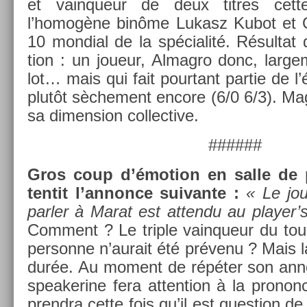
et vain­queur de deux tit­res ce
l’homogène binôme Lukasz Kubot et O
10 mon­di­al de la spécialité. Résul­tat 
tion : un joueur, Al­mag­ro donc, lar­g
lot… mais qui fait pour­tant par­tie de l’
plutôt sèche­ment en­core (6/0 6/3). Ma
sa di­mens­ion col­lec­tive.
######
Gros coup d’émo­tion en salle de 
ten­tit l’an­nonce suivan­te :
« Le jour
parl­er à Marat est at­tendu au player
Com­ment ? Le tri­ple vain­queur du tou
per­son­ne n’aurait été prévenu ? Mais la
durée. Au mo­ment de répéter son an­non
speakerine fera at­ten­tion à la pro­non­
prendra cette fois qu’il est ques­tion de