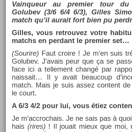
Vain­queur au pre­mi­er tour d
Golubev (3/6 6/4 6/3), Gil­les Simo
match qu’il aurait fort bien pu per­dr
Gil­les, vous retro­uvez votre habit
matchs en per­dant le pre­mi­er set…
(Sourire)
Faut croire ! Je m’en suis trè
Golubev. J’avais peur que ça se passe
face ici a tel­le­ment changé par rap­p
nais­sait… Il y avait be­aucoup d’in­
match. Mais je suis assez con­tent de c
le court.
A 6/3 4/2 pour lui, vous étiez con­te
Je m’accroc­hais. Je ne sais pas à quoi
hais
(rires)
! Il jouait mieux que moi, n