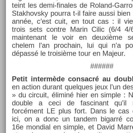
teint les demi-finales de Roland-Garr
Stak­hovsky pour­ra t-il faire aussi bie
année, c’est cuit, en tout cas : il vie
trois sets con­tre Marin Cilic (6/4 4
main­tenant le voir en deuxième 
chelem l’an pro­chain, lui qui n’a po
dépassé le troisiè­me tour en Majeur.
######
Petit in­termède con­sacré au doub­
en ac­tion durant quel­ques jeux l’un d
» du cir­cuit, éliminé hier en sim­ple : 
doub­le a ceci de fas­cinant qu’il 
forcément LE plus fort. Dans le cas 
ici, on a donc un tan­dem bi­garré co
16e mon­di­al en sim­ple, et David Mar­