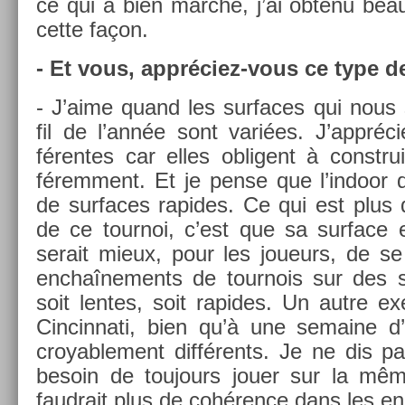
ce qui a bien marché, j’ai ob­tenu be­
cette façon.
- Et vous, appréciez-vous ce type de
- J’aime quand les sur­faces qui nous 
fil de l’année sont variées. J’apprécie
féren­tes car elles ob­ligent à con­str
férem­ment. Et je pense que l’in­door 
de sur­faces rapides. Ce qui est plus 
de ce tour­noi, c’est que sa sur­face 
serait mieux, pour les joueurs, de se 
en­chaî­ne­ments de tour­nois sur des s
soit len­tes, soit rapides. Un autre ex­
Cin­cinnati, bien qu’à une semaine d’in
croyab­le­ment différents. Je ne dis 
be­soin de toujours jouer sur la même
faud­rait plus de cohérence dans les en­