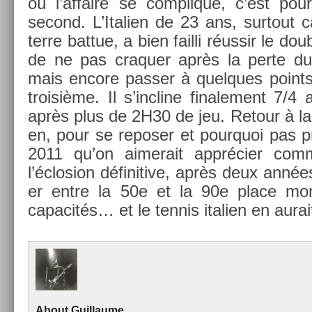
où l’af­faire se com­plique, c’est pou
second. L’Itali­en de 23 ans, sur­tout 
terre bat­tue, a bien fail­li réussir le doub
de ne pas craqu­er après la perte du
mais en­core pass­er à quel­ques poin
troisiè­me. Il s’incline fin­ale­ment 7/4 
après plus de 2H30 de jeu. Re­tour à la 
en, pour se re­pos­er et pour­quoi pas 
2011 qu’on aimerait apprécier com
l’éclos­ion définitive, après deux anné
er entre la 50e et la 90e place mon­
capacités… et le ten­nis itali­en en aurai
About
Guil­laume