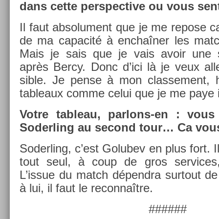
dans cette per­spec­tive ou vous sen
Il faut ab­solu­ment que je me re­pose c
de ma capacité à enchaîner les matchs
Mais je sais que je vais avoir une
après Bercy. Donc d’ici là je veux alle
sible. Je pense à mon clas­se­ment, his
tab­leaux comme celui que je me paye i
Votre tab­leau, parlons-en : vous
Soderl­ing au second tour… Ca vous
Soderl­ing, c’est Golubev en plus fort. 
tout seul, à coup de gros ser­vices
L’issue du match dépendra sur­tout de
à lui, il faut le re­con­naître.
######