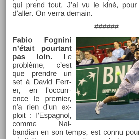
qui prend tout. J’ai vu le kiné, pour l
d’aller. On verra de­main.
######
Fabio Fog­nini
n’était pour­tant
pas loin.
Le
problème, c’est
que pre­ndre un
set à David Ferr­
er, en l’oc­curr­
ence le pre­mi­er,
n’a rien d’un ex­
ploit : l’Es­pagnol,
comme Nal­
bandian en son temps, est connu pour 