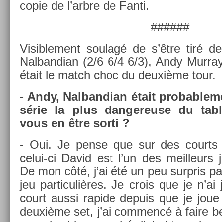
copie de l’arbre de Fanti.
######
Visib­le­ment soulagé de s’être tiré d
Nal­bandian (2/6 6/4 6/3), Andy Mur­ray
était le match choc du deuxième tour.
- Andy, Nal­bandian était pro­bab­le­
série la plus dan­gereuse du tab­
vous en être sorti ?
- Oui. Je pense que sur des co­urts
celui-ci David est l’un des meil­leur
De mon côté, j’ai été un peu sur­pris par
jeu par­ticuliè­res. Je crois que je n’a
court aussi rapide de­puis que je joue 
deuxième set, j’ai com­mencé à faire b