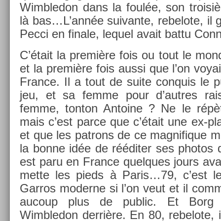
Wimbledon dans la foulée, son troisiè­
là bas…L’année suivan­te, re­belote, il g
Pecci en fin­ale, lequel avait battu Con
C’était la première fois ou tout le mond
et la première fois aussi que l’on voya
Fran­ce. Il a tout de suite con­quis le p
jeu, et sa femme pour d’aut­res rai
femme, ton­ton An­toine ? Ne le rép
mais c’est parce que c’était une ex-p
et que les pat­rons de ce mag­nifique 
la bonne idée de rééditer ses photos 
est paru en Fran­ce quel­ques jours av
mette les pieds à Paris…79, c’est l
Gar­ros moder­ne si l’on veut et il com­
aucoup plus de pub­lic. Et Borg
Wimbledon derrière. En 80, re­belote,