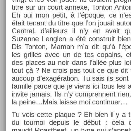
titre sur un court an­nexe, Ton­ton An­to
Eh oui mon petit, à l’époque, ce n’e
était tenant du titre que l’on jouait aut
Centr­al, d’ail­leurs il n’y en avait
Suzan­ne Lengl­en a été con­struit bi
Dis Ton­ton, Maman m’a dit qu’à l’épo
les gril­les avec un de tes co­pains, e
des places au noir dans l’allée plus loi
tout çà ? Ne crois pas tout ce que dit 
aucoup d’exagéra­tion. Tu sais ils sont
famil­le parce que je viens ici tous les 
in­vite jamais. Ils n’y com­pren­nent rie
la peine…Mais lais­se moi con­tinu­er…
Tu vois cette plaque ? Eh bien il y a t
du tour­noi de­puis le début : cela
maudit Roastbeef, un type qui s’ap­pel