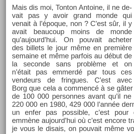
Mais dis moi, Ton­ton An­toine, il ne de­
vait pas y avoir grand monde qui
venait à l’époque, non ? C’est sûr, il y
avait be­aucoup moins de monde
qu’aujourd’hui. On pouvait ac­het­er
des bi­llets le jour même en première
semaine et même par­fois au début de
la secon­de sans problème et on
n’était pas em­merdé par tous ces
ven­deurs de frin­gues. C’est avec
Borg que cela a com­mencé à se gâter ic
de 100 000 per­son­nes avant qu’il ne p
220 000 en 1980, 429 000 l’année dern
un enfer pas pos­sible, c’est pour
emmène aujourd’hui où c’est en­core tra
je vous le dis­ais, on pouvait même voi