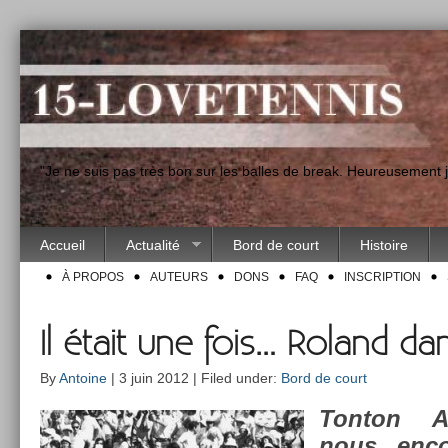
"Je ne suis pas très bon sur les balles de break. Heureusement
Accueil
Actualité
Bord de court
Histoire
À PROPOS
AUTEURS
DONS
FAQ
INSCRIPTION
Il était une fois… Roland da
By
Antoine
| 3 juin 2012 | Filed under:
Bord de court
Ton­ton An
nous en­co