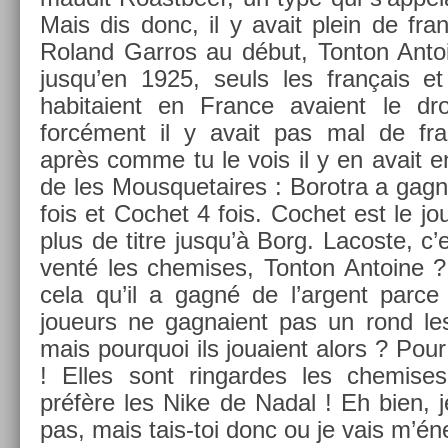
Mais dis donc, il y avait plein de fran
Roland Gar­ros au début, Ton­ton An­t
jusqu’en 1925, seuls les français et 
habitaient en Fran­ce avaient le dro
forcément il y avait pas mal de f
après comme tu le vois il y en avait en­
de les Mous­quetaires : Borot­ra a gagn
fois et Co­chet 4 fois. Co­chet est le j
plus de titre jusqu’à Borg. Lacos­te, c’e
venté les chemises, Ton­ton An­toine 
cela qu’il a gagné de l’ar­gent parce
joueurs ne gag­naient pas un rond les
mais pour­quoi ils jouaient alors ? Pour
! Elles sont rin­gardes les chemises
préfère les Nike de Nadal ! Eh bien, j
pas, mais tais-toi donc ou je vais m’éne