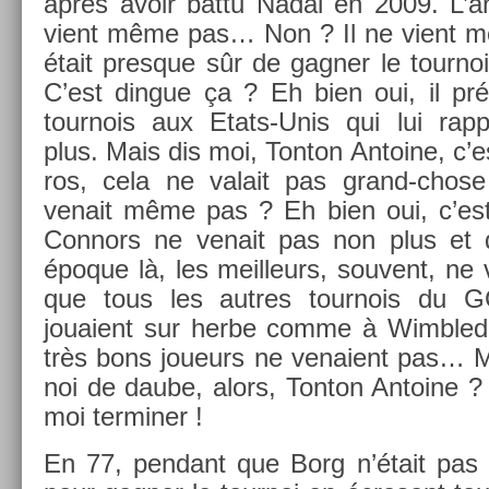
après avoir battu Nadal en 2009. L’an
vient même pas… Non ? Il ne vient mê
était pre­sque sûr de gagn­er le tour­noi
C’est di­ngue ça ? Eh bien oui, il préf
tour­nois aux Etats-Unis qui lui rap­
plus. Mais dis moi, Ton­ton An­toine, c
ros, cela ne valait pas grand-chose
venait même pas ? Eh bien oui, c’est 
Con­nors ne venait pas non plus et 
époque là, les meil­leurs, souvent, ne
que tous les aut­res tour­nois du 
jouaient sur herbe comme à Wimbledo
très bons joueurs ne venaient pas… Ma
noi de daube, alors, Ton­ton An­toine ? 
moi ter­min­er !
En 77, pen­dant que Borg n’était pas là