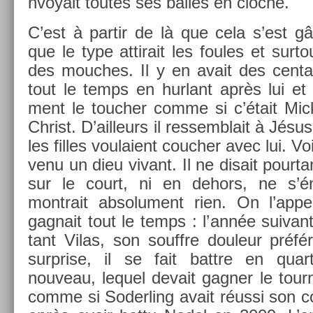
nvoyait toutes ses bal­les en cloc­he.
C’est à par­tir de là que cela s’est 
que le type at­tirait les foules et sur­t
des mouc­hes. Il y en avait des cen­ta
tout le temps en hur­lant après lui et 
ment le touch­er comme si c’était Mic
Chr­ist. D’ail­leurs il re­ssemblait à Jésu
les fil­les voulaient co­uch­er avec lui. Vo
venu un dieu vivant. Il ne dis­ait pour­t
sur le court, ni en de­hors, ne s’én
montrait ab­solu­ment rien. On l’ap­p
gag­nait tout le temps : l’année suivan­
tant Vilas, son souffre douleur préf
sur­pr­ise, il se fait battre en qua
nouveau, lequel de­vait gagn­er le tour­
comme si Soderl­ing avait réussi son co