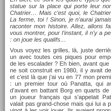
statue sur la place qui porte leur no
Chat­ri­er… Mais c’est quoi, le Chat­ri­e
La ferme, toi ! Sinon, je n’aurai jama
racont­er mon his­toire. Allez, al­lons f
vous montr­er, pour l’instant, il n’y a p
: on joue les qualifs…
Vous voyez les gril­les, là, juste derr
un avec toutes ces piques pour empê
de les es­calad­er ? Eh bien, avant que
ne soit con­struit en 1980, il y avait d
et c’est là que j’ai vu en 77 mon pre­m
: un pre­mi­er tour où Panat­ta, qui 
d’avant en bat­tant Borg en quarts de fi
un joueur français qui s’ap­pelait Pa
valait pas grand-chose mais qui lui a p
vingt à les voir jouer. Ils avaient pro