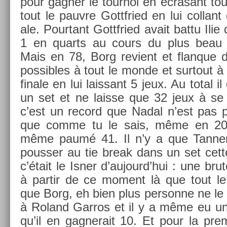
pour gagn­er le tour­noi en écrasant to
tout le pauv­re Gottfried en lui col­lant
ale. Pour­tant Gottfried avait battu Ilie
1 en quarts au cours du plus beau m
Mais en 78, Borg re­vient et flan­que 
pos­sibles à tout le monde et sur­tout à
fin­ale en lui lais­sant 5 jeux. Au total 
un set et ne lais­se que 32 jeux à se 
c’est un re­cord que Nadal n’est pas p
que comme tu le sais, même en 20
même paumé 41. Il n’y a que Tann­er
pouss­er au tie break dans un set cett
c’était le Isner d’aujourd’hui : une brut
à par­tir de ce mo­ment là que tout l
que Borg, eh bien plus per­son­ne ne le 
à Roland Gar­ros et il y a même eu un
qu’il en gag­nerait 10. Et pour la prem