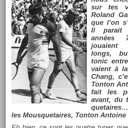
sur tes v
Roland Gar­
que l’on 
Il para­i
années 
jouaient
longs, bu
tonic entre
vaient à l
Chang, c’es
Ton­ton An­
fait les pe
avant, du
quetaires
les Mous­quetaires, Ton­ton An­toine
Eh bien, ce sont les quat­re types qu