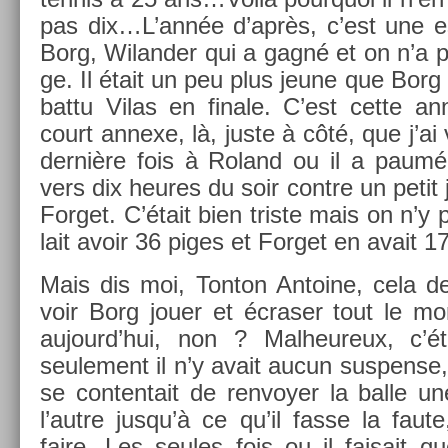
pas dix…L’année d’après, c’est une 
Borg, Wiland­er qui a gagné et on n’a
ge. Il était un peu plus jeune que Borg 
battu Vilas en fin­ale. C’est cette a
court an­nexe, là, juste à côté, que j’ai 
dernière fois à Roland ou il a paumé 
vers dix heures du soir con­tre un petit 
For­get. C’était bien tri­ste mais on n’y p
lait avoir 36 piges et For­get en avait 
Mais dis moi, Ton­ton An­toine, cela de
voir Borg jouer et écras­er tout le
aujourd’hui, non ? Mal­heureux, c’é
seule­ment il n’y avait aucun sus­pen­s
se con­ten­tait de re­nvoy­er la balle 
l’autre jusqu’à ce qu’il fasse la faut
faire. Les seules fois ou il faisait qu