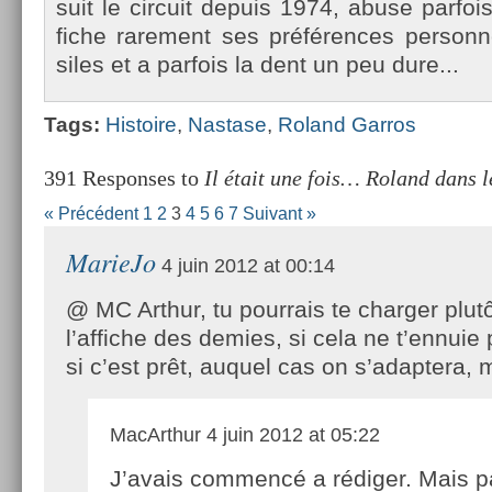
suit le cir­cuit de­puis 1974, abuse par­fois
fiche rare­ment ses préfér­ences per­son­n
siles et a par­fois la dent un peu dure...
Tags:
His­toire
,
Nas­tase
,
Roland Gar­ros
391 Responses to
Il était une fois… Roland dans l
« Précédent
1
2
3
4
5
6
7
Suivant »
MarieJo
4 juin 2012 at 00:14
@ MC Arthur, tu pourrais te charger plut
l’affiche des demies, si cela ne t’ennuie
si c’est prêt, auquel cas on s’adaptera
MacArthur
4 juin 2012 at 05:22
J’avais commencé a rédiger. Mais p