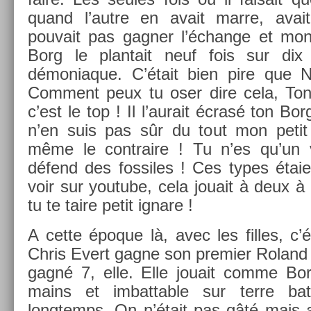
quand l’autre en avait marre, avait
pouvait pas gagn­er l’échan­ge et mon­t
Borg le plan­tait neuf fois sur dix
démoniaque. C’était bien pire que N
Com­ment peux tu oser dire cela, Ton­
c’est le top ! Il l’aurait écrasé ton Bor
n’en suis pas sûr du tout mon petit 
même le contra­ire ! Tu n’es qu’un 
défend des fos­siles ! Ces types étaient
voir sur youtube, cela jouait à deux à 
tu te taire petit ig­nare !
A cette époque là, avec les fil­les, c’é
Chris Evert gagne son pre­mi­er Roland 
gagné 7, elle. Elle jouait comme Borg
mains et im­batt­able sur terre bat
longtemps. On n’était pas gâté mais a