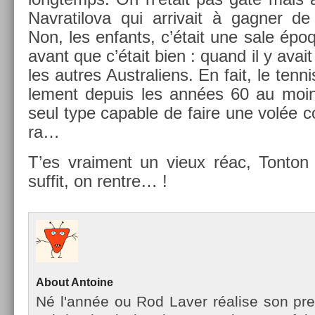
Nav­ratilova qui ar­rivait à gagn­er 
Non, les en­fants, c’était une sale époq
avant que c’était bien : quand il y avai
les aut­res Australiens. En fait, le ten­ni
le­ment de­puis les années 60 au moin
seul type cap­able de faire une volée cor
ra…
T’es vrai­ment un vieux réac, Ton­ton
suf­fit, on re­ntre… !
About
An­toine
Né l'année ou Rod Laver réalise son pre