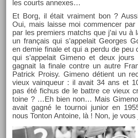
les co­urts an­nexes…
Et Borg, il était vrai­ment bon ? Aus
Oui, mais lais­se moi com­menc­er par 
par les pre­mi­ers matchs que j’ai vu à l
un français qui s’ap­pelait Geor­ges G
en demie fin­ale et qui a perdu de peu 
qui s’ap­pelait Gimeno et deux jours
gag­nait la fin­ale con­tre un autre Fran
Pat­rick Pro­isy. Gimeno détient un re­
vieux vain­queur : il avait 34 ans et 1
pas été fic­hus de le battre ce vieux c
toine ? …Eh bien non… Mais Gimeno ét
avait gagné le tour­noi junior en 1
nous Ton­ton An­toine, là ! Non, je vous j