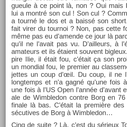
gueule à ce point là, non ? Oui mais Ili
lui a montré son cul ! Son cul ? Com­me
a tourné le dos et a baissé son short.
fait virer du tour­noi ? Non, pas cette foi
même pas eu d’amen­de ce jour là parce 
qu’il ne l’avait pas vu. D’ail­leurs, à l
amateurs et ils étaient souvent bi­gleux. 
pire Ilie, il était fou, c’était ça son
un mon­di­al fou, le pre­mi­er au clas­se­
jet­tes un coup d’œil. Du coup, il ne l
longtemps et n’a gagné qu’une fois à
une fois à l’US Open l’année d’avant et
ale de Wimbledon con­tre Borg en 76
fin­ale là bas. C’était la première des 
sécutives de Borg à Wimbledon…
Cinq de suite ? Là, c’est du sérieux To