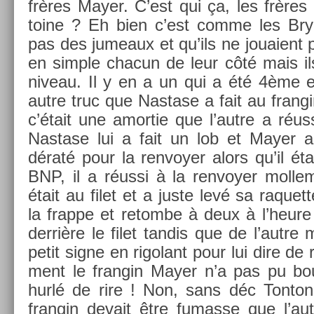
frères Mayer. C’est qui ça, les frères
toine ? Eh bien c’est comme les Bry
pas des jumeaux et qu’ils ne jouaient 
en sim­ple chacun de leur côté mais i
niveau. Il y en a un qui a été 4
ème
e
autre truc que Nas­tase a fait au fran­g
c’était une amor­tie que l’autre a réuss
Nas­tase lui a fait un lob et Mayer
dératé pour la re­nvoy­er alors qu’il é
BNP, il a réussi à la re­nvoy­er mol­le
était au filet et a juste levé sa raquet­
la frap­pe et re­tom­be à deux à l’heure 
derrière le filet tan­dis que de l’autre m
petit signe en rigolant pour lui dire de 
ment le fran­gin Mayer n’a pas pu boug
hurlé de rire ! Non, sans déc Ton­ton
fran­gin de­vait être fumas­se que l’a