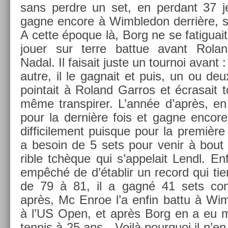
sans per­dre un set, en per­dant 37 je
gagne en­core à Wimbledon derrière, son
A cette époque là, Borg ne se fatigua
jouer sur terre bat­tue avant Rol
Nadal. Il faisait juste un tour­noi avant
autre, il le gag­nait et puis, un ou de
poin­tait à Roland Gar­ros et écrasait
même trans­pir­er. L’année d’après, en 
pour la dernière fois et gagne en­cor
dif­ficile­ment puis­que pour la première
a be­soin de 5 sets pour venir à bout e
rible tchèque qui s’ap­pelait Lendl. En
empêché de d’étab­lir un re­cord qui tie
de 79 à 81, il a gagné 41 sets con­
après, Mc Enroe l’a enfin battu à Wim
à l’US Open, et après Borg en a eu ma
ten­nis à 25 ans…Voilà pour­quoi il n’e