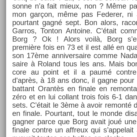
son­ne n’a fait mieux, non ? Même pa
mon garçon, même pas Feder­er, ni
pour­tant gagné sept. Bon alors, raco
Gar­ros, Ton­ton An­toine. C’était co
Borg ? Ok ! Alors voilà, Borg s’e
première fois en 73 et il est allé en quar
son 17
ème
an­niver­saire comme Nadal
saire à Roland tous les ans. Mais bon,
core au point et il a paumé con­tre
d’après, à 18 ans donc, il gagne pour 
bat­tant Orantès en fin­ale en re­mon­
zéro et en lui col­lant trois fois 6-1 dans
sets. C’était le 3
ème
à avoir re­monté 
en fin­ale. Pour­tant, tout le monde dis­a
gagn­er parce que Borg avait joué une
fin­ale con­tre un affreux qui s’ap­pelai