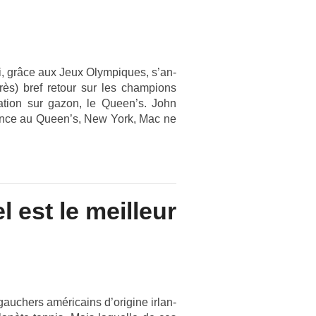
i, grâce aux Jeux Olym­piques, s’an­
ès) bref re­tour sur les champ­ions
a­tion sur gazon, le Queen’s. John
­fan­ce au Queen’s, New York, Mac ne
l est le meilleur
auch­ers américains d’origine ir­lan­