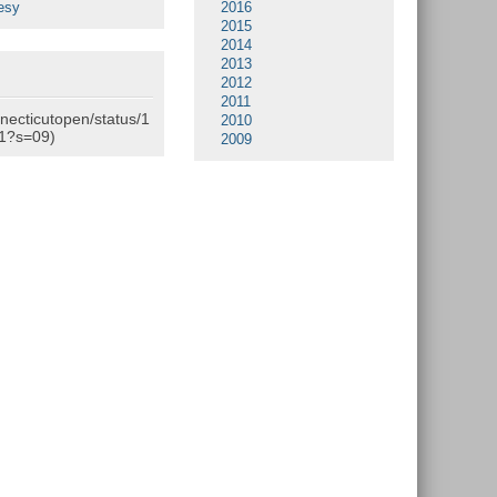
esy
2016
2015
2014
2013
2012
2011
nnecticutopen/status/1
2010
1?s=09)
2009