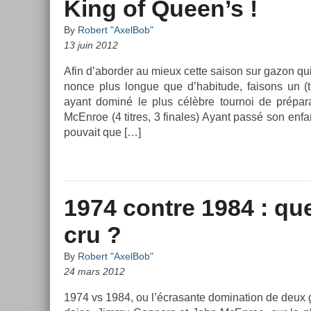
King of Queen’s !
By
Robert "AxelBob"
13 juin 2012
Afin d’abord­er au mieux cette saison sur gazon qu
nonce plus lon­gue que d’habitude, faisons un (tr
ayant dominé le plus célèbre tour­noi de prépar
McEn­roe (4 tit­res, 3 fin­ales) Ayant passé son en
pouvait que […]
1974 contre 1984 : que
cru ?
By
Robert "AxelBob"
24 mars 2012
1974 vs 1984, ou l’écrasan­te domina­tion de deux g