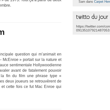
Sam dans
Carpet Her
vembre.
twitto du jour
https://twitter.com/co
lm
09135107921487053
n­cipale ques­tion qui m’animait en
– McEn­roe » por­tait sur la na­ture et
sauce sen­timen­tale Hol­lywoodien­ne
 aval­er avant de fatale­ment pouvoir
à la fin du film une phrase type «
 les deux joueurs se retro­uvèrent de
 et cette fois ce fut Mac Enroe qui