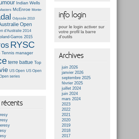
umour
Indian Wells
McEnroe
Masters
Monte-
info login
dal
Odyssée 2010
ustralie
Open
pour le login activer sur
n d'Australie 2014
votre profil la barre
d'outils
oland-Garros 2015
RYSC
ros
s
Tennis manager
Archives
ce
terre battue
Top
juin 2026
vie
US Open
US Open
janvier 2026
Open series
septembre 2025
février 2025
juillet 2024
juin 2024
mars 2024
récents
2023
2022
resy
2021
resy
2020
Heresy
2019
resy
2018
resy
2017