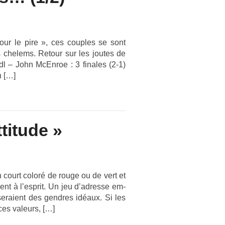
our le pire », ces co­u­ples se sont
s chelems. Re­tour sur les joutes de
dl – John McEn­roe : 3 fin­ales (2-1)
n […]
ttitude »
 court coloré de rouge ou de vert et
ent à l’esprit. Un jeu d’ad­resse em­
s seraient des gendres idéaux. Si les
ces valeurs, […]