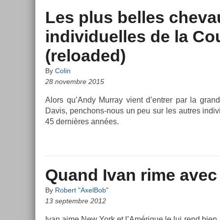
Les plus belles chev
individuelles de la C
(reloaded)
By
Colin
28 novembre 2015
Alors qu’Andy Mur­ray vient d’entr­er par la gra
Davis, penchons-nous un peu sur les aut­res in­divi
45 dernières années.
Quand Ivan rime avec 
By
Robert "AxelBob"
13 septembre 2012
Ivan aime New York et l’Amérique le lui rend bien.