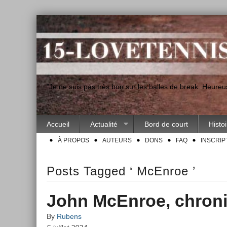
"Je ne suis pas très bon sur les balles de break. Heur
Accueil
Actualité
Bord de court
Histo
À PROPOS
AUTEURS
DONS
FAQ
INSCRIP
Posts Tagged ‘ McEnroe ’
John McEnroe, chroni
By
Rubens