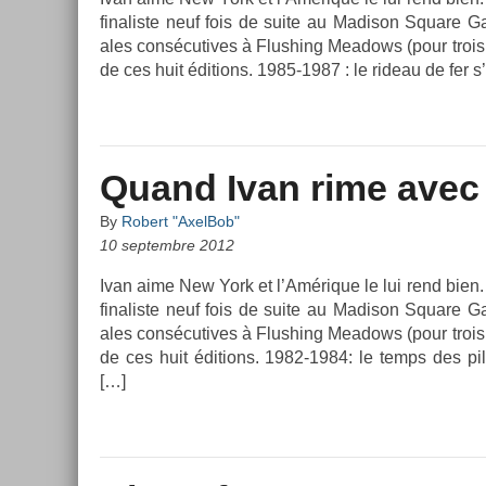
fin­alis­te neuf fois de suite au Madison Square Gar
ales con­sécutives à Flush­ing Meadows (pour trois ti
de ces huit édi­tions. 1985-1987 : le rideau de fer s
Quand Ivan rime avec 
By
Robert "AxelBob"
10 septembre 2012
Ivan aime New York et l’Amérique le lui rend bien.
fin­alis­te neuf fois de suite au Madison Square Gar
ales con­sécutives à Flush­ing Meadows (pour trois ti
de ces huit édi­tions. 1982-1984: le temps des
[…]