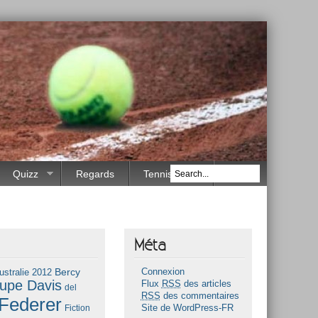
Quizz
Regards
Tennis Race
Méta
Bercy
ustralie 2012
Connexion
upe Davis
Flux
RSS
des articles
del
RSS
des commentaires
Federer
Fiction
Site de WordPress-FR