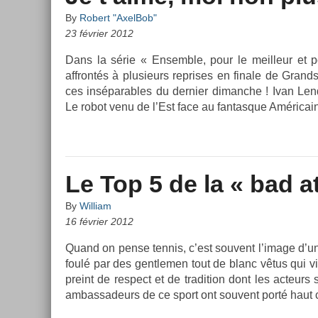
By
Robert "AxelBob"
23 février 2012
Dans la série « En­semble, pour le meil­leur et p
affrontés à plusieurs re­prises en fin­ale de Grand
ces in­sépar­ables du de­rni­er di­manche ! Ivan Len
Le robot venu de l’Est face au fan­tasque Américai
Le Top 5 de la « bad a
By
William
16 février 2012
Quand on pense ten­nis, c’est souvent l’image d’un
foulé par des gentlem­en tout de blanc vêtus qui vi
preint de re­spect et de tradi­tion dont les ac­teur
am­bassadeurs de ce sport ont souvent porté haut 