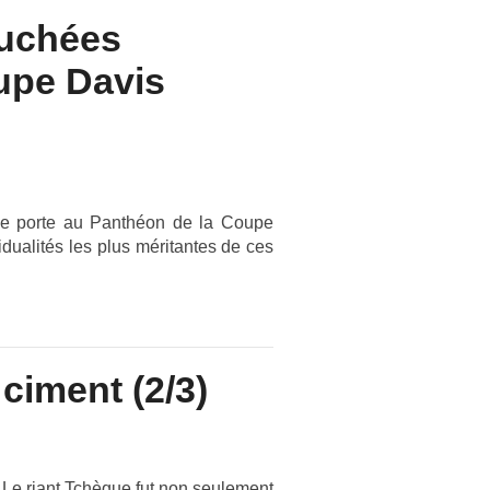
auchées
oupe Davis
n­de porte au Panthéon de la Coupe
dualités les plus méritan­tes de ces
ciment (2/3)
 Le riant Tchèque fut non seule­ment