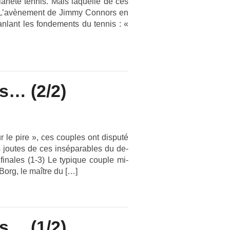
anète ten­nis. Mais laquel­le de ces
? L’avène­ment de Jimmy Con­nors en
lant les fon­de­ments du ten­nis : «
s… (2/2)
 le pire », ces co­u­ples ont dis­puté
 joutes de ces in­sépar­ables du de­
in­ales (1-3) Le typique co­u­ple mi-
org, le maître du […]
s… (1/2)