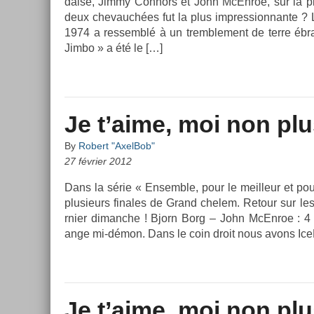
da­ise, Jimmy Con­nors et John McEn­roe, sur la pl
deux chevauchées fut la plus im­pres­sion­nante 
1974 a re­ssemblé à un tremble­ment de terre ébran­
Jimbo » a été le […]
Je t’aime, moi non plu
By
Robert "AxelBob"
27 février 2012
Dans la série « En­semble, pour le meil­leur et pour
plusieurs fin­ales de Grand chelem. Re­tour sur les
rni­er di­manche ! Bjorn Borg – John McEn­roe : 4 f
ange mi-démon. Dans le coin droit nous avons IceB
Je t’aime, moi non plu