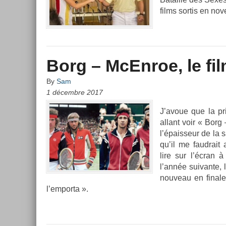
films sor­tis en no
Borg – McEnroe, le fi
By
Sam
1 décembre 2017
J’avoue que la pri
al­lant voir « Borg 
l’épais­seur de la 
qu’il me faud­rait
lire sur l’écran 
l’année suivan­te,
nouveau en fin­ale
l’em­porta ».