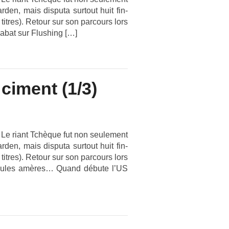
d­en, mais dis­puta sur­tout huit fin­
t­res). Re­tour sur son par­cours lors
’abat sur Flush­ing […]
ciment (1/3)
 Le riant Tchèque fut non seule­ment
d­en, mais dis­puta sur­tout huit fin­
t­res). Re­tour sur son par­cours lors
 pilules amères… Quand débute l’US