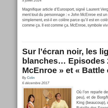
5 juillet 2024
Mag­nifique ar­ticle d’Euros­port, signé Laurent Vergn
ment tout du per­son­nage : « John McEn­roe est un 
simple­ment, est-il en colère parce qu’il est en colère.
comme ça. Il est comme ça. McEn­roe, sym­bole viv
Sur l’écran noir, les l
blanches… Episodes 2
McEnroe » et « Battle 
By
Colin
6 décembre 2017
Où l’on re­par­le 
peu), et de Borg/
King (be­aucoup), 
Batail­le des Sexes