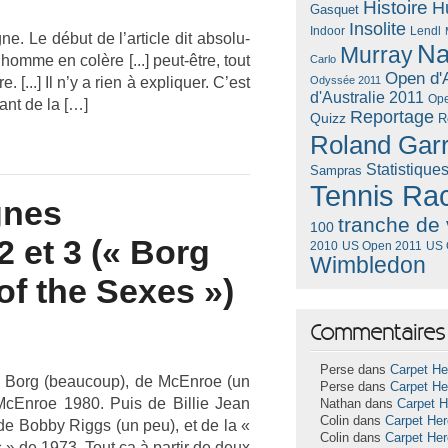
Histoire
H
Gasquet
Insolite
Lendl
Indoor
e. Le début de l’ar­ticle dit ab­solu­
Na
Murray
homme en colère [...] peut-être, tout
Carlo
Open d'A
 [...] Il n’y a rien à ex­pliqu­er. C’est
Odyssée 2011
d'Australie 2011
Ope
ant de la […]
Reportage
Quizz
R
Roland Gar
Statistique
Sampras
Tennis Ra
ignes
tranche de 
100
 et 3 (« Borg
US Open 2011
US 
2010
Wimbledon
of the Sexes »)
Commentaires 
Perse dans
Carpet He
de Borg (be­aucoup), de McEn­roe (un
Perse dans
Carpet He
McEn­roe 1980. Puis de Bi­llie Jean
Nathan dans
Carpet 
Colin dans
Carpet He
de Bobby Riggs (un peu), et de la «
Colin dans
Carpet He
 » de 1973. Tout ça à par­tir de deux