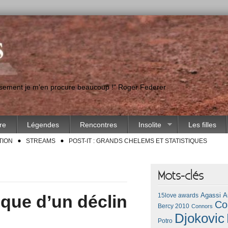
eusement je m'en procure beaucoup !" Roger Federer
ire
Légendes
Rencontres
Insolite
Les filles
TION
STREAMS
POST-IT : GRANDS CHELEMS ET STATISTIQUES
Mots-clés
Agassi
A
que d’un déclin
15love awards
Co
Bercy 2010
Connors
Djokovic
Potro