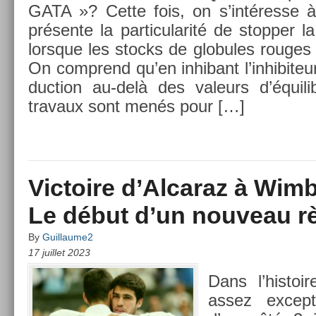
GATA »? Cette fois, on s’intéresse 
présente la par­ticularité de stopp­er l
lorsque les stocks de globules rouges
On com­prend qu’en in­hibant l’in­hibiteu
duc­tion au-delà des valeurs d’équil
travaux sont menés pour […]
Victoire d’Alcaraz à Wim
Le début d’un nouveau r
By
Guillaume2
17 juillet 2023
Dans l’his­toi
assez ex­cep­