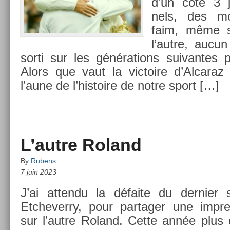
d’un côté 3 j
nels, des m
faim, même s
l’autre, aucu
sorti sur les généra­tions suivan­tes po
Alors que vaut la vic­toire d’Al­cara
l’aune de l’his­toire de notre sport […]
L’autre Roland
By
Rubens
7 juin 2023
J’ai at­tendu la défaite du de­rni­er
Etchever­ry, pour par­tag­er une im­pres
sur l’autre Roland. Cette année plus qu