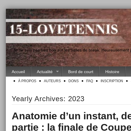
"Je ne suis pas très bon sur les balles de break. Heureusement
Accueil
Actualité
Bord de court
Histoire
À PROPOS
AUTEURS
DONS
FAQ
INSCRIPTION
Yearly Archives:
2023
Anatomie d’un instant, 
partie : la finale de Coup