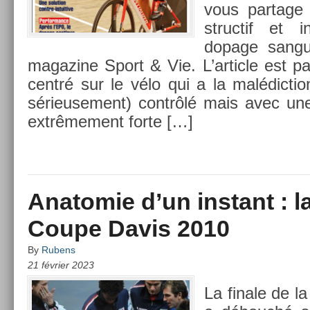
vous par­tage 
struc­tif et i
dopage san­gu
magazine Sport & Vie. L’ar­ticle est par­
centré sur le vélo qui a la mal­édic­tio
sérieuse­ment) contrôlé mais avec une c
ex­trême­ment forte […]
Anatomie d’un instant : la
Coupe Davis 2010
By
Rubens
21 février 2023
La fin­ale de 