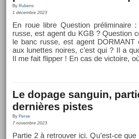
By
Rubens
1 décembre 2023
En roue libre Ques­tion préliminaire 
russe, est agent du KGB ? Ques­tion cor­
le banc russe, est agent DOR­MANT
aux lunet­tes noires, c’est qui ? Il a 
Il me fait flipp­er ! En cas de vic­toire, 
Le dopage sanguin, partie
dernières pistes
By
Perse
7 novembre 2023
Par­tie 2 à retro­uv­er ici. Qu’est-ce que 