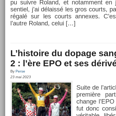
pu suiv­re Roland, et notam­ment en j
sentiel, j’ai délaissé les gros co­urts, p
régalé sur les co­urts an­nexes. C’es
l’autre Roland, celui […]
L’histoire du dopage sang
2 : l’ère EPO et ses dériv
By
Perse
23 mai 2023
Suite de l’ar­t
première par­
chan­ge l’EPO
fut donc con­
vérit­able li­b