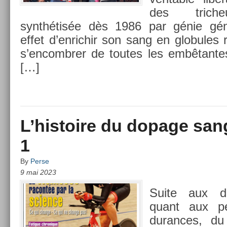
des tri­che
synthétisée dès 1986 par génie gén
effet d’en­richir son sang en globules 
s’en­combr­er de toutes les em­bêtan­te
[…]
L’histoire du dopage sang
1
By
Perse
9 mai 2023
Suite aux di­
quant aux per
duran­ces, d