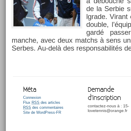
a débouché sur
de la Ser­bie 
lgrade. Virant 
doub­le, l’équ
gardé pass­e
manche, avec deux matchs à sens uni
Ser­bes. Au-delà des re­spon­sabilités 
Méta
Demande
d’inscription
Connexion
Flux
RSS
des articles
contactez-nous à : 15-
RSS
des commentaires
lovetennis@orange.fr
Site de WordPress-FR