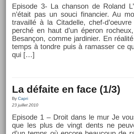
Epi­sode 3- La chan­son de Roland L’i
n’était pas un souci fin­an­ci­er. Au moi
travaillé à la Citadel­le, chef-d’oeuvre
perché en haut d’un éperon roc­heux
Besançon, comme jar­dini­er. En réalit
temps à tondre puis à ramass­er ce qu
qui […]
La défaite en face (1/3)
By
Capri
23 juillet 2010
Epi­sode 1 – Droit dans le mur Je vou
que les plus de vingt dents ne peuv
d’un temps où en­core be­aucoup de ra