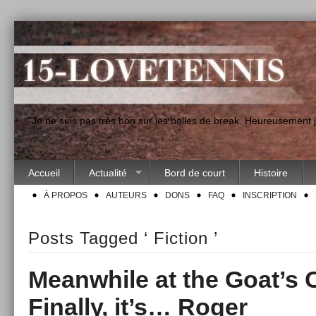
"Je ne suis pas très bon sur les balles de break. Heureusement
Accueil
Actualité
Bord de court
Histoire
À PROPOS
AUTEURS
DONS
FAQ
INSCRIPTION
Posts Tagged ‘ Fiction ’
Meanwhile at the Goat’s C
Finally, it’s… Roger