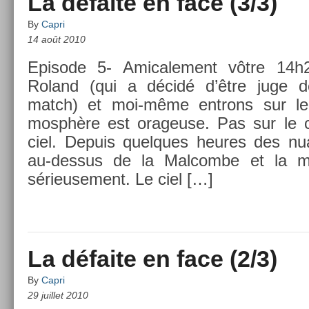
La défaite en face (3/3)
By
Capri
14 août 2010
Epi­sode 5- Amicale­ment vôtre 14h2
Roland (qui a décidé d’être juge d
match) et moi-même en­trons sur le 
mosphère est orageuse. Pas sur le c
ciel. De­puis quel­ques heures des nu
au-dessus de la Mal­com­be et la 
sérieuse­ment. Le ciel […]
La défaite en face (2/3)
By
Capri
29 juillet 2010