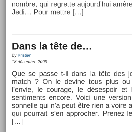
nombre, qui re­gret­te aujourd’hui amèr
Jedi… Pour mettre […]
Dans la tête de…
By
Kristian
18 décembre 2009
Que se passe t-il dans la tête des j
match ? On le de­vine tous plus ou 
l’envie, le co­urage, le déses­poir et 
sen­ti­ments en­core. Voici une vers­ion 
son­nelle qui n’a peut-être rien a voire 
qui pour­rait s’en approch­er. Prenez
[…]