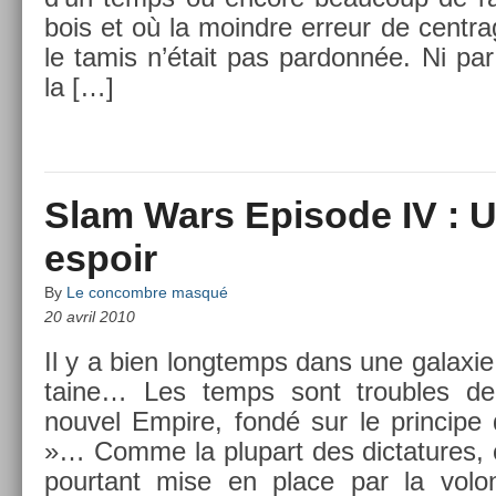
bois et où la moindre er­reur de centra
le tamis n’était pas par­donnée. Ni par 
la […]
Slam Wars Episode IV : 
espoir
By
Le concombre masqué
20 avril 2010
Il y a bien longtemps dans une galaxie lo
taine… Les temps sont troub­les de­p
nouvel Em­pire, fondé sur le prin­cipe 
»… Comme la plupart des di­cta­tures, c
pour­tant mise en place par la volo