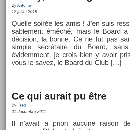
By
Antoine
12 juillet 2015
Quel­le soirée les amis ! J’en suis re­ss
sable­ment éméché, mais le Board a fi
décis­ion, la bonne. Ce ne fut pas sa
sim­ple secrétaire du Board, sans 
évidem­ment, je crois bien y avoir p
vous le savez, le Board du Club […]
Ce qui aurait pu être
By
Fred
31 décembre 2011
Il n’avait a priori aucune raison de