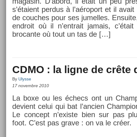
magasin. D’abord, il était un peu pr
s’étaient per­dus à l’aé­roport et il avait
de co­uc­hes pour ses jumel­les. En­suite,
end­roit où il n’entrait jamais, c’éta
brocan­te où tout un tas de […]
CDMO : la ligne de crête 
By
Ulysse
17 novembre 2010
La boxe ou les échecs ont un Champ
de­vient celui qui bat l’an­ci­en Champ­io
Le con­cept n’exis­te bien sur pas pl
foot. C’est pas grave : on va le créer.