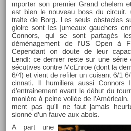
mport­er son pre­mi­er Grand chelem et 
est bien le nouveau boss du cir­cuit,
traite de Borg. Les seuls ob­stac­les s
gloire sont les jumeaux gauch­ers en­
Con­nors, qui se sont par­tagés les 
déménage­ment de l’US Open à Fl
Cepen­dant on doute de leur capacit
Lendl: ce de­rni­er reste sur une série 
sécutives con­tre McEn­roe (dont la dern
6/4) et vient de re­fil­er un cuisant 6/1 
cinnati. Il humiliera aussi Con­nors 
d’entraine­ment avant le début du tour
manière à peine voilée de l’Américain. 
ment pas qu’il ne faut jamais heurt­e
sionné d’un fauve aux abois.
A part une