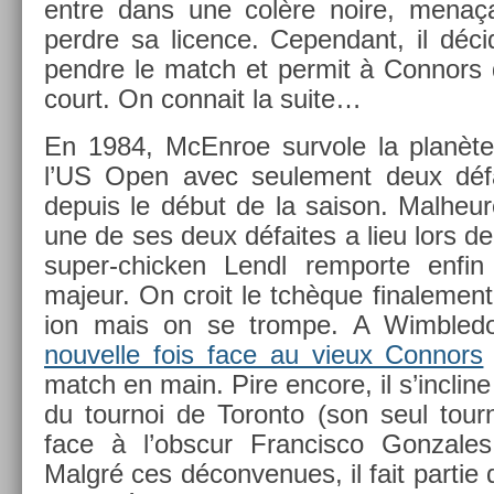
entre dans une colère noire, menaç
per­dre sa li­c­ence. Cepen­dant, il dé
pendre le match et per­mit à Con­nors d
court. On con­nait la suite…
En 1984, McEn­roe sur­vole la planète t
l’US Open avec seule­ment deux défa
de­puis le début de la saison. Mal­heur
une de ses deux défaites a lieu lors d
super-chicken Lendl re­mpor­te enfin 
majeur. On croit le tchèque fin­ale­ment 
ion mais on se trom­pe. A Wimble
nouvel­le fois face au vieux Con­nors
match en main. Pire en­core, il s’incline
du tour­noi de Toron­to (son seul tour­
face à l’obscur Fran­cisco Gon­zales
Malgré ces décon­venues, il fait par­tie 