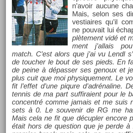
n’avoir aucune chan
Mais, selon ses di
ves­tiaires qu’il c
ne pouvait lui écha
plète­ment vidé et 
ment j’al­lais pou
match. C’est alors que j’ai vu Lendl s’é
de touch­er le bout de ses pieds. En fait
de peine à dépass­er ses genoux et je c
plus cuit que moi physique­ment. Le vo
fit l’effet d’une piqure d’adrénaline.
ten­nis de ma part suf­firaient pour le b
con­centré comme jamais et me suis r
sets à 0. Le souvenir de RG me ha
Mais cela ne fit que décupl­er en­core p
était hors de ques­tion que je perde à