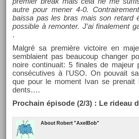
pre­mi­er break mais cela ne me suf­fis
autre pour mener 4-0. Contra­ire­me
bais­sa pas les bras mais son re­tard é
pos­sible à re­mont­er. J’ai fin­ale­ment
.
Malgré sa première vic­toire en maj
semblaient pas be­aucoup chang­er po
noire con­tinuait: 5 fin­ales de majeur 
con­sécutives à l’USO. On pouvait sans
que pour le mo­ment Ivan se pre­nait 
dents….
Pro­chain épisode (2/3) : Le rideau d
About
Robert "Ax­el­Bob"