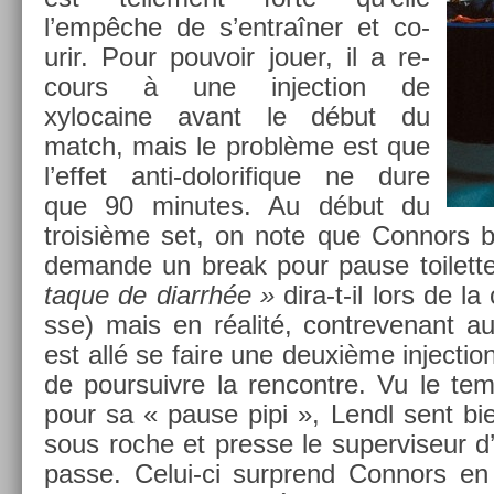
l’empêche de s’entraîner et co­
urir. Pour pouvoir jouer, il a re­
cours à une in­jec­tion de
xylocaine avant le début du
match, mais le problème est que
l’effet anti-dolorifique ne dure
que 90 minutes. Au début du
troisiè­me set, on note que Con­nors bo
de­man­de un break pour pause toilet­te
taque de di­arrhée »
dira-t-il lors de l
sse) mais en réalité, con­trevenant a
est allé se faire une deuxième in­jec­tio
de pour­suiv­re la re­ncontre. Vu le t
pour sa « pause pipi », Lendl sent bien 
sous roche et pre­sse le super­viseur d’
passe. Celui-ci sur­prend Con­nors en p