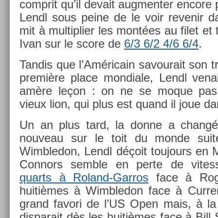
com­prit qu’il de­vait aug­ment­er en­core 
Lendl sous peine de le voir re­venir d
mit à multi­pli­er les montées au filet et 
Ivan sur le score de
6/3 6/2 4/6 6/4
.
Tan­dis que l’Américain savourait son tri
première place mon­diale, Lendl vena
amère leçon : on ne se moque pas
vieux lion, qui plus est quand il joue 
Un an plus tard, la donne a changé
nouveau sur le toit du monde suite
Wimbledon, Lendl déçoit toujours en M
Con­nors semble en perte de vites­se
quarts à Roland-Garros
face à Roge
huitièmes à Wimbledon face à Curr­e
grand favori de l’US Open mais, à la s
dis­parait dès les huitièmes face à Bill S