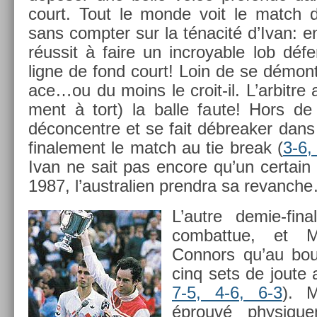
court. Tout le monde voit le match dé
sans com­pt­er sur la ténacité d’Ivan: en
réussit à faire un in­croy­able lob défen
ligne de fond court! Loin de se démon
ace…ou du moins le croit-il. L’ar­bitre a
ment à tort) la balle faute! Hors de lu
décon­centre et se fait débreak­er dans l
fin­ale­ment le match au tie break (
3-6,
Ivan ne sait pas en­core qu’un cer­tain d
1987, l’australi­en pre­ndra sa re­vanch
L’autre demie-fin
com­bat­tue, et M
Con­nors qu’au bou
cinq sets de joute 
7-5, 4-6, 6-3
). M
éprouvé physique