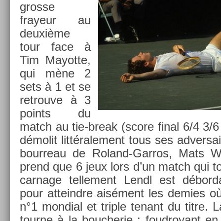
gros­se
frayeur au
deuxième
tour face à
Tim Mayot­te,
qui mène 2
sets à 1 et se
retro­uve à 3
points du
match au tie-break (score final 6/4 3/6
démolit lit­térale­ment tous ses ad­versa
bour­reau de Roland-Garros, Mats Wil
prend que 6 jeux lors d’un match qui t
car­nage tel­le­ment Lendl est débor­
pour at­teindre aisément les de­m­ies où
n°1 mon­di­al et tri­ple tenant du titre.
tour­ne à la bouc­herie : foud­royant en 