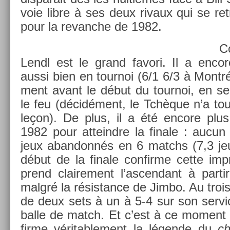
voie libre à ses deux rivaux qui se retr
pour la re­vanche de 1982.
C
Lendl est le grand favori. Il a en­co
aussi bien en tour­noi (6/1 6/3 à Montréa
ment avant le début du tour­noi, en ser­
le feu (décidément, le Tchèque n’a tou
leçon). De plus, il a été en­core plus 
1982 pour at­teindre la fin­ale : aucu
jeux ab­an­donnés en 6 matchs (7,3 je
début de la fin­ale con­fir­me cette im­p
prend claire­ment l’as­cendant à par­
malgré la résis­tance de Jimbo. Au troisi
de deux sets à un à 5-4 sur son ser­v
balle de match. Et c’est à ce mo­ment
fir­me véritab­le­ment la légende du
ch