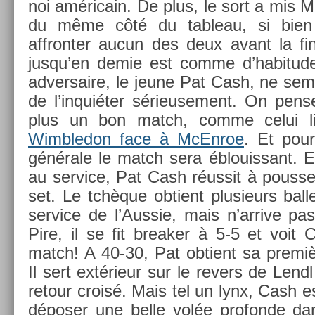
noi américain. De plus, le sort a mis M
du même côté du tab­leau, si bien
affront­er aucun des deux avant la fin
jusqu’en demie est comme d’habitude
ad­versaire, le jeune Pat Cash, ne se
de l’inquiéter sérieuse­ment. On pense
plus un bon match, comme celui 
Wimbledon face à McEn­roe
. Et pour­
générale le match sera éblouis­sant. Eti
au ser­vice, Pat Cash réussit à pouss
set. Le tchèque ob­tient plusieurs bal­
ser­vice de l’Aus­sie, mais n’ar­rive pa
Pire, il se fit break­er à 5-5 et voit 
match! A 40-30, Pat ob­tient sa premi
Il sert extérieur sur le re­v­ers de Lend
re­tour croisé. Mais tel un lynx, Cash es
déposer une belle volée pro­fon­de da