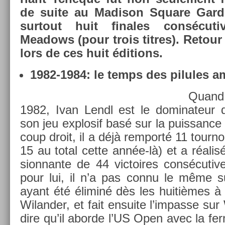
de suite au Madison Square Gard­
sur­tout huit fin­ales con­sécut
Meadows (pour trois tit­res). Re­tour
lors de ces huit édi­tions.
1982-1984: le temps des pilules 
Quand
1982, Ivan Lendl est le dominateur 
son jeu ex­plosif basé sur la puis­sanc
coup droit, il a déjà re­mporté 11 tour­noi
15 au total cette année-là) et a réalis
sion­nante de 44 vic­toires con­sécuti
pour lui, il n’a pas connu le même 
ayant été éliminé dès les huitièmes à
Wiland­er, et fait en­suite l’im­passe s
dire qu’il ab­or­de l’US Open avec la ferm