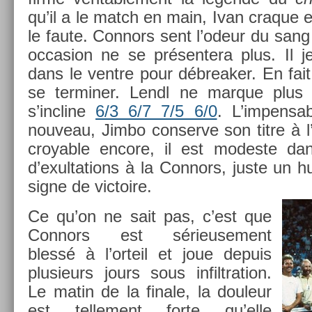
qu’il a le match en main, Ivan craque e
le faute. Con­nors sent l’odeur du sang e
oc­cas­ion ne se présen­tera plus. Il j
dans le ventre pour débreak­er. En fait
se ter­min­er. Lendl ne mar­que plus
s’incline
6/3 6/7 7/5 6/0
. L’im­pens­a
nouveau, Jimbo con­ser­ve son titre à 
croy­able en­core, il est modes­te dan
d’exul­ta­tions à la Con­nors, juste un
signe de vic­toire.
Ce qu’on ne sait pas, c’est que
Con­nors est sérieuse­ment
blessé à l’or­teil et joue de­puis
plusieurs jours sous in­filtra­tion.
Le matin de la fin­ale, la douleur
est tel­le­ment forte qu’elle