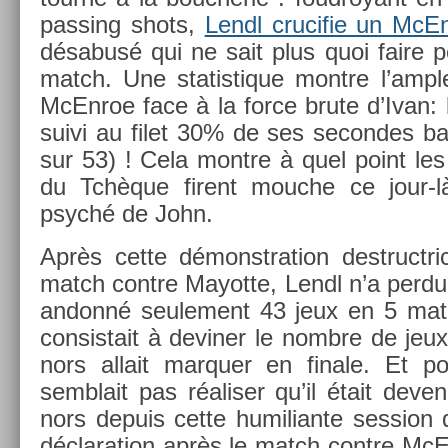
pass­ing shots,
Lendl crucifie un McEn
désabusé qui ne sait plus quoi faire po
match. Une statis­tique montre l’ampl
McEn­roe face à la force brute d’Ivan: 
suivi au filet 30% de ses secon­des bal
sur 53) ! Cela montre à quel point les 
du Tchèque firent mouc­he ce jour-là
psyché de John.
Après cette démonstra­tion de­structric
match con­tre Mayot­te, Lendl n’a perdu
an­donné seule­ment 43 jeux en 5 matc
con­sis­tait à de­vin­er le nombre de je
nors al­lait mar­qu­er en fin­ale. Et 
semblait pas réalis­er qu’il était de­v
nors de­puis cette humilian­te sess­ion 
déclara­tion après le match con­tre McE