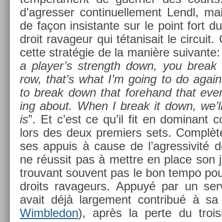
d’ag­ress­er con­tinuel­le­ment Lendl, m
de façon in­sis­tante sur le point fort
droit ravageur qui tétanisait le cir­cuit
cette stratégie de la manière suivan­te
a player’s strength down, you break
row, that’s what I’m going to do again
to break down that forehand that ever
ing about. When I break it down, we’
is
”. Et c’est ce qu’il fit en dominant 
lors des deux pre­mi­ers sets. Com­plè
ses ap­puis à cause de l’ag­ressivité d
ne réussit pas à mettre en place son j
trouvant souvent pas le bon tempo pou
droits ravageurs. Appuyé par un ser­
avait déjà lar­ge­ment con­tribué à s
Wimbledon
), après la perte du trois