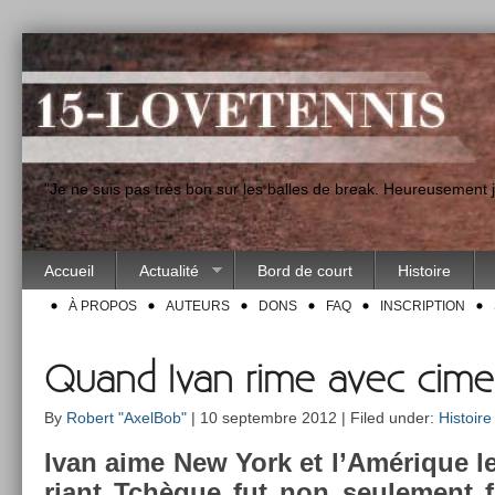
"Je ne suis pas très bon sur les balles de break. Heureusement
Accueil
Actualité
Bord de court
Histoire
À PROPOS
AUTEURS
DONS
FAQ
INSCRIPTION
Quand Ivan rime avec cimen
By
Robert "AxelBob"
| 10 septembre 2012 | Filed under:
Histoire
Ivan aime New York et l’Amérique le
riant Tchèque fut non seule­ment fin