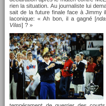
rien la situa­tion. Au jour­nalis­te lui de­
sait de la fu­ture fin­ale face à Jimmy i
laconique: « Ah bon, il a gagné [
nda
Vilas
] ? »
tempéra­ment de guer­ri­er des co­urts.