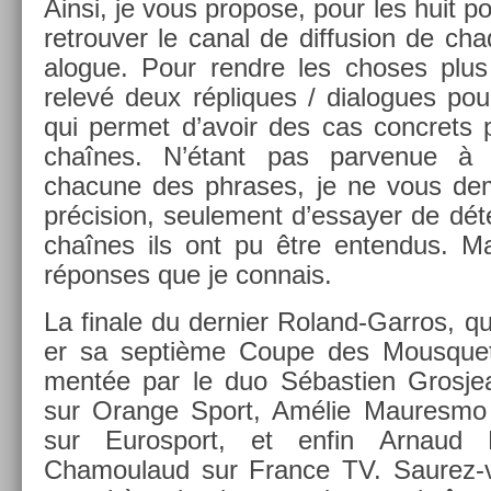
Ainsi, je vous pro­pose, pour les huit po
retro­uv­er le canal de dif­fus­ion de ch
alogue. Pour re­ndre les choses plus in
relevé deux répliques / di­alogues po
qui per­met d’avoir des cas con­crets 
chaînes. N’étant pas par­venue à 
chacune des phrases, je ne vous de­
précis­ion, seule­ment d’es­say­er de déte
chaînes ils ont pu être en­ten­dus. Ma
répon­ses que je con­nais.
La fin­ale du de­rni­er Roland-Garros, 
er sa septième Coupe des Mous­quet
mentée par le duo Sébas­ti­en Gros­je
sur Oran­ge Sport, Amélie Maures­mo /
sur Euros­port, et enfin Ar­naud 
Chamoulaud sur Fran­ce TV. Saurez-vou