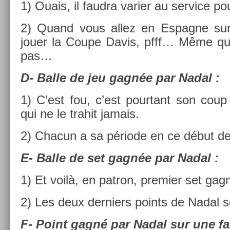
1) Ouais, il faud­ra vari­er au ser­vice p
2) Quand vous allez en Es­pagne sur 
jouer la Coupe Davis, pfff… Même qu
pas…
D- Balle de jeu gagnée par Nadal :
1) C’est fou, c’est pour­tant son coup 
qui ne le trahit jamais.
2) Chacun a sa période en ce début d
E- Balle de set gagnée par Nadal :
1) Et voilà, en pat­ron, pre­mi­er set ga
2) Les deux de­rni­ers points de Nadal so
F- Point gagné par Nadal sur une fa