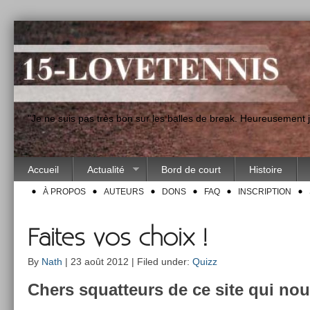
"Je ne suis pas très bon sur les balles de break. Heureusement
Accueil
Actualité
Bord de court
Histoire
À PROPOS
AUTEURS
DONS
FAQ
INSCRIPTION
Faites vos choix !
By
Nath
| 23 août 2012 | Filed under:
Quizz
Chers squat­teurs de ce site qui nous