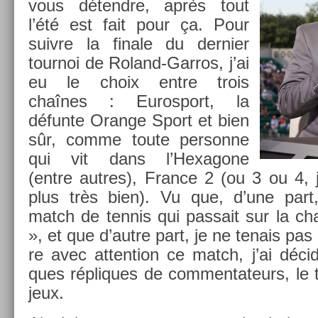
vous détendre, après tout
l’été est fait pour ça. Pour
suiv­re la fin­ale du de­rni­er
tour­noi de Roland-Garros, j’ai
eu le choix entre trois
chaînes : Euros­port, la
défunte Oran­ge Sport et bien
sûr, comme toute per­son­ne
qui vit dans l’Hexagone
(entre aut­res), Fran­ce 2 (ou 3 ou 4
plus très bien). Vu que, d’une part, c
match de ten­nis qui pas­sait sur la 
», et que d’autre part, je ne tenais pas 
re avec at­ten­tion ce match, j’ai décid
ques répliques de com­men­tateurs, le
jeux.