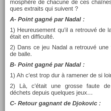
mosphère de chacune de ces chaînes 
ques extra­its qui suivent ?
A- Point gagné par Nadal :
1) Heureuse­ment qu’il a retro­uvé de la
était en dif­ficulté.
2) Dans ce jeu Nadal a retro­uvé une t
de balle.
B- Point gagné par Nadal :
1) Ah c’est trop dur à ramen­er de si loi
2) Là, c’était une gros­se faute de
déchets de­puis quel­ques jeux…
C- Re­tour gag­nant de Djokovic :