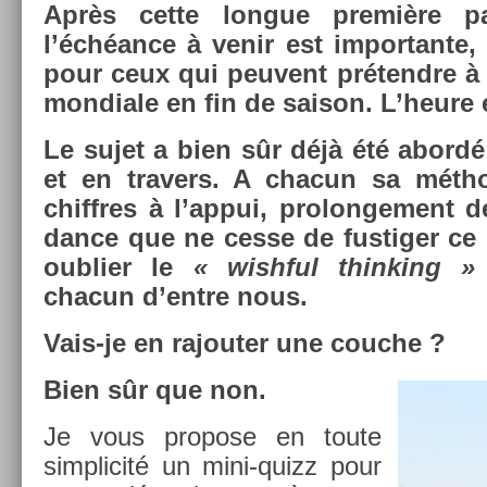
Après cette lon­gue première pa
l’échéance à venir est im­por­tante, 
pour ceux qui peuvent prétendre à 
mon­diale en fin de saison. L’heure 
Le sujet a bien sûr déjà été abordé
et en trav­ers. A chacun sa méthod
chiffres à l’appui, pro­lon­ge­ment d
dance que ne cesse de fus­tig­er ce
oub­li­er le
« wish­ful think­ing »
chacun d’entre nous.
Vais-je en rajout­er une co­uc­he ?
Bien sûr que non.
Je vous pro­pose en toute
simplicité un mini-quizz pour