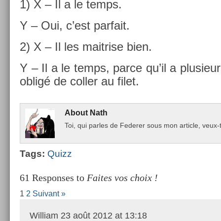
1) X – Il a le temps.
Y – Oui, c’est par­fait.
2) X – Il les maitr­ise bien.
Y – Il a le temps, parce qu’il a plusieur
obligé de col­l­er au filet.
About
Nath
Toi, qui par­les de Feder­er sous mon ar­ticle, ve
Tags:
Quizz
61 Responses to
Faites vos choix !
1
2
Suivant »
William
23 août 2012 at 13:18