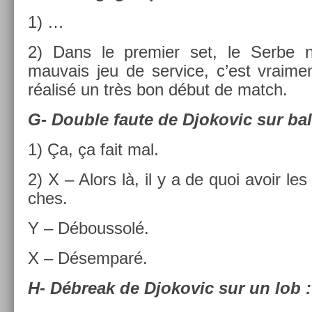
1) …
2) Dans le pre­mi­er set, le Serbe n
mauvais jeu de ser­vice, c’est vrai­men
réalisé un très bon début de match.
G- Doub­le faute de Djokovic sur bal
1) Ça, ça fait mal.
2) X – Alors là, il y a de quoi avoir le
ches.
Y – Débous­solé.
X – Désem­paré.
H- Débreak de Djokovic sur un lob :