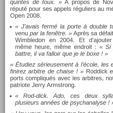
quin­tes de toux. »
A pro­pos de Nova
réputé pour ses ap­pels réguli­ers au m
Open 2008.
« J’avais fermé la porte à doub­le to
venu par la fenêtre. »
Après sa défait
Wimbledon en 2004. Et d’ajout­er 
même heure, même end­roit :
« Si
battre, il va fal­loir que je le boxe ! »
« Étudiez sérieuse­ment à l’école, les 
fin­irez ar­bitre de cha­ise ! »
Rod­dick e
ports com­pliqués avec les ar­bitres, 
pat­riote Jerry Armstrong.
« Rod-dick. Ado, ces deux syl­l
plusieurs années de psyc­hanalyse ! 