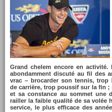
Grand chelem en­core en ac­tivité.
ab­on­dam­ment dis­cuté au fil des 
vrac – brocard­er son ten­nis, trop
de carrière, trop pous­sif sur la fin ;
et sa con­stan­ce au som­met une d
raill­er la faib­le qualité de sa volée 
ser­vice, le plus ef­ficace des année