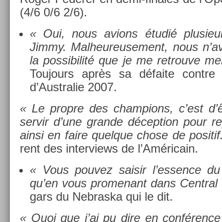
(4/6 0/6 2/6).
« Oui, nous av­ions étudié plusieu
Jimmy. Mal­heureuse­ment, nous n’av
la pos­sibilité que je me retro­uve 
Toujours après sa défaite con­tre
d’Australie 2007.
« Le pro­pre des champ­ions, c’est d’
ser­vir d’une gran­de décep­tion pour re­
ainsi en faire quel­que chose de positif
rent des in­ter­views de l’Américain.
« Vous pouvez saisir l’ess­ence du
qu’en vous pro­menant dans Centr­al
gars du Neb­raska qui le dit.
« Quoi que j’ai pu dire en conférence