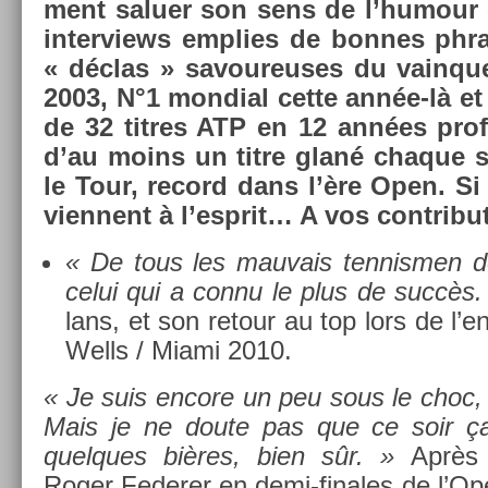
ment salu­er son sens de l’humour et
in­ter­views em­pl­ies de bon­nes phr
« déclas » savoureuses du vain­q
2003, N°1 mon­di­al cette année-là et
de 32 tit­res ATP en 12 années pro­fe
d’au moins un titre glané chaque 
le Tour, re­cord dans l’ère Open. Si 
vien­nent à l’esprit… A vos con­tribu­
« De tous les mauvais ten­nism­en de 
celui qui a connu le plus de succès.
lans, et son re­tour au top lors de l’e
Wells / Miami 2010.
« Je suis en­core un peu sous le choc,
Mais je ne doute pas que ce soir ça
quel­ques bières, bien sûr. »
Après 
Roger Feder­er en demi-finales de l’Op