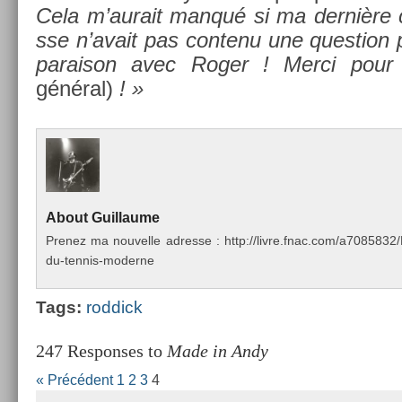
Cela m’aurait manqué si ma dernière 
sse n’avait pas con­tenu une ques­tion 
paraison avec Roger ! Merci pou
général)
! »
About
Guil­laume
Pre­nez ma nouvel­le ad­resse : http://livre.fnac.com/a70858
du-tennis-moderne
Tags:
rod­dick
247 Responses to
Made in Andy
« Précédent
1
2
3
4