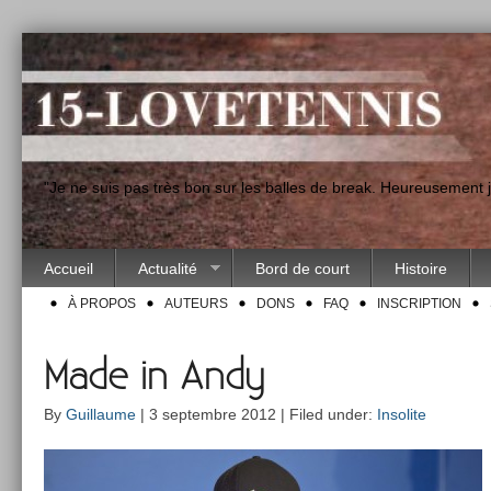
"Je ne suis pas très bon sur les balles de break. Heureusement
Accueil
Actualité
Bord de court
Histoire
À PROPOS
AUTEURS
DONS
FAQ
INSCRIPTION
Made in Andy
By
Guillaume
| 3 septembre 2012 | Filed under:
Insolite