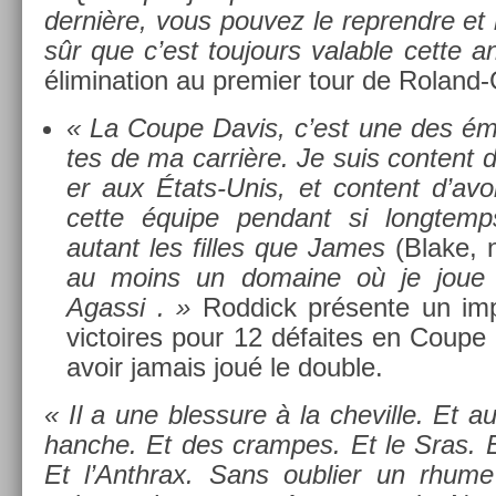
dernière, vous pouvez le re­prendre et le
sûr que c’est toujours val­able cette a
éli­mina­tion au pre­mi­er tour de Rolan
« La Coupe Davis, c’est une des émo­
tes de ma carrière. Je suis con­tent 
er aux États-Unis, et con­tent d’avoi
cette équipe pen­dant si longtemps
autant les fil­les que James
(Blake, n
au moins un domaine où je joue 
Agas­si . »
Rod­dick présente un im­
vic­toires pour 12 défaites en Coup
avoir jamais joué le doub­le.
« Il a une bles­sure à la chevil­le. Et a
han­che. Et des cram­pes. Et le Sras. Et
Et l’Anthrax. Sans oub­li­er un rhum