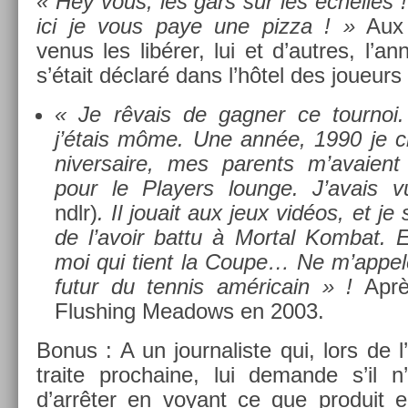
« Hey vous, les gars sur les échel­les 
ici je vous paye une pizza ! »
Aux 
venus les libérer, lui et d’aut­res, l’an
s’était déclaré dans l’hôtel des joueur
« Je rêvais de gagn­er ce tour­noi
j’étais môme. Une année, 1990 je c
niver­saire, mes parents m’avaien
pour le Play­ers loun­ge. J’avais 
ndlr)
. Il jouait aux jeux vidéos, et je
de l’avoir battu à Mort­al Kom­bat. E
moi qui tient la Coupe… Ne m’ap­pel
futur du ten­nis américain » !
Aprè
Flush­ing Meadows en 2003.
Bonus : A un jour­nalis­te qui, lors de 
traite pro­chaine, lui de­man­de s’il 
d’arrêter en voyant ce que pro­duit e