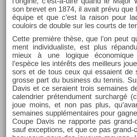
l’origine, c’est-à-dire quand le Major
son brevet en 1874, il avait prévu que l
équipe et que c’est la raison pour laqu
co­uloirs de doub­le sur les co­urts de t
Cette première thèse, que l’on peut qual
ment in­dividualis­te, est plus répan­
mieux à une logique écon­omique 
l’espèce les intérêts des meil­leurs jou
sors et de tous ceux qui es­saient de s’
gros­se part du busi­ness du ten­nis. S
Davis et ce seraient trois semaines 
calendri­er préten­du­ment sur­chargé (
joue moins, et non pas plus, qu’avant
semaines sup­plémen­taires pour gagn­er
Coupe Davis ne rap­porte pas grand-
sauf ex­cep­tions, et que ce pas grand-