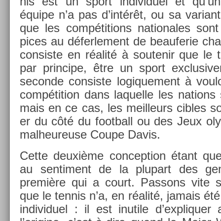
nis est un sport in­dividuel et qu’un
équipe n’a pas d’intérêt, ou sa varian­te
que les com­péti­tions nationales sont 
pices au défer­le­ment de be­auferie ch
con­sis­te en réalité à soutenir que le te
par prin­cipe, être un sport ex­clusive­
secon­de con­sis­te logique­ment à voulo
com­péti­tion dans laquel­le les na­tion
mais en ce cas, les meil­leurs cib­les s
er du côté du foot­ball ou des Jeux ol
mal­heureuse Coupe Davis.
Cette deuxième con­cep­tion étant qu
au sen­ti­ment de la plupart des gen
première qui a court. Pas­sons vite so
que le ten­nis n’a, en réalité, jamais ét
in­dividuel : il est in­utile d’expliqu­e