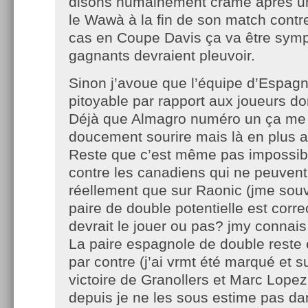
disons humainement cramé après un
le Wawà à la fin de son match contre
cas en Coupe Davis ça va être sym
gagnants devraient pleuvoir.
Sinon j’avoue que l’équipe d’Espag
pitoyable par rapport aux joueurs do
Déjà que Almagro numéro un ça me f
doucement sourire mais là en plus av
Reste que c’est même pas impossibl
contre les canadiens qui ne peuven
réellement que sur Raonic (jme souvi
paire de double potentielle est corr
devrait le jouer ou pas? jmy connais
La paire espagnole de double reste 
par contre (j’ai vrmt été marqué et su
victoire de Granollers et Marc Lope
depuis je ne les sous estime pas da