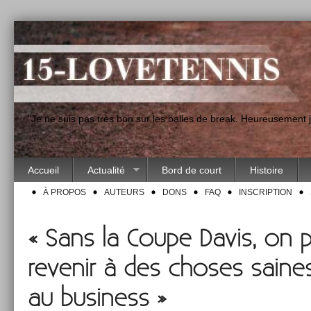
"Je ne suis pas très bon sur les balles de break. Heureusement
Accueil
Actualité
Bord de court
Histoire
À PROPOS
AUTEURS
DONS
FAQ
INSCRIPTION
« Sans la Coupe Davis, on p
revenir à des choses saines,
au business »