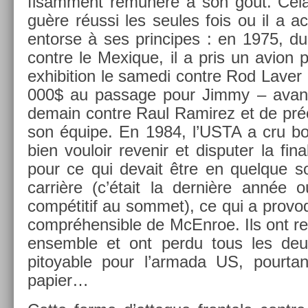
fisam­ment rémunéré à son goût. Cela n
guère réussi les seules fois ou il a ac
en­tor­se à ses prin­cipes : en 1975, d
con­tre le Mexique, il a pris un avion 
ex­hibi­tion le samedi con­tre Rod Lave
000$ au pas­sage pour Jimmy – avant 
demain con­tre Raul Ramirez et de préci
son équipe. En 1984, l’USTA a cru bon
bien vouloir re­venir et dis­put­er la fin
pour ce qui de­vait être en quel­que so
carrière (c’était la dernière année où
compétitif au som­met), ce qui a pro­vo
com­préhen­sible de McEn­roe. Ils ont r
en­semble et ont perdu tous les deu
pitoy­able pour l’ar­mada US, pour­tant
papi­er…