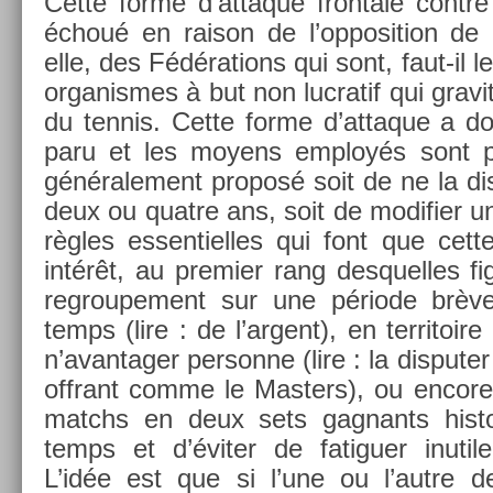
Cette forme d’at­taque fron­tale con­t
échoué en raison de l’op­posi­tion de 
elle, des Fédéra­tions qui sont, faut-il le
or­ganis­mes à but non luc­ratif qui gra
du ten­nis. Cette forme d’at­taque a do
paru et les moyens em­ployés sont plu
générale­ment pro­posé soit de ne la dis
deux ou quat­re ans, soit de modifi­er 
règles es­sentiel­les qui font que cett
intérêt, au pre­mi­er rang de­squel­les 
re­groupe­ment sur une période brèv
temps (lire : de l’ar­gent), en ter­ritoir
n’avan­tag­er per­son­ne (lire : la dis­put­e
of­frant comme le Mast­ers), ou en­core
matchs en deux sets gag­nants his­t
temps et d’éviter de fatigu­er in­util
L’idée est que si l’une ou l’autre de