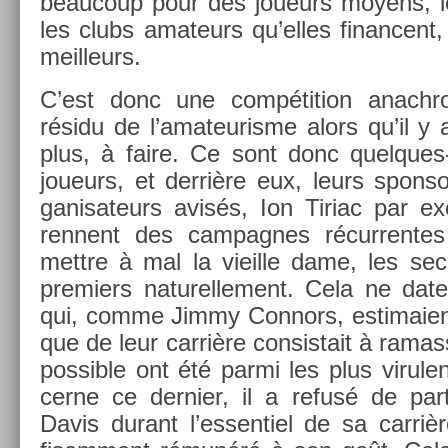
be­aucoup pour des joueurs moyens, le
les clubs amateurs qu’elles fin­an­cent,
meil­leurs.
C’est donc une com­péti­tion an­ach
résidu de l’amateuris­me alors qu’il y 
plus, à faire. Ce sont donc quelques-
joueurs, et derrière eux, leurs spon­so
ganisateurs avisés, Ion Tiriac par ex­e
rennent des cam­pagnes récur­rentes
mettre à mal la vieil­le dame, les se
pre­mi­ers naturel­le­ment. Cela ne dat
qui, comme Jimmy Con­nors, es­timaient 
que de leur carrière con­sis­tait à ramass
pos­sible ont été parmi les plus virule
cer­ne ce de­rni­er, il a refusé de par
Davis durant l’es­sentiel de sa carrièr