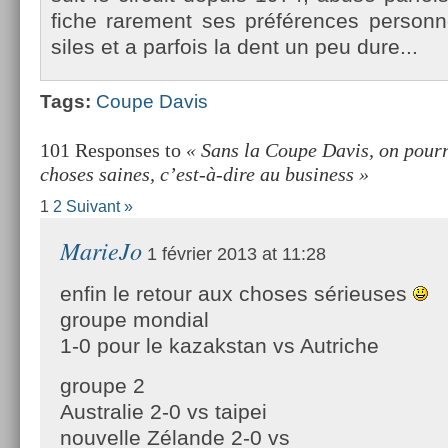
fiche rare­ment ses préfér­ences per­son­n
siles et a par­fois la dent un peu dure...
Tags:
Coupe Davis
101 Responses to
« Sans la Coupe Davis, on pourr
choses saines, c’est-à-dire au business »
1
2
Suivant »
MarieJo
1 février 2013 at 11:28
enfin le retour aux choses sérieuses
groupe mondial
1-0 pour le kazakstan vs Autriche
groupe 2
Australie 2-0 vs taipei
nouvelle Zélande 2-0 vs