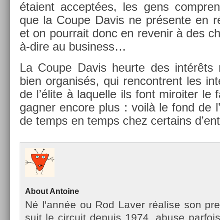
étaient ac­ceptées, les gens com­prend
que la Coupe Davis ne présente en réa
et on pour­rait donc en re­venir à des c
à-dire au busi­ness…
La Coupe Davis heur­te des intérêts r
bien or­ganisés, qui re­ncontrent les i
de l’élite à laquel­le ils font miroit­er le 
gagn­er en­core plus : voilà le fond de l
de temps en temps chez cer­tains d’ent
About
An­toine
Né l'année ou Rod Laver réalise son pre
suit le cir­cuit de­puis 1974, abuse par­fois