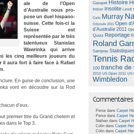
Histoire
H
Gasquet
ale de l’Open
Insolite
Lendl
d’Australie nous pro­
Indoor
Na
Murray
pose un duel hispano-
Carlo
suisse. Cette fois-ci la
Open d'A
Odyssée 2011
d'Australie 2011
Suis­se est
Ope
Reportage
Quizz
R
représentée par le très
Roland Gar
talen­tueux Stanis­las
Waw­rinka qui ar­rive
Statistique
Sampras
rmi les cinq meil­leurs joueurs du
Tennis Ra
il aura fort à faire face à Rafael
tranche de 
100
m.
US Open 2011
US 
2010
Wimbledon
n­clure. En guise de con­clus­ion, une
­rinka vont en découd­re sur la Rod
Commentaires 
 chacun d’eux.
Perse dans
Carpet He
Perse dans
Carpet He
out pre­mi­er titre du Grand chelem et
Nathan dans
Carpet 
tes dans le Top 3.
Colin dans
Carpet He
Colin dans
Carpet He