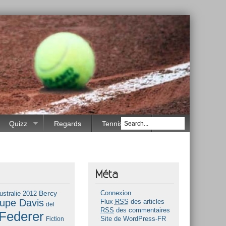
Quizz
Regards
Tennis Race
Méta
Bercy
ustralie 2012
Connexion
upe Davis
Flux
RSS
des articles
del
RSS
des commentaires
Federer
Fiction
Site de WordPress-FR