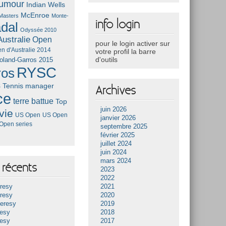
umour
Indian Wells
McEnroe
Masters
Monte-
info login
dal
Odyssée 2010
ustralie
Open
pour le login activer sur
n d'Australie 2014
votre profil la barre
d'outils
oland-Garros 2015
RYSC
ros
s
Tennis manager
Archives
ce
terre battue
Top
juin 2026
vie
US Open
US Open
janvier 2026
Open series
septembre 2025
février 2025
juillet 2024
juin 2024
mars 2024
récents
2023
2022
resy
2021
resy
2020
Heresy
2019
resy
2018
resy
2017