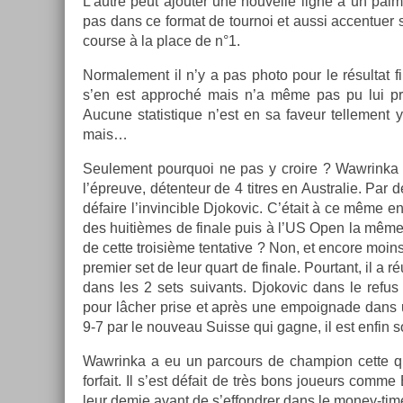
L’autre peut ajout­er une nouvel­le ligne à un pa
pas dans ce for­mat de tour­noi et aussi ac­centu­er
co­ur­se à la place de n°1.
Nor­male­ment il n’y a pas photo pour le résul­tat f
s’en est approché mais n’a même pas pu lui pre
Aucune statis­tique n’est en sa faveur tel­le­ment 
mais…
Seule­ment pour­quoi ne pas y croire ? Waw­rinka 
l’épreuve, déten­teur de 4 tit­res en Australie. Par 
défaire l’in­vincib­le Djokovic. C’était à ce même end
des huitièmes de fin­ale puis à l’US Open la même 
de cette troisiè­me ten­tative ? Non, et en­core moi
pre­mi­er set de leur quart de fin­ale. Pour­tant, il a
dans les 2 sets suivants. Djokovic dans le refus 
pour lâcher prise et après une em­poig­nade dans u
9-7 par le nouveau Suis­se qui gagne, il est enfin s
Waw­rinka a eu un par­cours de champ­ion cette q
for­fait. Il s’est défait de très bons joueurs comme
leur demie avant de s’ef­fondr­er dans le money-tim