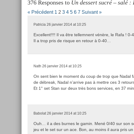
376 Responses to
Un dessert sucré – salé :
« Précédent
1
2
3
4
5
6
7
Suivant »
Patricia
26 janvier 2014 at 10:25
Excellent!!!! Il va être tellemnent vénère, le Rafa ! 0-40
Il a trop pris de risque en retour à 0-40…
Nath
26 janvier 2014 at 10:25
On sent bien le moment du coup de trop que Nadal fa
de débreak, Nadal n’arrive pas à mettre ces 3 retours 
Et 1° set Stan sur deux très bons services, en 37 mi
Babolat
26 janvier 2014 at 10:25
Ouh… il a des burnes le gamin. Mené 0/40 sur son se
jeu et le set sur un ace. Bon, au moins il aura pris un 