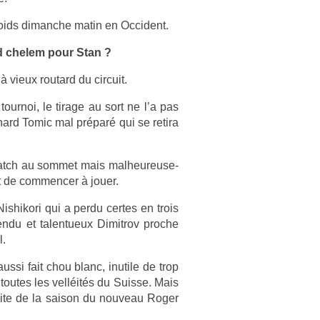
oids di­manche matin en Oc­cident.
and chelem pour Stan ?
 vieux routard du cir­cuit.
ur­noi, le tirage au sort ne l’a pas
ard Tomic mal préparé qui se re­tira
 match au som­met mais mal­heureuse­
t de com­menc­er à jouer.
is­hikori qui a perdu cer­tes en trois
ndu et talen­tueux Di­mit­rov pro­che
l.
ussi fait chou blanc, in­utile de trop
 toutes les velléités du Suis­se. Mais
 suite de la saison du nouveau Roger