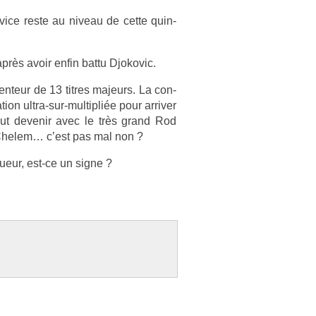
r­vice reste au niveau de cette quin­
 après avoir enfin battu Djokovic.
n­teur de 13 tit­res majeurs. La con­
­tion ultra-sur-multipliée pour ar­riv­er
ut de­venir avec le très grand Rod
 Chelem… c’est pas mal non ?
queur, est-ce un signe ?