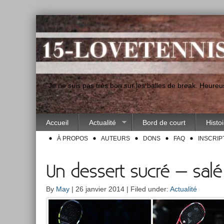
"Je ne suis pas très bon sur les balles de break. Heur
Accueil
Actualité
Bord de court
Histo
À PROPOS
AUTEURS
DONS
FAQ
INSCRIP
Un dessert sucré – salé 
By
May
| 26 janvier 2014 | Filed under:
Actualité