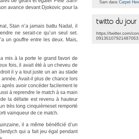
l­marès de géant et égaler Pete Sam­
Sam dans
Carpet Her
 son avan­ce de­vant Djokovic pour la
twitto du jour
inal, Stan n’a jamais battu Nadal, il
­ndre ne serait-ce qu’un seul set.
https://twitter.com/co
09135107921487053
y’a un gouffre entre les deux. Mais,
a mis à la porte le grand favori de
deux fois, il avait été à un cheveu de
­roit il y a tout juste un an au stade
année. Avait-il plus de chan­ce lors
ns après avoir concéder facile­ment le
 réussi à re­prendre le match à sa main
de la défaite est re­venu à hauteur
n très long cin­quiè­meset re­mporté
orti vain­queur de ce match.
uin­zaine, il a même bénéficié d’un
 Be­rdych qui a fait jeu égal pen­dant
e.