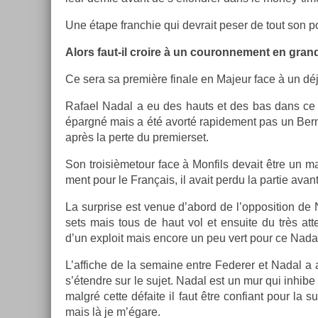
Une étape franchie qui de­vrait peser de tout son p
Alors faut-il croire à un co­uron­ne­ment en gr
Ce sera sa première fin­ale en Majeur face à un déjà
Rafael Nadal a eu des hauts et des bas dans ce to
épargné mais a été avorté rapide­ment pas un Be­rn
après la perte du pre­mier­set.
Son troisiè­metour face à Mon­fils de­vait être un
ment pour le Français, il avait perdu la par­tie avan
La sur­pr­ise est venue d’abord de l’op­posi­tion de N
sets mais tous de haut vol et en­suite du très at­te
d’un ex­ploit mais en­core un peu vert pour ce Nada
L’af­fiche de la semaine entre Feder­er et Nadal a a
s’étendre sur le sujet. Nadal est un mur qui in­hibe
malgré cette défaite il faut être con­fiant pour la
mais là je m’égare.