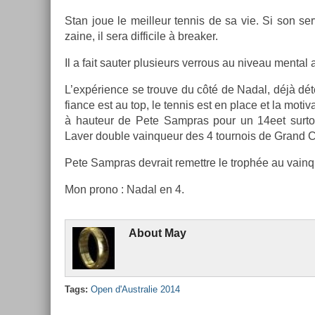
Stan joue le meil­leur ten­nis de sa vie. Si son se
zaine, il sera dif­ficile à break­er.
Il a fait saut­er plusieurs verr­ous au niveau ment­al
L’expéri­ence se trouve du côté de Nadal, déjà déte
fian­ce est au top, le ten­nis est en place et la motiva
à hauteur de Pete Sampras pour un 14eet sur­to
Laver doub­le vain­queur des 4 tour­nois de Grand
Pete Sampras de­vrait re­mettre le trophée au vain­
Mon prono : Nadal en 4.
About
May
Tags:
Open d'Australie 2014