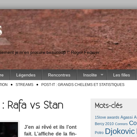
eusement je m'en procure beaucoup !" Roger Federer
ire
Légendes
Rencontres
Insolite
Les filles
TION
STREAMS
POST-IT : GRANDS CHELEMS ET STATISTIQUES
: Rafa vs Stan
Mots-clés
Agassi
A
15love awards
Co
Bercy 2010
Connors
J’en ai rêvé et ils l’ont
Djokovic
Potro
fait. L’af­fiche de la fin­