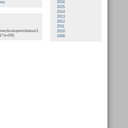
esy
2016
2015
2014
2013
2012
2011
nnecticutopen/status/1
2010
1?s=09)
2009