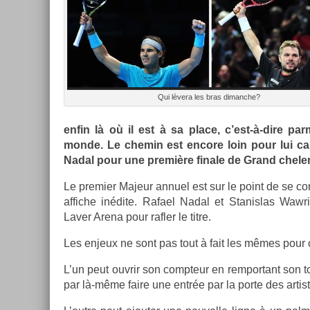
Qui lèvera les bras di­manche?
enfin là où il est à sa place, c’est-à-dire pa
monde. Le chemin est en­core loin pour lui car 
Nadal pour une première fin­ale de Grand chele
Le pre­mi­er Majeur an­nuel est sur le point de se co
af­fiche inédite. Rafael Nadal et Stanis­las Waw
Laver Arena pour rafl­er le titre.
Les en­jeux ne sont pas tout à fait les mêmes pour
L’un peut ouv­rir son com­pteur en re­mpor­tant son t
par là-même faire une entrée par la porte des ar­tis